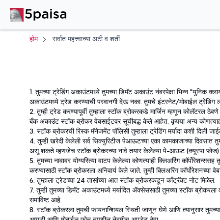
होम
सर्वात महत्त्वाच्या अटी व शर्ती
1. तुमच्या ट्रेडिंग अकाउंटमध्ये तुमच्या डिमॅट अकाउंट नंबरपेक्षा भिन्न "युनिक क
अकाउंटमध्ये ट्रेड करण्याची परवानगी देऊ नका. तुमचे इंटरनेट/मोबाईल ट्रेडिं
2. तुम्ही ट्रेड करण्यापूर्वी तुम्हाला स्टॉक ब्रोकरकडे मार्जिन म्हणून कोलॅटरल 
बँक अकाउंट स्टॉक ब्रोकर वेबसाईटवर सूचीबद्ध केले आहेत. कृपया अन्य कोणत्याह
3. स्टॉक ब्रोकरची रिस्क मॅनेजमेंट पॉलिसी तुम्हाला ट्रेडिंग मर्यादा कशी दिल
4. तुम्ही खरेदी केलेली सर्व सिक्युरिटीज पेआऊटच्या एका कामकाजाच्या दिवसात तुमच्य
असू शकते म्हणजेच स्टॉक ब्रोकरच्या नावे तयार केलेल्या पे-आऊट (क्यूस्पा प्लेज
5. तुमच्या नावावर योग्यरित्या वाटप केलेल्या कोणत्याही क्लिअरिंग कॉर्पोरेशन्ससह
करण्यासाठी स्टॉक ब्रोकरला अनिवार्य केले जाते. तुम्ही क्लिअरिंग कॉर्पोरेशनच्या
6. तुम्हाला ट्रेडच्या 24 तासांच्या आत स्टॉक ब्रोकरकडून काँट्रॅक्ट नोट मिळेल.
7. तुम्ही तुमच्या डिमॅट अकाउंटमध्ये मर्यादित ॲक्सेससाठी तुमच्या स्टॉक ब्रोक
समाविष्ट आहे.
8. स्टॉक ब्रोकरला तुमची फायनान्शियल स्थिती जाणून घेणे आणि त्यानुसार तुमच्या
आयडी आणि मोबाईल फोन तपशील नेहमीच अपडेट ठेवा.