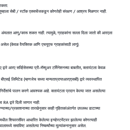
 शकता.
ठी तुम्हाला सेबी / स्टॉक एक्सचेंजकडून कोणतेही संरक्षण / आश्रय मिळणार नाही.
ार) अंमलात आणू/कारू शकत नाही. त्यामुळे, ग्राहकांना सल्ला दिला जातो की आरएला
ीन असेल (केवळ वैयक्तिक आणि एचयूएफ ग्राहकांसाठी लागू).
ारे आरए सर्व्हिसेसच्या प्री-मॅच्युअर टर्मिनेशनच्या बाबतीत, क्लायंटला केवळ
 बीएसई लिमिटेड (म्हणजेच सध्या मान्यताप्राप्तआरएएसबी) द्वारे व्यवस्थापित
स / निर्देशांचे पालन करणे आवश्यक आहे. क्लायंटला प्रदान केल्या जात असलेल्या
ा RA द्वारे दिली जाणार नाही.
ाच्या/प्रकाशनाच्या तारखेनुसार काही गृहितकांअंतर्गत उपलब्ध डाटाच्या
मधील शिफारसींवर आधारित केलेल्या इन्व्हेस्टमेंटवर झालेल्या कोणत्याही
्ये समाविष्ट असलेल्या निष्कर्षांच्या मूल्यांकनानुसार असेल.