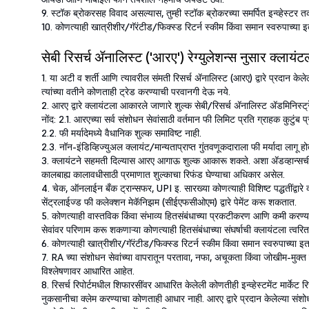
9. स्टॉक ब्रोकरसह विवाद असल्यास, तुम्ही स्टॉक ब्रोकरच्या समर्पित इन्व्हेस्ट
10. कोणत्याही खात्रीशीर/गॅरंटीड/फिक्स्ड रिटर्न स्कीम किंवा समान स्वरुपाच्या इ
सेबी रिसर्च ॲनालिस्ट ('आरए') रेग्युलेशन्स नुसार क्लायं
1. या अटी व शर्ती आणि त्यावरील संमती रिसर्च ॲनालिस्ट (आरए) द्वारे प्रदान के
त्यांच्या वतीने कोणताही ट्रेड करण्याची परवानगी देऊ नये.
2. आरए द्वारे क्लायंटला आकारले जाणारे शुल्क सेबी/रिसर्च ॲनालिस्ट ॲडमिनिस्ट
नोंद: 2.1. आरएच्या सर्व संशोधन सेवांसाठी वर्तमान फी लिमिट प्रति ग्राहक कुटुंब 
2.2. फी मर्यादेमध्ये वैधानिक शुल्क समाविष्ट नाही.
2.3. नॉन-इंडिव्हिज्युअल क्लायंट/मान्यताप्राप्त गुंतवणूकदाराला फी मर्यादा लागू ह
3. क्लायंटने सहमती दिल्यास आरए आगाऊ शुल्क आकारू शकते. अशा ॲडव्हान्सची रक्कम स
कालबाह्य कालावधीसाठी प्रमाणात शुल्काचा रिफंड घेण्याचा अधिकार असेल.
4. चेक, ऑनलाईन बँक ट्रान्सफर, UPI इ. सारख्या कोणत्याही विशिष्ट पद्धतींद्वारे 
सेंट्रलाईज्ड फी कलेक्शन मेकॅनिझम (सीईएफसीओएम) द्वारे पेमेंट करू शकतात.
5. कोणत्याही वास्तविक किंवा संभाव्य हितसंबंधाच्या प्रकटीकरण आणि कमी करण्याच्या
सेवांवर परिणाम करू शकणाऱ्या कोणत्याही हितसंबंधाच्या संघर्षाची क्लायंटला त्वरि
6. कोणत्याही खात्रीशीर/गॅरंटीड/फिक्स्ड रिटर्न स्कीम किंवा समान स्वरुपाच्या इतर
7. RA च्या संशोधन सेवांच्या वापरातून परतावा, नफा, अचूकता किंवा जोखीम-मुक्
विश्लेषणावर आधारित आहेत.
8. रिसर्च रिपोर्टमधील शिफारसींवर आधारित केलेली कोणतीही इन्व्हेस्टमेंट मार्के
नुकसानीचा क्लेम करण्याचा कोणताही आधार नाही. आरए द्वारे प्रदान केलेल्या संशो