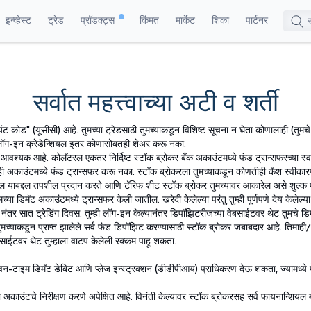
इन्व्हेस्ट
ट्रेड
प्रॉडक्ट्स
किंमत
मार्केट
शिका
पार्टनर
सर्वात महत्त्वाच्या अटी व शर्ती
्लायंट कोड" (यूसीसी) आहे. तुमच्या ट्रेडसाठी तुमच्याकडून विशिष्ट सूचना न घेता कोणालाही (तुमचे
ग लॉग-इन क्रेडेन्शियल इतर कोणासोबतही शेअर करू नका.
ठेवणे आवश्यक आहे. कोलॅटरल एकतर निर्दिष्ट स्टॉक ब्रोकर बँक अकाउंटमध्ये फंड ट्रान्सफरच्या स्
ी अकाउंटमध्ये फंड ट्रान्सफर करू नका. स्टॉक ब्रोकरला तुमच्याकडून कोणतीही कॅश स्वीकारण
ी जाईल याबद्दल तपशील प्रदान करते आणि टॅरिफ शीट स्टॉक ब्रोकर तुमच्यावर आकारेल असे शुल्क 
ा डिमॅट अकाउंटमध्ये ट्रान्सफर केली जातील. खरेदी केलेल्या परंतु तुम्ही पूर्णपणे देय केलेल्या
) नंतर सात ट्रेडिंग दिवस. तुम्ही लॉग-इन केल्यानंतर डिपॉझिटरीजच्या वेबसाईटवर थेट तुमचे ड
 तुमच्याकडून प्राप्त झालेले सर्व फंड डिपॉझिट करण्यासाठी स्टॉक ब्रोकर जबाबदार आहे. तिमाही/म
 वेबसाईटवर थेट तुम्हाला वाटप केलेली रक्कम पाहू शकता.
रला वन-टाइम डिमॅट डेबिट आणि प्लेज इन्स्ट्रक्शन (डीडीपीआय) प्राधिकरण देऊ शकता, ज्यामध्ये 
 अकाउंटचे निरीक्षण करणे अपेक्षित आहे. विनंती केल्यावर स्टॉक ब्रोकरसह सर्व फायनान्शियल 