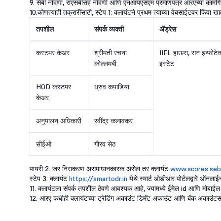
9. सेबी नोंदणी, राएसबीसह नोंदणी आणि एनआयएसएम प्रमाणपत्र आरएच्या कामगिरीची
10.कोणत्याही तक्रारींसाठी, स्टेप 1: क्लायंटने प्रथम त्याच्या वेबसाईटवर किंवा
तपशील
संपर्क व्यक्ती
ॲड्रेस
कस्टमर केअर
श्रीमती रचना
IIFL हाऊस, सन इन्फोटेक प
कोल्लमबी
इस्टेट
HOD कस्टमर
ध्रुव कपाडिया
केअर
अनुपालन अधिकारी
रवींद्र कलावंकर
सीईओ
गौरव सेठ
पायरी 2: जर निराकरण असमाधानकारक असेल तर क्लायंट
www.scores.sebi
स्टेप 3: क्लायंट
https://smartodr.in
येथे स्मार्ट ओडीआर पोर्टलद्वारे ऑन
11. क्लायंटला संपर्क तपशील ठेवणे आवश्यक आहे, ज्यामध्ये ईमेल id आणि मोबाईल
12. आरए कधीही क्लायंटच्या ट्रेडिंग अकाउंट डिमॅट अकाउंट आणि बँक अकाउंट