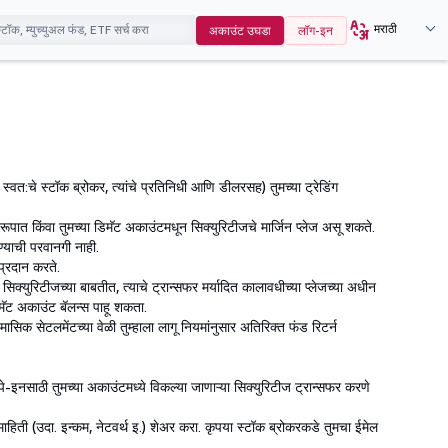
मराठी
अकाउंट उघडा
लॉग-इन
 स्वत:चे स्टॉक ब्रोकर, त्यांचे प्रतिनिधी आणि डीलरसह) तुमच्या ट्रेडिंग
वरूपात किंवा तुमच्या डिमॅट अकाउंटमधून सिक्युरिटीजचे मार्जिन प्लेज असू शकते.
्याची परवानगी नाही.
प्रदान करते.
 सिक्युरिटीजच्या बाबतीत, त्याचे ट्रान्सफर मर्यादित कालावधीच्या प्लेजच्या अधीन
िमॅट अकाउंट बॅलन्स पाहू शकता.
ासिक सेटलमेंटच्या वेळी तुम्हाला लागू नियमांनुसार अतिरिक्त फंड रिटर्न
पे-इनसाठी तुमच्या अकाउंटमध्ये विकल्या जाणाऱ्या सिक्युरिटीज ट्रान्सफर करणे
माहिती (उदा. इन्कम, नेटवर्थ इ.) शेअर करा. कृपया स्टॉक ब्रोकरकडे तुमचा ईमेल