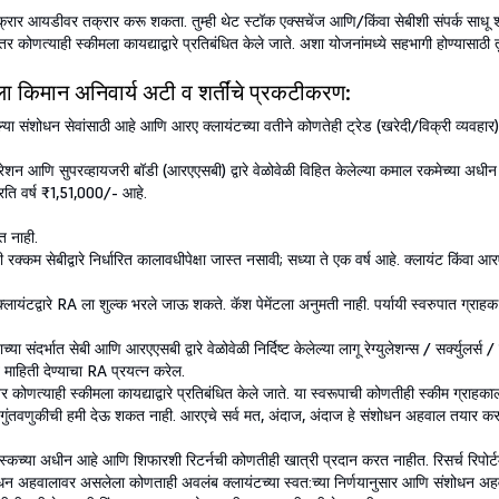
र तक्रार आयडीवर तक्रार करू शकता. तुम्ही थेट स्टॉक एक्सचेंज आणि/किंवा सेबीशी संपर्क साधू
तर कोणत्याही स्कीमला कायद्याद्वारे प्रतिबंधित केले जाते. अशा योजनांमध्ये सहभागी होण्यासा
टला किमान अनिवार्य अटी व शर्तींचे प्रकटीकरण:
लेल्या संशोधन सेवांसाठी आहे आणि आरए क्लायंटच्या वतीने कोणतेही ट्रेड (खरेदी/विक्री व्यवह
्रेशन आणि सुपरव्हायजरी बॉडी (आरएएसबी) द्वारे वेळोवेळी विहित केलेल्या कमाल रकमेच्या अध
प्रति वर्ष ₹1,51,000/- आहे.
ोत नाही.
ेबीद्वारे निर्धारित कालावधीपेक्षा जास्त नसावी; सध्या ते एक वर्ष आहे. क्लायंट किंवा आरए द्व
क्लायंटद्वारे RA ला शुल्क भरले जाऊ शकते. कॅश पेमेंटला अनुमती नाही. पर्यायी स्वरुपात ग्राहक
 संदर्भात सेबी आणि आरएएसबी द्वारे वेळोवेळी निर्दिष्ट केलेल्या लागू रेग्युलेशन्स / सर्क्युलर्
त माहिती देण्याचा RA प्रयत्न करेल.
 कोणत्याही स्कीमला कायद्याद्वारे प्रतिबंधित केले जाते. या स्वरूपाची कोणतीही स्कीम ग्राहकाल
त गुंतवणुकीची हमी देऊ शकत नाही. आरएचे सर्व मत, अंदाज, अंदाज हे संशोधन अहवाल तयार करण्य
ट रिस्कच्या अधीन आहे आणि शिफारशी रिटर्नची कोणतीही खात्री प्रदान करत नाहीत. रिसर्च रिपोर्ट
धन अहवालावर असलेला कोणताही अवलंब क्लायंटच्या स्वत:च्या निर्णयानुसार आणि संशोधन अहवालामध