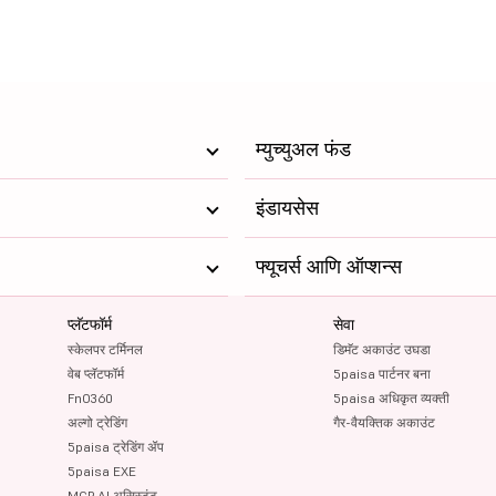
म्युच्युअल फंड
इंडायसेस
फ्यूचर्स आणि ऑप्शन्स
प्लॅटफॉर्म
सेवा
स्केलपर टर्मिनल
डिमॅट अकाउंट उघडा
वेब प्लॅटफॉर्म
5paisa पार्टनर बना
FnO360
5paisa अधिकृत व्यक्ती
अल्गो ट्रेडिंग
गैर-वैयक्तिक अकाउंट
5paisa ट्रेडिंग ॲप
5paisa EXE
MCP AI असिस्टंट