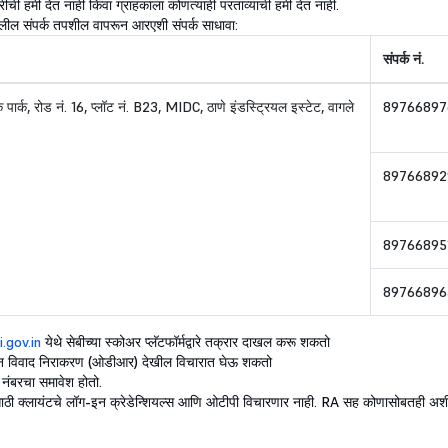
 हमी देत नाही किंवा ग्राहकाला कोणत्याही परताव्याची हमी देत नाही.
 खालील संपर्क तपशील वापरून आरएशी संपर्क साधावा:
संपर्क नं.
ार्क, रोड नं. 16, प्लॉट नं. B23, MIDC, ठाणे इंडस्ट्रियल इस्टेट, वागले
89766897
89766892
89766895
89766896
.gov.in
येथे सेबीच्या स्कोअर प्लॅटफॉर्मद्वारे तक्रार दाखल करू शकतो
लाईन विवाद निराकरण (ओडीआर) देखील विचारात घेऊ शकतो
 नंबरचा समावेश होतो.
साठी क्लायंटचे लॉग-इन क्रेडेन्शियल्स आणि ओटीपी विचारणार नाही. RA सह कोणासोबतही अश