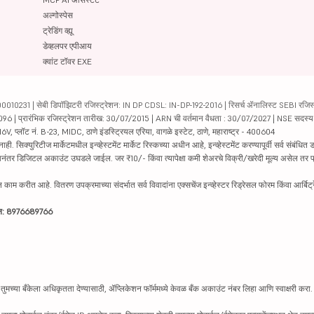
अल्गोस्पेस
ट्रेडिंग व्ह्यू
डेव्हलपर एपीआय
क्वांट टॉवर EXE
231 | सेबी डिपॉझिटरी रजिस्ट्रेशन: IN DP CDSL: IN-DP-192-2016 | रिसर्च ॲनालिस्ट SEBI रजिस्ट्
04096 | प्रारंभिक रजिस्ट्रेशन तारीख: 30/07/2015 | ARN ची वर्तमान वैधता : 30/07/2027 | NSE सदस्
6V, प्लॉट नं. B-23, MIDC, ठाणे इंडस्ट्रियल एरिया, वागळे इस्टेट, ठाणे, महाराष्ट्र - 400604
रिटीज मार्केटमधील इन्व्हेस्टमेंट मार्केट रिस्कच्या अधीन आहे, इन्व्हेस्टमेंट करण्यापूर्वी सर्व संबंधित डॉक
 झाल्यानंतर डिजिटल अकाउंट उघडले जाईल. जर ₹10/- किंवा त्यापेक्षा कमी शेअरचे विक्री/खरेदी मूल्य असेल तर
काम करीत आहे. वितरण उपक्रमाच्या संदर्भात सर्व विवादांना एक्सचेंज इन्व्हेस्टर रिड्रेसल फोरम किंवा आर्बिट्
ाईन: 8976689766
तुमच्या बँकेला अधिकृतता देण्यासाठी, ॲप्लिकेशन फॉर्ममध्ये केवळ बँक अकाउंट नंबर लिहा आणि स्वाक्षरी करा. पैस