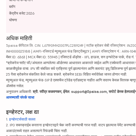
ब्लॉग
केंद्रीय बजेट 2026
घोषणा
अधिक माहिती
5paisa कॅपिटल लि. CIN: L67190MH2007PLC289249 | स्टॉक ब्रोकर सेबी रजिस्ट्रेशन: INZ000010
INH000025188 | AMFI-रजिस्टर्ड म्युच्युअल फंड डिस्ट्रीब्यूटर | AMFI रजिस्ट्रेशन नं.: ARN-1
मेंबर ID: 6363 | MCX मेंबर ID: 55945 | रजिस्टर्ड ॲड्रेस - IIFL हाऊस, सन इन्फोटेक पार्क, रोड नं. 1
*ब्रोकरेज फ्लॅट फी/अंमलात आणलेल्या ऑर्डरच्या आधारावर आकारले जाईल आणि टक्केवारी आधारावर नाही. सिक्यु
काळजीपूर्वक वाचा. IPV शी संबंधित सर्व प्रक्रिया पूर्ण झाल्यानंतर आणि क्लायंट ड्यू डिलिजन्स पूर्ण
25 पैसा ब्रोकरेज संकलित केले जाऊ शकते. ब्रोकरेज SEBI विहित मर्यादेपेक्षा जास्त होणार नाही.
म्युच्युअल फंड, म्युच्युअल फंड-SIP हे एक्सचेंज ट्रेडेड प्रॉडक्ट्स नाहीत आणि सदस्य केवळ वितरक म्हणून 
ॲक्सेस नसेल.
अनुपालन अधिकारी:
श्री. रवींद्र कळवणकर, ईमेल: support@5paisa.com, सपोर्ट डेस्क हेल्पल
आमच्याशी संपर्क साधा
इन्व्हेस्टर, लक्ष द्या
1.
इन्व्हेस्टर्ससाठी सल्ला
2. IPO सबस्क्राईब करताना इन्व्हेस्टरद्वारे चेक जारी करण्याची गरज नाही. वाटप झाल्यास पेमेंट करण्याची 
अकाउंटमध्ये राहत असल्याने रिफंडची चिंता नाही.