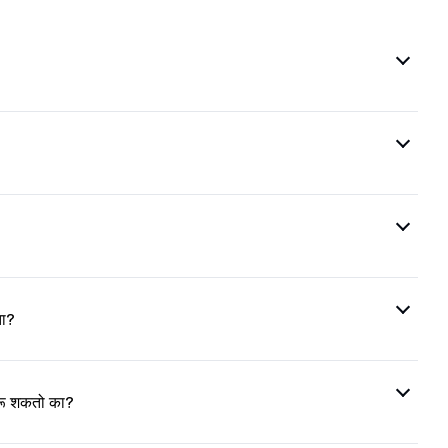
ता?
 करू शकतो का?