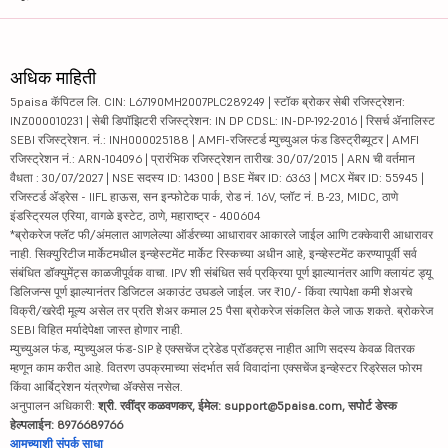
अधिक माहिती
5paisa कॅपिटल लि. CIN: L67190MH2007PLC289249 | स्टॉक ब्रोकर सेबी रजिस्ट्रेशन:
INZ000010231 | सेबी डिपॉझिटरी रजिस्ट्रेशन: IN DP CDSL: IN-DP-192-2016 | रिसर्च ॲनालिस्ट
SEBI रजिस्ट्रेशन. नं.: INH000025188 | AMFI-रजिस्टर्ड म्युच्युअल फंड डिस्ट्रीब्यूटर | AMFI
रजिस्ट्रेशन नं.: ARN-104096 | प्रारंभिक रजिस्ट्रेशन तारीख: 30/07/2015 | ARN ची वर्तमान
वैधता : 30/07/2027 | NSE सदस्य ID: 14300 | BSE मेंबर ID: 6363 | MCX मेंबर ID: 55945 |
रजिस्टर्ड ॲड्रेस - IIFL हाऊस, सन इन्फोटेक पार्क, रोड नं. 16V, प्लॉट नं. B-23, MIDC, ठाणे
इंडस्ट्रियल एरिया, वागळे इस्टेट, ठाणे, महाराष्ट्र - 400604
*ब्रोकरेज फ्लॅट फी/अंमलात आणलेल्या ऑर्डरच्या आधारावर आकारले जाईल आणि टक्केवारी आधारावर
नाही. सिक्युरिटीज मार्केटमधील इन्व्हेस्टमेंट मार्केट रिस्कच्या अधीन आहे, इन्व्हेस्टमेंट करण्यापूर्वी सर्व
संबंधित डॉक्युमेंट्स काळजीपूर्वक वाचा. IPV शी संबंधित सर्व प्रक्रिया पूर्ण झाल्यानंतर आणि क्लायंट ड्यू
डिलिजन्स पूर्ण झाल्यानंतर डिजिटल अकाउंट उघडले जाईल. जर ₹10/- किंवा त्यापेक्षा कमी शेअरचे
विक्री/खरेदी मूल्य असेल तर प्रति शेअर कमाल 25 पैसा ब्रोकरेज संकलित केले जाऊ शकते. ब्रोकरेज
SEBI विहित मर्यादेपेक्षा जास्त होणार नाही.
म्युच्युअल फंड, म्युच्युअल फंड-SIP हे एक्सचेंज ट्रेडेड प्रॉडक्ट्स नाहीत आणि सदस्य केवळ वितरक
म्हणून काम करीत आहे. वितरण उपक्रमाच्या संदर्भात सर्व विवादांना एक्सचेंज इन्व्हेस्टर रिड्रेसल फोरम
किंवा आर्बिट्रेशन यंत्रणेचा ॲक्सेस नसेल.
अनुपालन अधिकारी:
श्री. रवींद्र कळवणकर, ईमेल: support@5paisa.com, सपोर्ट डेस्क
हेल्पलाईन: 8976689766
आमच्याशी संपर्क साधा