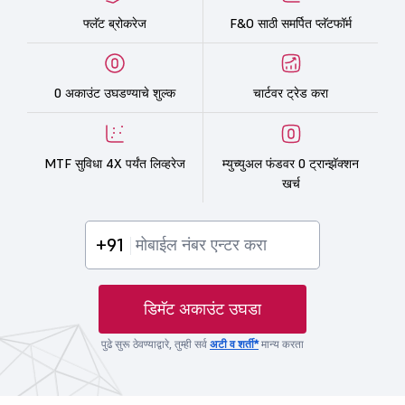
फ्लॅट ब्रोकरेज
F&O साठी समर्पित प्लॅटफॉर्म
0 अकाउंट उघडण्याचे शुल्क
चार्टवर ट्रेड करा
MTF सुविधा 4X पर्यंत लिव्हरेज
म्युच्युअल फंडवर 0 ट्रान्झॅक्शन
खर्च
+91
डिमॅट अकाउंट उघडा
पुढे सुरू ठेवण्याद्वारे, तुम्ही सर्व
अटी व शर्ती*
मान्य करता