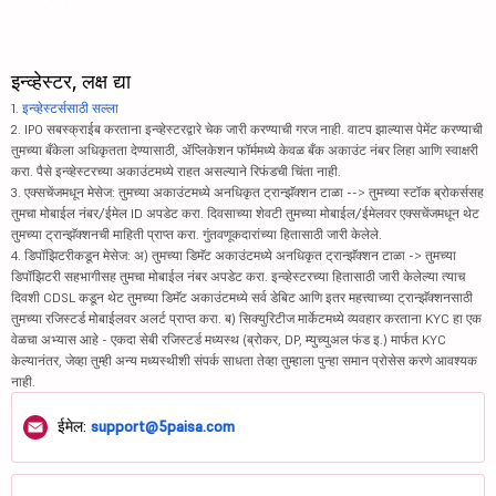
इन्व्हेस्टर, लक्ष द्या
1.
इन्व्हेस्टर्ससाठी सल्ला
2. IPO सबस्क्राईब करताना इन्व्हेस्टरद्वारे चेक जारी करण्याची गरज नाही. वाटप झाल्यास पेमेंट करण्याची
तुमच्या बँकेला अधिकृतता देण्यासाठी, ॲप्लिकेशन फॉर्ममध्ये केवळ बँक अकाउंट नंबर लिहा आणि स्वाक्षरी
करा. पैसे इन्व्हेस्टरच्या अकाउंटमध्ये राहत असल्याने रिफंडची चिंता नाही.
3. एक्सचेंजमधून मेसेज: तुमच्या अकाउंटमध्ये अनधिकृत ट्रान्झॅक्शन टाळा --> तुमच्या स्टॉक ब्रोकर्ससह
तुमचा मोबाईल नंबर/ईमेल ID अपडेट करा. दिवसाच्या शेवटी तुमच्या मोबाईल/ईमेलवर एक्सचेंजमधून थेट
तुमच्या ट्रान्झॅक्शनची माहिती प्राप्त करा. गुंतवणूकदारांच्या हितासाठी जारी केलेले.
4. डिपॉझिटरीकडून मेसेज: अ) तुमच्या डिमॅट अकाउंटमध्ये अनधिकृत ट्रान्झॅक्शन टाळा -> तुमच्या
डिपॉझिटरी सहभागीसह तुमचा मोबाईल नंबर अपडेट करा. इन्व्हेस्टरच्या हितासाठी जारी केलेल्या त्याच
दिवशी CDSL कडून थेट तुमच्या डिमॅट अकाउंटमध्ये सर्व डेबिट आणि इतर महत्त्वाच्या ट्रान्झॅक्शनसाठी
तुमच्या रजिस्टर्ड मोबाईलवर अलर्ट प्राप्त करा. ब) सिक्युरिटीज मार्केटमध्ये व्यवहार करताना KYC हा एक
वेळचा अभ्यास आहे - एकदा सेबी रजिस्टर्ड मध्यस्थ (ब्रोकर, DP, म्युच्युअल फंड इ.) मार्फत KYC
केल्यानंतर, जेव्हा तुम्ही अन्य मध्यस्थीशी संपर्क साधता तेव्हा तुम्हाला पुन्हा समान प्रोसेस करणे आवश्यक
नाही.
ईमेल:
support@5paisa.com