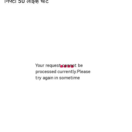
निफ्टी 50 लाईव्ह चार्ट