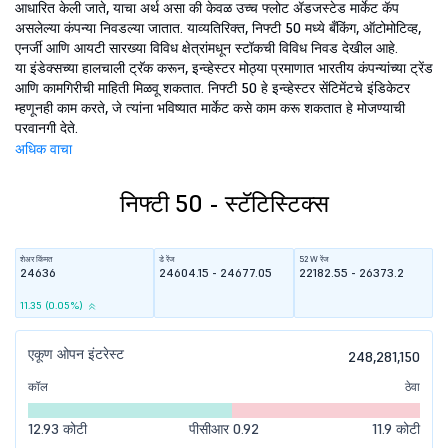
आधारित केली जाते, याचा अर्थ असा की केवळ उच्च फ्लोट ॲडजस्टेड मार्केट कॅप
असलेल्या कंपन्या निवडल्या जातात. याव्यतिरिक्त, निफ्टी 50 मध्ये बँकिंग, ऑटोमोटिव्ह,
एनर्जी आणि आयटी सारख्या विविध क्षेत्रांमधून स्टॉकची विविध निवड देखील आहे.
या इंडेक्सच्या हालचाली ट्रॅक करून, इन्व्हेस्टर मोठ्या प्रमाणात भारतीय कंपन्यांच्या ट्रेंड
आणि कामगिरीची माहिती मिळवू शकतात. निफ्टी 50 हे इन्व्हेस्टर सेंटिमेंटचे इंडिकेटर
म्हणूनही काम करते, जे त्यांना भविष्यात मार्केट कसे काम करू शकतात हे मोजण्याची
परवानगी देते.
अधिक वाचा
निफ्टी 50 - स्टॅटिस्टिक्स
शेअर किंमत
डे रेंज
52 W रेंज
24636
24604.15 - 24677.05
22182.55 - 26373.2
11.35 (0.05%)
एकूण ओपन इंटरेस्ट
248,281,150
कॉल
ठेवा
12.93 कोटी
पीसीआर 0.92
11.9 कोटी