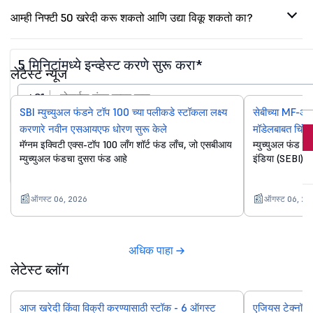
आम्ही निफ्टी 50 खरेदी करू शकतो आणि उद्या विकू शकतो का?
5 मिनिटांमध्ये इन्व्हेस्ट करणे सुरू करा*
लेटेस्ट न्यूज
+91
SBI म्युच्युअल फंडने टॉप 100 च्या पलीकडे स्टॉकला लक्ष्य
सेबीच्या MF-ओन
करणारे नवीन एसआयएफ धोरण सुरू केले
मॉडेलबाबत चिंता
आता गुंतवा
मॅग्नम इक्विटी एक्स-टॉप 100 लॉंग शॉर्ट फंड लाँच, जो एसबीआय
म्युच्युअल फंड वि
म्युच्युअल फंडचा दुसरा फंड आहे
इंडिया (SEBI) च्य
पुढे सुरू ठेवण्याद्वारे, तुम्ही सर्व मान्य करता
अटी व शर्ती*
ऑगस्ट 06, 2026
ऑगस्ट 06, 20
अधिक पाहा
लेटेस्ट ब्लॉग
आज खरेदी किंवा विक्री करण्यासाठी स्टॉक - 6 ऑगस्ट
एजियस टेक्नॉलॉ