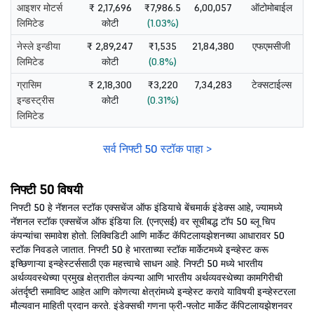
आइशर मोटर्स
₹ 2,17,696
₹7,986.5
6,00,057
ऑटोमोबाईल
लिमिटेड
कोटी
(1.03%)
नेस्ले इन्डीया
₹ 2,89,247
₹1,535
21,84,380
एफएमसीजी
लिमिटेड
कोटी
(0.8%)
ग्रासिम
₹ 2,18,300
₹3,220
7,34,283
टेक्सटाईल्स
इन्डस्ट्रीस
कोटी
(0.31%)
लिमिटेड
सर्व निफ्टी 50 स्टॉक पाहा >
निफ्टी 50 विषयी
निफ्टी 50 हे नॅशनल स्टॉक एक्सचेंज ऑफ इंडियाचे बेंचमार्क इंडेक्स आहे, ज्यामध्ये
नॅशनल स्टॉक एक्सचेंज ऑफ इंडिया लि. (एनएसई) वर सूचीबद्ध टॉप 50 ब्लू चिप
कंपन्यांचा समावेश होतो. लिक्विडिटी आणि मार्केट कॅपिटलायझेशनच्या आधारावर 50
स्टॉक निवडले जातात. निफ्टी 50 हे भारताच्या स्टॉक मार्केटमध्ये इन्व्हेस्ट करू
इच्छिणाऱ्या इन्व्हेस्टर्ससाठी एक महत्त्वाचे साधन आहे. निफ्टी 50 मध्ये भारतीय
अर्थव्यवस्थेच्या प्रमुख क्षेत्रातील कंपन्या आणि भारतीय अर्थव्यवस्थेच्या कामगिरीची
अंतर्दृष्टी समाविष्ट आहेत आणि कोणत्या क्षेत्रांमध्ये इन्व्हेस्ट करावे याविषयी इन्व्हेस्टरला
मौल्यवान माहिती प्रदान करते. इंडेक्सची गणना फ्री-फ्लोट मार्केट कॅपिटलायझेशनवर