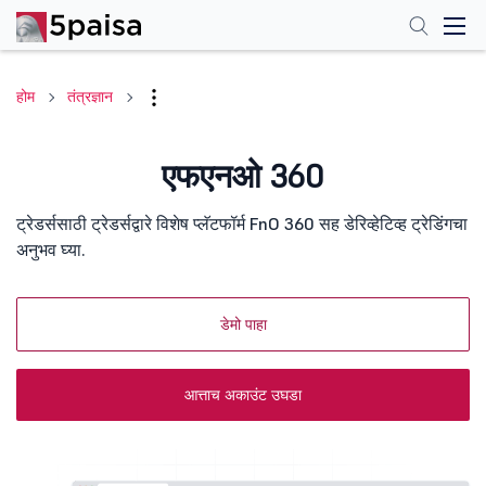
होम
तंत्रज्ञान
एफएनओ 360
ट्रेडर्ससाठी ट्रेडर्सद्वारे विशेष प्लॅटफॉर्म FnO 360 सह डेरिव्हेटिव्ह ट्रेडिंगचा
अनुभव घ्या.
डेमो पाहा
आत्ताच अकाउंट उघडा