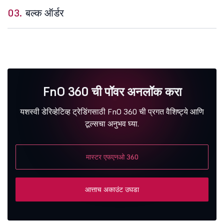
03.
बल्क ऑर्डर
FnO 360 ची पॉवर अनलॉक करा
यशस्वी डेरिव्हेटिव्ह ट्रेडिंगसाठी FnO 360 ची प्रगत वैशिष्ट्ये आणि
टूल्सचा अनुभव घ्या.
मास्टर एफएनओ 360
आत्ताच अकाउंट उघडा