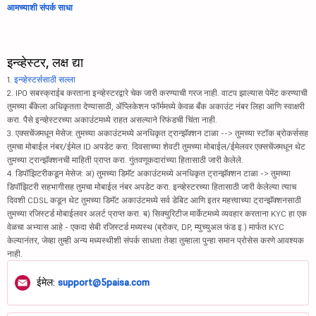
आमच्याशी संपर्क साधा
इन्व्हेस्टर, लक्ष द्या
1.
इन्व्हेस्टर्ससाठी सल्ला
2. IPO सबस्क्राईब करताना इन्व्हेस्टरद्वारे चेक जारी करण्याची गरज नाही. वाटप झाल्यास पेमेंट करण्याची
तुमच्या बँकेला अधिकृतता देण्यासाठी, ॲप्लिकेशन फॉर्ममध्ये केवळ बँक अकाउंट नंबर लिहा आणि स्वाक्षरी
करा. पैसे इन्व्हेस्टरच्या अकाउंटमध्ये राहत असल्याने रिफंडची चिंता नाही.
3. एक्सचेंजमधून मेसेज: तुमच्या अकाउंटमध्ये अनधिकृत ट्रान्झॅक्शन टाळा --> तुमच्या स्टॉक ब्रोकर्ससह
तुमचा मोबाईल नंबर/ईमेल ID अपडेट करा. दिवसाच्या शेवटी तुमच्या मोबाईल/ईमेलवर एक्सचेंजमधून थेट
तुमच्या ट्रान्झॅक्शनची माहिती प्राप्त करा. गुंतवणूकदारांच्या हितासाठी जारी केलेले.
4. डिपॉझिटरीकडून मेसेज: अ) तुमच्या डिमॅट अकाउंटमध्ये अनधिकृत ट्रान्झॅक्शन टाळा -> तुमच्या
डिपॉझिटरी सहभागीसह तुमचा मोबाईल नंबर अपडेट करा. इन्व्हेस्टरच्या हितासाठी जारी केलेल्या त्याच
दिवशी CDSL कडून थेट तुमच्या डिमॅट अकाउंटमध्ये सर्व डेबिट आणि इतर महत्त्वाच्या ट्रान्झॅक्शनसाठी
तुमच्या रजिस्टर्ड मोबाईलवर अलर्ट प्राप्त करा. ब) सिक्युरिटीज मार्केटमध्ये व्यवहार करताना KYC हा एक
वेळचा अभ्यास आहे - एकदा सेबी रजिस्टर्ड मध्यस्थ (ब्रोकर, DP, म्युच्युअल फंड इ.) मार्फत KYC
केल्यानंतर, जेव्हा तुम्ही अन्य मध्यस्थीशी संपर्क साधता तेव्हा तुम्हाला पुन्हा समान प्रोसेस करणे आवश्यक
नाही.
ईमेल:
support@5paisa.com