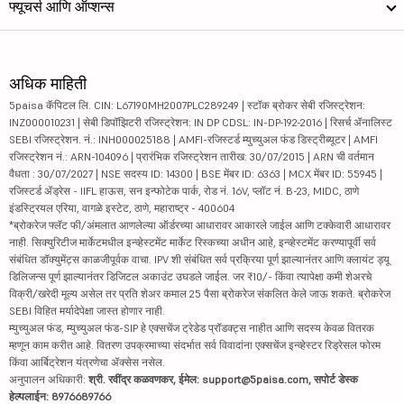
फ्यूचर्स आणि ऑप्शन्स
अधिक माहिती
5paisa कॅपिटल लि. CIN: L67190MH2007PLC289249 | स्टॉक ब्रोकर सेबी रजिस्ट्रेशन:
INZ000010231 | सेबी डिपॉझिटरी रजिस्ट्रेशन: IN DP CDSL: IN-DP-192-2016 | रिसर्च ॲनालिस्ट
SEBI रजिस्ट्रेशन. नं.: INH000025188 | AMFI-रजिस्टर्ड म्युच्युअल फंड डिस्ट्रीब्यूटर | AMFI
रजिस्ट्रेशन नं.: ARN-104096 | प्रारंभिक रजिस्ट्रेशन तारीख: 30/07/2015 | ARN ची वर्तमान
वैधता : 30/07/2027 | NSE सदस्य ID: 14300 | BSE मेंबर ID: 6363 | MCX मेंबर ID: 55945 |
रजिस्टर्ड ॲड्रेस - IIFL हाऊस, सन इन्फोटेक पार्क, रोड नं. 16V, प्लॉट नं. B-23, MIDC, ठाणे
इंडस्ट्रियल एरिया, वागळे इस्टेट, ठाणे, महाराष्ट्र - 400604
*ब्रोकरेज फ्लॅट फी/अंमलात आणलेल्या ऑर्डरच्या आधारावर आकारले जाईल आणि टक्केवारी आधारावर
नाही. सिक्युरिटीज मार्केटमधील इन्व्हेस्टमेंट मार्केट रिस्कच्या अधीन आहे, इन्व्हेस्टमेंट करण्यापूर्वी सर्व
संबंधित डॉक्युमेंट्स काळजीपूर्वक वाचा. IPV शी संबंधित सर्व प्रक्रिया पूर्ण झाल्यानंतर आणि क्लायंट ड्यू
डिलिजन्स पूर्ण झाल्यानंतर डिजिटल अकाउंट उघडले जाईल. जर ₹10/- किंवा त्यापेक्षा कमी शेअरचे
विक्री/खरेदी मूल्य असेल तर प्रति शेअर कमाल 25 पैसा ब्रोकरेज संकलित केले जाऊ शकते. ब्रोकरेज
SEBI विहित मर्यादेपेक्षा जास्त होणार नाही.
म्युच्युअल फंड, म्युच्युअल फंड-SIP हे एक्सचेंज ट्रेडेड प्रॉडक्ट्स नाहीत आणि सदस्य केवळ वितरक
म्हणून काम करीत आहे. वितरण उपक्रमाच्या संदर्भात सर्व विवादांना एक्सचेंज इन्व्हेस्टर रिड्रेसल फोरम
किंवा आर्बिट्रेशन यंत्रणेचा ॲक्सेस नसेल.
अनुपालन अधिकारी:
श्री. रवींद्र कळवणकर, ईमेल: support@5paisa.com, सपोर्ट डेस्क
हेल्पलाईन: 8976689766