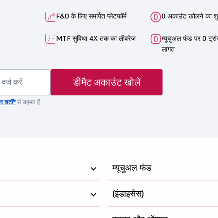
F&O के लिए समर्पित प्लेटफॉर्म
0 अकाउंट खोलने का शु
MTF सुविधा 4X तक का लीवरेज
म्यूचुअल फंड पर 0 ट्रा
लागत
डीमैट अकाउंट खोलें
 शर्तों*
से सहमत हैं
म्यूचुअल फंड
(इंडाइसेस)