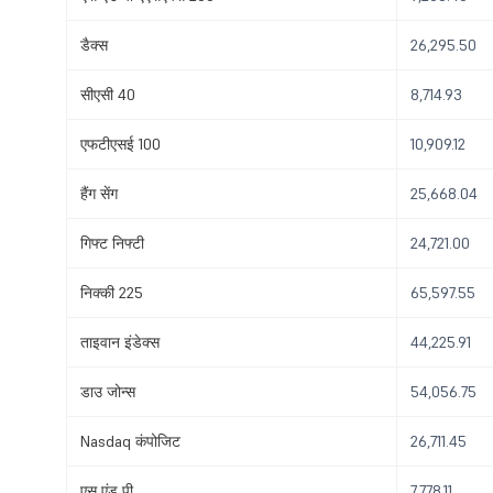
डैक्स
26,295.50
सीएसी 40
8,714.93
एफटीएसई 100
10,909.12
हैंग सेंग
25,668.04
गिफ्ट निफ्टी
24,721.00
निक्की 225
65,597.55
ताइवान इंडेक्स
44,225.91
डाउ जोन्स
54,056.75
Nasdaq कंपोजिट
26,711.45
एस एंड पी
7,778.11