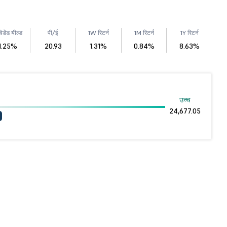
िडेंड यील्ड
पी/ई
1W रिटर्न
1M रिटर्न
1Y रिटर्न
1.25%
20.93
1.31%
0.84%
8.63%
उच्च
24,677.05