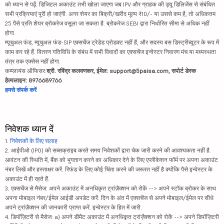
को ध्यान से पढ़ें. डिजिटल अकाउंट तभी खोला जाएगा जब IPV और ग्राहक की ड्यू डिलिजेंस से संबंधित
सभी प्रक्रियाएं पूरी हो जाएंगी. अगर शेयर का बिक्री/खरीद मूल्य ₹10/- या उससे कम है, तो अधिकतम
25 पैसे प्रति शेयर ब्रोकरेज वसूला जा सकता है. ब्रोकरेज SEBI द्वारा निर्धारित सीमा से अधिक नहीं
होगा.
म्यूचुअल फंड, म्यूचुअल फंड-SIP एक्सचेंज ट्रेडेड प्रोडक्ट नहीं हैं, और सदस्य बस डिस्ट्रीब्यूटर के रूप में
काम कर रहे हैं. वितरण गतिविधि के संबंध में सभी विवादों का एक्सचेंज इन्वेस्टर निवारण मंच या मध्यस्थता
तंत्र तक एक्सेस नहीं होगा.
कम्प्लायंस ऑफिसर:
श्री. रविंद्र कलवणकर, ईमेल: support@5paisa.com, सपोर्ट डेस्क
हेल्पलाइन: 8976689766
हमसे संपर्क करें
निवेशक ध्यान दें
1.
निवेशकों के लिए सलाह
2. आईपीओ (IPO) को सब्सक्राइब करते समय निवेशकों द्वारा चेक जारी करने की आवश्यकता नहीं है.
आवंटन की स्थिति में, बैंक को भुगतान करने का अधिकार देने के लिए एप्लीकेशन फॉर्म पर अपना अकाउंट
नंबर लिखें और हस्ताक्षर करें. रिफंड के लिए कोई चिंता करने की जरूरत नहीं है क्योंकि पैसे इन्वेस्टर के
अकाउंट में ही रहते हैं.
3. एक्सचेंज से मैसेज: अपने अकाउंट में अनधिकृत ट्रांज़ैक्शन को रोकें --> अपने स्टॉक ब्रोकर के साथ
अपना मोबाइल नंबर/ईमेल आईडी अपडेट करें. दिन के अंत में एक्सचेंज से अपने मोबाइल/ईमेल पर सीधे
अपने ट्रांज़ैक्शन की जानकारी प्राप्त करें. इन्वेस्टर के हित में जारी.
4. डिपॉज़िटरी से मैसेज: a) अपने डीमैट अकाउंट में अनधिकृत ट्रांज़ैक्शन को रोकें --> अपने डिपॉज़िटरी