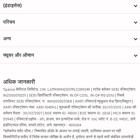
(इंडाइसेस)
परिचय
अन्य
फ्यूचर और ऑप्शन
अधिक जानकारी
5paisa कैपिटल लिमिटेड. CIN: L67190MH2007PLC289249 | स्टॉक ब्रोकर SEBI रजिस्ट्रेशन:
INZ000010231 | SEBI डिपॉजिटरी रजिस्ट्रेशन: IN DP CDSL: IN-DP-192-2016 | रिसर्च
एनालिस्ट SEBI रजिस्ट्रेशन. नं.: INH000025188 | AMFI-रजिस्टर्ड म्यूचुअल फंड डिस्ट्रीब्यूटर |
AMFI रजिस्ट्रेशन नंबर: ARN-104096 | शुरुआती रजिस्ट्रेशन की तारीख: 30/07/2015 | ARN की
वर्तमान वैधता : 30/07/2027 | NSE सदस्य ID: 14300 | BSE सदस्य ID: 6363 | MCX सदस्य ID:
55945 | रजिस्टर्ड एड्रेस - IIFL हाउस, सन इन्फोटेक पार्क, रोड नं. 16V, प्लॉट नं. B-23, MIDC, ठाणे
इंडस्ट्रियल एरिया, वाघले एस्टेट, ठाणे, महाराष्ट्र - 400604
*ब्रोकरेज फ्लैट फीस / निष्पादित ऑर्डर के आधार पर लगाई जाएगी, प्रतिशत आधार पर नहीं.
सिक्योरिटीज़ मार्केट में निवेश बाजार जोखिम के अधीन है, इन्वेस्ट करने से पहले सभी संबंधित दस्तावेज़ों