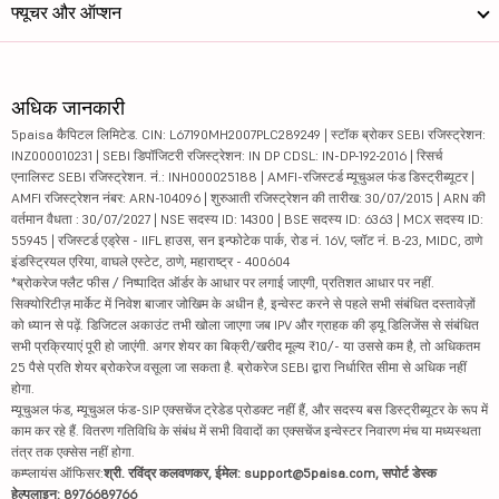
फ्यूचर और ऑप्शन
अधिक जानकारी
5paisa कैपिटल लिमिटेड. CIN: L67190MH2007PLC289249 | स्टॉक ब्रोकर SEBI रजिस्ट्रेशन:
INZ000010231 | SEBI डिपॉजिटरी रजिस्ट्रेशन: IN DP CDSL: IN-DP-192-2016 | रिसर्च
एनालिस्ट SEBI रजिस्ट्रेशन. नं.: INH000025188 | AMFI-रजिस्टर्ड म्यूचुअल फंड डिस्ट्रीब्यूटर |
AMFI रजिस्ट्रेशन नंबर: ARN-104096 | शुरुआती रजिस्ट्रेशन की तारीख: 30/07/2015 | ARN की
वर्तमान वैधता : 30/07/2027 | NSE सदस्य ID: 14300 | BSE सदस्य ID: 6363 | MCX सदस्य ID:
55945 | रजिस्टर्ड एड्रेस - IIFL हाउस, सन इन्फोटेक पार्क, रोड नं. 16V, प्लॉट नं. B-23, MIDC, ठाणे
इंडस्ट्रियल एरिया, वाघले एस्टेट, ठाणे, महाराष्ट्र - 400604
*ब्रोकरेज फ्लैट फीस / निष्पादित ऑर्डर के आधार पर लगाई जाएगी, प्रतिशत आधार पर नहीं.
सिक्योरिटीज़ मार्केट में निवेश बाजार जोखिम के अधीन है, इन्वेस्ट करने से पहले सभी संबंधित दस्तावेज़ों
को ध्यान से पढ़ें. डिजिटल अकाउंट तभी खोला जाएगा जब IPV और ग्राहक की ड्यू डिलिजेंस से संबंधित
सभी प्रक्रियाएं पूरी हो जाएंगी. अगर शेयर का बिक्री/खरीद मूल्य ₹10/- या उससे कम है, तो अधिकतम
25 पैसे प्रति शेयर ब्रोकरेज वसूला जा सकता है. ब्रोकरेज SEBI द्वारा निर्धारित सीमा से अधिक नहीं
होगा.
म्यूचुअल फंड, म्यूचुअल फंड-SIP एक्सचेंज ट्रेडेड प्रोडक्ट नहीं हैं, और सदस्य बस डिस्ट्रीब्यूटर के रूप में
काम कर रहे हैं. वितरण गतिविधि के संबंध में सभी विवादों का एक्सचेंज इन्वेस्टर निवारण मंच या मध्यस्थता
तंत्र तक एक्सेस नहीं होगा.
कम्प्लायंस ऑफिसर:
श्री. रविंद्र कलवणकर, ईमेल: support@5paisa.com, सपोर्ट डेस्क
हेल्पलाइन: 8976689766