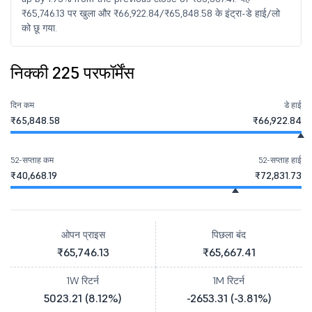
₹65,746.13 पर खुला और ₹66,922.84/₹65,848.58 के इंट्रा-डे हाई/लो
को छू गया.
निक्की 225 परफॉर्मेंस
दिन कम
डे हाई
₹65,848.58
₹66,922.84
52-सप्ताह कम
52-सप्ताह हाई
₹40,668.19
₹72,831.73
ओपन प्राइस
पिछला बंद
₹65,746.13
₹65,667.41
1W रिटर्न
1M रिटर्न
5023.21 (8.12%)
-2653.31 (-3.81%)