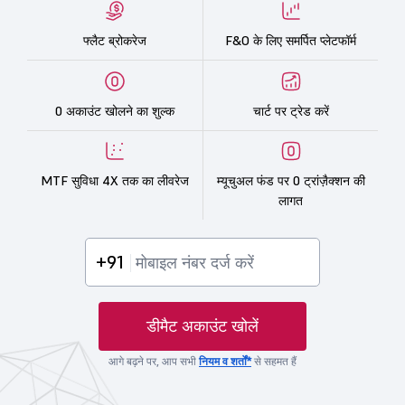
फ्लैट ब्रोकरेज
F&O के लिए समर्पित प्लेटफॉर्म
0 अकाउंट खोलने का शुल्क
चार्ट पर ट्रेड करें
MTF सुविधा 4X तक का लीवरेज
म्यूचुअल फंड पर 0 ट्रांज़ैक्शन की
लागत
+91
डीमैट अकाउंट खोलें
आगे बढ़ने पर, आप सभी
नियम व शर्तों*
से सहमत हैं