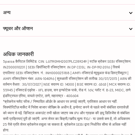
अन्य
फ्यूचर और ऑप्शन
अधिक जानकारी
5paisa कैपिटल लिमिटेड. CIN: L67190MH2007PLC289249 | स्टॉक ब्रोकर SEBI रजिस्ट्रेशन:
INZ000010231 | SEBI डिपॉजिटरी रजिस्ट्रेशन: IN DP CDSL: IN-DP-192-2016 | रिसर्च
एनालिस्ट SEBI रजिस्ट्रेशन. नं.: INH000025188 | AMFI-रजिस्टर्ड म्यूचुअल फंड डिस्ट्रीब्यूटर |
AMFI रजिस्ट्रेशन नंबर: ARN-104096 | शुरुआती रजिस्ट्रेशन की तारीख: 30/07/2015 | ARN की
वर्तमान वैधता : 30/07/2027 | NSE सदस्य ID: 14300 | BSE सदस्य ID: 6363 | MCX सदस्य ID:
55945 | रजिस्टर्ड एड्रेस - IIFL हाउस, सन इन्फोटेक पार्क, रोड नं. 16V, प्लॉट नं. B-23, MIDC, ठाणे
इंडस्ट्रियल एरिया, वाघले एस्टेट, ठाणे, महाराष्ट्र - 400604
*ब्रोकरेज फ्लैट फीस / निष्पादित ऑर्डर के आधार पर लगाई जाएगी, प्रतिशत आधार पर नहीं.
सिक्योरिटीज़ मार्केट में निवेश बाजार जोखिम के अधीन है, इन्वेस्ट करने से पहले सभी संबंधित दस्तावेज़ों
को ध्यान से पढ़ें. डिजिटल अकाउंट तभी खोला जाएगा जब IPV और ग्राहक की ड्यू डिलिजेंस से संबंधित
सभी प्रक्रियाएं पूरी हो जाएंगी. अगर शेयर का बिक्री/खरीद मूल्य ₹10/- या उससे कम है, तो अधिकतम
25 पैसे प्रति शेयर ब्रोकरेज वसूला जा सकता है. ब्रोकरेज SEBI द्वारा निर्धारित सीमा से अधिक नहीं
होगा.