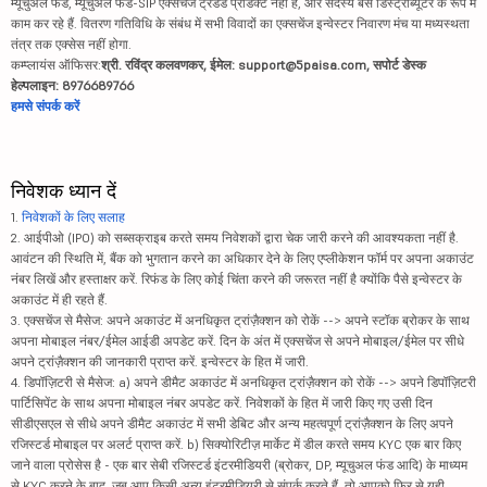
म्यूचुअल फंड, म्यूचुअल फंड-SIP एक्सचेंज ट्रेडेड प्रोडक्ट नहीं हैं, और सदस्य बस डिस्ट्रीब्यूटर के रूप में
काम कर रहे हैं. वितरण गतिविधि के संबंध में सभी विवादों का एक्सचेंज इन्वेस्टर निवारण मंच या मध्यस्थता
तंत्र तक एक्सेस नहीं होगा.
कम्प्लायंस ऑफिसर:
श्री. रविंद्र कलवणकर, ईमेल: support@5paisa.com, सपोर्ट डेस्क
हेल्पलाइन: 8976689766
हमसे संपर्क करें
निवेशक ध्यान दें
1.
निवेशकों के लिए सलाह
2. आईपीओ (IPO) को सब्सक्राइब करते समय निवेशकों द्वारा चेक जारी करने की आवश्यकता नहीं है.
आवंटन की स्थिति में, बैंक को भुगतान करने का अधिकार देने के लिए एप्लीकेशन फॉर्म पर अपना अकाउंट
नंबर लिखें और हस्ताक्षर करें. रिफंड के लिए कोई चिंता करने की जरूरत नहीं है क्योंकि पैसे इन्वेस्टर के
अकाउंट में ही रहते हैं.
3. एक्सचेंज से मैसेज: अपने अकाउंट में अनधिकृत ट्रांज़ैक्शन को रोकें --> अपने स्टॉक ब्रोकर के साथ
अपना मोबाइल नंबर/ईमेल आईडी अपडेट करें. दिन के अंत में एक्सचेंज से अपने मोबाइल/ईमेल पर सीधे
अपने ट्रांज़ैक्शन की जानकारी प्राप्त करें. इन्वेस्टर के हित में जारी.
4. डिपॉज़िटरी से मैसेज: a) अपने डीमैट अकाउंट में अनधिकृत ट्रांज़ैक्शन को रोकें --> अपने डिपॉज़िटरी
पार्टिसिपेंट के साथ अपना मोबाइल नंबर अपडेट करें. निवेशकों के हित में जारी किए गए उसी दिन
सीडीएसएल से सीधे अपने डीमैट अकाउंट में सभी डेबिट और अन्य महत्वपूर्ण ट्रांज़ैक्शन के लिए अपने
रजिस्टर्ड मोबाइल पर अलर्ट प्राप्त करें. b) सिक्योरिटीज़ मार्केट में डील करते समय KYC एक बार किए
जाने वाला प्रोसेस है - एक बार सेबी रजिस्टर्ड इंटरमीडियरी (ब्रोकर, DP, म्यूचुअल फंड आदि) के माध्यम
से KYC करने के बाद, जब आप किसी अन्य इंटरमीडियरी से संपर्क करते हैं, तो आपको फिर से यही