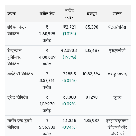
मार्केट
कंपनी
मार्केट कैप
वॉल्यूम
सेक्टर
प्राइस
एशियन पेन्ट्स
₹
₹2,721
85,390
पेंट्स/वर्निश
लिमिटेड
2,60,998
(1.01%)
करोड़
हिन्दुस्तान
₹
₹2,080.4
1,05,687
एफएमसीजी
युनिलिवर
4,88,809
(1.97%)
लिमिटेड
करोड़
आईटीसी लिमिटेड
₹
₹285.5
10,32,594
तंबाकू उत्पाद
3,57,716
(5.08%)
करोड़
ट्रेन्ट लिमिटेड
₹
₹3,000
81,298
खुदरा
1,59,970
(0.09%)
करोड़
लार्सेन एन्ड टुब्रो
₹
₹4,045
1,85,937
इन्फ्रास्ट्रक्चर
लिमिटेड
5,56,538
(0.94%)
डेवेलपर्स और
करोड़
ऑपरेटर्स