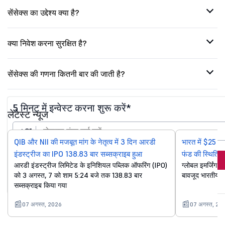
सेंसेक्स का उद्देश्य क्या है?
क्या निवेश करना सुरक्षित है?
सेंसेक्स की गणना कितनी बार की जाती है?
5 मिनट में इन्वेस्ट करना शुरू करें*
लेटेस्ट न्यूज
+91
QIB और NII की मजबूत मांग के नेतृत्व में 3 दिन आरडी
भारत में $25 बिल
इंडस्ट्रीज का IPO 138.83 बार सब्सक्राइब हुआ
फंड की स्थिति क
अभी निवेश करें
आरडी इंडस्ट्रीज लिमिटेड के इनिशियल पब्लिक ऑफरिंग (IPO)
ग्लोबल इमर्जिंग मा
को 3 अगस्त, 7 को शाम 5:24 बजे तक 138.83 बार
बावजूद भारतीय इक
आगे बढ़ने पर, आप सभी से सहमत हैं
नियम व शर्तें*
सब्सक्राइब किया गया
07 अगस्त, 2026
07 अगस्त, 20