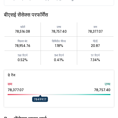
बीएसई सेंसेक्स परफॉर्मेंस
खोलें
उच्च
कम
78,516.08
78,757.40
78,377.07
पिछला बंद
डिविडेंड यील्ड
पी/ई
78,954.76
1.18%
20.87
1W रिटर्न
1M रिटर्न
1Y रिटर्न
0.52%
0.41%
7.34%
डे रेंज
कम
उच्च
78,377.07
78,757.40
78499.17