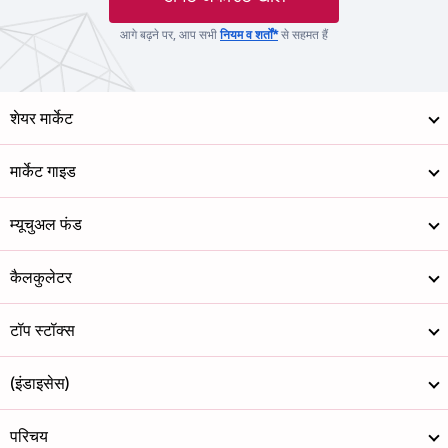
आगे बढ़ने पर, आप सभी
नियम व शर्तों*
से सहमत हैं
शेयर मार्केट
मार्केट गाइड
म्यूचुअल फंड
कैलकुलेटर
टॉप स्टॉक्स
(इंडाइसेस)
परिचय