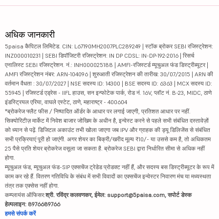
अधिक जानकारी
5paisa कैपिटल लिमिटेड. CIN: L67190MH2007PLC289249 | स्टॉक ब्रोकर SEBI रजिस्ट्रेशन:
INZ000010231 | SEBI डिपॉजिटरी रजिस्ट्रेशन: IN DP CDSL: IN-DP-192-2016 | रिसर्च
एनालिस्ट SEBI रजिस्ट्रेशन. नं.: INH000025188 | AMFI-रजिस्टर्ड म्यूचुअल फंड डिस्ट्रीब्यूटर |
AMFI रजिस्ट्रेशन नंबर: ARN-104096 | शुरुआती रजिस्ट्रेशन की तारीख: 30/07/2015 | ARN की
वर्तमान वैधता : 30/07/2027 | NSE सदस्य ID: 14300 | BSE सदस्य ID: 6363 | MCX सदस्य ID:
55945 | रजिस्टर्ड एड्रेस - IIFL हाउस, सन इन्फोटेक पार्क, रोड नं. 16V, प्लॉट नं. B-23, MIDC, ठाणे
इंडस्ट्रियल एरिया, वाघले एस्टेट, ठाणे, महाराष्ट्र - 400604
*ब्रोकरेज फ्लैट फीस / निष्पादित ऑर्डर के आधार पर लगाई जाएगी, प्रतिशत आधार पर नहीं.
सिक्योरिटीज़ मार्केट में निवेश बाजार जोखिम के अधीन है, इन्वेस्ट करने से पहले सभी संबंधित दस्तावेज़ों
को ध्यान से पढ़ें. डिजिटल अकाउंट तभी खोला जाएगा जब IPV और ग्राहक की ड्यू डिलिजेंस से संबंधित
सभी प्रक्रियाएं पूरी हो जाएंगी. अगर शेयर का बिक्री/खरीद मूल्य ₹10/- या उससे कम है, तो अधिकतम
25 पैसे प्रति शेयर ब्रोकरेज वसूला जा सकता है. ब्रोकरेज SEBI द्वारा निर्धारित सीमा से अधिक नहीं
होगा.
म्यूचुअल फंड, म्यूचुअल फंड-SIP एक्सचेंज ट्रेडेड प्रोडक्ट नहीं हैं, और सदस्य बस डिस्ट्रीब्यूटर के रूप में
काम कर रहे हैं. वितरण गतिविधि के संबंध में सभी विवादों का एक्सचेंज इन्वेस्टर निवारण मंच या मध्यस्थता
तंत्र तक एक्सेस नहीं होगा.
कम्प्लायंस ऑफिसर:
श्री. रविंद्र कलवणकर, ईमेल: support@5paisa.com, सपोर्ट डेस्क
हेल्पलाइन: 8976689766
हमसे संपर्क करें