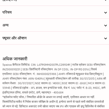
परिचय
अन्य
फ्यूचर और ऑप्शन
अधिक जानकारी
5paisa कैपिटल लिमिटेड. CIN: L67190MH2007PLC289249 | स्टॉक ब्रोकर SEBI रजिस्ट्रेशन:
INZ000010231 | SEBI डिपॉजिटरी रजिस्ट्रेशन: IN DP CDSL: IN-DP-192-2016 | रिसर्च
एनालिस्ट SEBI रजिस्ट्रेशन. नं.: INH000025188 | AMFI-रजिस्टर्ड म्यूचुअल फंड डिस्ट्रीब्यूटर |
AMFI रजिस्ट्रेशन नंबर: ARN-104096 | शुरुआती रजिस्ट्रेशन की तारीख: 30/07/2015 | ARN की
वर्तमान वैधता : 30/07/2027 | NSE सदस्य ID: 14300 | BSE सदस्य ID: 6363 | MCX सदस्य ID:
55945 | रजिस्टर्ड एड्रेस - IIFL हाउस, सन इन्फोटेक पार्क, रोड नं. 16V, प्लॉट नं. B-23, MIDC, ठाणे
इंडस्ट्रियल एरिया, वाघले एस्टेट, ठाणे, महाराष्ट्र - 400604
*ब्रोकरेज फ्लैट फीस / निष्पादित ऑर्डर के आधार पर लगाई जाएगी, प्रतिशत आधार पर नहीं.
सिक्योरिटीज़ मार्केट में निवेश बाजार जोखिम के अधीन है, इन्वेस्ट करने से पहले सभी संबंधित दस्तावेज़ों
को ध्यान से पढ़ें. डिजिटल अकाउंट तभी खोला जाएगा जब IPV और ग्राहक की ड्यू डिलिजेंस से संबंधित