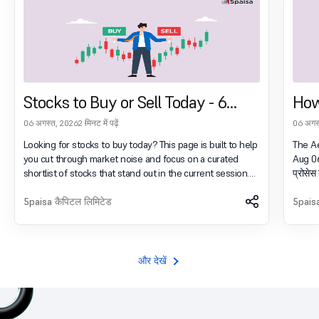
Stocks to Buy or Sell Today - 6
How
August 2026
Tec
06 अगस्त, 2026
2 मिनट में पढ़ें
06 अगस
Sta
Looking for stocks to buy today? This page is built to help
The Ae
you cut through market noise and focus on a curated
Aug 06,
shortlist of stocks that stand out in the current session.
प्रोसेस
Instead of scanning the full market on your own, you can
check 
use this page to quickly identify stocks that may be worth
5paisa कैपिटल लिमिटेड
Techno
5paisa
a closer look based on live market action, trend strength,
बस कुछ 
participation and broader market context. भारतीय मार्केट में
display
इन्वेस्ट करें और 5paisa के साथ भविष्य की क्षमता को अनलॉक करें अभी
conte
अकाउंट खोलें .लॉग-इन-चेतावनी { डिस्प्ले: फ्लेक्स; फ्लेक्स-रैप: डब्ल्यूआरए
और देखें