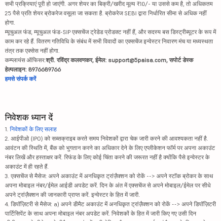
सभी प्रक्रियाएं पूरी हो जाएंगी. अगर शेयर का बिक्री/खरीद मूल्य ₹10/- या उससे कम है, तो अधिकतम
25 पैसे प्रति शेयर ब्रोकरेज वसूला जा सकता है. ब्रोकरेज SEBI द्वारा निर्धारित सीमा से अधिक नहीं
होगा.
म्यूचुअल फंड, म्यूचुअल फंड-SIP एक्सचेंज ट्रेडेड प्रोडक्ट नहीं हैं, और सदस्य बस डिस्ट्रीब्यूटर के रूप में
काम कर रहे हैं. वितरण गतिविधि के संबंध में सभी विवादों का एक्सचेंज इन्वेस्टर निवारण मंच या मध्यस्थता
तंत्र तक एक्सेस नहीं होगा.
कम्प्लायंस ऑफिसर:
श्री. रविंद्र कलवणकर, ईमेल: support@5paisa.com, सपोर्ट डेस्क
हेल्पलाइन: 8976689766
हमसे संपर्क करें
निवेशक ध्यान दें
1.
निवेशकों के लिए सलाह
2. आईपीओ (IPO) को सब्सक्राइब करते समय निवेशकों द्वारा चेक जारी करने की आवश्यकता नहीं है.
आवंटन की स्थिति में, बैंक को भुगतान करने का अधिकार देने के लिए एप्लीकेशन फॉर्म पर अपना अकाउंट
नंबर लिखें और हस्ताक्षर करें. रिफंड के लिए कोई चिंता करने की जरूरत नहीं है क्योंकि पैसे इन्वेस्टर के
अकाउंट में ही रहते हैं.
3. एक्सचेंज से मैसेज: अपने अकाउंट में अनधिकृत ट्रांज़ैक्शन को रोकें --> अपने स्टॉक ब्रोकर के साथ
अपना मोबाइल नंबर/ईमेल आईडी अपडेट करें. दिन के अंत में एक्सचेंज से अपने मोबाइल/ईमेल पर सीधे
अपने ट्रांज़ैक्शन की जानकारी प्राप्त करें. इन्वेस्टर के हित में जारी.
4. डिपॉज़िटरी से मैसेज: a) अपने डीमैट अकाउंट में अनधिकृत ट्रांज़ैक्शन को रोकें --> अपने डिपॉज़िटरी
पार्टिसिपेंट के साथ अपना मोबाइल नंबर अपडेट करें. निवेशकों के हित में जारी किए गए उसी दिन