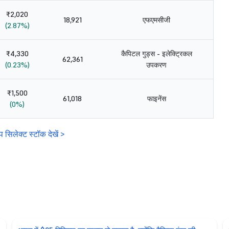
₹2,020
18,921
एफएमसीजी
(2.87%)
₹4,330
कैपिटल गुड्स - इलेक्ट्रिकल
62,361
(0.23%)
उपकरण
₹1,500
61,018
फाइनेंस
(0%)
सिलेक्ट स्टॉक देखें >