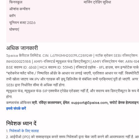
फिनस्कूल
मार्जिन ट्रेडिंग सुविधा
ऑप्शंस कन्वेंशन
ब्लॉग
यूनियन बजट 2026
घोषणाएं
अधिक जानकारी
5paisa कैपिटल लिमिटेड. CIN: L67190MH2007PLC289249 | स्टॉक ब्रोकर SEBI रजिस्ट्रेशन: INZ
INH000025188 | AMFI-रजिस्टर्ड म्यूचुअल फंड डिस्ट्रीब्यूटर | AMFI रजिस्ट्रेशन नंबर: ARN-1
BSE सदस्य ID: 6363 | MCX सदस्य ID: 55945 | रजिस्टर्ड एड्रेस - IIFL हाउस, सन इन्फोटेक पार्क, रो
*ब्रोकरेज फ्लैट फीस / निष्पादित ऑर्डर के आधार पर लगाई जाएगी, प्रतिशत आधार पर नहीं. सिक्योरिटीज़ म
तभी खोला जाएगा जब IPV और ग्राहक की ड्यू डिलिजेंस से संबंधित सभी प्रक्रियाएं पूरी हो जाएंगी. अग
SEBI द्वारा निर्धारित सीमा से अधिक नहीं होगा.
म्यूचुअल फंड, म्यूचुअल फंड-SIP एक्सचेंज ट्रेडेड प्रोडक्ट नहीं हैं, और सदस्य बस डिस्ट्रीब्यूटर के रूप म
होगा.
कम्प्लायंस ऑफिसर:
श्री. रविंद्र कलवणकर, ईमेल: support@5paisa.com, सपोर्ट डेस्क हेल्पला
हमसे संपर्क करें
निवेशक ध्यान दें
1.
निवेशकों के लिए सलाह
2. आईपीओ (IPO) को सब्सक्राइब करते समय निवेशकों द्वारा चेक जारी करने की आवश्यकता नहीं है. आवंट