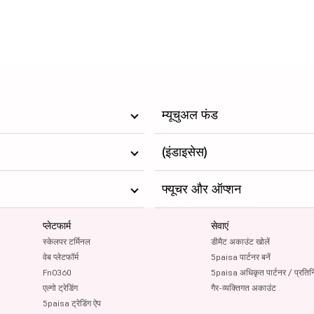
म्यूचुअल फंड
(इंडाइसेस)
फ्यूचर और ऑप्शन
प्लेटफार्म
सेवाएं
स्केलपर टर्मिनल
डीमैट अकाउंट खोलें
वेब प्लेटफॉर्म
5paisa पार्टनर बनें
FnO360
5paisa अधिकृत पार्टनर / प्रतिन
एल्गो ट्रेडिंग
गैर-व्यक्तिगत अकाउंट
5paisa ट्रेडिंग ऐप