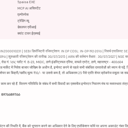
5paisa EXE
MCP AI असिस्टेंट
एल्गोस्पेस
ट्रेडिंग व्यू
डेवलपर एपीआई
क्वांट टावर ईएक्सई
000010231 | SEBI डिपॉजिटरी रजिस्ट्रेशन: IN DP CDSL: IN-DP-192-2016 | रिसर्च एनालिस्ट SEBI 
04096 | शुरुआती रजिस्ट्रेशन की तारीख: 30/07/2015 | ARN की वर्तमान वैधता : 30/07/2027 | NSE स
ड नं. 16V, प्लॉट नं. B-23, MIDC, ठाणे इंडस्ट्रियल एरिया, वाघले एस्टेट, ठाणे, महाराष्ट्र - 400604
ार्केट में निवेश बाजार जोखिम के अधीन है, इन्वेस्ट करने से पहले सभी संबंधित दस्तावेज़ों को ध्यान से पढ़े
र शेयर का बिक्री/खरीद मूल्य ₹10/- या उससे कम है, तो अधिकतम 25 पैसे प्रति शेयर ब्रोकरेज वसूला जा सक
ें काम कर रहे हैं. वितरण गतिविधि के संबंध में सभी विवादों का एक्सचेंज इन्वेस्टर निवारण मंच या मध्यस्थता तंत
इन: 8976689766
न की स्थिति में, बैंक को भुगतान करने का अधिकार देने के लिए एप्लीकेशन फॉर्म पर अपना अकाउंट नंबर लिख