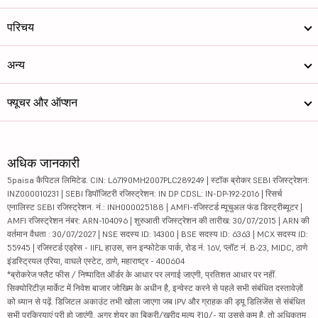
परिचय
अन्य
फ्यूचर और ऑप्शन
अधिक जानकारी
5paisa कैपिटल लिमिटेड. CIN: L67190MH2007PLC289249 | स्टॉक ब्रोकर SEBI रजिस्ट्रेशन:
INZ000010231 | SEBI डिपॉजिटरी रजिस्ट्रेशन: IN DP CDSL: IN-DP-192-2016 | रिसर्च
एनालिस्ट SEBI रजिस्ट्रेशन. नं.: INH000025188 | AMFI-रजिस्टर्ड म्यूचुअल फंड डिस्ट्रीब्यूटर |
AMFI रजिस्ट्रेशन नंबर: ARN-104096 | शुरुआती रजिस्ट्रेशन की तारीख: 30/07/2015 | ARN की
वर्तमान वैधता : 30/07/2027 | NSE सदस्य ID: 14300 | BSE सदस्य ID: 6363 | MCX सदस्य ID:
55945 | रजिस्टर्ड एड्रेस - IIFL हाउस, सन इन्फोटेक पार्क, रोड नं. 16V, प्लॉट नं. B-23, MIDC, ठाणे
इंडस्ट्रियल एरिया, वाघले एस्टेट, ठाणे, महाराष्ट्र - 400604
*ब्रोकरेज फ्लैट फीस / निष्पादित ऑर्डर के आधार पर लगाई जाएगी, प्रतिशत आधार पर नहीं.
सिक्योरिटीज़ मार्केट में निवेश बाजार जोखिम के अधीन है, इन्वेस्ट करने से पहले सभी संबंधित दस्तावेज़ों
को ध्यान से पढ़ें. डिजिटल अकाउंट तभी खोला जाएगा जब IPV और ग्राहक की ड्यू डिलिजेंस से संबंधित
सभी प्रक्रियाएं पूरी हो जाएंगी. अगर शेयर का बिक्री/खरीद मूल्य ₹10/- या उससे कम है, तो अधिकतम