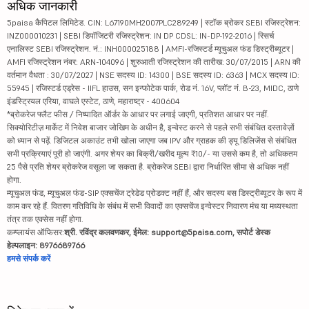
अधिक जानकारी
5paisa कैपिटल लिमिटेड. CIN: L67190MH2007PLC289249 | स्टॉक ब्रोकर SEBI रजिस्ट्रेशन:
INZ000010231 | SEBI डिपॉजिटरी रजिस्ट्रेशन: IN DP CDSL: IN-DP-192-2016 | रिसर्च
एनालिस्ट SEBI रजिस्ट्रेशन. नं.: INH000025188 | AMFI-रजिस्टर्ड म्यूचुअल फंड डिस्ट्रीब्यूटर |
AMFI रजिस्ट्रेशन नंबर: ARN-104096 | शुरुआती रजिस्ट्रेशन की तारीख: 30/07/2015 | ARN की
वर्तमान वैधता : 30/07/2027 | NSE सदस्य ID: 14300 | BSE सदस्य ID: 6363 | MCX सदस्य ID:
55945 | रजिस्टर्ड एड्रेस - IIFL हाउस, सन इन्फोटेक पार्क, रोड नं. 16V, प्लॉट नं. B-23, MIDC, ठाणे
इंडस्ट्रियल एरिया, वाघले एस्टेट, ठाणे, महाराष्ट्र - 400604
*ब्रोकरेज फ्लैट फीस / निष्पादित ऑर्डर के आधार पर लगाई जाएगी, प्रतिशत आधार पर नहीं.
सिक्योरिटीज़ मार्केट में निवेश बाजार जोखिम के अधीन है, इन्वेस्ट करने से पहले सभी संबंधित दस्तावेज़ों
को ध्यान से पढ़ें. डिजिटल अकाउंट तभी खोला जाएगा जब IPV और ग्राहक की ड्यू डिलिजेंस से संबंधित
सभी प्रक्रियाएं पूरी हो जाएंगी. अगर शेयर का बिक्री/खरीद मूल्य ₹10/- या उससे कम है, तो अधिकतम
25 पैसे प्रति शेयर ब्रोकरेज वसूला जा सकता है. ब्रोकरेज SEBI द्वारा निर्धारित सीमा से अधिक नहीं
होगा.
म्यूचुअल फंड, म्यूचुअल फंड-SIP एक्सचेंज ट्रेडेड प्रोडक्ट नहीं हैं, और सदस्य बस डिस्ट्रीब्यूटर के रूप में
काम कर रहे हैं. वितरण गतिविधि के संबंध में सभी विवादों का एक्सचेंज इन्वेस्टर निवारण मंच या मध्यस्थता
तंत्र तक एक्सेस नहीं होगा.
कम्प्लायंस ऑफिसर:
श्री. रविंद्र कलवणकर, ईमेल: support@5paisa.com, सपोर्ट डेस्क
हेल्पलाइन: 8976689766
हमसे संपर्क करें