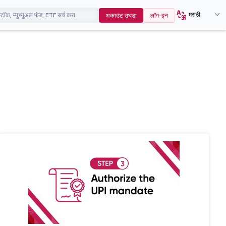
मराठी
अकाउंट उघडा
लॉग-इन