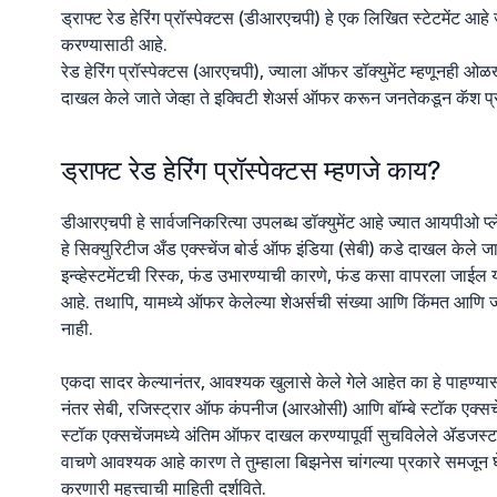
ड्राफ्ट रेड हेरिंग प्रॉस्पेक्टस (डीआरएचपी) हे एक लिखित स्टेटमेंट आहे
करण्यासाठी आहे.
रेड हेरिंग प्रॉस्पेक्टस (आरएचपी), ज्याला ऑफर डॉक्युमेंट म्हणूनही ओळखले जा
दाखल केले जाते जेव्हा ते इक्विटी शेअर्स ऑफर करून जनतेकडून कॅश प्
ड्राफ्ट रेड हेरिंग प्रॉस्पेक्टस म्हणजे काय?
डीआरएचपी हे सार्वजनिकरित्या उपलब्ध डॉक्युमेंट आहे ज्यात आयपीओ प्
हे सिक्युरिटीज अँड एक्स्चेंज बोर्ड ऑफ इंडिया (सेबी) कडे दाखल केले जा
इन्व्हेस्टमेंटची रिस्क, फंड उभारण्याची कारणे, फंड कसा वापरला जाईल
आहे. तथापि, यामध्ये ऑफर केलेल्या शेअर्सची संख्या आणि किंमत आणि ज
नाही.
एकदा सादर केल्यानंतर, आवश्यक खुलासे केले गेले आहेत का हे पाहण्यास
नंतर सेबी, रजिस्ट्रार ऑफ कंपनीज (आरओसी) आणि बॉम्बे स्टॉक एक्स
स्टॉक एक्सचेंजमध्ये अंतिम ऑफर दाखल करण्यापूर्वी सुचविलेले ॲडजस्टमेंट 
वाचणे आवश्यक आहे कारण ते तुम्हाला बिझनेस चांगल्या प्रकारे समजून घे
करणारी महत्त्वाची माहिती दर्शविते.