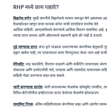
RHP मध्ये काय पाहावे?
बिझनेस वर्णन
: तुम्ही कंपनीचे बिझनेसचे स्वरूप समजून घेणे आवश्यक आह
शेअरहोल्डर म्हणून कसा फायदा करेल याची दस्तऐवज रूपरेषा देते.
आर्थिक माहिती: आरएचपीमध्ये कंपन्यांचे आर्थिक विवरण समाविष्ट आहे. इ
त्याचा वापर करावा आणि ऑफरमध्ये सहभागी व्हावे की नाही हे ठरवावे.
पुढे जाण्याचा वापर
: IPO द्वारे भांडवल उभारण्याच्या कंपनीच्या हेतूसाठी
एकूण खर्चच नाही, तर प्रकल्पाला कसा वित्तपुरवठा केला जात आहे याची
मॅनेजमेंट
: वाढ चालविणे, विस्तार वाढवणे आणि मार्केटिंग यासारख्या धोरणा
संचालक आणि प्रमोटर्सची नावे, पात्रता आणि पदमर्यादा यासारख्या माहितीच
माहिती गोळा करण्यास मदत करू शकते.
जारी करण्याचा सारांश
: जारी करावयाच्या शेअर्सचा डॉक्युमेंट तपशील, तसे
विविध कॅटेगरीतील इन्व्हेस्टरला वाटप केलेल्या शेअर्सचे ब्रेकडाउन.
समाविष्ट रिस्क
: अंतिम माहितीपत्रक कंपनीच्या बाह्य आणि अंतर्गत सामर्