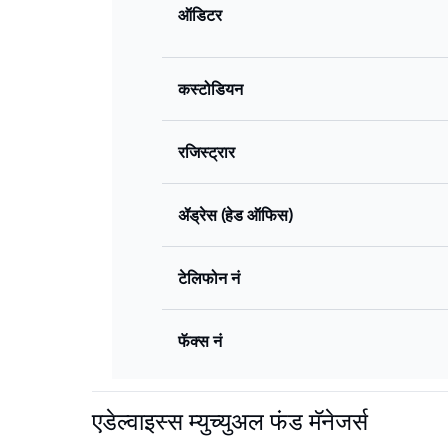
ऑडिटर
कस्टोडियन
रजिस्ट्रार
ॲड्रेस (हेड ऑफिस)
टेलिफोन नं
फॅक्स नं
एडेल्वाइस्स म्युच्युअल फंड मॅनेजर्स