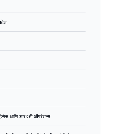
िटेड
 सर्व्हिसेस आणि आर&टी ऑपरेशन्स