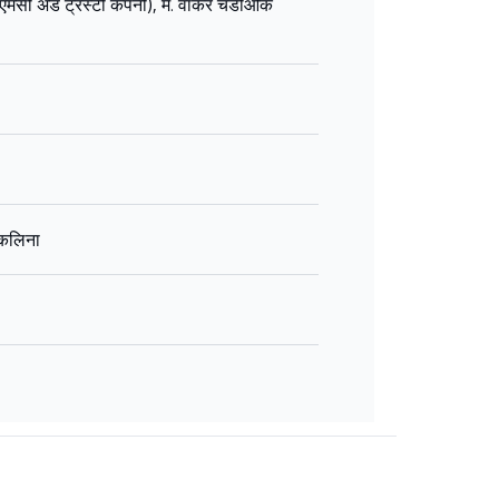
एएमसी अँड ट्रस्टी कंपनी), मे. वॉकर चंडीओक
कलिना