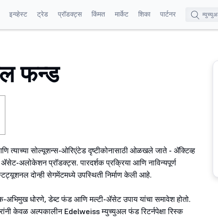
इन्व्हेस्ट
ट्रेड
प्रॉडक्ट्स
किंमत
मार्केट
शिका
पार्टनर
ुअल फन्ड
 त्याच्या सोल्यूशन्स-ओरिएंटेड दृष्टीकोनासाठी ओळखले जाते - ॲक्टिव्ह
िंवा ॲसेट-अलोकेशन प्रॉडक्ट्स. पारदर्शक प्रक्रिया आणि नाविन्यपूर्ण
िट्यूशनल दोन्ही सेगमेंटमध्ये उपस्थिती निर्माण केली आहे.
 घटक-अभिमुख धोरणे, डेब्ट फंड आणि मल्टी-ॲसेट उपाय यांचा समावेश होतो.
ारांनी केवळ अल्पकालीन Edelweiss म्युच्युअल फंड रिटर्नपेक्षा रिस्क