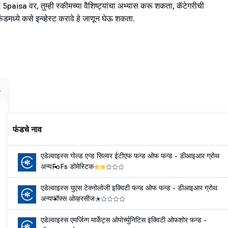
 5paisa वर, तुम्ही स्कीमच्या वैशिष्ट्यांचा अभ्यास करू शकता, कॅटेगरीची
ध्ये कसे इन्व्हेस्ट करावे हे जाणून घेऊ शकता.
फंडचे नाव
एडेल्वाइस्स गोल्ड एन्ड सिल्वर ईटीएफ फन्ड ओफ फन्ड - डीआइआर ग्रोथ
अन्य
FoFs डोमेस्टिक
एडेल्वाइस्स युएस टेक्नोलोजी इक्विटी फन्ड ओफ फन्ड - डीआइआर ग्रोथ
अन्य
फॉफ्स ओव्हरसीज
एडेल्वाइस्स एमर्जिन्ग मार्केट्स ओपोर्च्युनिटिस इक्विटी ओफशोर फन्ड -