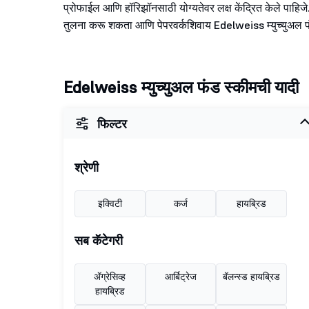
प्रोफाईल आणि हॉरिझॉनसाठी योग्यतेवर लक्ष केंद्रित केले पाहिजे.
तुलना करू शकता आणि पेपरवर्कशिवाय Edelweiss म्युच्युअल फंडम
Edelweiss म्युच्युअल फंड स्कीमची यादी
फिल्टर
श्रेणी
इक्विटी
कर्ज
हायब्रिड
सब कॅटेगरी
ॲग्रेसिव्ह
आर्बिट्रेज
बॅलन्स्ड हायब्रिड
हायब्रिड