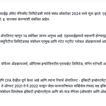
. एड्लवाईझ ॲसेट मॅनेजमेंट लिमिटेडशी त्यांचे संबंध ऑक्टोबर 2024 मध्ये सुरू झाले. ए
पी; इ. सारख्या कंपन्यांशी संबंधित आहेत.
च ॲनालिस्ट म्हणून 14 वर्षांपेक्षा जास्त अनुभव आहे. एड्लवाईझमध्ये सहभागी होण्याप
क्युरिटीज लिमिटेडसह संशोधन प्रमुख आणि स्टेट स्ट्रीट ग्लोबल ॲडव्हायजर्स आ
फर्स्ट वॉयेजर ॲडव्हायजर्स, ऑप्टिमम इन्फोसिस्टीम प्रायव्हेट लिमिटेड, मॉर्गन स्ट
 CFA देखील पूर्ण केला आहे आणि त्यांना रिसर्च ॲनालिस्ट - इक्विटी इन्व्हेस्टमें
 ते ऑगस्ट 2021 ते मे 2022 पासून जेएम फायनान्शियल सर्व्हिसेस PMS सह इक्विटी इन
 संशोधन विश्लेषक इक्विटी इन्व्हेस्टमेंट्स आणि को-फंड मॅनेजर (ऑफशोर आणि ओव्