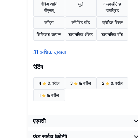
बँकिंग आणि
मुले
कन्झर्व्हेटिव्ह
पीएसयू
हायब्रिड
काँट्रा
कॉर्पोरेट बाँड
क्रेडिट रिस्क
डिव्हिडंड उत्पन्न
डायनॅमिक ॲसेट
डायनॅमिक बाँड
31 अधिक दाखवा
रेटिंग
4
& वरील
3
& वरील
2
& वरील
1
& वरील
एएमसी
फंड साईझ (कोटी)