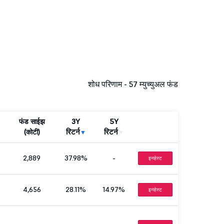
शोध परिणाम - 57
म्युच्युअल फंड
फंड साईझ
3Y
5Y
(कोटी)
रिटर्न
रिटर्न
2,889
37.98%
-
इन्व्हेस्ट
4,656
28.11%
14.97%
इन्व्हेस्ट