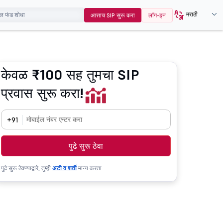
मराठी
आत्ताच SIP सुरू करा
लॉग-इन
केवळ ₹100 सह तुमचा SIP
प्रवास सुरू करा!
+91
पुढे सुरू ठेवा
पुढे सुरू ठेवण्याद्वारे, तुम्ही
अटी व शर्ती
मान्य करता