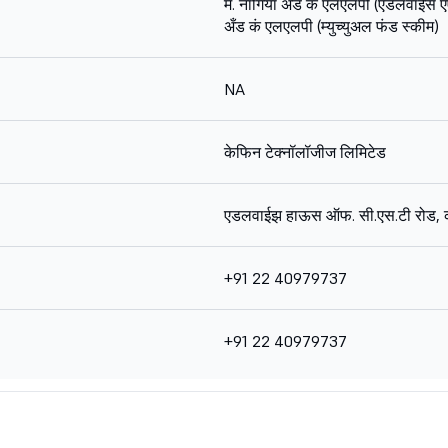
मे. नांगिया अँड कं एलएलपी (एडेलवाईस 
अँड कं एलएलपी (म्युच्युअल फंड स्कीम)
NA
केफिन टेक्नॉलॉजीज लिमिटेड
एडलवाईझ हाऊस ऑफ. सी.एस.टी रोड, 
+91 22 40979737
+91 22 40979737