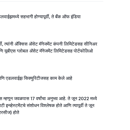
ड्लवाईझमध्ये सहभागी होण्यापूर्वी, ते बँक ऑफ इंडिया
ूर्वी, त्यांनी ॲक्सिस ॲसेट मॅनेजमेंट कंपनी लिमिटेडसह सीनिअर
णि यूबीएस ग्लोबल ॲसेट मॅनेजमेंट लिमिटेडसह पोर्टफोलिओ
ॅनली आणि एडलवाईझ सिक्युरिटीजसह काम केले आहे
ट्स म्हणून जवळपास 17 वर्षांचा अनुभव आहे. ते जून 2022 मध्ये
्व्हेस्टमेंटचे संशोधन विश्लेषक होते आणि त्यापूर्वी ते जून
हरसीज) होते