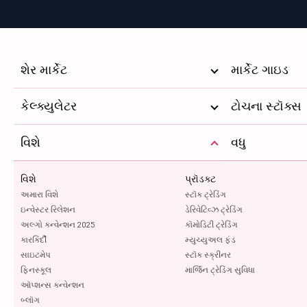
શેર માર્કેટ
માર્કેટ ગાઇડ
કેલ્ક્યુલેટર
ટોચના સ્ટૉક્સ
વિશે
વધુ
વિશે
પ્રૉડક્ટ
અમારા વિશે
સ્ટૉક ટ્રેડિંગ
ઇન્વેસ્ટર રિલેશન
ડેરિવેટિવ્ઝ ટ્રેડિંગ
અલ્ગો કન્વેન્શન 2025
કૉમોડિટી ટ્રેડિંગ
કારકિર્દી
મ્યુચ્યુઅલ ફંડ
સાઇટમેપ
સ્ટૉક સ્ક્રીનર
ફિનસ્કૂલ
માર્જિન ટ્રેડિંગ સુવિધા
ઑપ્શન્સ કન્વેન્શન
બ્લૉગ