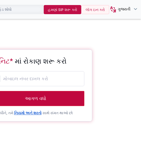
ગુજરાતી
હમણાં SIP શરૂ કરો
લૉગ ઇન કરો
નિટ*
માં રોકાણ શરૂ કરો
આગળ વધો
ીને, તમે
નિયમો અને શરતો
સાથે સંમત થાઓ છો