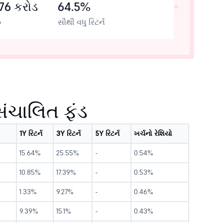
76 કરોડ
64.5%
ઝ
સૌથી વધુ રિટર્ન
 સંચાલિત ફંડ
1Y રિટર્ન
3Y રિટર્ન
5Y રિટર્ન
ખર્ચનો રેશિયો
15.64%
25.55%
-
0.54%
10.85%
17.39%
-
0.53%
1.33%
9.27%
-
0.46%
9.39%
15.1%
-
0.43%