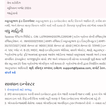
વેબ સ્ટોરીઝ
યૂનિયન બજેટ 2026
જાહેરાતો
મ્યુચ્યુઅલ ફંડ ડિસ્ક્લેમર:
મ્યુચ્યુઅલ ફંડ ઇન્વેસ્ટમેન્ટ માર્કેટ રિસ્કને આધિન છે, સ્કીમ સ
નથી, અને મેમ્બર માત્ર વિતરક તરીકે કાર્ય કરી રહ્યા છે. વિતરણ પ્રવૃત્તિના સંદર્ભમાં તમ
વધુ માહિતી
5paisa કેપિટલ લિમિટેડ. CIN: L67190MH2007PLC289249 | સ્ટૉક બ્રોકર સેબી રજિસ્ટ્રેશ
રજિસ્ટ્રેશન. નં.: INH000025188 | AMFI-રજિસ્ટર્ડ મ્યુચ્યુઅલ ફંડ ડિસ્ટ્રીબ્યુટર | AMFI
30/07/2027 | NSE મેમ્બર id: 14300 | BSE મેમ્બર id: 6363 | MCX મેમ્બર ID: 55945 | ઇન્
નં. 16V, પ્લોટ નં. B-23, MIDC, થાણે ઇન્ડસ્ટ્રિયલ એરિયા, વાઘલે એસ્ટેટ, થાણે, મહારાષ્ટ્ર
*બ્રોકરેજ ફ્લેટ ફી/અમલમાં મુકવામાં આવેલ ઑર્ડરના આધારે વસૂલવામાં આવશે અને ટકાવારીના આ
સંબંધિત ડૉક્યૂમેન્ટ કાળજીપૂર્વક વાંચો. IPV અને ક્લાયન્ટની યોગ્ય ચકાસણી પૂર્ણ થયા 
શેર મહત્તમ 25 પૈસા બ્રોકરેજ એકત્રિત કરી શકાય છે. બ્રોકરેજ સેબી દ્વારા નિર્ધારિત મર્યાદ
અનુપાલન અધિકારી:
શ્રી. રવિન્દ્ર કલ્વંકર, ઇમેઇલ: support@5paisa.com, સપોર્ટ ડેસ
સંપર્ક કરો
સાવધાન ઇન્વેસ્ટર
1.
રોકાણકારો માટે સલાહ
2. IPO સબસ્ક્રાઇબ કરતી વખતે ઇન્વેસ્ટર દ્વારા ચેક જારી કરવાની જરૂર નથી. ફક્ત બેંક 
સાઇન ઇન કરો. રિફંડની ચિંતા કરશો નહીં કારણ કે પૈસા ઇન્વેસ્ટરના એકાઉન્ટમાં રહે છે.
3. એક્સચેન્જમાંથી મેસેજ: તમારા એકાઉન્ટમાં અનધિકૃત ટ્રાન્ઝૅક્શનને રોકો -> તમારા