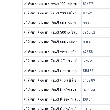
મોતિલાલ ઓસ્વાલ નસ્દક 100 એફઓએફ - ડાયરેક્ટ ( જિ )
8267.17
મોતિલાલ ઓસ્વાલ નિફ્ટી 200 મોમેન્ટમ 30 ઇન્ડેક્સ ફન્ડ - ડાયરેક્ટ ( જિ )
971.62
મોતિલાલ ઓસ્વાલ નિફ્ટી 50 ઇન્ડેક્સ ફન્ડ - ડાયરેક્ટ ( જિ )
883.21
મોતિલાલ ઓસ્વાલ નિફ્ટી 500 ઇન્ડેક્સ ફન્ડ - ડાયરેક્ટ ( જિ )
2968.02
મોતિલાલ ઓસ્વાલ નિફ્ટી 500 મોમેન્ટમ 50 ઇન્ડેક્સ ફન્ડ - ડીઆઇઆર ( જિ )
801.48
મોતિલાલ ઓસ્વાલ નિફ્ટી બેન્ક ઇન્ડેક્સ ફન્ડ - ડાયરેક્ટ ( જિ )
672.58
મોતિલાલ ઓસ્વાલ નિફ્ટી કેપિટલ માર્કેટ ઇન્ડેક્સ ફન્ડ - ડીઆઇઆર ( જિ )
596.75
મોતિલાલ ઓસ્વાલ નિફ્ટી ઇન્ડીયા ડિફેન્સ ઇન્ડેક્સ ફન્ડ - ડીઆઇઆર ( જિ )
5181.87
મોતિલાલ ઓસ્વાલ નિફ્ટી માઈક્રોકેપ 250 ઇન્ડેક્સ ફન્ડ - ડીઆઇઆર ( જિ )
2452.89
મોતિલાલ ઓસ્વાલ નિફ્ટી મિડકૈપ 150 ઇન્ડેક્સ ફન્ડ - ડીઆઇઆર ( જિ )
3730.34
મોતિલાલ ઓસ્વાલ નિફ્ટી મિડસ્મોલ ફાઈનેન્શિયલ સર્વિસેસ ઇન્ડેક્સ ફન્ડ - ડીઆઇઆર ( જિ )
108.54
મોતિલાલ ઓસ્વાલ નિફ્ટી મિડસ્મોલ હેલ્થકેયર ઇન્ડેક્સ ફન્ડ - ડીઆઇઆર ( જિ )
40.02