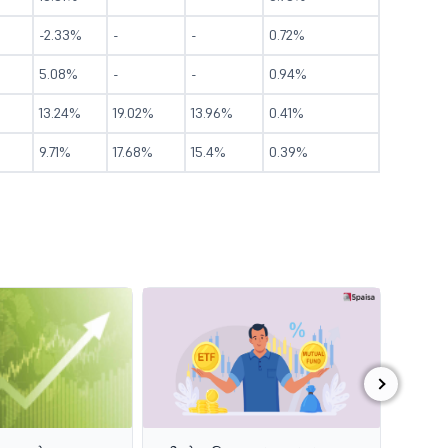
-2.33%
-
-
0.72%
5.08%
-
-
0.94%
13.24%
19.02%
13.96%
0.41%
9.71%
17.68%
15.4%
0.39%
›