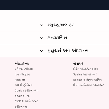
મ્યુચ્યુઅલ ફંડ
ઇન્ડાઇસિસ
ફ્યુચર્સ અને ઑપ્શન્સ
પ્લેટફોર્મ્સ
સેવાઓ
સ્કેલ્પર ટર્મિનલ
ડિમેટ એકાઉન્ટ ખોલો
વેબ પ્લેટફોર્મ
5paisa પાર્ટનર બનો
FnO360
5paisa અધિકૃત વ્યક્તિ
અલ્ગો ટ્રેડિન્ગ
બિન-વ્યક્તિગત એકાઉન્ટ
5paisa ટ્રેડિંગ એપ
5paisa EXE
MCP AI આસિસ્ટન્ટ
ટ્રેડિંગ વ્યૂ