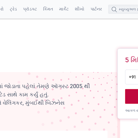
કરો
ટ્રેડ
પ્રૉડક્ટ
કિંમત
માર્કેટ
શીખો
પાર્ટનર
5 મિ
+91
ોડાતા પહેલાં તેમણે ઑગસ્ટ 2005 થી
 સાથે કામ કર્યું હતું.
ે વેલિંગકર, મુંબઈથી બિઝનેસ
આગળ વધ