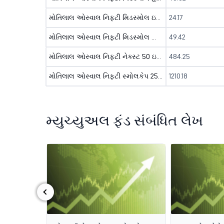
મોતિલાલ ઓસ્વાલ નિફ્ટી મિડસ્મોલ ઇન્ડીયા કન્સમ્પશન ઇન્ડેક્સ ફન્ડ - ડીઆઇઆર ( જિ )
24.17
મોતિલાલ ઓસ્વાલ નિફ્ટી મિડસ્મોલ આઈટી એન્ડ ટેલિકોમ ઇન્ડેક્સ ફન્ડ - ડીઆઇઆર ( જિ )
49.42
મોતિલાલ ઓસ્વાલ નિફ્ટી નેક્સ્ટ 50 ઇન્ડેક્સ ફન્ડ - ડીઆઇઆર ( જિ )
484.25
મોતિલાલ ઓસ્વાલ નિફ્ટી સ્મોલકેપ 250 ઇન્ડેક્સ ફન્ડ - ડીઆઇઆર ( જિ )
1210.18
મ્યુચ્યુઅલ ફંડ સંબંધિત લેખ
‹