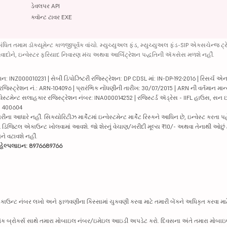
ડેવલપર API
ક્વૉન્ટ ટાવર EXE
ંબંધિત તમામ ડૉક્યૂમેન્ટ કાળજીપૂર્વક વાંચો. મ્યુચ્યુઅલ ફંડ, મ્યુચ્યુઅલ ફંડ-SIP એક્સચેન્જ ટ્રે
ામ વિવાદોને, ઇન્વેસ્ટર ફરિયાદ નિવારણ મંચ અથવા આર્બિટ્રેશન પદ્ધતિની ઍક્સેસ મળશે નહીં.
ન: INZ000010231 | સેબી ડિપોઝિટરી રજિસ્ટ્રેશન: DP CDSL માં: IN-DP-192-2016 | રિસર્ચ એન
 રજિસ્ટ્રેશન નં.: ARN-104096 | પ્રારંભિક નોંધણીની તારીખ: 30/07/2015 | ARN ની વર્તમાન માન
વેસ્ટમેન્ટ સલાહકાર રજિસ્ટ્રેશન નંબર: INA000014252 | રજિસ્ટર્ડ ઍડ્રેસ - IIFL હાઉસ, સન ઇન્
 - 400604
ધારે નહીં. સિક્યોરિટીઝ માર્કેટમાં ઇન્વેસ્ટમેન્ટ માર્કેટ રિસ્કને આધિન છે, ઇન્વેસ્ટ કરતા પ
પછી ડિજિટલ એકાઉન્ટ ખોલવામાં આવશે. જો શેરનું વેચાણ/ખરીદી મૂલ્ય ₹10/- અથવા તેનાથી ઓછું 
ાને વટાવશે નહીં.
્ક હેલ્પલાઇન: 8976689766
એકાઉન્ટ નંબર લખો અને ફાળવણીના કિસ્સામાં ચુકવણી કરવા માટે તમારી બેંકને અધિકૃત કરવા માટ
 સ્ટૉક બ્રોકર્સ સાથે તમારા મોબાઇલ નંબર/ઇમેઇલ આઇડી અપડેટ કરો. દિવસના અંતે તમારા મોબ