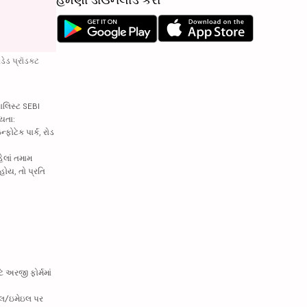
ડેડ પ્રૉડક્ટ
ાલિસ્ટ SEBI
્યતા:
ફોટેક પાર્ક, રોડ
હેલાં તમામ
હોય, તો પ્રતિ
ે અરજી ફોર્મમાં
ાઇલ/ઇમેઇલ પર