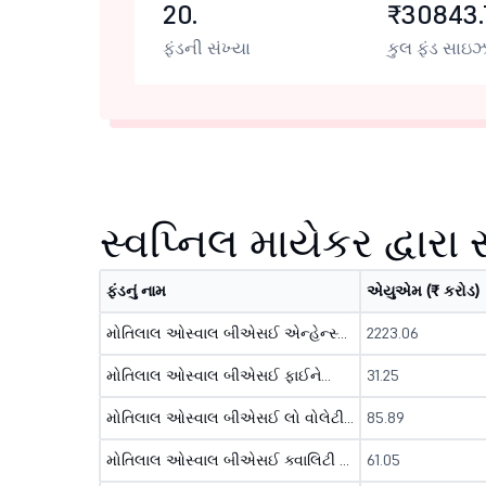
20.
₹30843.
ફંડની સંખ્યા
કુલ ફંડ સાઇ
સ્વપ્નિલ માયેકર દ્વારા
ફંડનું નામ
એયુએમ (₹ કરોડ)
મોતિલાલ ઓસ્વાલ બીએસઈ એન્હેન્સ્ડ વેલ્યૂ ઇન્ડેક્સ ફન્ડ - ડીઆઇઆર ( જિ )
2223.06
મોતિલાલ ઓસ્વાલ બીએસઈ ફાઈનેન્શિયલ્સ એક્સ બેંક 30 ઇન્ડેક્સ ફન્ડ - ડીઆઇઆર ( જિ )
31.25
મોતિલાલ ઓસ્વાલ બીએસઈ લો વોલેટીલીટી ઇન્ડેક્સ ફન્ડ - ડીઆઇઆર ( જિ )
85.89
મોતિલાલ ઓસ્વાલ બીએસઈ ક્વાલિટી ઇન્ડેક્સ ફન્ડ - ડીઆઇઆર ( જિ )
61.05