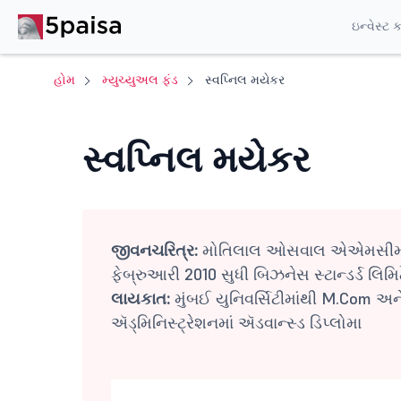
ઇન્વેસ્ટ 
હોમ
મ્યુચ્યુઅલ ફંડ
સ્વપ્નિલ મયેકર
સ્વપ્નિલ મયેકર
જીવનચરિત્ર:
મોતિલાલ ઓસવાલ એએમસીમાં જ
ફેબ્રુઆરી 2010 સુધી બિઝનેસ સ્ટાન્ડર્ડ લિમિટેડ
લાયકાત:
મુંબઈ યુનિવર્સિટીમાંથી M.Com અન
ઍડ્મિનિસ્ટ્રેશનમાં ઍડવાન્સ્ડ ડિપ્લોમા