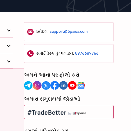
ઇમેઇલ:
support@5paisa.com
સપોર્ટ ડેસ્ક હેલ્પલાઇન:
8976689766
અમને આના પર ફૉલો કરો
અમારા સમુદાયમાં જોડાઓ
હમણાં ડાઉનલોડ કરો