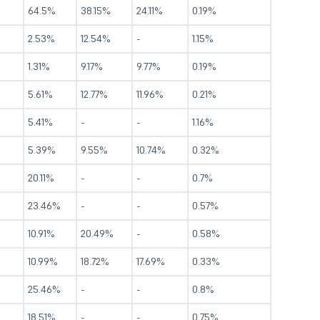
64.5%
38.15%
24.11%
0.19%
2.53%
12.54%
-
1.15%
1.31%
9.17%
9.77%
0.19%
5.61%
12.77%
11.96%
0.21%
5.41%
-
-
1.16%
5.39%
9.55%
10.74%
0.32%
20.11%
-
-
0.7%
23.46%
-
-
0.57%
10.91%
20.49%
-
0.58%
10.99%
18.72%
17.69%
0.33%
25.46%
-
-
0.8%
18.51%
-
-
0.75%