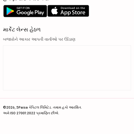
માર્કેટ લેન્સ હેઠળ
બજારોને આકાર આપતી વાર્તાઓ પર ઊંડાણ
©2026, 5Paisa કેપિટલ લિમિટેડ. તમામ હકો આરક્ષિત.
અમે ISO 27001:2022 પ્રમાણિત છીએ.