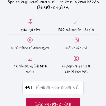
5paisa સમુદાયનો ભાગ બનો -
ભારતના પ્રથમ લિસ્ટેડ
ડિસ્કાઉન્ટ બ્રોકર.
ફ્લેટ બ્રોકરેજ
F&O માટે સમર્પિત પ્લેટફોર્મ
0. એકાઉન્ટ ખોલવાના શુલ્ક
ચાર્ટ પર ટ્રેડ કરો
4X લીવરેજ સુધીની MTF
મ્યુચ્યુઅલ ફંડ પર 0
સુવિધા
ટ્રાન્ઝૅક્શન ખર્ચ
+91
ડિમેટ એકાઉન્ટ ખોલો