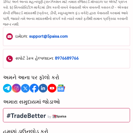
ડેબિટ અને અન્ય મહત્વપૂર્ણ ટ્રાન્ઝૅક્શન માટે તમારા રજિસ્ટર્ડ મોબાઇલ પર ઍલર્ટ પ્રાપ્ત
કરો. b) સિક્યોરિટીઝ માર્કેટમાં ડીલ કરતી વખતે કેવાયસી એક વખતની કસરત છે - એકવાર
સેબી રજિસ્ટર્ડ મધ્યસ્થી (બ્રોકર, ડીપી, મ્યુચ્યુઅલ ફંડ વગેરે) દ્વારા કેવાયસી કરવામાં આવે
પછી, જ્યારે તમે અન્ય મધ્યસ્થીનો સંપર્ક કરો ત્યારે તમારે ફરીથી સમાન પ્રક્રિયા કરવાની
જરૂર નથી.
ઇમેઇલ:
support@5paisa.com
સપોર્ટ ડેસ્ક હેલ્પલાઇન:
8976689766
અમને આના પર ફૉલો કરો
અમારા સમુદાયમાં જોડાઓ
હમણાં ડાઉનલોડ કરો