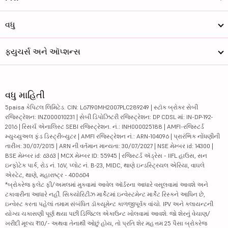
વધુ
ફ્યુચર્સ અને ઑપ્શન્સ
વધુ માહિતી
5paisa કેપિટલ લિમિટેડ. CIN: L67190MH2007PLC289249 | સ્ટૉક બ્રોકર સેબી
રજિસ્ટ્રેશન: INZ000010231 | સેબી ડિપોઝિટરી રજિસ્ટ્રેશન: DP CDSL માં: IN-DP-192-
2016 | રિસર્ચ એનાલિસ્ટ SEBI રજિસ્ટ્રેશન. નં.: INH000025188 | AMFI-રજિસ્ટર્ડ
મ્યુચ્યુઅલ ફંડ ડિસ્ટ્રીબ્યુટર | AMFI રજિસ્ટ્રેશન નં.: ARN-104096 | પ્રારંભિક નોંધણીની
તારીખ: 30/07/2015 | ARN ની વર્તમાન માન્યતા: 30/07/2027 | NSE મેમ્બર id: 14300 |
BSE મેમ્બર id: 6363 | MCX મેમ્બર ID: 55945 | રજિસ્ટર્ડ ઍડ્રેસ - IIFL હાઉસ, સન
ઇન્ફોટેક પાર્ક, રોડ નં. 16V, પ્લોટ નં. B-23, MIDC, થાણે ઇન્ડસ્ટ્રિયલ એરિયા, વાઘલે
એસ્ટેટ, થાણે, મહારાષ્ટ્ર - 400604
*બ્રોકરેજ ફ્લેટ ફી/અમલમાં મુકવામાં આવેલ ઑર્ડરના આધારે વસૂલવામાં આવશે અને
ટકાવારીના આધારે નહીં. સિક્યોરિટીઝ માર્કેટમાં ઇન્વેસ્ટમેન્ટ માર્કેટ રિસ્કને આધિન છે,
ઇન્વેસ્ટ કરતા પહેલાં તમામ સંબંધિત ડૉક્યૂમેન્ટ કાળજીપૂર્વક વાંચો. IPV અને ક્લાયન્ટની
યોગ્ય ચકાસણી પૂર્ણ થયા પછી ડિજિટલ એકાઉન્ટ ખોલવામાં આવશે. જો શેરનું વેચાણ/
ખરીદી મૂલ્ય ₹10/- અથવા તેનાથી ઓછું હોય, તો પ્રતિ શેર મહત્તમ 25 પૈસા બ્રોકરેજ