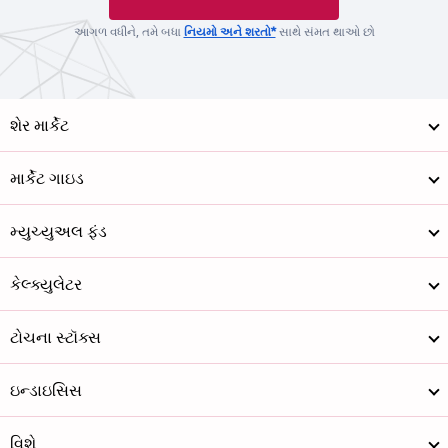
આગળ વધીને, તમે બધા
નિયમો અને શરતો*
સાથે સંમત થાઓ છો
શેર માર્કેટ
માર્કેટ ગાઇડ
મ્યુચ્યુઅલ ફંડ
કેલ્ક્યુલેટર
ટોચના સ્ટૉક્સ
ઇન્ડાઇસિસ
વિશે