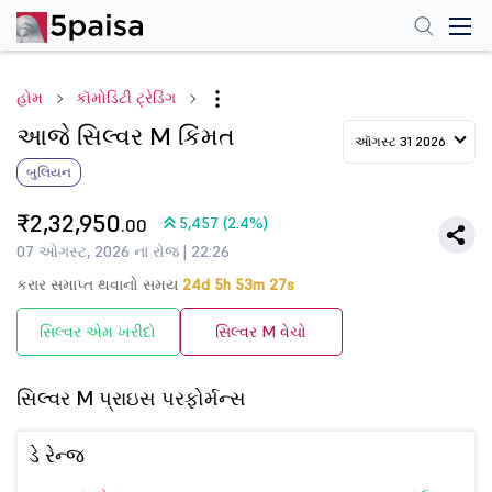
હોમ
કૉમોડિટી ટ્રેડિંગ
આજે સિલ્વર M કિંમત
ઑગસ્ટ 31 2026
બુલિયન
₹2,32,950
5,457 (2.4%)
.00
07 ઓગસ્ટ, 2026 ના રોજ | 22:26
કરાર સમાપ્ત થવાનો સમય
24d 5h 53m 27s
સિલ્વર એમ ખરીદો
સિલ્વર M વેચો
સિલ્વર M પ્રાઇસ પરફોર્મન્સ
ડે રેન્જ