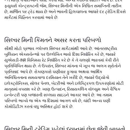
- તે માત્ર વેપારીઓને પસંદ કરવા માટે અન્ય કરારની સાઇઝ આપે છે. દરેક
ફ્યુચર્સ કોન્ટ્રાક્ટની જેમ, સિલ્વર મિનીની એક નિશ્ચિત સમાપ્તિની તારીખ
છે, માર્જિન પર ટ્રેડ થાય છે અને ભાવની હિલચાલના આધારે દર ટ્રેડિંગ દિવસે
માર્કેટમાં ચિહ્નિત કરવામાં આવે છે.
સિલ્વર મિની કિંમતને અસર કરતા પરિબળો
સૌથી મોટો પ્રભાવ ગ્લોબલ સિલ્વર માર્કેટમાંથી આવે છે. આંતરરાષ્ટ્રીય
બુલિયન એક્સચેન્જો પર ઉલ્લેખિત ભાવો દિશા નિર્ધારિત કરે છે, જ્યારે
યુએસડી-INR વિનિમય રેટ નિર્ધારિત કરે છે કે તે ચલણો ભારતમાં કેવી રીતે
પ્રતિબિંબિત થાય છે. તે ઉપરાંત, સિલ્વર માંગના બે ખૂબ જ અલગ સ્રોતોને
પ્રતિસાદ આપે છે. રોકાણકારો ઘણીવાર ફુગાવા અથવા આર્થિક
અનિશ્ચિતતાના સમયગાળા દરમિયાન તેને ખરીદે છે, જ્યારે ઉદ્યોગો
ઇલેક્ટ્રોનિક્સ, સોલર પેનલ, બેટરીઓ અને ઇલેક્ટ્રિકલ ઉપકરણોમાં મોટી
માત્રામાં વપરાશ કરે છે. ખાણ ઉત્પાદન, રિસાયકલિંગ વૉલ્યુમ અને વૈશ્વિક
ઇન્વેન્ટરી પણ બજારની સપ્લાય સાઇડને આકાર આપે છે. આ તમામ
પરિબળો ભાગ્યે જ એક જ દિશામાં આગળ વધે છે, ચાંદી અન્ય ઘણી
કોમોડિટીઝ કરતાં વધુ અસ્થિર હોઈ શકે છે.
સિલ્વર મિની ટ્રેડિંગ પહેલાં ધ્યાનમાં લેવા જેવી બાબતો