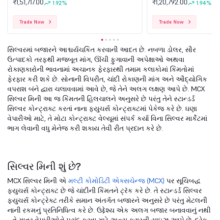
₹1,51,717.00
₹1,20,792.00
1.92%
1.94%
Trade Now
Trade Now
સિલ્વરમાં બજારને આશ્ચર્યચકિત કરવાની આદત છે. નબળા ડોલર, સૌર
ઉત્પાદકો તરફથી મજબૂત માંગ, ઊંચી ફુગાવાની અપેક્ષાઓ અથવા
રોકાણકારોની ભાવનામાં અચાનક ફેરફારથી તમામ કલાકોમાં કિંમતોમાં
ફેરફાર કરી શકે છે. સોનાની વિપરીત, ચાંદી રોકાણની માંગ અને ઔદ્યોગિક
વપરાશ બંને દ્વારા ચલાવવામાં આવે છે, જે તેને અલગ લક્ષણ આપે છે. MCX
સિલ્વર મિની આ જ કિંમતની હિલચાલને અનુસરે છે પરંતુ તેને સ્ટાન્ડર્ડ
સિલ્વર કોન્ટ્રાક્ટ કરતાં નાના ફ્યુચર્સ કોન્ટ્રાક્ટમાં પેકેજ કરે છે. ઘણા
વેપારીઓ માટે, તે મોટા કોન્ટ્રાક્ટ વેલ્યૂમાં સંપર્ક કર્યા વિના સિલ્વર માર્કેટમાં
ભાગ લેવાની વધુ મેનેજ કરી શકાય તેવી રીત પ્રદાન કરે છે.
સિલ્વર મિની શું છે?
MCX સિલ્વર મિની એ
મલ્ટી કોમોડિટી એક્સચેન્જ (MCX)
પર સૂચિબદ્ધ
ફ્યુચર્સ કોન્ટ્રાક્ટ છે જે ચાંદીની કિંમતને ટ્રૅક કરે છે. તે સ્ટાન્ડર્ડ સિલ્વર
ફ્યુચર્સ કોન્ટ્રેક્ટ તરીકે સમાન અંતર્ગત બજારને અનુસરે છે પરંતુ મેટલની
નાની રકમનું પ્રતિનિધિત્વ કરે છે. ઉદ્દેશ્ય એક અલગ બજાર બનાવવાનું નથી