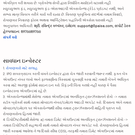
એકત્રિત કરી શકાય છે. બ્રોકરેજ સેબી દ્વારા નિર્ધારિત મર્યાદાને વટાવશે નહીં.
મ્યુચ્યુઅલ ફંડ, મ્યુચ્યુઅલ ફંડ-એસઆઇપી એક્સચેન્જ ટ્રેડેડ પ્રૉડક્ટ નથી, અને
સભ્ય માત્ર વિતરક તરીકે કાર્ય કરી રહ્યા છે. વિતરણ પ્રવૃત્તિના સંદર્ભમાં તમામ વિવાદો,
રોકાણકાર નિવારણ ફોરમ અથવા આર્બિટ્રેશન પદ્ધતિની ઍક્સેસ ધરાવશે નહીં.
અનુપાલન અધિકારી:
શ્રી. રવિન્દ્ર કલ્વંકર, ઇમેઇલ: support@5paisa.com, સપોર્ટ ડેસ્ક
હેલ્પલાઇન: 8976689766
સંપર્ક કરો
સાવધાન ઇન્વેસ્ટર
1.
રોકાણકારો માટે સલાહ
2. IPO સબસ્ક્રાઇબ કરતી વખતે ઇન્વેસ્ટર દ્વારા ચેક જારી કરવાની જરૂર નથી. ફક્ત બેંક
એકાઉન્ટ નંબર લખો અને ફાળવણીના કિસ્સામાં ચુકવણી કરવા માટે તમારી બેંકને અધિકૃત
કરવા માટે અરજી ફોર્મમાં સાઇન ઇન કરો. રિફંડની ચિંતા કરશો નહીં કારણ કે પૈસા
ઇન્વેસ્ટરના એકાઉન્ટમાં રહે છે.
3. એક્સચેન્જમાંથી મેસેજ: તમારા એકાઉન્ટમાં અનધિકૃત ટ્રાન્ઝૅક્શનને રોકો -> તમારા
સ્ટૉક બ્રોકર્સ સાથે તમારા મોબાઇલ નંબર/ઇમેઇલ આઇડી અપડેટ કરો. દિવસના અંતે તમારા
મોબાઇલ/ઇમેઇલ પર એક્સચેન્જથી સીધા તમારા ટ્રાન્ઝૅક્શનની માહિતી પ્રાપ્ત કરો.
રોકાણકારોના હિતમાં જારી.
4. ડિપોઝિટરીમાંથી મેસેજ: a) તમારા ડિમેટ એકાઉન્ટમાં અનધિકૃત ટ્રાન્ઝૅક્શનને રોકો ->
તમારા ડિપોઝિટરી સહભાગી સાથે તમારો મોબાઇલ નંબર અપડેટ કરો. રોકાણકારોના હિતમાં
જારી કરવામાં આવેલા તે જ દિવસે સીધા CDSL તરફથી તમારા ડિમેટ એકાઉન્ટમાં તમામ