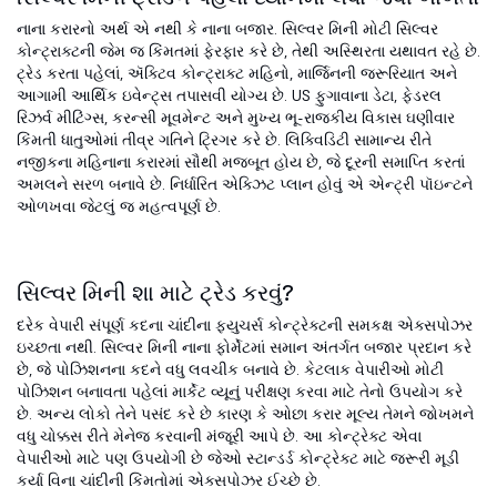
નાના કરારનો અર્થ એ નથી કે નાના બજાર. સિલ્વર મિની મોટી સિલ્વર
કોન્ટ્રાક્ટની જેમ જ કિંમતમાં ફેરફાર કરે છે, તેથી અસ્થિરતા યથાવત રહે છે.
ટ્રેડ કરતા પહેલાં, ઍક્ટિવ કોન્ટ્રાક્ટ મહિનો, માર્જિનની જરૂરિયાત અને
આગામી આર્થિક ઇવેન્ટ્સ તપાસવી યોગ્ય છે. US ફુગાવાના ડેટા, ફેડરલ
રિઝર્વ મીટિંગ્સ, કરન્સી મૂવમેન્ટ અને મુખ્ય ભૂ-રાજકીય વિકાસ ઘણીવાર
કિંમતી ધાતુઓમાં તીવ્ર ગતિને ટ્રિગર કરે છે. લિક્વિડિટી સામાન્ય રીતે
નજીકના મહિનાના કરારમાં સૌથી મજબૂત હોય છે, જે દૂરની સમાપ્તિ કરતાં
અમલને સરળ બનાવે છે. નિર્ધારિત એક્ઝિટ પ્લાન હોવું એ એન્ટ્રી પૉઇન્ટને
ઓળખવા જેટલું જ મહત્વપૂર્ણ છે.
સિલ્વર મિની શા માટે ટ્રેડ કરવું?
દરેક વેપારી સંપૂર્ણ કદના ચાંદીના ફ્યુચર્સ કોન્ટ્રેક્ટની સમકક્ષ એક્સપોઝર
ઇચ્છતા નથી. સિલ્વર મિની નાના ફોર્મેટમાં સમાન અંતર્ગત બજાર પ્રદાન કરે
છે, જે પોઝિશનના કદને વધુ લવચીક બનાવે છે. કેટલાક વેપારીઓ મોટી
પોઝિશન બનાવતા પહેલાં માર્કેટ વ્યૂનું પરીક્ષણ કરવા માટે તેનો ઉપયોગ કરે
છે. અન્ય લોકો તેને પસંદ કરે છે કારણ કે ઓછા કરાર મૂલ્ય તેમને જોખમને
વધુ ચોક્કસ રીતે મેનેજ કરવાની મંજૂરી આપે છે. આ કોન્ટ્રેક્ટ એવા
વેપારીઓ માટે પણ ઉપયોગી છે જેઓ સ્ટાન્ડર્ડ કોન્ટ્રેક્ટ માટે જરૂરી મૂડી
કર્યા વિના ચાંદીની કિંમતોમાં એક્સપોઝર ઈચ્છે છે.