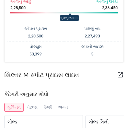
આજનું ઓછું
આજનું ઉચ્ચ
2,28,500
2,36,450
2,32,950.00
ઓપન પ્રાઇસ
પાછલું બંધ
2,28,500
2,27,493
વૉલ્યુમ
લૉટની સાઇઝ
53,399
5
સિલ્વર M સ્પૉટ પ્રાઇસ લાઇવ
કેટેગરી અનુસાર શોધો
બુલિયન
મેટલ્સ
ઉર્જા
અન્ય
ગોલ્ડ
ગોલ્ડ ગિની