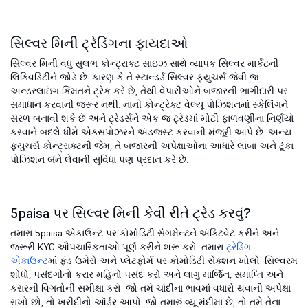
સિલ્વર મિની ટ્રેડિંગના ફાયદાઓ
સિલ્વર મિની વધુ સુલભ કોન્ટ્રાક્ટ સાઇઝ સાથે વ્યાપક સિલ્વર માર્કેટની
લિક્વિડિટીને જોડે છે. કારણ કે તે સ્ટાન્ડર્ડ સિલ્વર ફ્યુચર્સ જેવી જ
અન્ડરલાઇંગ કિંમતને ટ્રેક કરે છે, તેથી વેપારીઓને બજારની ભાગીદારી પર
સમાધાન કરવાની જરૂર નથી. નાની કોન્ટ્રેક્ટ વેલ્યૂ પોઝિશનમાં સ્કેલિંગને
સરળ બનાવી શકે છે અને ટ્રેડર્સને એક જ ટ્રેડમાં મોટી ફાળવણીના નિર્ણયો
કરવાને બદલે ધીમે એક્સપોઝરને ઍડજસ્ટ કરવાની મંજૂરી આપે છે. અન્ય
ફ્યુચર્સ કોન્ટ્રાક્ટની જેમ, તે બજારની અપેક્ષાઓના આધારે લાંબા અને ટૂંકા
પોઝિશન બંને લેવાની સુવિધા પણ પ્રદાન કરે છે.
5paisa પર સિલ્વર મિની કેવી રીતે ટ્રેડ કરવું?
તમારા 5paisa એકાઉન્ટ પર કોમોડિટી સેગમેન્ટને ઍક્ટિવેટ કરીને અને
જરૂરી KYC ઔપચારિકતાઓ પૂર્ણ કરીને શરૂ કરો. તમારા
ટ્રેડિંગ
એકાઉન્ટ
માં ફંડ ઉમેરો અને પ્લેટફોર્મ પર કોમોડિટી સેક્શન ખોલો. સિલ્વરમ
શોધો, પસંદગીનો કરાર મહિનો પસંદ કરો અને લાગુ માર્જિન, સમાપ્તિ અને
કરારની વિગતોની સમીક્ષા કરો. જો તમે ચાંદીના ભાવમાં વધારો થવાની અપેક્ષા
રાખો છો, તો ખરીદીનો ઑર્ડર આપો. જો તમારું વ્યૂ મંદીમાં છે, તો તમે તેના