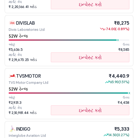
માર્કેટ કેપ
ઇન્વેસ્ટ કરો
₹ 2,20,166.41 કરોડ
DIVISLAB
₹8,275
-74.00
(-0.89%)
Divis Laboratories Ltd
52W રેન્જ
ઓછું
ઉચ્ચ
₹5,636.5
₹8,585
માર્કેટ કેપ
ઇન્વેસ્ટ કરો
₹ 2,19,675.25 કરોડ
TVSMOTOR
₹4,440.9
65.90
(1.51%)
TVS Motor Company Ltd
52W રેન્જ
ઓછું
ઉચ્ચ
₹2,931.3
₹4,458
માર્કેટ કેપ
ઇન્વેસ્ટ કરો
₹ 2,10,981.44 કરોડ
INDIGO
₹5,333
14.50
(0.27%)
Interglobe Aviation Ltd