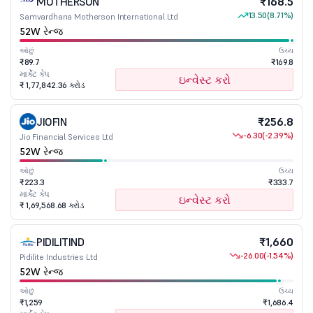
MOTHERSON
₹168.5
13.50
(8.71%)
Samvardhana Motherson International Ltd
52W રેન્જ
ઓછું
ઉચ્ચ
₹89.7
₹169.8
માર્કેટ કેપ
ઇન્વેસ્ટ કરો
₹ 1,77,842.36 કરોડ
JIOFIN
₹256.8
-6.30
(-2.39%)
Jio Financial Services Ltd
52W રેન્જ
ઓછું
ઉચ્ચ
₹223.3
₹333.7
માર્કેટ કેપ
ઇન્વેસ્ટ કરો
₹ 1,69,568.68 કરોડ
PIDILITIND
₹1,660
-26.00
(-1.54%)
Pidilite Industries Ltd
52W રેન્જ
ઓછું
ઉચ્ચ
₹1,259
₹1,686.4