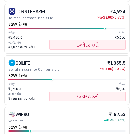
TORNTPHARM
₹4,924
-32.00
(-0.65%)
Torrent Pharmaceuticals Ltd
52W રેન્જ
ઓછું
ઉચ્ચ
₹3,480.6
₹5,250
માર્કેટ કેપ
ઇન્વેસ્ટ કરો
₹ 1,87,293.13 કરોડ
SBILIFE
₹1,855.5
-6.00
(-0.32%)
SBI Life Insurance Company Ltd
52W રેન્જ
ઓછું
ઉચ્ચ
₹1,700.4
₹2,132
માર્કેટ કેપ
ઇન્વેસ્ટ કરો
₹ 1,86,155.09 કરોડ
WIPRO
₹187.53
1.41
(0.76%)
Wipro Ltd
52W રેન્જ