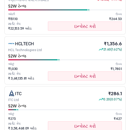
52W રેન્જ
ઓછી
ઉચ્ચ
₹151.10
₹264.53
માર્કેટ કેપ
ઇન્વેસ્ટ કરો
₹22,153.59 કરોડ
HCLTECH
₹1,356.6
21.60
(1.62%)
HCL Technologies Ltd
52W રેન્જ
ઓછું
ઉચ્ચ
₹1,030
₹1,780.1
માર્કેટ કેપ
ઇન્વેસ્ટ કરો
₹ 3,68,135.81 કરોડ
ITC
₹286.1
0.20
(0.07%)
ITC Ltd
52W રેન્જ
ઓછું
ઉચ્ચ
₹275
₹427
માર્કેટ કેપ
ઇન્વેસ્ટ કરો
₹ 3,58,468.09 કરોડ