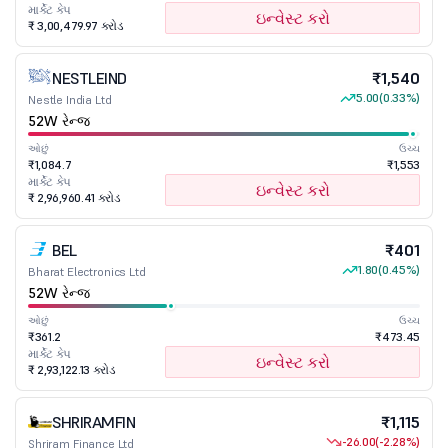
માર્કેટ કેપ
ઇન્વેસ્ટ કરો
₹ 3,00,479.97 કરોડ
NESTLEIND
₹1,540
5.00
(0.33%)
Nestle India Ltd
52W રેન્જ
ઓછું
ઉચ્ચ
₹1,084.7
₹1,553
માર્કેટ કેપ
ઇન્વેસ્ટ કરો
₹ 2,96,960.41 કરોડ
BEL
₹401
1.80
(0.45%)
Bharat Electronics Ltd
52W રેન્જ
ઓછું
ઉચ્ચ
₹361.2
₹473.45
માર્કેટ કેપ
ઇન્વેસ્ટ કરો
₹ 2,93,122.13 કરોડ
SHRIRAMFIN
₹1,115
-26.00
(-2.28%)
Shriram Finance Ltd