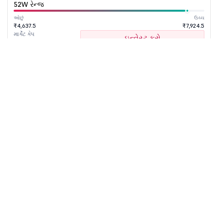
52W રેન્જ
ઓછું
ઉચ્ચ
₹4,637.5
₹7,924.5
માર્કેટ કેપ
ઇન્વેસ્ટ કરો
₹ 1,61,050.37 કરોડ
TECHM
₹1,635
2.80
(0.17%)
Tech Mahindra Ltd
52W રેન્જ
ઓછું
ઉચ્ચ
₹1,304.1
₹1,854
માર્કેટ કેપ
ઇન્વેસ્ટ કરો
₹ 1,60,243.87 કરોડ
BSE
Nifty
F&O
Indian
Global
Sectoral
Sensex
50
List
Indices
Indices
Indices
Discover all NSE & BSE listed stocks in one place. Filter, sort,
and compare companies by price, market cap, sector, P/E