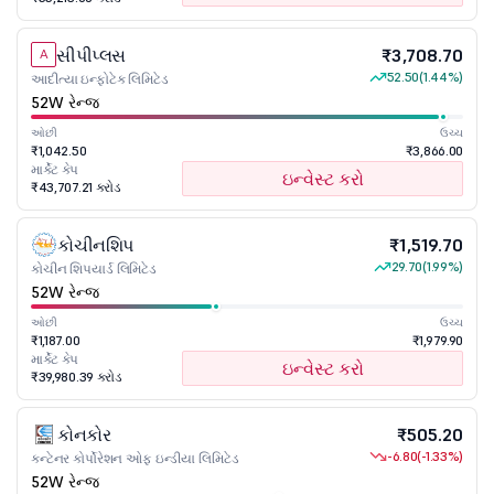
સીપીપ્લસ
₹3,708.70
A
52.50
(1.44%)
આદીત્યા ઇન્ફોટેક લિમિટેડ
52W રેન્જ
ઓછી
ઉચ્ચ
₹1,042.50
₹3,866.00
માર્કેટ કેપ
ઇન્વેસ્ટ કરો
₹43,707.21 કરોડ
કોચીનશિપ
₹1,519.70
29.70
(1.99%)
કોચીન શિપયાર્ડ લિમિટેડ
52W રેન્જ
ઓછી
ઉચ્ચ
₹1,187.00
₹1,979.90
માર્કેટ કેપ
ઇન્વેસ્ટ કરો
₹39,980.39 કરોડ
કોનકોર
₹505.20
-6.80
(-1.33%)
કન્ટેનર કોર્પોરેશન ઓફ ઇન્ડીયા લિમિટેડ
52W રેન્જ