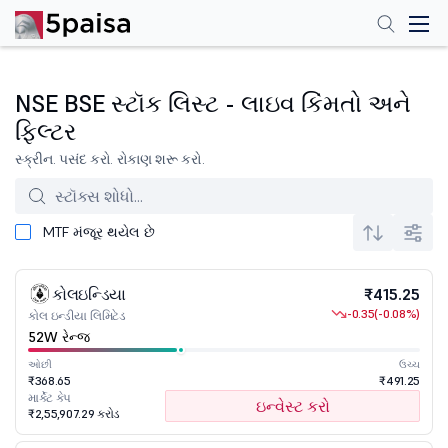
NSE BSE સ્ટૉક લિસ્ટ - લાઇવ કિંમતો અને
ફિલ્ટર
સ્ક્રીન. પસંદ કરો. રોકાણ શરૂ કરો.
MTF મંજૂર થયેલ છે
કોલઇન્ડિયા
₹415.25
-0.35
(-0.08%)
કોલ ઇન્ડીયા લિમિટેડ
52W રેન્જ
ઓછી
ઉચ્ચ
₹368.65
₹491.25
માર્કેટ કેપ
ઇન્વેસ્ટ કરો
₹2,55,907.29 કરોડ