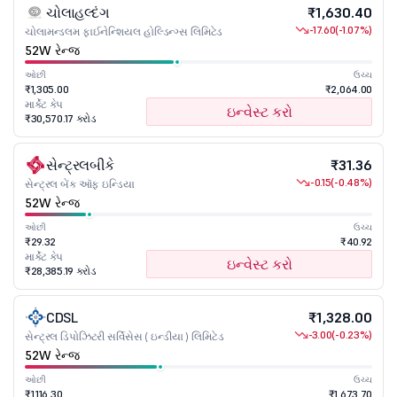
ચોલાહલ્દંગ
₹1,630.40
-17.60
(-1.07%)
ચોલામન્ડલમ ફાઈનેન્શિયલ હોલ્ડિન્ગ્સ લિમિટેડ
52W રેન્જ
ઓછી
ઉચ્ચ
₹1,305.00
₹2,064.00
માર્કેટ કેપ
ઇન્વેસ્ટ કરો
₹30,570.17 કરોડ
સેન્ટ્રલબીકે
₹31.36
-0.15
(-0.48%)
સેન્ટ્રલ બેંક ઑફ ઇન્ડિયા
52W રેન્જ
ઓછી
ઉચ્ચ
₹29.32
₹40.92
માર્કેટ કેપ
ઇન્વેસ્ટ કરો
₹28,385.19 કરોડ
CDSL
₹1,328.00
-3.00
(-0.23%)
સેન્ટ્રલ ડિપોઝિટરી સર્વિસેસ ( ઇન્ડીયા ) લિમિટેડ
52W રેન્જ
ઓછી
ઉચ્ચ
₹1,116.30
₹1,673.70