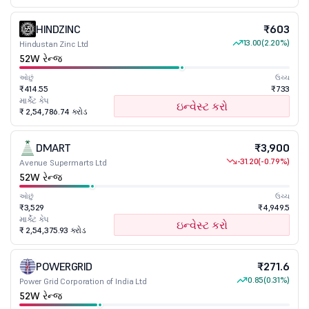
HINDZINC
₹603
13.00
(2.20%)
Hindustan Zinc Ltd
52W રેન્જ
ઓછું
ઉચ્ચ
₹414.55
₹733
માર્કેટ કેપ
ઇન્વેસ્ટ કરો
₹ 2,54,786.74 કરોડ
DMART
₹3,900
-31.20
(-0.79%)
Avenue Supermarts Ltd
52W રેન્જ
ઓછું
ઉચ્ચ
₹3,529
₹4,949.5
માર્કેટ કેપ
ઇન્વેસ્ટ કરો
₹ 2,54,375.93 કરોડ
POWERGRID
₹271.6
0.85
(0.31%)
Power Grid Corporation of India Ltd
52W રેન્જ