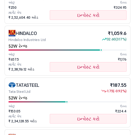
ઓછું
ઉચ્ચ
₹250
₹324.95
માર્કેટ કેપ
ઇન્વેસ્ટ કરો
₹ 2,52,604.40 કરોડ
HINDALCO
₹1,059.6
32.60
(3.17%)
Hindalco Industries Ltd
52W રેન્જ
ઓછું
ઉચ્ચ
₹657.5
₹1,176
માર્કેટ કેપ
ઇન્વેસ્ટ કરો
₹ 2,38,116.12 કરોડ
TATASTEEL
₹187.55
-1.75
(-0.92%)
Tata Steel Ltd
52W રેન્જ
ઓછું
ઉચ્ચ
₹153.05
₹224.4
માર્કેટ કેપ
ઇન્વેસ્ટ કરો
₹ 2,34,128.55 કરોડ