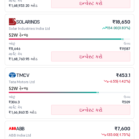
માર્કેટ કેપ
ઇન્વેસ્ટ કરો
₹ 1,68,953.20 કરોડ
SOLARINDS
₹18,650
154.00
(0.83%)
Solar Industries India Ltd
52W રેન્જ
ઓછું
ઉચ્ચ
₹11,646
₹19,187
માર્કેટ કેપ
ઇન્વેસ્ટ કરો
₹ 1,68,763.95 કરોડ
TMCV
₹453.1
-6.55
(-1.42%)
Tata Motors Ltd
52W રેન્જ
ઓછું
ઉચ્ચ
₹306.3
₹509
માર્કેટ કેપ
ઇન્વેસ્ટ કરો
₹ 1,66,863.15 કરોડ
ABB
₹7,600
-135.00
(-1.75%)
ABB India Ltd