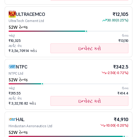
ULTRACEMCO
₹12,105
30.00
(0.25%)
UltraTech Cement Ltd
52W રેન્જ
ઓછું
ઉચ્ચ
₹10,325
₹13,110
માર્કેટ કેપ
ઇન્વેસ્ટ કરો
₹ 3,56,709.14 કરોડ
NTPC
₹342.5
-2.50
(-0.72%)
NTPC Ltd
52W રેન્જ
ઓછું
ઉચ્ચ
₹315.55
₹414.4
માર્કેટ કેપ
ઇન્વેસ્ટ કરો
₹ 3,32,110.82 કરોડ
HAL
₹4,910
-10.00
(-0.20%)
Hindustan Aeronautics Ltd
52W રેન્જ