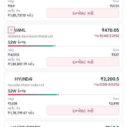
ઓછું
ઉચ્ચ
₹169
₹273.1
માર્કેટ કેપ
ઇન્વેસ્ટ કરો
₹ 1,85,737.13 કરોડ
VAML
₹470.05
V
-10.60
(-2.21%)
Vedanta Aluminium Metal Ltd
52W રેન્જ
ઓછું
ઉચ્ચ
₹423.15
₹537
માર્કેટ કેપ
ઇન્વેસ્ટ કરો
₹ 1,83,807.79 કરોડ
HYUNDAI
₹2,200.5
H
-11.50
(-0.52%)
Hyundai Motor India Ltd
52W રેન્જ
ઓછું
ઉચ્ચ
₹1,658
₹2,890
માર્કેટ કેપ
ઇન્વેસ્ટ કરો
₹ 1,78,799.67 કરોડ