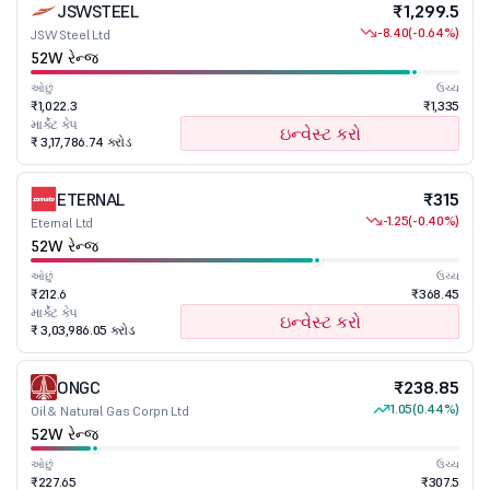
JSWSTEEL
₹1,299.5
-8.40
(-0.64%)
JSW Steel Ltd
52W રેન્જ
ઓછું
ઉચ્ચ
₹1,022.3
₹1,335
માર્કેટ કેપ
ઇન્વેસ્ટ કરો
₹ 3,17,786.74 કરોડ
ETERNAL
₹315
-1.25
(-0.40%)
Eternal Ltd
52W રેન્જ
ઓછું
ઉચ્ચ
₹212.6
₹368.45
માર્કેટ કેપ
ઇન્વેસ્ટ કરો
₹ 3,03,986.05 કરોડ
ONGC
₹238.85
1.05
(0.44%)
Oil & Natural Gas Corpn Ltd
52W રેન્જ
ઓછું
ઉચ્ચ
₹227.65
₹307.5