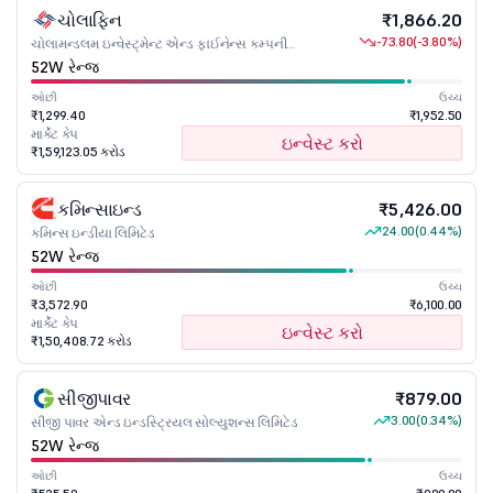
ચોલાફિન
₹1,866.20
-73.80
(-3.80%)
ચોલામન્ડલમ ઇન્વેસ્ટ્મેન્ટ એન્ડ ફાઈનેન્સ કમ્પની
લિમિટેડ
52W રેન્જ
ઓછી
ઉચ્ચ
₹1,299.40
₹1,952.50
માર્કેટ કેપ
ઇન્વેસ્ટ કરો
₹1,59,123.05 કરોડ
કમિન્સાઇન્ડ
₹5,426.00
24.00
(0.44%)
કમિન્સ ઇન્ડીયા લિમિટેડ
52W રેન્જ
ઓછી
ઉચ્ચ
₹3,572.90
₹6,100.00
માર્કેટ કેપ
ઇન્વેસ્ટ કરો
₹1,50,408.72 કરોડ
સીજીપાવર
₹879.00
3.00
(0.34%)
સીજી પાવર એન્ડ ઇન્ડસ્ટ્રિયલ સોલ્યુશન્સ લિમિટેડ
52W રેન્જ
ઓછી
ઉચ્ચ