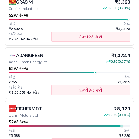
GRASIM
₹3,323
103.00
(3.20%)
Grasim Industries Ltd
52W રેન્જ
ઓછું
ઉચ્ચ
₹2,502.5
₹3,349.6
માર્કેટ કેપ
ઇન્વેસ્ટ કરો
₹ 2,26,142.04 કરોડ
ADANIGREEN
₹1,372.4
0.90
(0.07%)
Adani Green Energy Ltd
52W રેન્જ
ઓછું
ઉચ્ચ
₹765
₹1,631.5
માર્કેટ કેપ
ઇન્વેસ્ટ કરો
₹ 2,26,058.46 કરોડ
EICHERMOT
₹8,020
52.50
(0.66%)
Eicher Motors Ltd
52W રેન્જ
ઓછું
ઉચ્ચ
₹5,588
₹8,230