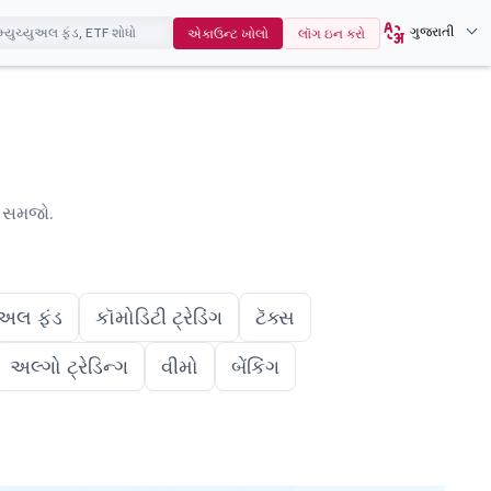
ગુજરાતી
એકાઉન્ટ ખોલો
લૉગ ઇન કરો
ે સમજો.
યુઅલ ફંડ
કૉમોડિટી ટ્રેડિંગ
ટૅક્સ
અલ્ગો ટ્રેડિન્ગ
વીમો
બેંકિંગ