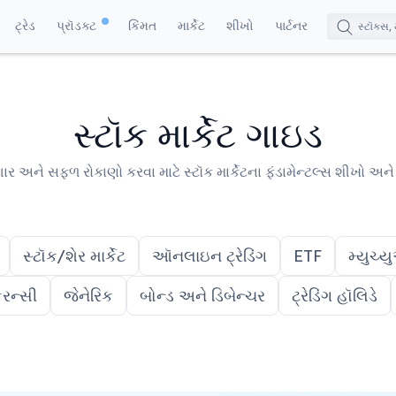
ટ્રેડ
પ્રૉડક્ટ
કિંમત
માર્કેટ
શીખો
પાર્ટનર
સ્ટૉક માર્કેટ ગાઇડ
ાર અને સફળ રોકાણો કરવા માટે સ્ટૉક માર્કેટના ફંડામેન્ટલ્સ શીખો અન
સ્ટૉક/શેર માર્કેટ
ઑનલાઇન ટ્રેડિંગ
ETF
મ્યુચ્
રન્સી
જેનેરિક
બોન્ડ અને ડિબેન્ચર
ટ્રેડિંગ હૉલિડે