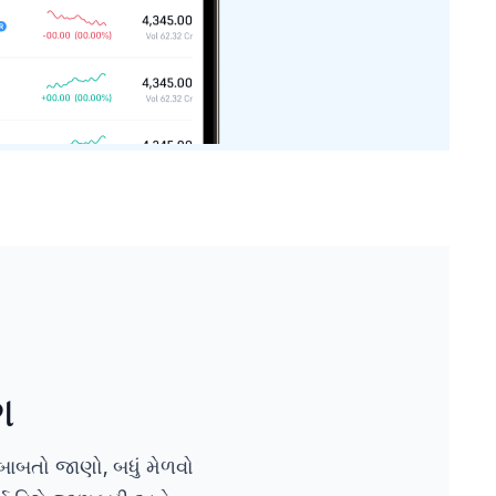
ગ
ાબતો જાણો, બધું મેળવો