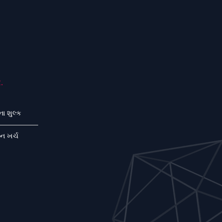
.
ા શુલ્ક
શન ખર્ચ