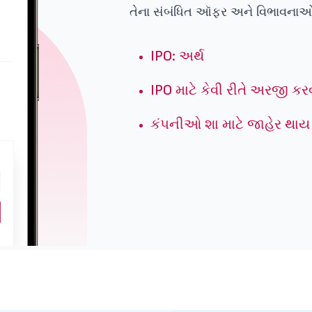
તેના સંબંધિત ઑફર અને વિભાવનાઓ
IPO: અર્થ
IPO માટે કેવી રીતે અરજી કર
કંપનીઓ શા માટે જાહેર થાય