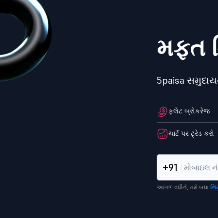
મફત ડ
5paisa સમુદા
ફ્લેટ બ્રોકરેજ
ચાર્ટ પર ટ્રેડ કરો
+91
આગળ વધીને, તમે બધા
નિ