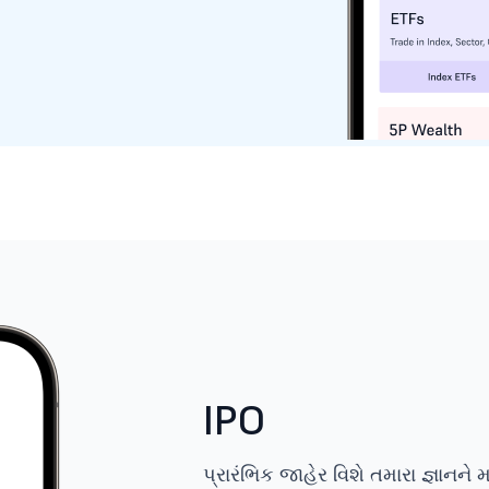
IPO
પ્રારંભિક જાહેર વિશે તમારા જ્ઞાનન