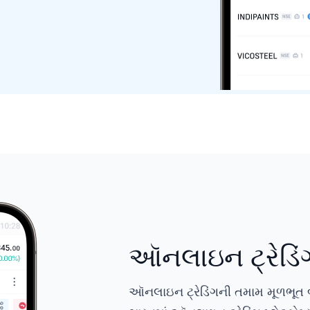
ઑનલાઇન ટ્રેડિં
ઑનલાઇન ટ્રેડિંગની તમામ મૂળભૂત બ