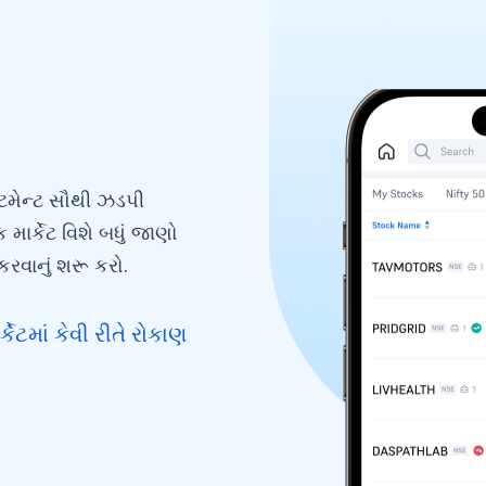
સ્ટમેન્ટ સૌથી ઝડપી
 માર્કેટ વિશે બધું જાણો
કરવાનું શરૂ કરો.
ેટમાં કેવી રીતે રોકાણ