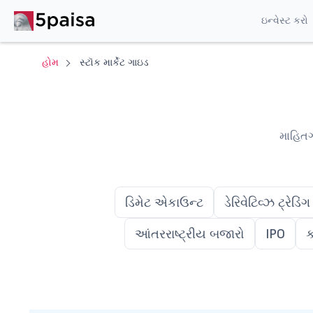
ઇન્વેસ્ટ કરો
હોમ
સ્ટૉક માર્કેટ ગાઇડ
માહિતગ
ડિમેટ એકાઉન્ટ
ડેરિવેટિવ્ઝ ટ્રેડિંગ
આંતરરાષ્ટ્રીય બજારો
IPO
ક