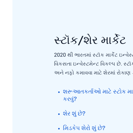
સ્ટૉક/શેર માર્કેટ
2020 થી ભારતમાં સ્ટૉક માર્કેટ ઇન્વે
વિકસતા ઇન્વેસ્ટમેન્ટ વિકલ્પ છે. સ્ટૉક
અને નફો કમાવવા માટે શેરમાં રોકાણ 
શરૂઆતકર્તાઓ માટે સ્ટોક માર્ક
કરવું?
શેર શું છે?
મિડકેપ શેરો શું છે?