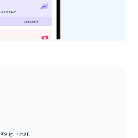
ે મજબૂત બનાવો