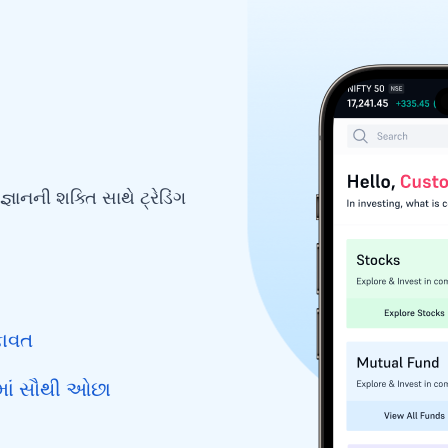
ઞાનની શક્તિ સાથે ટ્રેડિંગ
ફાવત
માં સૌથી ઓછા