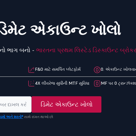
િમેટ એકાઉન્ટ ખોલો
યનો ભાગ બનો -
ભારતના પ્રથમ લિસ્ટેડ ડિસ્કાઉન્ટ બ્રોકર
F&O માટે સમર્પિત પ્લેટફોર્મ
0. એકાઉન્ટ ખોલવાન
4X લીવરેજ સુધીની MTF સુવિધા
MF પર 0 ટ્રાન્ઝૅક્
ડિમેટ એકાઉન્ટ ખોલો
યમો અને શરતો*
સાથે સંમત થાઓ છો