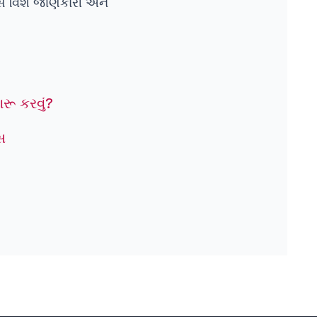
મ્સ વિશે જાણકારી અને
રૂ કરવું?
સ