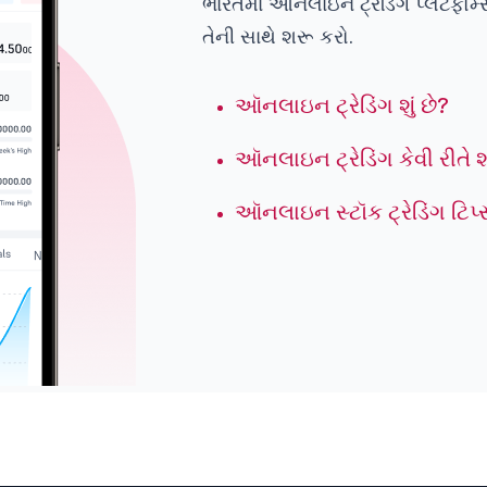
ભારતમાં ઑનલાઇન ટ્રેડિંગ પ્લેટફોર્
તેની સાથે શરૂ કરો.
ઑનલાઇન ટ્રેડિંગ શું છે?
ઑનલાઇન ટ્રેડિંગ કેવી રીતે શ
ઑનલાઇન સ્ટૉક ટ્રેડિંગ ટિપ્