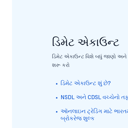
ડિમેટ એકાઉન્ટ
ડિમેટ એકાઉન્ટ વિશે બધું જાણો અને જ્
શરૂ કરો
ડિમેટ એકાઉન્ટ શું છે?
NSDL અને CDSL વચ્ચેનો ત
ઑનલાઇન ટ્રેડિંગ માટે ભારત
બ્રોકરેજ શુલ્ક