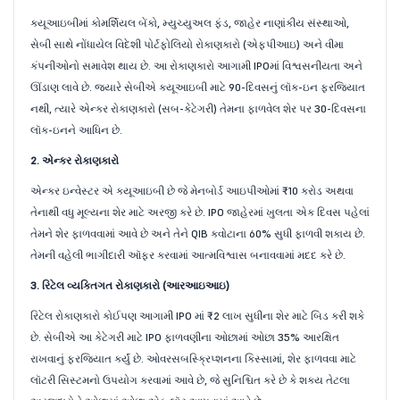
ક્યૂઆઇબીમાં કોમર્શિયલ બેંકો, મ્યુચ્યુઅલ ફંડ, જાહેર નાણાંકીય સંસ્થાઓ,
સેબી સાથે નોંધાયેલ વિદેશી પોર્ટફોલિયો રોકાણકારો (એફપીઆઇ) અને વીમા
કંપનીઓનો સમાવેશ થાય છે. આ રોકાણકારો આગામી IPOમાં વિશ્વસનીયતા અને
ઊંડાણ લાવે છે. જ્યારે સેબીએ ક્યૂઆઇબી માટે 90-દિવસનું લૉક-ઇન ફરજિયાત
નથી, ત્યારે એન્કર રોકાણકારો (સબ-કેટેગરી) તેમના ફાળવેલ શેર પર 30-દિવસના
લૉક-ઇનને આધિન છે.
2. એન્કર રોકાણકારો
એન્કર ઇન્વેસ્ટર એ ક્યૂઆઇબી છે જે મેનબોર્ડ આઇપીઓમાં ₹10 કરોડ અથવા
તેનાથી વધુ મૂલ્યના શેર માટે અરજી કરે છે. IPO જાહેરમાં ખુલતા એક દિવસ પહેલાં
તેમને શેર ફાળવવામાં આવે છે અને તેને QIB ક્વોટાના 60% સુધી ફાળવી શકાય છે.
તેમની વહેલી ભાગીદારી ઑફર કરવામાં આત્મવિશ્વાસ બનાવવામાં મદદ કરે છે.
3. રિટેલ વ્યક્તિગત રોકાણકારો (આરઆઇઆઇ)
રિટેલ રોકાણકારો કોઈપણ આગામી IPO માં ₹2 લાખ સુધીના શેર માટે બિડ કરી શકે
છે. સેબીએ આ કેટેગરી માટે IPO ફાળવણીના ઓછામાં ઓછા 35% આરક્ષિત
રાખવાનું ફરજિયાત કર્યું છે. ઓવરસબસ્ક્રિપ્શનના કિસ્સામાં, શેર ફાળવવા માટે
લૉટરી સિસ્ટમનો ઉપયોગ કરવામાં આવે છે, જે સુનિશ્ચિત કરે છે કે શક્ય તેટલા