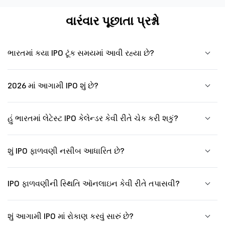
વારંવાર પૂછાતા પ્રશ્નો
ભારતમાં કયા IPO ટૂંક સમયમાં આવી રહ્યા છે?
2026 માં આગામી IPO શું છે?
હું ભારતમાં લેટેસ્ટ IPO કેલેન્ડર કેવી રીતે ચેક કરી શકું?
શું IPO ફાળવણી નસીબ આધારિત છે?
IPO ફાળવણીની સ્થિતિ ઑનલાઇન કેવી રીતે તપાસવી?
શું આગામી IPO માં રોકાણ કરવું સારું છે?