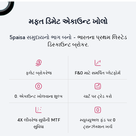
મફત ડિમેટ એકાઉન્ટ ખોલો
5paisa સમુદાયનો ભાગ બનો -
ભારતના પ્રથમ લિસ્ટેડ
ડિસ્કાઉન્ટ બ્રોકર.
ફ્લેટ બ્રોકરેજ
F&O માટે સમર્પિત પ્લેટફોર્મ
0. એકાઉન્ટ ખોલવાના શુલ્ક
ચાર્ટ પર ટ્રેડ કરો
4X લીવરેજ સુધીની MTF
મ્યુચ્યુઅલ ફંડ પર 0
સુવિધા
ટ્રાન્ઝૅક્શન ખર્ચ