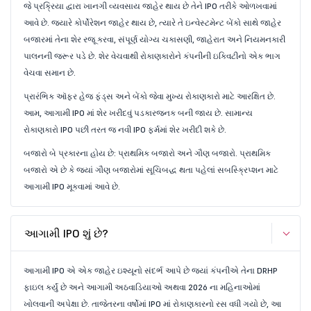
જે પ્રક્રિયા દ્વારા ખાનગી વ્યવસાય જાહેર થાય છે તેને IPO તરીકે ઓળખવામાં
આવે છે. જ્યારે કોર્પોરેશન જાહેર થાય છે, ત્યારે તે ઇન્વેસ્ટમેન્ટ બેંકો સાથે જાહેર
બજારમાં તેના શેર રજૂ કરવા, સંપૂર્ણ યોગ્ય ચકાસણી, જાહેરાત અને નિયમનકારી
પાલનની જરૂર પડે છે. શેર વેચવાથી રોકાણકારોને કંપનીની ઇક્વિટીનો એક ભાગ
વેચવા સમાન છે.
પ્રારંભિક ઑફર હેજ ફંડ્સ અને બેંકો જેવા મુખ્ય રોકાણકારો માટે આરક્ષિત છે.
આમ, આગામી IPO માં શેર ખરીદવું પડકારજનક બની જાય છે. સામાન્ય
રોકાણકારો IPO પછી તરત જ નવી IPO ફર્મમાં શેર ખરીદી શકે છે.
બજારો બે પ્રકારના હોય છે: પ્રાથમિક બજારો અને ગૌણ બજારો. પ્રાથમિક
બજારો એ છે કે જ્યાં ગૌણ બજારોમાં સૂચિબદ્ધ થતા પહેલાં સબસ્ક્રિપ્શન માટે
આગામી IPO મૂકવામાં આવે છે.
આગામી IPO શું છે?
આગામી IPO એ એક જાહેર ઇશ્યૂનો સંદર્ભ આપે છે જ્યાં કંપનીએ તેના DRHP
ફાઇલ કર્યું છે અને આગામી અઠવાડિયાઓ અથવા 2026 ના મહિનાઓમાં
ખોલવાની અપેક્ષા છે. તાજેતરના વર્ષોમાં IPO માં રોકાણકારનો રસ વધી ગયો છે, આ