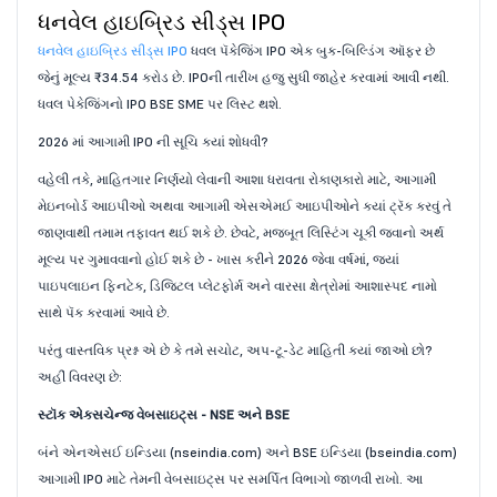
ધનવેલ હાઇબ્રિડ સીડ્સ IPO
ધનવેલ હાઇબ્રિડ સીડ્સ IPO
ધવલ પૅકેજિંગ IPO એક બુક-બિલ્ડિંગ ઑફર છે
જેનું મૂલ્ય ₹34.54 કરોડ છે. IPOની તારીખ હજુ સુધી જાહેર કરવામાં આવી નથી.
ધવલ પેકેજિંગનો IPO BSE SME પર લિસ્ટ થશે.
2026 માં આગામી IPO ની સૂચિ ક્યાં શોધવી?
વહેલી તકે, માહિતગાર નિર્ણયો લેવાની આશા ધરાવતા રોકાણકારો માટે, આગામી
મેઇનબોર્ડ આઇપીઓ અથવા આગામી એસએમઈ આઇપીઓને ક્યાં ટ્રૅક કરવું તે
જાણવાથી તમામ તફાવત થઈ શકે છે. છેવટે, મજબૂત લિસ્ટિંગ ચૂકી જવાનો અર્થ
મૂલ્ય પર ગુમાવવાનો હોઈ શકે છે - ખાસ કરીને 2026 જેવા વર્ષમાં, જ્યાં
પાઇપલાઇન ફિનટેક, ડિજિટલ પ્લેટફોર્મ અને વારસા ક્ષેત્રોમાં આશાસ્પદ નામો
સાથે પૅક કરવામાં આવે છે.
પરંતુ વાસ્તવિક પ્રશ્ન એ છે કે તમે સચોટ, અપ-ટૂ-ડેટ માહિતી ક્યાં જાઓ છો?
અહીં વિવરણ છે:
સ્ટૉક એક્સચેન્જ વેબસાઇટ્સ - NSE અને BSE
બંને એનએસઈ ઇન્ડિયા (nseindia.com) અને BSE ઇન્ડિયા (bseindia.com)
આગામી IPO માટે તેમની વેબસાઇટ્સ પર સમર્પિત વિભાગો જાળવી રાખો. આ