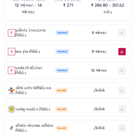
12 ઑગસ્ટ - 14
₹ 271
₹ 286.80 - 301.62
ઑગસ્ટ
કરોડ
ફાસિનેટ ટેક્સ્ટાઇલ્સ
F
11 ઓગસ્ટ
એસએમઈ
લિમિટેડ
S
શામ ફોમ લિમિટેડ
11 ઓગસ્ટ
એસએમઈ
પ્રમોદની મેડિકેયર
P
12 ઓગસ્ટ
એસએમઈ
લિમિટેડ
સીજે ડાર્કલ લોજિસ્ટિક્સ
ટીબીએ
મેઇનબોર્ડ
લિમિટેડ
પરમેશુ બાયોટેક લિમિટેડ
ટીબીએ
મેઇનબોર્ડ
સીએલ એચઆર સર્વિસેસ
ટીબીએ
મેઇનબોર્ડ
લિમિટેડ