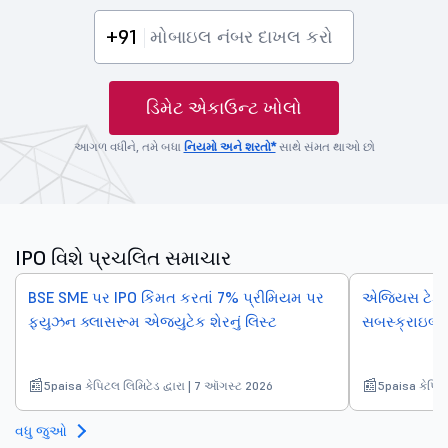
+91
ડિમેટ એકાઉન્ટ ખોલો
આગળ વધીને, તમે બધા
નિયમો અને શરતો*
સાથે સંમત થાઓ છો
IPO વિશે પ્રચલિત સમાચાર
BSE SME પર IPO કિંમત કરતાં 7% પ્રીમિયમ પર
એજિયસ ટેક્ન
ફ્યુઝન ક્લાસરૂમ એજ્યુટેક શેરનું લિસ્ટ
સબસ્ક્રાઇબ 
5paisa કેપિટલ લિમિટેડ દ્વારા | 7 ઑગસ્ટ 2026
5paisa કેપિટલ
વધુ જુઓ