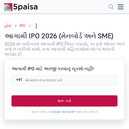
હોમ
IPO
આગામી IPO 2026 (મેનબોર્ડ અને SME)
2026 માં નવીનતમ આગામી IPO લિસ્ટ તપાસો, કન્ફર્મ ઓપન અને
ક્લોઝ તારીખો સાથે, વત્તા આગામી મહિનાઓમાં લૉન્ચ થવાની
અપેક્ષા છે.
આગામી IPO માટે અરજી કરવાનું ચૂકશો નહીં!
+91
શરૂ કરો
આગળ વધીને, તમે
નિયમો અને શરતો*
સાથે સંમત થાવ છો