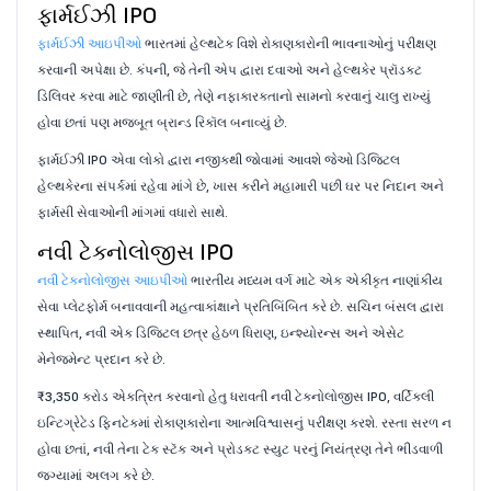
ફાર્મઈઝી IPO
ફાર્મઈઝી આઇપીઓ
ભારતમાં હેલ્થટેક વિશે રોકાણકારોની ભાવનાઓનું પરીક્ષણ
કરવાની અપેક્ષા છે. કંપની, જે તેની એપ દ્વારા દવાઓ અને હેલ્થકેર પ્રૉડક્ટ
ડિલિવર કરવા માટે જાણીતી છે, તેણે નફાકારકતાનો સામનો કરવાનું ચાલુ રાખ્યું
હોવા છતાં પણ મજબૂત બ્રાન્ડ રિકૉલ બનાવ્યું છે.
ફાર્મઈઝી IPO એવા લોકો દ્વારા નજીકથી જોવામાં આવશે જેઓ ડિજિટલ
હેલ્થકેરના સંપર્કમાં રહેવા માંગે છે, ખાસ કરીને મહામારી પછી ઘર પર નિદાન અને
ફાર્મસી સેવાઓની માંગમાં વધારો સાથે.
નવી ટેક્નોલોજીસ IPO
નવી ટેક્નોલોજીસ આઇપીઓ
ભારતીય મધ્યમ વર્ગ માટે એક એકીકૃત નાણાંકીય
સેવા પ્લેટફોર્મ બનાવવાની મહત્વાકાંક્ષાને પ્રતિબિંબિત કરે છે. સચિન બંસલ દ્વારા
સ્થાપિત, નવી એક ડિજિટલ છત્ર હેઠળ ધિરાણ, ઇન્શ્યોરન્સ અને એસેટ
મેનેજમેન્ટ પ્રદાન કરે છે.
₹3,350 કરોડ એકત્રિત કરવાનો હેતુ ધરાવતી નવી ટેક્નોલોજીસ IPO, વર્ટિકલી
ઇન્ટિગ્રેટેડ ફિનટેકમાં રોકાણકારોના આત્મવિશ્વાસનું પરીક્ષણ કરશે. રસ્તા સરળ ન
હોવા છતાં, નવી તેના ટેક સ્ટૅક અને પ્રોડક્ટ સ્યુટ પરનું નિયંત્રણ તેને ભીડવાળી
જગ્યામાં અલગ કરે છે.