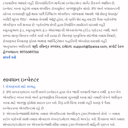
ટકાવારીના આધારે નહીં. સિક્યોરિટીઝ માર્કેટમાં ઇન્વેસ્ટમેન્ટ માર્કેટ રિસ્કને આધિન છે,
ઇન્વેસ્ટ કરતા પહેલાં તમામ સંબંધિત ડૉક્યૂમેન્ટ કાળજીપૂર્વક વાંચો. IPV અને ક્લાયન્ટની
યોગ્ય ચકાસણી પૂર્ણ થયા પછી ડિજિટલ એકાઉન્ટ ખોલવામાં આવશે. જો શેરનું વેચાણ/
ખરીદી મૂલ્ય ₹10/- અથવા તેનાથી ઓછું હોય, તો પ્રતિ શેર મહત્તમ 25 પૈસા બ્રોકરેજ
એકત્રિત કરી શકાય છે. બ્રોકરેજ સેબી દ્વારા નિર્ધારિત મર્યાદાને વટાવશે નહીં.
મ્યુચ્યુઅલ ફંડ, મ્યુચ્યુઅલ ફંડ-એસઆઇપી એક્સચેન્જ ટ્રેડેડ પ્રૉડક્ટ નથી, અને
સભ્ય માત્ર વિતરક તરીકે કાર્ય કરી રહ્યા છે. વિતરણ પ્રવૃત્તિના સંદર્ભમાં તમામ વિવાદો,
રોકાણકાર નિવારણ ફોરમ અથવા આર્બિટ્રેશન પદ્ધતિની ઍક્સેસ ધરાવશે નહીં.
અનુપાલન અધિકારી:
શ્રી. રવિન્દ્ર કલ્વંકર, ઇમેઇલ: support@5paisa.com, સપોર્ટ ડેસ્ક
હેલ્પલાઇન: 8976689766
સંપર્ક કરો
સાવધાન ઇન્વેસ્ટર
1.
રોકાણકારો માટે સલાહ
2. IPO સબસ્ક્રાઇબ કરતી વખતે ઇન્વેસ્ટર દ્વારા ચેક જારી કરવાની જરૂર નથી. ફક્ત બેંક
એકાઉન્ટ નંબર લખો અને ફાળવણીના કિસ્સામાં ચુકવણી કરવા માટે તમારી બેંકને અધિકૃત
કરવા માટે અરજી ફોર્મમાં સાઇન ઇન કરો. રિફંડની ચિંતા કરશો નહીં કારણ કે પૈસા
ઇન્વેસ્ટરના એકાઉન્ટમાં રહે છે.
3. એક્સચેન્જમાંથી મેસેજ: તમારા એકાઉન્ટમાં અનધિકૃત ટ્રાન્ઝૅક્શનને રોકો -> તમારા
સ્ટૉક બ્રોકર્સ સાથે તમારા મોબાઇલ નંબર/ઇમેઇલ આઇડી અપડેટ કરો. દિવસના અંતે તમારા
મોબાઇલ/ઇમેઇલ પર એક્સચેન્જથી સીધા તમારા ટ્રાન્ઝૅક્શનની માહિતી પ્રાપ્ત કરો.