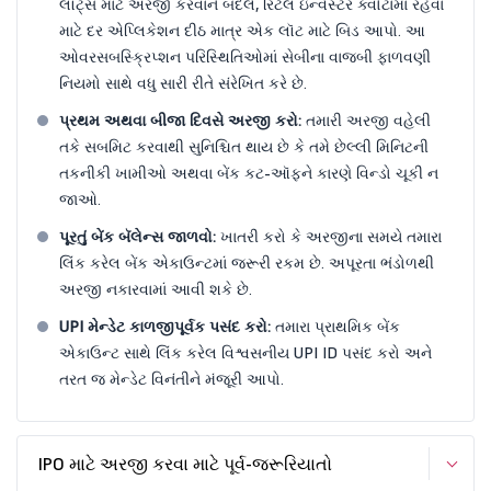
લૉટ્સ માટે અરજી કરવાને બદલે, રિટેલ ઇન્વેસ્ટર ક્વોટામાં રહેવા
માટે દર એપ્લિકેશન દીઠ માત્ર એક લૉટ માટે બિડ આપો. આ
ઓવરસબસ્ક્રિપ્શન પરિસ્થિતિઓમાં સેબીના વાજબી ફાળવણી
નિયમો સાથે વધુ સારી રીતે સંરેખિત કરે છે.
પ્રથમ અથવા બીજા દિવસે અરજી કરો:
તમારી અરજી વહેલી
તકે સબમિટ કરવાથી સુનિશ્ચિત થાય છે કે તમે છેલ્લી મિનિટની
તકનીકી ખામીઓ અથવા બેંક કટ-ઑફને કારણે વિન્ડો ચૂકી ન
જાઓ.
પૂરતું બેંક બૅલેન્સ જાળવો:
ખાતરી કરો કે અરજીના સમયે તમારા
લિંક કરેલ બેંક એકાઉન્ટમાં જરૂરી રકમ છે. અપૂરતા ભંડોળથી
અરજી નકારવામાં આવી શકે છે.
UPI મેન્ડેટ કાળજીપૂર્વક પસંદ કરો:
તમારા પ્રાથમિક બેંક
એકાઉન્ટ સાથે લિંક કરેલ વિશ્વસનીય UPI ID પસંદ કરો અને
તરત જ મેન્ડેટ વિનંતીને મંજૂરી આપો.
IPO માટે અરજી કરવા માટે પૂર્વ-જરૂરિયાતો