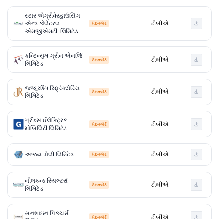
સ્ટાર એગ્રીવેરહાઉસિંગ
એન્ડ કોલેટરલ
ટીબીએ
મેઇનબોર્ડ
એમજીએમટી. લિમિટેડ
કન્ટિન્યુમ ગ્રીન એનર્જિ
ટીબીએ
મેઇનબોર્ડ
લિમિટેડ
જજૂ રશ્મિ રિફ્રેક્ટોરિસ
ટીબીએ
મેઇનબોર્ડ
લિમિટેડ
ગ્રીવ્સ ઈલેક્ટ્રિક
ટીબીએ
મેઇનબોર્ડ
મોબિલિટી લિમિટેડ
અજય પોલી લિમિટેડ
ટીબીએ
મેઇનબોર્ડ
નીલકન્ઠ રિયલ્ટર્સ
ટીબીએ
મેઇનબોર્ડ
લિમિટેડ
સનશાઇન પિક્ચર્સ
ટીબીએ
મેઇનબોર્ડ