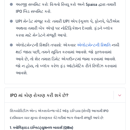
અરજી સબમિટ કરો: વિગતો રિવ્યૂ કરો અને 5paisa દ્વારા તમારી
IPO બિડ સબમિટ કરો.
UPI મેન્ડેટ મંજૂર કરો: તમારી UPI એપ (ગૂગલ પે, ફોનપે, પેટીએમ
અથવા તમારી બેંક એપ) પર નોટિફિકેશન દેખાશે. ફંડને બ્લૉક
કરવા માટે મેન્ડેટને મંજૂરી આપો.
એલોટમેન્ટની સ્થિતિ તપાસો: એકવાર
એલોટમેન્ટની સ્થિતિ
નક્કી
થઈ જાય પછી, તમને સૂચિત કરવામાં આવશે. જો ફાળવવામાં
આવે છે, તો શેર તમારા ડિમેટ એકાઉન્ટમાં જમા કરવામાં આવશે.
જો ન હોય, તો બ્લૉક કરેલ ફંડ ઑટોમેટિક રીતે રિલીઝ કરવામાં
આવશે.
IPO માં કોણ રોકાણ કરી શકે છે?
સિક્યોરિટીઝ એન્ડ એક્સચેન્જ બોર્ડ ઑફ ઇન્ડિયા (સેબી) આગામી IPO
દરમિયાન ચાર મુખ્ય રોકાણકાર કેટેગરીમાં ભાગ લેવાની મંજૂરી આપે છે:
1. ક્વોલિફાઇડ ઇન્સ્ટિટ્યુશનલ બાયર્સ (QIBs)