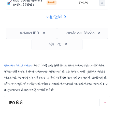
રાઇટ વાટર સોલ્યુશન્સ (
ટીબીએ
મેઇનબોર્ડ
ઇન્ડીયા ) લિમિટેડ
બધું જુઓ
વર્તમાન IPO
તાજેતરમાં લિસ્ટેડ
બંધ IPO
પ્રારંભિક જાહેર ઑફર
(આઇપીઓ) હજુ સુધી રોકાણકારના મજબૂત હિત તરીકે જોવા
મળ્યા નથી કારણ કે તેઓ તાજેતરના વર્ષોમાં ધરાવે છે. ડેટા મુજબ, નવી પ્રારંભિક જાહેર
ઑફર માટે આ વર્ષનું કુલ કલેક્શન પહેલેથી જ ₹100 લાખ કરોડના માર્કને વટાવી ગયું છે.
વર્ષના અંત સુધી એક મહિનાથી ઓછા સમયમાં, રોકાણકારો આગામી લેટેસ્ટ આગામી IPO
માં તુલનાત્મક રોકાણકાર હિત જોઈ શકે છે.
IPO વિશે