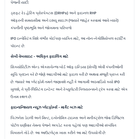
પેજની યાદી:
ડ્રાફ્ટ રેડ હેરિંગ પ્રોસ્પેક્ટસ (DRHPs) અને ફાઇનલ RHP
ઑફરની સમયસીમા અને ઇશ્યૂ સાઇઝ (જ્યારે જાહેર કરવામાં આવે ત્યારે)
કંપનીની પૃષ્ઠભૂમિ અને જોખમના પરિબળો
IPO ઇન્વેસ્ટિંગ વિશે ગંભીર કોઈપણ વ્યક્તિ માટે, આ નૉન-નેગોશિયેબલ સ્ટાર્ટિંગ
પૉઇન્ટ છે.
સેબી વેબસાઇટ - અધિકૃત ફાઇલિંગ માટે
સિક્યોરિટીઝ એન્ડ એક્સચેન્જ બોર્ડ ઑફ ઇન્ડિયા (સેબી) એવી કંપનીઓની
સૂચિ પ્રદાન કરે છે જેણે આઇપીઓ માટે ફાઇલ કરી છે અથવા મંજૂરી પ્રાપ્ત કરી
છે. જ્યારે આ પ્લેટફોર્મ તમને જણાવશે નહીં કે આગામી અઠવાડિયે કયો IPO
ખુલશે, તે પ્રી-લિસ્ટિંગ ઇન્ટેન્ટ અને રેગ્યુલેટરી ક્લિયરન્સને ટ્રૅક કરવા માટે એક
ઉત્તમ સ્થળ છે.
ફાઇનાન્શિયલ ન્યૂઝ પ્લેટફોર્મ્સ - માર્કેટ બઝ માટે
બિઝનેસ ડેઇલી અને મિન્ટ, ઇકોનોમિક ટાઇમ્સ અને મનીકંટ્રોલ જેવા ડિજિટલ
પોર્ટલ ઘણીવાર તેમના પેજને અપડેટ કરતા પહેલાં પણ આઇપીઓ સંબંધિત
વિકાસને તોડે છે. આ આઉટલેટ્સ ખાસ કરીને આ માટે ઉપયોગી છે: