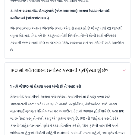
અરજદારોને ઓછામાં ઓછા એક લૉટ આપવામાં આવે છે.
4. બિન-સંસ્થાકીય રોકાણકારો (એનઆઇઆઇ) અથવા ઉચ્ચ-નેટ-વર્થ
વ્યક્તિઓ (એચએનઆઇ)
એનઆઇઆઇ અથવા એચએનઆઇ એવા રોકાણકારો છે જે મૂલ્યમાં ₹2 લાખથી
વધુના શેર માટે બિડ કરે છે. ક્યૂઆઇબીથી વિપરીત, તેમને સેબી સાથે રજિસ્ટર
કરવાની જરૂર નથી. IPO ના લગભગ 15% સામાન્ય રીતે આ કેટેગરી માટે આરક્ષિત
છે.
IPO માં ઑનલાઇન ઇન્વેસ્ટ કરવાની પ્રક્રિયા શું છે?
1. તમે જે IPO માં રોકાણ કરવા માંગો છો તે પસંદ કરો
મેઇનબોર્ડ આઇપીઓ અથવા એસએમઈ આઇપીઓમાં રોકાણ કરવા માટે
અભ્યાસની જરૂર પડે છે કારણ કે અમને પરફોર્મન્સ, મેનેજમેન્ટ અને અન્ય
મહત્વપૂર્ણ મૂળભૂત વેરિયેબલ્સ પર અગાઉના ડેટાનો અભાવ હોઈ શકે છે. કયા IPO
માં ઇન્વેસ્ટ કરવું તે નક્કી કરવું એ પ્રથમ પગલું છે. IPO ની જાહેરાત કરતી દરેક
કંપની જાહેર જનતાને પ્રોસ્પેક્ટસ વિતરિત કરે છે, જેમાં ફર્મની કામગીરી અને
ભવિષ્યના હેતુઓ વિશેની માહિતી શામેલ છે. પસંદગી કરતા પહેલાં, આ પ્રોસ્પેક્ટસ