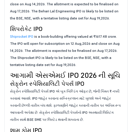
close on Aug 14,2026. The allotment is expected to be finalised on
Aug 17,2026. The Behari Lal Engineering IPO is likely to be listed on
the BSE, NSE, with a tentative listing date set for Aug 19,2026.
શિપરોકેટ IPO
Shiprocket IPO
is a book-building offering valued at ₹1617.48 crore.
The IPO will open for subscription on 12 Aug,2026 and close on Aug
14,2026. The allotment is expected to be finalised on Aug 17,2026.
The Shiprocket IPO is likely to be listed on the BSE, NSE, with a
tentative listing date set for Aug 19,2026.
આગામી એસએમઈ IPO 2026 ની સૂચિ
સેફ્રોન સ્પેશિયાલિટી પેપર્સ IPO
સેફ્રોન સ્પેશિયાલિટી પેપર્સ IPO એ બુક બિલ્ડિંગ ઓફર છે, જેની કિંમત ₹ નક્કી
કરવામાં આવશે. IPO જાહેર કરવાના સબ્સ્ક્રિપ્શન માટે ખુલશે અને જાહેર
કરવાની છેલ્લી તારીખ બંધ થશે. ફાળવણીને જાહેર કરવાની તારીખ પર અંતિમ રૂપ
આપવાની અપેક્ષા છે. સેફ્રોન સ્પેશિયાલિટી પેપર્સનો IPO અસ્થાયી લિસ્ટિંગ
તારીખ સાથે BSE SME પર લિસ્ટેડ થવાની શક્યતા છે.
શામ ફોમ IPO