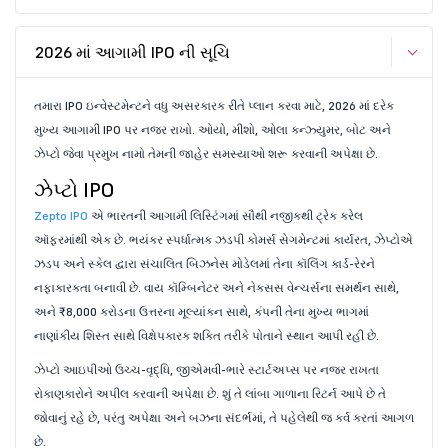
2026 માં આગામી IPO ની સૂચિ
તમારા IPO ઇન્વેસ્ટમેન્ટને વધુ અસરકારક રીતે પ્લાન કરવા માટે, 2026 માં દરેક
મુખ્ય આગામી IPO પર નજર રાખો. ઓયો, મીશો, ઓલા કન્ઝ્યુમર, બોટ અને
ઝેપ્ટો જેવા પ્રમુખ નામો તેમની જાહેર સમસ્યાઓ શરૂ કરવાની અપેક્ષા છે.
ઝેપ્ટો IPO
Zepto IPO
એ ભારતની આગામી લિસ્ટિંગમાં સૌથી નજીકથી ટ્રેક કરેલ
ઑફરમાંથી એક છે. ભયંકર સ્પર્ધાત્મક ઝડપી કોમર્સ સેગમેન્ટમાં કાર્યરત, ઝેપ્ટોએ
ઝડપ અને સ્કેલ દ્વારા સંચાલિત બિઝનેસ મોડેલમાં તેના કૉલિંગ કાર્ડ-રેરને
નફાકારકતા બનાવી છે. વાય કૉમ્બિનેટર અને નેક્સસ વેન્ચર્સના સમર્થન સાથે,
અને ₹8,000 કરોડના ઉત્તરના મૂલ્યાંકન સાથે, કંપની તેના મુખ્ય ભાગમાં
નાણાંકીય શિસ્ત સાથે વિક્ષેપકારક શક્તિ તરીકે પોતાને સ્થાન આપી રહી છે.
ઝેપ્ટો આઇપીઓ ઉચ્ચ-વૃદ્ધિ, જીએમવી-ભારે સ્ટાર્ટઅપ્સ પર નજર રાખતા
રોકાણકારોને અપીલ કરવાની અપેક્ષા છે. શું તે લાંબા ગાળાના રિટર્ન આપે છે તે
જોવાનું રહે છે, પરંતુ અપેક્ષા અને બઝના સંદર્ભમાં, તે પહેલેથી જ કર્વ કરતાં આગળ
છે.