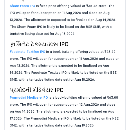
Sham Foam IPO
is fixed price offering valued at ₹38.45 crore. The
IPO will open for subscription on 11 Aug,2026 and close on Aug
13,2026. The allotment is expected to be finalised on Aug 14,2026.
The Sham Foam IPO is likely to be listed on the BSE SME, with a
tentative listing date set for Aug 18,2026.
ફાસિનેટ ટેક્સ્ટાઇલ્સ IPO
Fascinate Textiles IPO
is a book-building offering valued at ₹63.62
crore. The IPO will open for subscription on 11 Aug,2026 and close on
Aug 13,2026. The allotment is expected to be finalised on Aug
14,2026. The Fascinate Textiles IPO is likely to be listed on the BSE
SME, with a tentative listing date set for Aug 18,2026.
પ્રમોદની મેડિકેયર IPO
Pramodini Medicare IPO
is a book-building offering valued at ₹65.08
crore. The IPO will open for subscription on 12 Aug,2026 and close
on Aug 14,2026. The allotment is expected to be finalised on Aug
17,2026. The Pramodini Medicare IPO is likely to be listed on the NSE
SME, with a tentative listing date set for Aug 19,2026.