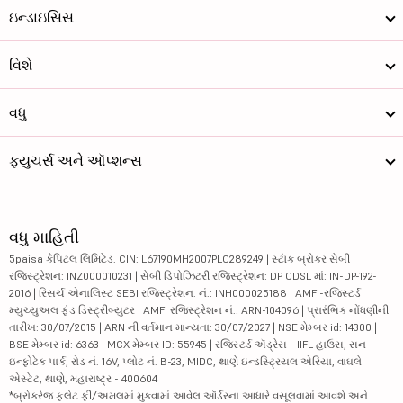
ઇન્ડાઇસિસ
વિશે
વધુ
ફ્યુચર્સ અને ઑપ્શન્સ
વધુ માહિતી
5paisa કેપિટલ લિમિટેડ. CIN: L67190MH2007PLC289249 | સ્ટૉક બ્રોકર સેબી
રજિસ્ટ્રેશન: INZ000010231 | સેબી ડિપોઝિટરી રજિસ્ટ્રેશન: DP CDSL માં: IN-DP-192-
2016 | રિસર્ચ એનાલિસ્ટ SEBI રજિસ્ટ્રેશન. નં.: INH000025188 | AMFI-રજિસ્ટર્ડ
મ્યુચ્યુઅલ ફંડ ડિસ્ટ્રીબ્યુટર | AMFI રજિસ્ટ્રેશન નં.: ARN-104096 | પ્રારંભિક નોંધણીની
તારીખ: 30/07/2015 | ARN ની વર્તમાન માન્યતા: 30/07/2027 | NSE મેમ્બર id: 14300 |
BSE મેમ્બર id: 6363 | MCX મેમ્બર ID: 55945 | રજિસ્ટર્ડ ઍડ્રેસ - IIFL હાઉસ, સન
ઇન્ફોટેક પાર્ક, રોડ નં. 16V, પ્લોટ નં. B-23, MIDC, થાણે ઇન્ડસ્ટ્રિયલ એરિયા, વાઘલે
એસ્ટેટ, થાણે, મહારાષ્ટ્ર - 400604
*બ્રોકરેજ ફ્લેટ ફી/અમલમાં મુકવામાં આવેલ ઑર્ડરના આધારે વસૂલવામાં આવશે અને