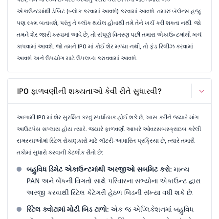
એકાઉન્ટમાંથી ડેબિટ (બ્લૉક કરવામાં આવશે) કરવામાં આવશે. તમારું બૅલેન્સ હજુ
પણ રકમ બતાવશે, પરંતુ તે બ્લૉક થયેલ હોવાથી તમે તેને ખર્ચ કરી શકતા નથી. જો
તમને શેર જારી કરવામાં આવે છે, તો સંપૂર્ણ વિતરણ પછી તમારા એકાઉન્ટમાંથી ખર્ચ
કાપવામાં આવશે. જો તમને IPO માં કોઈ શેર મળ્યા નથી, તો ફંડ રિલીઝ કરવામાં
આવશે અને ઉપયોગ માટે ઉપલબ્ધ કરાવવામાં આવશે.
IPO ફાળવણીની શક્યતાઓ કેવી રીતે સુધારવી?
આગામી IPO માં શેર સુરક્ષિત કરવું સ્પર્ધાત્મક હોઈ શકે છે, ખાસ કરીને જ્યારે માંગ
આઉટપેસ સપ્લાય હોય ત્યારે. જ્યારે ફાળવણી આખરે ઓવરસબસ્ક્રાઇબ કરેલી
સમસ્યાઓમાં રિટેલ રોકાણકારો માટે લૉટરી-આધારિત પ્રક્રિયા છે, ત્યારે તમારી
તકોમાં સુધારો કરવાની કેટલીક રીતો છે:
બહુવિધ ડિમેટ એકાઉન્ટમાંથી અરજીઓ સબમિટ કરો:
માન્ય
PAN અને બેંકની વિગતો સાથે પરિવારના સભ્યોના એકાઉન્ટ દ્વારા
અરજી કરવાથી રિટેલ કેટેગરી હેઠળ બિડની સંખ્યા વધી શકે છે.
રિટેલ ક્વોટામાં મોટી બિડ ટાળો:
એક જ એપ્લિકેશનમાં બહુવિધ