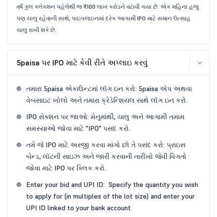
વર્ષે કુલ કલેક્શન પહેલેથી જ ₹100 લાખ કરોડને વટાવી ગયા છે. એક મહિના હજુ
પણ ચાલુ રહેવાની સાથે, પાઇપલાઇનમાં દરેક આગામી IPO માટે સમાન ઉત્સાહ
ચાલુ રાખી શકે છે.
5paisa પર IPO માટે કેવી રીતે અપ્લાઇ કરવું
તમારા 5paisa એકાઉન્ટમાં લૉગ ઇન કરો: 5paisa એપ અથવા
વેબસાઇટ ખોલો અને તમારા ક્રેડેન્શિયલ સાથે લૉગ ઇન કરો.
IPO સેક્શન પર જાઓ: મેનુમાંથી, ચાલુ અને આગામી તમામ
સમસ્યાઓ જોવા માટે "IPO" પસંદ કરો.
તમે જે IPO માટે અરજી કરવા માંગો છો તે પસંદ કરો: પ્રાઇસ
બેન્ડ, લૉટની સાઇઝ અને જારી કરવાની તારીખો જેવી વિગતો
જોવા માટે IPO પર ક્લિક કરો.
Enter your bid and UPI ID: Specify the quantity you wish
to apply for (in multiples of the lot size) and enter your
UPI ID linked to your bank account.