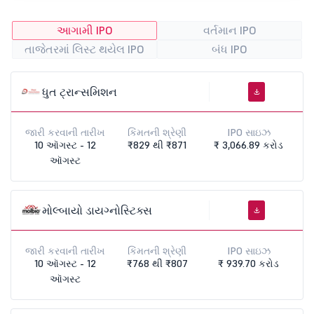
આગામી IPO
વર્તમાન IPO
તાજેતરમાં લિસ્ટ થયેલ IPO
બંધ IPO
ધુત ટ્રાન્સમિશન
જારી કરવાની તારીખ
કિંમતની શ્રેણી
IPO સાઇઝ
10 ઑગસ્ટ - 12
₹829 થી ₹871
₹ 3,066.89 કરોડ
ઑગસ્ટ
મોલ્બાયો ડાયગ્નોસ્ટિક્સ
જારી કરવાની તારીખ
કિંમતની શ્રેણી
IPO સાઇઝ
10 ઑગસ્ટ - 12
₹768 થી ₹807
₹ 939.70 કરોડ
ઑગસ્ટ