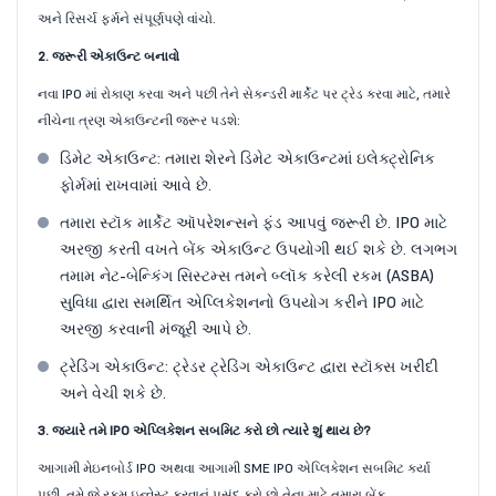
અને રિસર્ચ ફર્મને સંપૂર્ણપણે વાંચો.
2. જરૂરી એકાઉન્ટ બનાવો
નવા IPO માં રોકાણ કરવા અને પછી તેને સેકન્ડરી માર્કેટ પર ટ્રેડ કરવા માટે, તમારે
નીચેના ત્રણ એકાઉન્ટની જરૂર પડશે:
ડિમેટ એકાઉન્ટ: તમારા શેરને ડિમેટ એકાઉન્ટમાં ઇલેક્ટ્રોનિક
ફોર્મમાં રાખવામાં આવે છે.
તમારા સ્ટૉક માર્કેટ ઑપરેશન્સને ફંડ આપવું જરૂરી છે. IPO માટે
અરજી કરતી વખતે બેંક એકાઉન્ટ ઉપયોગી થઈ શકે છે. લગભગ
તમામ નેટ-બેન્કિંગ સિસ્ટમ્સ તમને બ્લૉક કરેલી રકમ (ASBA)
સુવિધા દ્વારા સમર્થિત એપ્લિકેશનનો ઉપયોગ કરીને IPO માટે
અરજી કરવાની મંજૂરી આપે છે.
ટ્રેડિંગ એકાઉન્ટ: ટ્રેડર ટ્રેડિંગ એકાઉન્ટ દ્વારા સ્ટૉક્સ ખરીદી
અને વેચી શકે છે.
3. જ્યારે તમે IPO એપ્લિકેશન સબમિટ કરો છો ત્યારે શું થાય છે?
આગામી મેઇનબોર્ડ IPO અથવા આગામી SME IPO એપ્લિકેશન સબમિટ કર્યા
પછી, તમે જે રકમ ઇન્વેસ્ટ કરવાનું પસંદ કરો છો તેના માટે તમારા બેંક