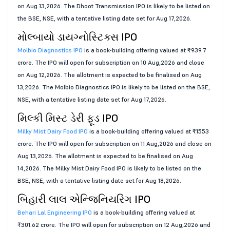
on Aug 13,2026. The Dhoot Transmission IPO is likely to be listed on
the BSE, NSE, with a tentative listing date set for Aug 17,2026.
મોલ્બાયો ડાયગ્નોસ્ટિક્સ IPO
Molbio Diagnostics IPO
is a book-building offering valued at ₹939.7
crore. The IPO will open for subscription on 10 Aug,2026 and close
on Aug 12,2026. The allotment is expected to be finalised on Aug
13,2026. The Molbio Diagnostics IPO is likely to be listed on the BSE,
NSE, with a tentative listing date set for Aug 17,2026.
મિલ્કી મિસ્ટ ડેરી ફૂડ IPO
Milky Mist Dairy Food IPO
is a book-building offering valued at ₹1553
crore. The IPO will open for subscription on 11 Aug,2026 and close on
Aug 13,2026. The allotment is expected to be finalised on Aug
14,2026. The Milky Mist Dairy Food IPO is likely to be listed on the
BSE, NSE, with a tentative listing date set for Aug 18,2026.
બિહારી લાલ એન્જિનિયરિંગ IPO
Behari Lal Engineering IPO
is a book-building offering valued at
₹301.62 crore. The IPO will open for subscription on 12 Aug,2026 and