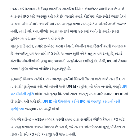
PAN કાર્ડ ધરાવતા કોઈપણ ભારતીય નાગરિક ડિમેટ એકાઉન્ટ ખોલી શકે છે અને
ભારતમાં IPO માટે અરજી કરી શકે છે. જ્યારે તમારે કોઈપણ મેઇનબોર્ડ આઇપીઓ
અથવા એસએમઈ આઇપીઓ માટે અરજી કરવા માટે ટ્રેડિંગ એકાઉન્ટની જરૂર
નથી, ત્યારે જો આઇપીઓ તમારા ખાતામાં જમા કરવામાં આવે તો તમારે તમારા
હોલ્ડિંગ્સ વેચવાની જરૂર પડી શકે છે.
પાત્રતા ઉપરાંત, તમારે ઇન્વેસ્ટ કરવા માંગતી કંપનીને પણ રિસર્ચ કરવી આવશ્યક
છે. અગાઉનું વર્ષ આગામી IPO માટે અત્યાર સુધી એક મહાન વર્ષ રહ્યું છે, ત્યારે
કેટલીક કંપનીઓએ હજુ પણ અભાવી પરફોર્મન્સ દર્શાવ્યું છે. તેથી, IPO માં રોકાણ
કરતા પહેલાં યોગ્ય સંશોધન મહત્વપૂર્ણ છે.
ચુકવણી વિકલ્પ તરીકે UPI - અરજી ફોર્મમાં બિડની વિગતો ભરો અને તમારી UPI
id સાથે પ્રક્રિયા કરો. જો તમારી પાસે UPI Id ન હોય, તો એક બનાવો, અહીં
UPI
પર બેંકોની સૂચિ
શોધો. તમે ત્રણ વિકલ્પો સાથે અરજી કરવા માટે તમારા UPI ID નો
ઉપયોગ કરી શકો છો,
UPI ID નો ઉપયોગ કરીને IPO માં અરજી કરવાની નવી
પ્રક્રિયા
જાણવા માટે અહીં વાંચો
બેંક એકાઉન્ટ - ASBA (બ્લૉક કરેલી રકમ દ્વારા સમર્થિત એપ્લિકેશન) IPO માટે
અરજી કરવાનો અન્ય વિકલ્પ છે. જો કે, જો તમારા એકાઉન્ટમાં પૂરતું બૅલેન્સ ન
હોય તો તમે IPO માટે અરજી કરી શકતા નથી.