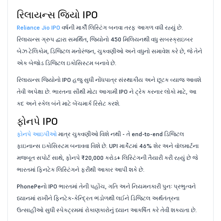
રિલાયન્સ જિયો IPO
Reliance Jio IPO
વર્ષની માર્કી લિસ્ટિંગ બનવા તરફ આગળ વધી રહ્યું છે.
રિલાયન્સ ગ્રુપ દ્વારા સમર્થિત, જિયોનો 450 મિલિયનથી વધુ સબસ્ક્રાઇબર
બેઝ ટેલિકોમ, ડિજિટલ મનોરંજન, ચુકવણીઓ અને વધુનો સમાવેશ કરે છે, જે તેને
એક બેજોડ ડિજિટલ ઇકોસિસ્ટમ બનાવે છે.
રિલાયન્સ જિયોનો IPO હજુ સુધી નોંધપાત્ર સંસ્થાકીય અને છૂટક વ્યાજ આવશે
તેવી અપેક્ષા છે. ભારતના સૌથી મોટા આગામી IPO ને ટ્રેક કરનાર લોકો માટે, આ
કદ અને સ્કેલ બંને માટે બેંચમાર્ક રિસેટ કરશે.
ફોનપે IPO
ફોનપે આઇપીઓ
માત્ર ચુકવણીઓ વિશે નથી - તે end-to-end ડિજિટલ
ફાઇનાન્સ ઇકોસિસ્ટમ બનાવવા વિશે છે. UPI માર્કેટમાં 46% શેર અને વૉલમાર્ટના
મજબૂત સપોર્ટ સાથે, ફોનપે ₹20,000 કરોડ+ લિસ્ટિંગની તૈયારી કરી રહ્યું છે જે
ભારતમાં ફિનટેક લિસ્ટિંગને ફરીથી આકાર આપી શકે છે.
PhonePeનો IPO ભારતમાં તેની પહોંચ, ગતિ અને નિયમનકારી પુનઃ પ્રભુત્વને
ધ્યાનમાં રાખીને ફિનટેક-કેન્દ્રિત ભંડોળથી લઈને ડિજિટલ અર્થતંત્રના
ઉત્સાહીઓ સુધી સ્પેક્ટ્રમમાં રોકાણકારોનું ધ્યાન આકર્ષિત કરે તેવી શક્યતા છે.