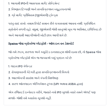
1. આગામી IPOની આસપાસ માર્કેટ સેન્ટિમેન્ટ
2. નિષ્ણાત ટિપ્પણી અને સબસ્ક્રિપ્શન વ્યૂહરચનાઓ
3. ગ્રે માર્કેટ પ્રીમિયમ (જીએમપી) ટ્રેન્ડ્સ
પરંતુ યાદ રાખો: તમામ રિપોર્ટ સમાન રીતે ચકાસવામાં આવતા નથી. પ્રતિષ્ઠિત
સ્રોતોને વળગી રહો. વધુમાં, જીએમપી જેવી વસ્તુઓ ખૂબ જ અસ્થિર, ઇલિક્વિડ છે
અને આગામી આઇપીઓની ખોટી છાપ આપી શકે છે.
5paisa જેવા બ્રોકરેજ પ્લેટફોર્મ - ઑલ ઇન વન ડેશબોર્ડ
જો તમે ઝડપ, સરળતા અને ક્યુરેટેડ ઇનસાઇટ્સ શોધી રહ્યા છો, તો 5paisa જેવા
બ્રોકરેજ પ્લેટફોર્મ એક જ જગ્યાએ બધું પ્રદાન કરે છે:
1. લાઇવ IPO કૅલેન્ડર
2. રોકાણકારની કેટેગરી દ્વારા સબસ્ક્રિપ્શનની વિગતો
3. આરએચપી સારાંશ અને કંપની વિશ્લેષણ
4. સરળ ઑનલાઇન એપ્લિકેશન ટૂલ્સ (UPI અથવા ASBA દ્વારા)
એક રજિસ્ટર્ડ ઇન્વેસ્ટર તરીકે, જ્યારે નવો IPO ખુલશે ત્યારે તમને ઍલર્ટ પણ
મળશે- જેથી તમે ક્યારેય ચૂકશો નહીં.