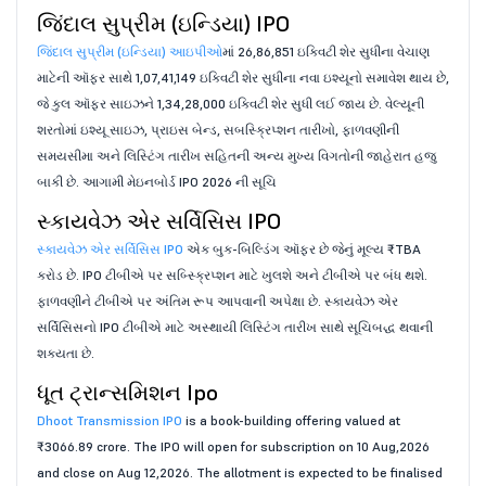
જિંદાલ સુપ્રીમ (ઇન્ડિયા) IPO
જિંદાલ સુપ્રીમ (ઇન્ડિયા) આઇપીઓ
માં 26,86,851 ઇક્વિટી શેર સુધીના વેચાણ
માટેની ઑફર સાથે 1,07,41,149 ઇક્વિટી શેર સુધીના નવા ઇશ્યૂનો સમાવેશ થાય છે,
જે કુલ ઑફર સાઇઝને 1,34,28,000 ઇક્વિટી શેર સુધી લઈ જાય છે. વેલ્યૂની
શરતોમાં ઇશ્યૂ સાઇઝ, પ્રાઇસ બેન્ડ, સબસ્ક્રિપ્શન તારીખો, ફાળવણીની
સમયસીમા અને લિસ્ટિંગ તારીખ સહિતની અન્ય મુખ્ય વિગતોની જાહેરાત હજુ
બાકી છે. આગામી મેઇનબોર્ડ IPO 2026 ની સૂચિ
સ્કાયવેઝ એર સર્વિસિસ IPO
સ્કાયવેઝ એર સર્વિસિસ IPO
એક બુક-બિલ્ડિંગ ઑફર છે જેનું મૂલ્ય ₹TBA
કરોડ છે. IPO ટીબીએ પર સબ્સ્ક્રિપ્શન માટે ખુલશે અને ટીબીએ પર બંધ થશે.
ફાળવણીને ટીબીએ પર અંતિમ રૂપ આપવાની અપેક્ષા છે. સ્કાયવેઝ એર
સર્વિસિસનો IPO ટીબીએ માટે અસ્થાયી લિસ્ટિંગ તારીખ સાથે સૂચિબદ્ધ થવાની
શક્યતા છે.
ધૂત ટ્રાન્સમિશન Ipo
Dhoot Transmission IPO
is a book-building offering valued at
₹3066.89 crore. The IPO will open for subscription on 10 Aug,2026
and close on Aug 12,2026. The allotment is expected to be finalised