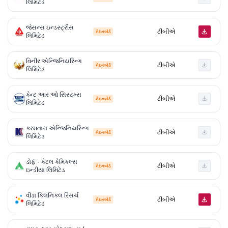
લિમિટેડ
જેસન્સ ઇન્ડસ્ટ્રીસ
ટીબીએ
મેઇનબોર્ડ
લિમિટેડ
વિનીર એન્જિનિયરિન્ગ
ટીબીએ
મેઇનબોર્ડ
લિમિટેડ
કેન્ટ આર ઓ સિસ્ટમ્સ
ટીબીએ
મેઇનબોર્ડ
લિમિટેડ
કરમતારા એન્જિનિયરિન્ગ
ટીબીએ
મેઇનબોર્ડ
લિમિટેડ
ડોર્ફ - કેટલ કેમિકલ્સ
ટીબીએ
મેઇનબોર્ડ
ઇન્ડીયા લિમિટેડ
વીડા ક્લિનિકલ રિસર્ચ
ટીબીએ
મેઇનબોર્ડ
લિમિટેડ