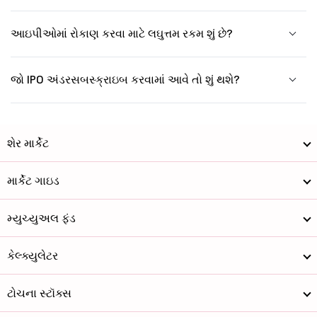
આઇપીઓમાં રોકાણ કરવા માટે લઘુત્તમ રકમ શું છે?
જો IPO અંડરસબસ્ક્રાઇબ કરવામાં આવે તો શું થશે?
શેર માર્કેટ
માર્કેટ ગાઇડ
મ્યુચ્યુઅલ ફંડ
કેલ્ક્યુલેટર
ટોચના સ્ટૉક્સ