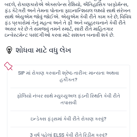
બદલે, રોકાણકારોએ એક્સપેન્સ રેશિયો, ઐતિહાસિક પરફોર્મન્સ,
ફંડ કેટેગરી અને તેમના પોતાના ફાઇનાન્શિયલ લક્ષ્યો સાથે સંરેખન
સાથે એયુએમ જોવું જોઈએ. એયુએમ કેવી રીતે કામ કરે છે, વિવિધ
ફંડ પ્રકારોમાં તેનું મહત્વ અને તે ફી અને વ્યૂહરચનાને કેવી રીતે
અસર કરે છે તે સમજવું તમને સ્માર્ટ, સારી રીતે માહિતગાર
ઇન્વેસ્ટમેન્ટ પસંદગીઓ કરવા માટે સશક્ત બનાવી શકે છે.
શોધવા માટે વધુ લેખ
SIP માં રોકાણ કરવાની શ્રેષ્ઠ તારીખ: માન્યતા અથવા
હકીકત?
ફોલિયો નંબર સાથે મ્યુચ્યુઅલ ફંડની સ્થિતિ કેવી રીતે
તપાસવી
ઇન્ડેક્સ ફંડ્સમાં કેવી રીતે રોકાણ કરવું?
3 વર્ષ પહેલાં ELSS કેવી રીતે રિડીમ કરવું?