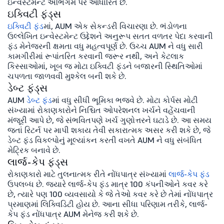
ઇન્વેસ્ટમેન્ટ અભિગમ પર આધારિત છે.
ઇક્વિટી ફંડ્સ
ઇક્વિટી ફંડ
માં, AUM એક સેકન્ડરી વિચારણા છે. ભંડોળના
ઉલ્લેખિત ઇન્વેસ્ટમેન્ટ ઉદ્દેશને અનુરૂપ સતત વળતર પેદા કરવાની
ફંડ મેનેજરની ક્ષમતા વધુ મહત્વપૂર્ણ છે. ઉચ્ચ AUM ને વધુ સારી
કામગીરીમાં રૂપાંતરિત કરવાની જરૂર નથી, અને કેટલાક
કિસ્સાઓમાં, ખૂબ જ મોટા ઇક્વિટી ફંડને બજારની સ્થિતિઓમાં
ચપળતા જાળવવી મુશ્કેલ બની શકે છે.
ડેબ્ટ ફંડ્સ
AUM
ડેબ્ટ ફંડ
માં વધુ સીધી ભૂમિકા ભજવે છે. મોટા કોર્પસ મોટી
સંખ્યામાં રોકાણકારોને નિશ્ચિત ઓપરેશનલ ખર્ચને વહેંચવાની
મંજૂરી આપે છે, જે સંભવિતપણે ખર્ચ ગુણોત્તરને ઘટાડે છે. આ સમય
જતાં રિટર્ન પર માપી શકાય તેવી સકારાત્મક અસર કરી શકે છે, જે
ડેબ્ટ ફંડ વિકલ્પોનું મૂલ્યાંકન કરતી વખતે AUM ને વધુ સંબંધિત
મેટ્રિક બનાવે છે.
લાર્જ-કેપ ફંડ્સ
રોકાણકારો માટે તુલનાત્મક રીતે નોંધપાત્ર સંખ્યામાં
લાર્જ-કેપ ફંડ
ઉપલબ્ધ છે. જ્યારે લાર્જ-કેપ ફંડ માત્ર 100 કંપનીઓને કવર કરે
છે, ત્યારે પણ 100 વ્યવસાયો કે જે તેઓ કવર કરે છે તેમાં નોંધપાત્ર
પ્રમાણમાં લિક્વિડિટી હોય છે. આના સીધા પરિણામ તરીકે, લાર્જ-
કેપ ફંડ નોંધપાત્ર AUM મેનેજ કરી શકે છે.