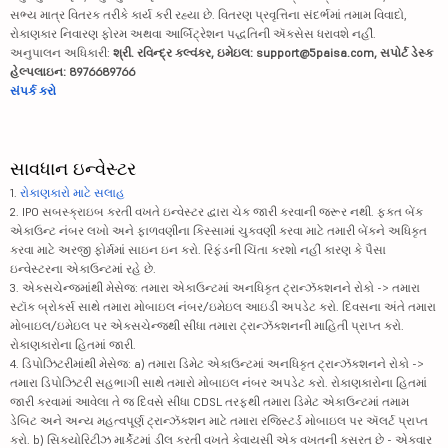
સભ્ય માત્ર વિતરક તરીકે કાર્ય કરી રહ્યા છે. વિતરણ પ્રવૃત્તિના સંદર્ભમાં તમામ વિવાદો,
રોકાણકાર નિવારણ ફોરમ અથવા આર્બિટ્રેશન પદ્ધતિની ઍક્સેસ ધરાવશે નહીં.
અનુપાલન અધિકારી:
શ્રી. રવિન્દ્ર કલ્વંકર, ઇમેઇલ: support@5paisa.com, સપોર્ટ ડેસ્ક
હેલ્પલાઇન: 8976689766
સંપર્ક કરો
સાવધાન ઇન્વેસ્ટર
1.
રોકાણકારો માટે સલાહ
2. IPO સબસ્ક્રાઇબ કરતી વખતે ઇન્વેસ્ટર દ્વારા ચેક જારી કરવાની જરૂર નથી. ફક્ત બેંક
એકાઉન્ટ નંબર લખો અને ફાળવણીના કિસ્સામાં ચુકવણી કરવા માટે તમારી બેંકને અધિકૃત
કરવા માટે અરજી ફોર્મમાં સાઇન ઇન કરો. રિફંડની ચિંતા કરશો નહીં કારણ કે પૈસા
ઇન્વેસ્ટરના એકાઉન્ટમાં રહે છે.
3. એક્સચેન્જમાંથી મેસેજ: તમારા એકાઉન્ટમાં અનધિકૃત ટ્રાન્ઝૅક્શનને રોકો -> તમારા
સ્ટૉક બ્રોકર્સ સાથે તમારા મોબાઇલ નંબર/ઇમેઇલ આઇડી અપડેટ કરો. દિવસના અંતે તમારા
મોબાઇલ/ઇમેઇલ પર એક્સચેન્જથી સીધા તમારા ટ્રાન્ઝૅક્શનની માહિતી પ્રાપ્ત કરો.
રોકાણકારોના હિતમાં જારી.
4. ડિપોઝિટરીમાંથી મેસેજ: a) તમારા ડિમેટ એકાઉન્ટમાં અનધિકૃત ટ્રાન્ઝૅક્શનને રોકો ->
તમારા ડિપોઝિટરી સહભાગી સાથે તમારો મોબાઇલ નંબર અપડેટ કરો. રોકાણકારોના હિતમાં
જારી કરવામાં આવેલા તે જ દિવસે સીધા CDSL તરફથી તમારા ડિમેટ એકાઉન્ટમાં તમામ
ડેબિટ અને અન્ય મહત્વપૂર્ણ ટ્રાન્ઝૅક્શન માટે તમારા રજિસ્ટર્ડ મોબાઇલ પર ઍલર્ટ પ્રાપ્ત
કરો. b) સિક્યોરિટીઝ માર્કેટમાં ડીલ કરતી વખતે કેવાયસી એક વખતની કસરત છે - એકવાર