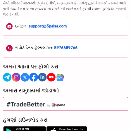
સેબી રજિસ્ટર્ડ મધ્યસ્થી (બ્રોકર, ડીપી, મ્યુચ્યુઅલ ફંડ વગેરે) દ્વારા કેવાયસી કરવામાં આવે
પછી, જ્યારે તમે અન્ય મધ્યસ્થીનો સંપર્ક કરો ત્યારે તમારે ફરીથી સમાન પ્રક્રિયા કરવાની
જરૂર નથી.
ઇમેઇલ:
support@5paisa.com
સપોર્ટ ડેસ્ક હેલ્પલાઇન:
8976689766
અમને આના પર ફૉલો કરો
અમારા સમુદાયમાં જોડાઓ
હમણાં ડાઉનલોડ કરો