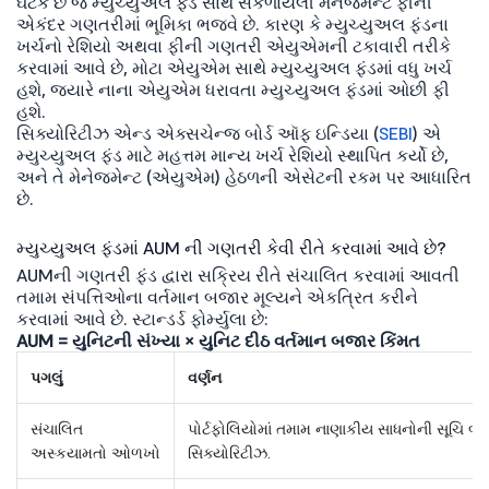
ઘટક છે જે મ્યુચ્યુઅલ ફંડ સાથે સંકળાયેલી મેનેજમેન્ટ ફીની
એકંદર ગણતરીમાં ભૂમિકા ભજવે છે. કારણ કે મ્યુચ્યુઅલ ફંડના
ખર્ચનો રેશિયો અથવા ફીની ગણતરી એયુએમની ટકાવારી તરીકે
કરવામાં આવે છે, મોટા એયુએમ સાથે મ્યુચ્યુઅલ ફંડમાં વધુ ખર્ચ
હશે, જ્યારે નાના એયુએમ ધરાવતા મ્યુચ્યુઅલ ફંડમાં ઓછી ફી
હશે.
સિક્યોરિટીઝ એન્ડ એક્સચેન્જ બોર્ડ ઑફ ઇન્ડિયા (
SEBI
) એ
મ્યુચ્યુઅલ ફંડ માટે મહત્તમ માન્ય ખર્ચ રેશિયો સ્થાપિત કર્યો છે,
અને તે મેનેજમેન્ટ (એયુએમ) હેઠળની એસેટની રકમ પર આધારિત
છે.
મ્યુચ્યુઅલ ફંડમાં AUM ની ગણતરી કેવી રીતે કરવામાં આવે છે?
AUMની ગણતરી ફંડ દ્વારા સક્રિય રીતે સંચાલિત કરવામાં આવતી
તમામ સંપત્તિઓના વર્તમાન બજાર મૂલ્યને એકત્રિત કરીને
કરવામાં આવે છે. સ્ટાન્ડર્ડ ફોર્મ્યુલા છે:
AUM = યુનિટની સંખ્યા × યુનિટ દીઠ વર્તમાન બજાર કિંમત
પગલું
વર્ણન
સંચાલિત
પોર્ટફોલિયોમાં તમામ નાણાકીય સાધનોની સૂચિ બન
અસ્કયામતો ઓળખો
સિક્યોરિટીઝ.