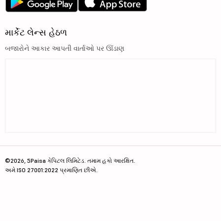
માર્કેટ લેન્સ હેઠળ
બજારોને આકાર આપતી વાર્તાઓ પર ઊંડાણ
©2026, 5Paisa કેપિટલ લિમિટેડ. તમામ હકો આરક્ષિત.
અમે ISO 27001:2022 પ્રમાણિત છીએ.