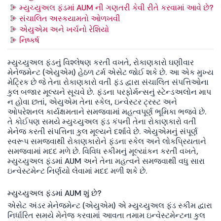
મ્યુચ્યુઅલ ફંડમાં AUM ની ગણતરી કેવી રીતે કરવામાં આવે છે?
સંચાલિત અસ્કયામતો ઓળખવી
એયુએમ અને ખર્ચનો રેશિયો
નિષ્કર્ષ
મ્યુચ્યુઅલ ફંડનું વિશ્લેષણ કરતી વખતે, રોકાણકારો ઘણીવાર
મેનેજમેન્ટ (એયુએમ) હેઠળ ટર્મ એસેટ જોઈ શકે છે. આ એક મુખ્ય
મેટ્રિક છે જે તેના રોકાણકારો વતી ફંડ દ્વારા સંચાલિત સંપત્તિઓના
કુલ બજાર મૂલ્યને સૂચવે છે. ફંડના પરફોર્મન્સનું સ્ટેન્ડઅલોન માપ
ન હોવા છતાં, એયુએમ તેના સ્કેલ, ઇન્વેસ્ટર ટ્રસ્ટ અને
ઓપરેશનલ કાર્યક્ષમતાને સમજવામાં મહત્વપૂર્ણ ભૂમિકા ભજવે છે.
તે કોઈપણ સમયે મ્યુચ્યુઅલ ફંડ કંપની તેના રોકાણકારો વતી
મેનેજ કરતી સંપત્તિના કુલ મૂલ્યને દર્શાવે છે. એયુએમનું સંપૂર્ણ
સ્વરૂપ સમજવાથી રોકાણકારોને ફંડના સ્કેલ અને લોકપ્રિયતાને
સમજવામાં મદદ મળે છે. વિવિધ સ્કીમનું મૂલ્યાંકન કરતી વખતે,
મ્યુચ્યુઅલ ફંડમાં AUM અને તેના મહત્વને સમજવાથી વધુ સારા
ઇન્વેસ્ટમેન્ટ નિર્ણયો લેવામાં મદદ મળી શકે છે.
મ્યુચ્યુઅલ ફંડમાં AUM શું છે?
એસેટ અંડર મેનેજમેન્ટ (એયુએમ) એ મ્યુચ્યુઅલ ફંડ સ્કીમ દ્વારા
નિર્ધારિત સમયે મેનેજ કરવામાં આવતા તમામ ઇન્વેસ્ટમેન્ટના કુલ