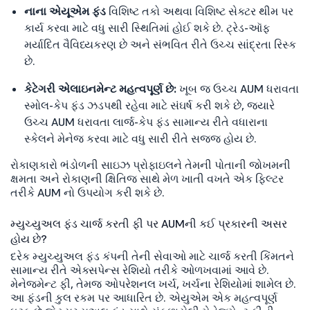
નાના એયૂએમ ફંડ
વિશિષ્ટ તકો અથવા વિશિષ્ટ સેક્ટર થીમ પર
કાર્ય કરવા માટે વધુ સારી સ્થિતિમાં હોઈ શકે છે. ટ્રેડ-ઑફ
મર્યાદિત વૈવિધ્યકરણ છે અને સંભવિત રીતે ઉચ્ચ સાંદ્રતા રિસ્ક
છે.
કેટેગરી એલાઇનમેન્ટ મહત્વપૂર્ણ છે:
ખૂબ જ ઉચ્ચ AUM ધરાવતા
સ્મોલ-કેપ ફંડ ઝડપથી રહેવા માટે સંઘર્ષ કરી શકે છે, જ્યારે
ઉચ્ચ AUM ધરાવતા લાર્જ-કેપ ફંડ સામાન્ય રીતે વધારાના
સ્કેલને મેનેજ કરવા માટે વધુ સારી રીતે સજ્જ હોય છે.
રોકાણકારો ભંડોળની સાઇઝ પ્રોફાઇલને તેમની પોતાની જોખમની
ક્ષમતા અને રોકાણની ક્ષિતિજ સાથે મેળ ખાતી વખતે એક ફિલ્ટર
તરીકે AUM નો ઉપયોગ કરી શકે છે.
મ્યુચ્યુઅલ ફંડ ચાર્જ કરતી ફી પર AUMની કઈ પ્રકારની અસર
હોય છે?
દરેક મ્યુચ્યુઅલ ફંડ કંપની તેની સેવાઓ માટે ચાર્જ કરતી કિંમતને
સામાન્ય રીતે એક્સપેન્સ રેશિયો તરીકે ઓળખવામાં આવે છે.
મેનેજમેન્ટ ફી, તેમજ ઓપરેશનલ ખર્ચ, ખર્ચના રેશિયોમાં શામેલ છે.
આ ફંડની કુલ રકમ પર આધારિત છે. એયુએમ એક મહત્વપૂર્ણ