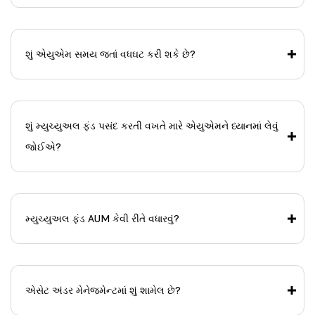
શું એયુએમ સમય જતાં વધઘટ કરી શકે છે?
શું મ્યુચ્યુઅલ ફંડ પસંદ કરતી વખતે મારે એયુએમને ધ્યાનમાં લેવું
જોઈએ?
મ્યુચ્યુઅલ ફંડ AUM કેવી રીતે વધારવું?
એસેટ અંડર મેનેજમેન્ટમાં શું શામેલ છે?