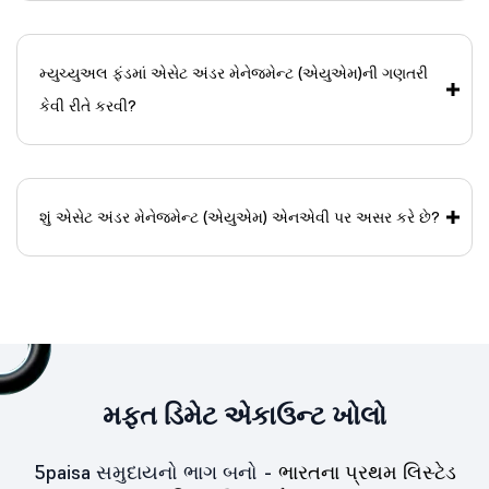
મ્યુચ્યુઅલ ફંડમાં એસેટ અંડર મેનેજમેન્ટ (એયુએમ)ની ગણતરી
કેવી રીતે કરવી?
શું એસેટ અંડર મેનેજમેન્ટ (એયુએમ) એનએવી પર અસર કરે છે?
મફત ડિમેટ એકાઉન્ટ ખોલો
5paisa સમુદાયનો ભાગ બનો -
ભારતના પ્રથમ લિસ્ટેડ