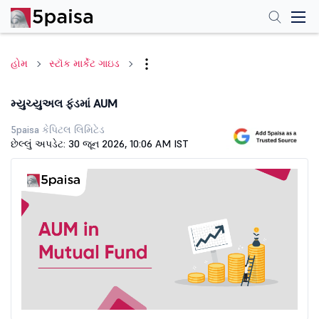
હોમ
સ્ટૉક માર્કેટ ગાઇડ
મ્યુચ્યુઅલ ફંડમાં AUM
5paisa કેપિટલ લિમિટેડ
છેલ્લું અપડેટ: 30 જૂન 2026, 10:06 AM IST