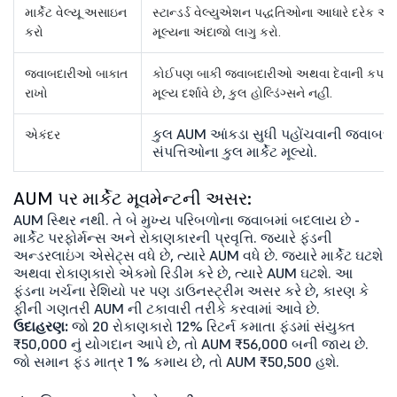
માર્કેટ વેલ્યૂ અસાઇન
સ્ટાન્ડર્ડ વેલ્યુએશન પદ્ધતિઓના આધારે દરેક એસ
કરો
મૂલ્યના અંદાજો લાગુ કરો.
જવાબદારીઓ બાકાત
કોઈપણ બાકી જવાબદારીઓ અથવા દેવાની કપાત કરો.
રાખો
મૂલ્ય દર્શાવે છે, કુલ હોલ્ડિંગ્સને નહીં.
કુલ AUM આંકડા સુધી પહોંચવાની જવાબદાર
એકંદર
સંપત્તિઓના કુલ માર્કેટ મૂલ્યો.
AUM પર માર્કેટ મૂવમેન્ટની અસર:
AUM સ્થિર નથી. તે બે મુખ્ય પરિબળોના જવાબમાં બદલાય છે -
માર્કેટ પરફોર્મન્સ અને રોકાણકારની પ્રવૃત્તિ. જ્યારે ફંડની
અન્ડરલાઇંગ એસેટ્સ વધે છે, ત્યારે AUM વધે છે. જ્યારે માર્કેટ ઘટશે
અથવા રોકાણકારો એકમો રિડીમ કરે છે, ત્યારે AUM ઘટશે. આ
ફંડના ખર્ચના રેશિયો પર પણ ડાઉનસ્ટ્રીમ અસર કરે છે, કારણ કે
ફીની ગણતરી AUM ની ટકાવારી તરીકે કરવામાં આવે છે.
ઉદાહરણ:
જો 20 રોકાણકારો 12% રિટર્ન કમાતા ફંડમાં સંયુક્ત
₹50,000 નું યોગદાન આપે છે, તો AUM ₹56,000 બની જાય છે.
જો સમાન ફંડ માત્ર 1 % કમાય છે, તો AUM ₹50,500 હશે.