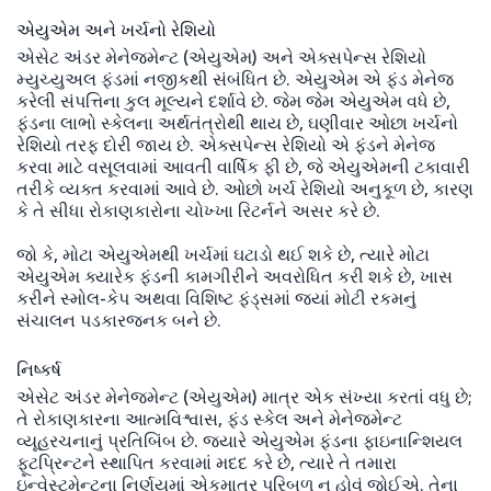
એયુએમ અને ખર્ચનો રેશિયો
એસેટ અંડર મેનેજમેન્ટ (એયુએમ) અને એક્સપેન્સ રેશિયો
મ્યુચ્યુઅલ ફંડમાં નજીકથી સંબંધિત છે. એયુએમ એ ફંડ મેનેજ
કરેલી સંપત્તિના કુલ મૂલ્યને દર્શાવે છે. જેમ જેમ એયુએમ વધે છે,
ફંડના લાભો સ્કેલના અર્થતંત્રોથી થાય છે, ઘણીવાર ઓછા ખર્ચનો
રેશિયો તરફ દોરી જાય છે. એક્સપેન્સ રેશિયો એ ફંડને મેનેજ
કરવા માટે વસૂલવામાં આવતી વાર્ષિક ફી છે, જે એયુએમની ટકાવારી
તરીકે વ્યક્ત કરવામાં આવે છે. ઓછો ખર્ચ રેશિયો અનુકૂળ છે, કારણ
કે તે સીધા રોકાણકારોના ચોખ્ખા રિટર્નને અસર કરે છે.
જો કે, મોટા એયુએમથી ખર્ચમાં ઘટાડો થઈ શકે છે, ત્યારે મોટા
એયુએમ ક્યારેક ફંડની કામગીરીને અવરોધિત કરી શકે છે, ખાસ
કરીને સ્મોલ-કેપ અથવા વિશિષ્ટ ફંડ્સમાં જ્યાં મોટી રકમનું
સંચાલન પડકારજનક બને છે.
નિષ્કર્ષ
એસેટ અંડર મેનેજમેન્ટ (એયુએમ) માત્ર એક સંખ્યા કરતાં વધુ છે;
તે રોકાણકારના આત્મવિશ્વાસ, ફંડ સ્કેલ અને મેનેજમેન્ટ
વ્યૂહરચનાનું પ્રતિબિંબ છે. જ્યારે એયુએમ ફંડના ફાઇનાન્શિયલ
ફૂટપ્રિન્ટને સ્થાપિત કરવામાં મદદ કરે છે, ત્યારે તે તમારા
ઇન્વેસ્ટમેન્ટના નિર્ણયમાં એકમાત્ર પરિબળ ન હોવું જોઈએ. તેના