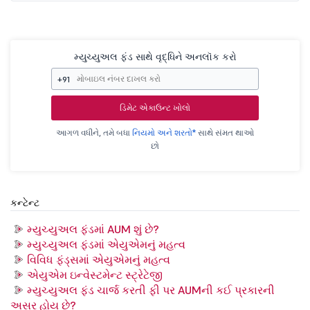
મ્યુચ્યુઅલ ફંડ સાથે વૃદ્ધિને અનલૉક કરો
+91
ડિમેટ એકાઉન્ટ ખોલો
આગળ વધીને, તમે બધા
નિયમો અને શરતો*
સાથે સંમત થાઓ
છો
કન્ટેન્ટ
મ્યુચ્યુઅલ ફંડમાં AUM શું છે?
મ્યુચ્યુઅલ ફંડમાં એયુએમનું મહત્વ
વિવિધ ફંડ્સમાં એયુએમનું મહત્વ
એયુએમ ઇન્વેસ્ટમેન્ટ સ્ટ્રેટેજી
મ્યુચ્યુઅલ ફંડ ચાર્જ કરતી ફી પર AUMની કઈ પ્રકારની
અસર હોય છે?