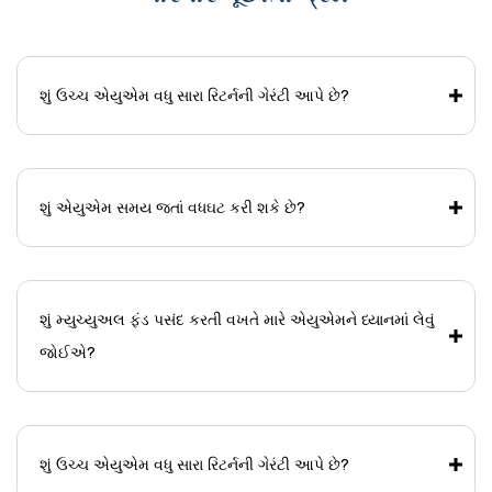
શું ઉચ્ચ એયુએમ વધુ સારા રિટર્નની ગેરંટી આપે છે?
શું એયુએમ સમય જતાં વધઘટ કરી શકે છે?
શું મ્યુચ્યુઅલ ફંડ પસંદ કરતી વખતે મારે એયુએમને ધ્યાનમાં લેવું
જોઈએ?
શું ઉચ્ચ એયુએમ વધુ સારા રિટર્નની ગેરંટી આપે છે?