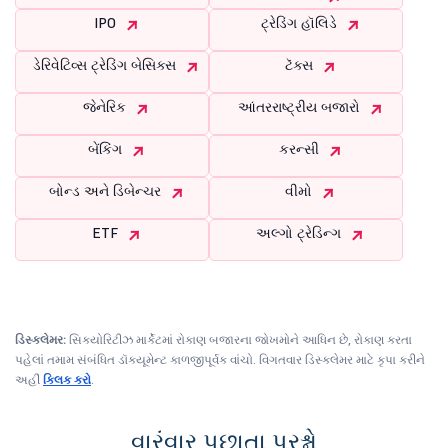
IPO
ટ્રેડિંગ હૉલિડે
ડેરિવેટિવ્સ ટ્રેડિંગ બેસિક્સ
ટૅક્સ
જેનેરિક
આંતરરાષ્ટ્રીય બજારો
બેંકિંગ
કરન્સી
બોન્ડ અને ડિબેન્ચર
વીમો
ETF
અલ્ગો ટ્રેડિન્ગ
ડિસ્ક્લેમર:
સિક્યોરિટીઝ માર્કેટમાં રોકાણ બજારના જોખમોને આધિન છે, રોકાણ કરતા
પહેલાં તમામ સંબંધિત ડૉક્યૂમેન્ટ કાળજીપૂર્વક વાંચો. વિગતવાર ડિસ્ક્લેમર માટે કૃપા કરીને
અહીં
ક્લિક કરો
.
વારંવાર પૂછાતા પ્રશ્નો