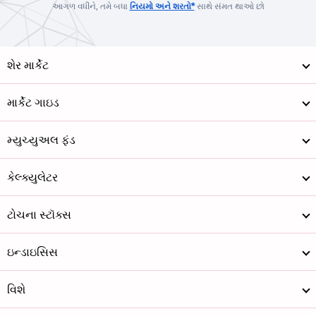
આગળ વધીને, તમે બધા
નિયમો અને શરતો*
સાથે સંમત થાઓ છો
શેર માર્કેટ
માર્કેટ ગાઇડ
મ્યુચ્યુઅલ ફંડ
કેલ્ક્યુલેટર
ટોચના સ્ટૉક્સ
ઇન્ડાઇસિસ
વિશે