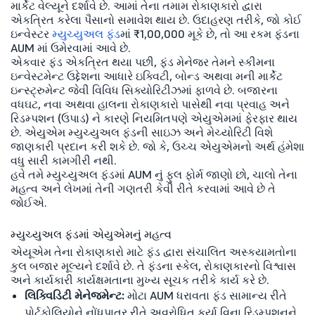
માર્કેટ વેલ્યૂને દર્શાવે છે. આમાં તેના તમામ રોકાણકારો દ્વારા
એકત્રિત કરેલા પૈસાનો સમાવેશ થાય છે. ઉદાહરણ તરીકે, જો કોઈ
ઇન્વેસ્ટર
મ્યુચ્યુઅલ ફંડ
માં ₹1,00,000 મૂકે છે, તો આ રકમ ફંડના
AUM માં ઉમેરવામાં આવે છે.
એકવાર ફંડ એકત્રિત થયા પછી, ફંડ મેનેજર તેમને સ્કીમના
ઇન્વેસ્ટમેન્ટ ઉદ્દેશના આધારે ઇક્વિટી, બોન્ડ અથવા મની માર્કેટ
ઇન્સ્ટ્રુમેન્ટ જેવી વિવિધ સિક્યોરિટીઝમાં ફાળવે છે. બજારના
વધઘટ, નવા અથવા હાલના રોકાણકારો પાસેથી નવા પ્રવાહ અને
રિડમ્પશન (ઉપાડ) ને કારણે નિયમિતપણે એયુએમમાં ફેરફાર થાય
છે. એયુએમ મ્યુચ્યુઅલ ફંડની સાઇઝ અને મેચ્યોરિટી વિશે
જાણકારી પ્રદાન કરી શકે છે. જો કે, ઉચ્ચ એયુએમનો અર્થ હંમેશા
વધુ સારી કામગીરી નથી.
હવે તમે મ્યુચ્યુઅલ ફંડમાં AUM નું ફુલ ફોર્મ જાણો છો, ચાલો તેના
મહત્વ અને લેખમાં તેની ગણતરી કેવી રીતે કરવામાં આવે છે તે
જોઈએ.
મ્યુચ્યુઅલ ફંડમાં એયુએમનું મહત્વ
એયૂએમ તેના રોકાણકારો માટે ફંડ દ્વારા સંચાલિત અસ્કયામતોના
કુલ બજાર મૂલ્યને દર્શાવે છે. તે ફંડના સ્કેલ, રોકાણકારનો વિશ્વાસ
અને કાર્યકારી કાર્યક્ષમતાના મુખ્ય સૂચક તરીકે કાર્ય કરે છે.
લિક્વિડિટી મેનેજમેન્ટ:
મોટા AUM ધરાવતા ફંડ સામાન્ય રીતે
પોર્ટફોલિયોને નોંધપાત્ર રીતે અવરોધિત કર્યા વિના રિડમ્પશનને