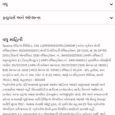
વધુ
ફ્યુચર્સ અને ઑપ્શન્સ
વધુ માહિતી
5paisa કેપિટલ લિમિટેડ. CIN: L67190MH2007PLC289249 | સ્ટૉક બ્રોકર સેબી
રજિસ્ટ્રેશન: INZ000010231 | સેબી ડિપોઝિટરી રજિસ્ટ્રેશન: DP CDSL માં: IN-DP-192-
2016 | રિસર્ચ એનાલિસ્ટ SEBI રજિસ્ટ્રેશન. નં.: INH000025188 | AMFI-રજિસ્ટર્ડ
મ્યુચ્યુઅલ ફંડ ડિસ્ટ્રીબ્યુટર | AMFI રજિસ્ટ્રેશન નં.: ARN-104096 | પ્રારંભિક નોંધણીની
તારીખ: 30/07/2015 | ARN ની વર્તમાન માન્યતા: 30/07/2027 | NSE મેમ્બર id: 14300 |
BSE મેમ્બર id: 6363 | MCX મેમ્બર ID: 55945 | રજિસ્ટર્ડ ઍડ્રેસ - IIFL હાઉસ, સન
ઇન્ફોટેક પાર્ક, રોડ નં. 16V, પ્લોટ નં. B-23, MIDC, થાણે ઇન્ડસ્ટ્રિયલ એરિયા, વાઘલે
એસ્ટેટ, થાણે, મહારાષ્ટ્ર - 400604
*બ્રોકરેજ ફ્લેટ ફી/અમલમાં મુકવામાં આવેલ ઑર્ડરના આધારે વસૂલવામાં આવશે અને
ટકાવારીના આધારે નહીં. સિક્યોરિટીઝ માર્કેટમાં ઇન્વેસ્ટમેન્ટ માર્કેટ રિસ્કને આધિન છે,
ઇન્વેસ્ટ કરતા પહેલાં તમામ સંબંધિત ડૉક્યૂમેન્ટ કાળજીપૂર્વક વાંચો. IPV અને ક્લાયન્ટની
યોગ્ય ચકાસણી પૂર્ણ થયા પછી ડિજિટલ એકાઉન્ટ ખોલવામાં આવશે. જો શેરનું વેચાણ/
ખરીદી મૂલ્ય ₹10/- અથવા તેનાથી ઓછું હોય, તો પ્રતિ શેર મહત્તમ 25 પૈસા બ્રોકરેજ
એકત્રિત કરી શકાય છે. બ્રોકરેજ સેબી દ્વારા નિર્ધારિત મર્યાદાને વટાવશે નહીં.
મ્યુચ્યુઅલ ફંડ, મ્યુચ્યુઅલ ફંડ-એસઆઇપી એક્સચેન્જ ટ્રેડેડ પ્રૉડક્ટ નથી, અને