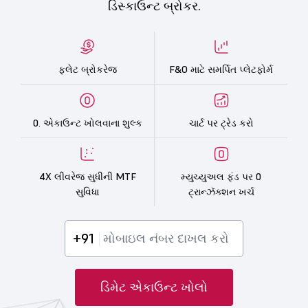
ડિસ્કાઉન્ટ બ્રોકર.
ફ્લેટ બ્રોકરેજ
F&O માટે સમર્પિત પ્લેટફોર્મ
0. એકાઉન્ટ ખોલવાના શુલ્ક
ચાર્ટ પર ટ્રેડ કરો
4X લીવરેજ સુધીની MTF
મ્યુચ્યુઅલ ફંડ પર 0
સુવિધા
ટ્રાન્ઝૅક્શન ખર્ચ
+91
ડિમેટ એકાઉન્ટ ખોલો