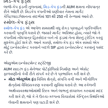
મિડ-કેપ ફંડ્સ
લાર્જ-કેપ ફંડની તુલનામાં,
મિડ-કેપ ફંડ
ની AUM ક્ષમતા નોંધપાત્ર
રીતે ઓછી છે. મિડકેપ કંપનીઓ ઘણીવાર તેમના માર્કેટ
કેપિટલાઇઝેશનના સંદર્ભમાં 101 થી 250 ની રેન્જમાં આવે છે.
સ્મોલ-કેપ ફંડ્સ
સ્મોલ-કેપ ફંડ
એ આપેલ સમયથી વધુ રોકડ પ્રવાહને પ્રતિબંધિત
કરવાની પ્રવૃત્તિ ધરાવે છે. જ્યારે માર્કેટ અસ્થિર હોય, ત્યારે જો તે
કંપનીમાં નોંધપાત્ર હિસ્સેદાર બને તો ફંડમાં તેના શેરનું ટ્રેડિંગ કરવું
મુશ્કેલ હોઈ શકે છે. આને કારણે, સ્મોલ-કેપ ફંડ એક સમયે એક
મોટું ઇન્વેસ્ટમેન્ટ કરવાને બદલે SIP દ્વારા ઇન્વેસ્ટમેન્ટ કરવાનું પસંદ
કરે છે.
એયુએમ ઇન્વેસ્ટમેન્ટ સ્ટ્રેટેજી
AUM સાઇઝ ફંડ મેનેજર પોર્ટફોલિયો નિર્માણ અને એસેટ
ફાળવણીનો કેવી રીતે સંપર્ક કરે છે તે પ્રભાવિત કરી શકે છે.
મોટા એયૂએમ ફંડ
વિવિધ ક્ષેત્રો, સંપત્તિ વર્ગો અને ભૌગોલિક
ક્ષેત્રોમાં વૈવિધ્યકરણ કરવાની સુવિધા ધરાવે છે. આ સ્કેલની
અર્થવ્યવસ્થાઓમાંથી રિસ્ક અને લાભનું સંચાલન કરવામાં મદદ
કરી શકે છે, જો કે તે ઉચ્ચ-કલ્પના વિચારોમાં કેન્દ્રિત સ્થિતિઓ
લેવાની ક્ષમતાને પણ ઘટાડી શકે છે.