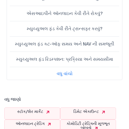
એસઆઇપીને ઑનલાઇન કેવી રીતે રોકવું?
મ્યુચ્યુઅલ ફંડ કેવી રીતે ટ્રાન્સફર કરવું?
મ્યુચ્યુઅલ ફંડ કટ-ઑફ સમય અને NAV ની સમજૂતી
મ્યુચ્યુઅલ ફંડ રિડમ્પશન: પ્રક્રિયા અને સમયસીમા
વધુ વાંચો
વધુ જાણો
સ્ટૉક/શેર માર્કેટ
ડિમેટ એકાઉન્ટ
ઑનલાઇન ટ્રેડિંગ
કોમોડિટી ટ્રેડિંગની મૂળભૂત
બાબતો