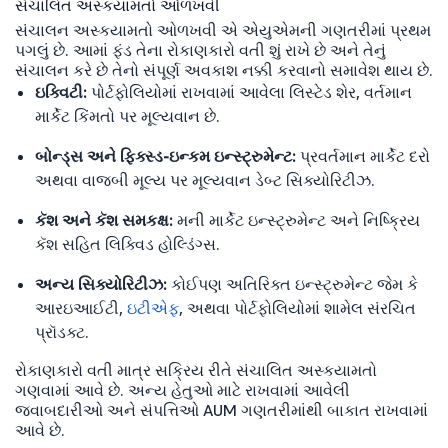
સંચાલિત અસ્કયામતો ઓળખવી
સંચાલન અસ્કયામતો ઓળખવી એ એયુએમની ગણતરીમાં પ્રથમ
પગલું છે. આમાં ફંડ તેના રોકાણકારો વતી શું રાખે છે અને તેનું
સંચાલન કરે છે તેનો સંપૂર્ણ અવકાશ નક્કી કરવાનો સમાવેશ થાય છે.
ઇક્વિટી:
પોર્ટફોલિયોમાં રાખવામાં આવેલા લિસ્ટેડ શેર, વર્તમાન
માર્કેટ કિંમતો પર મૂલ્યવાન છે.
બોન્ડ્સ અને ફિક્સ્ડ-ઇન્કમ ઇન્સ્ટ્રુમેન્ટ:
પ્રવર્તમાન માર્કેટ દરો
અથવા વાજબી મૂલ્ય પર મૂલ્યવાન ડેબ્ટ સિક્યોરિટીઝ.
કૅશ અને કૅશ સમકક્ષ:
મની માર્કેટ ઇન્સ્ટ્રુમેન્ટ અને નિષ્ક્રિય
કૅશ સહિત લિક્વિડ હોલ્ડિંગ્સ.
અન્ય સિક્યોરિટીઝ:
કોઈપણ અતિરિક્ત ઇન્સ્ટ્રુમેન્ટ જેમ કે
આરઇઆઈટી,
ઇટીએફ
, અથવા પોર્ટફોલિયોમાં શામેલ સંરચિત
પ્રૉડક્ટ.
રોકાણકારો વતી માત્ર સક્રિય રીતે સંચાલિત અસ્કયામતો
ગણવામાં આવે છે. અન્ય હેતુઓ માટે રાખવામાં આવેલી
જવાબદારીઓ અને સંપત્તિઓ AUM ગણતરીમાંથી બાકાત રાખવામાં
આવે છે.