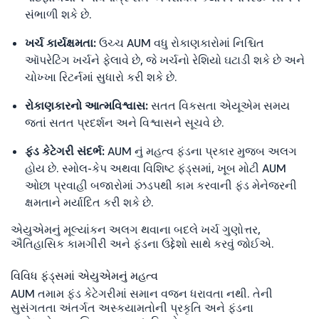
સંભાળી શકે છે.
ખર્ચ કાર્યક્ષમતા:
ઉચ્ચ AUM વધુ રોકાણકારોમાં નિશ્ચિત
ઑપરેટિંગ ખર્ચને ફેલાવે છે, જે ખર્ચનો રેશિયો ઘટાડી શકે છે અને
ચોખ્ખા રિટર્નમાં સુધારો કરી શકે છે.
રોકાણકારનો આત્મવિશ્વાસ:
સતત વિકસતા એયૂએમ સમય
જતાં સતત પ્રદર્શન અને વિશ્વાસને સૂચવે છે.
ફંડ કેટેગરી સંદર્ભ:
AUM નું મહત્વ ફંડના પ્રકાર મુજબ અલગ
હોય છે. સ્મોલ-કેપ અથવા વિશિષ્ટ ફંડ્સમાં, ખૂબ મોટી AUM
ઓછા પ્રવાહી બજારોમાં ઝડપથી કામ કરવાની ફંડ મેનેજરની
ક્ષમતાને મર્યાદિત કરી શકે છે.
એયુએમનું મૂલ્યાંકન અલગ થવાના બદલે ખર્ચ ગુણોત્તર,
ઐતિહાસિક કામગીરી અને ફંડના ઉદ્દેશો સાથે કરવું જોઈએ.
વિવિધ ફંડ્સમાં એયુએમનું મહત્વ
AUM તમામ ફંડ કેટેગરીમાં સમાન વજન ધરાવતા નથી. તેની
સુસંગતતા અંતર્ગત અસ્કયામતોની પ્રકૃતિ અને ફંડના