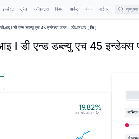
इन्व्हेस्ट
ट्रेड
प्रॉडक्ट्स
किंमत
मार्केट
शिका
पार्टनर
ससीआइ I डी एन्ड डब्ल्यु एच 45 इन्डेक्स फन्ड - डीआइआर ( जि )
इ I डी एन्ड डब्ल्यु एच 45 इन्डेक्
19.82%
मासिक 
3Y सीएजीआर रिटर्न
गुंतवण