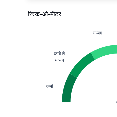
रिस्क-ओ-मीटर
मध्यम
कमी ते
मध्यम
कमी