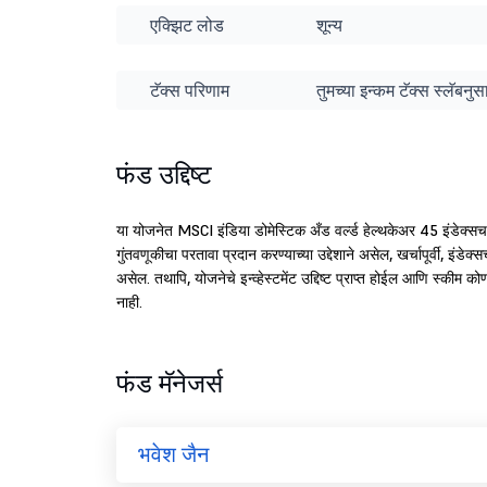
एक्झिट लोड
शून्य
टॅक्स परिणाम
तुमच्या इन्कम टॅक्स स्लॅबन
फंड उद्दिष्ट
या योजनेत MSCI इंडिया डोमेस्टिक अँड वर्ल्ड हेल्थकेअर 45 इंडेक्सचा
गुंतवणूकीचा परतावा प्रदान करण्याच्या उद्देशाने असेल, खर्चापूर्वी, इंडेक
असेल. तथापि, योजनेचे इन्व्हेस्टमेंट उद्दिष्ट प्राप्त होईल आणि स्कीम क
नाही.
फंड मॅनेजर्स
भवेश जैन