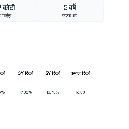
 कोटी
5 वर्षे
ड साईझ
फंडचे वय
टर्न
3Y रिटर्न
5Y रिटर्न
कमाल रिटर्न
09%
19.82%
13.70%
16.83