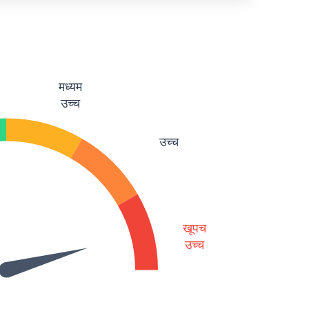
मध्यम
उच्च
उच्च
खूपच
उच्च