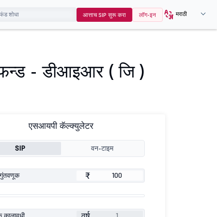
मराठी
आत्ताच SIP सुरू करा
लॉग-इन
स फन्ड - डीआइआर ( जि )
एसआयपी कॅल्क्युलेटर
SIP
वन-टाइम
₹
गुंतवणूक
वर्ष
ूक कालावधी