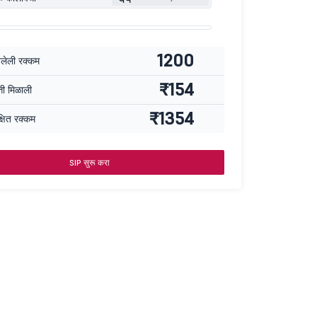
1200
वलेली रक्कम
₹154
्ती मिळाली
₹1354
्षित रक्कम
SIP सुरू करा