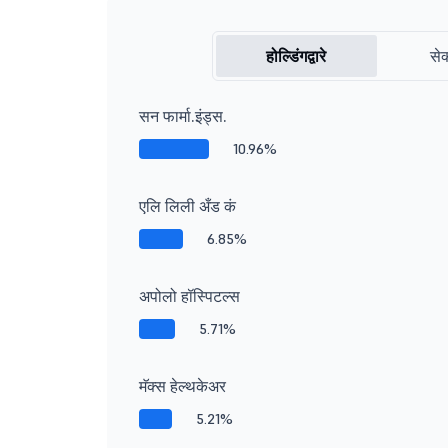
होल्डिंगद्वारे
सेक
सन फार्मा.इंड्स.
10.96%
एलि लिली अँड कं
6.85%
अपोलो हॉस्पिटल्स
5.71%
मॅक्स हेल्थकेअर
5.21%