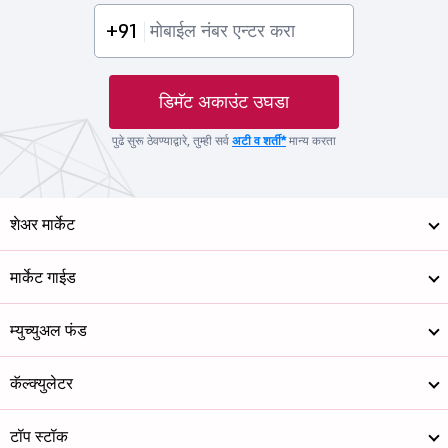
+91
डिमॅट अकाउंट उघडा
पुढे सुरू ठेवण्याद्वारे, तुम्ही सर्व
अटी व शर्ती*
मान्य करता
शेअर मार्केट
मार्केट गाईड
म्युच्युअल फंड
कॅल्क्युलेटर
टॉप स्टॉक