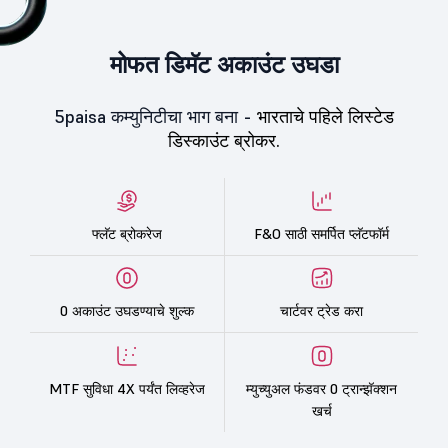
मोफत डिमॅट अकाउंट उघडा
5paisa कम्युनिटीचा भाग बना -
भारताचे पहिले लिस्टेड
डिस्काउंट ब्रोकर.
फ्लॅट ब्रोकरेज
F&O साठी समर्पित प्लॅटफॉर्म
0 अकाउंट उघडण्याचे शुल्क
चार्टवर ट्रेड करा
MTF सुविधा 4X पर्यंत लिव्हरेज
म्युच्युअल फंडवर 0 ट्रान्झॅक्शन
खर्च