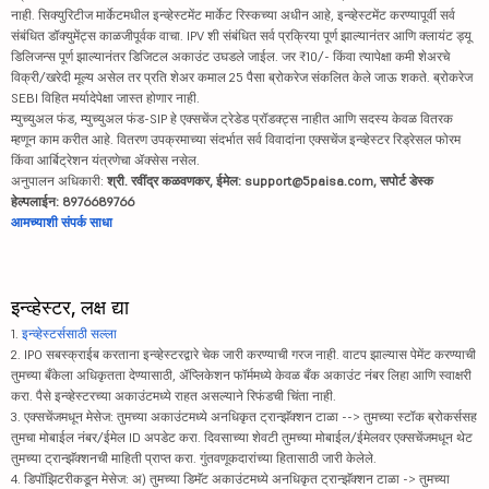
नाही. सिक्युरिटीज मार्केटमधील इन्व्हेस्टमेंट मार्केट रिस्कच्या अधीन आहे, इन्व्हेस्टमेंट करण्यापूर्वी सर्व
संबंधित डॉक्युमेंट्स काळजीपूर्वक वाचा. IPV शी संबंधित सर्व प्रक्रिया पूर्ण झाल्यानंतर आणि क्लायंट ड्यू
डिलिजन्स पूर्ण झाल्यानंतर डिजिटल अकाउंट उघडले जाईल. जर ₹10/- किंवा त्यापेक्षा कमी शेअरचे
विक्री/खरेदी मूल्य असेल तर प्रति शेअर कमाल 25 पैसा ब्रोकरेज संकलित केले जाऊ शकते. ब्रोकरेज
SEBI विहित मर्यादेपेक्षा जास्त होणार नाही.
म्युच्युअल फंड, म्युच्युअल फंड-SIP हे एक्सचेंज ट्रेडेड प्रॉडक्ट्स नाहीत आणि सदस्य केवळ वितरक
म्हणून काम करीत आहे. वितरण उपक्रमाच्या संदर्भात सर्व विवादांना एक्सचेंज इन्व्हेस्टर रिड्रेसल फोरम
किंवा आर्बिट्रेशन यंत्रणेचा ॲक्सेस नसेल.
अनुपालन अधिकारी:
श्री. रवींद्र कळवणकर, ईमेल: support@5paisa.com, सपोर्ट डेस्क
हेल्पलाईन: 8976689766
आमच्याशी संपर्क साधा
इन्व्हेस्टर, लक्ष द्या
1.
इन्व्हेस्टर्ससाठी सल्ला
2. IPO सबस्क्राईब करताना इन्व्हेस्टरद्वारे चेक जारी करण्याची गरज नाही. वाटप झाल्यास पेमेंट करण्याची
तुमच्या बँकेला अधिकृतता देण्यासाठी, ॲप्लिकेशन फॉर्ममध्ये केवळ बँक अकाउंट नंबर लिहा आणि स्वाक्षरी
करा. पैसे इन्व्हेस्टरच्या अकाउंटमध्ये राहत असल्याने रिफंडची चिंता नाही.
3. एक्सचेंजमधून मेसेज: तुमच्या अकाउंटमध्ये अनधिकृत ट्रान्झॅक्शन टाळा --> तुमच्या स्टॉक ब्रोकर्ससह
तुमचा मोबाईल नंबर/ईमेल ID अपडेट करा. दिवसाच्या शेवटी तुमच्या मोबाईल/ईमेलवर एक्सचेंजमधून थेट
तुमच्या ट्रान्झॅक्शनची माहिती प्राप्त करा. गुंतवणूकदारांच्या हितासाठी जारी केलेले.
4. डिपॉझिटरीकडून मेसेज: अ) तुमच्या डिमॅट अकाउंटमध्ये अनधिकृत ट्रान्झॅक्शन टाळा -> तुमच्या