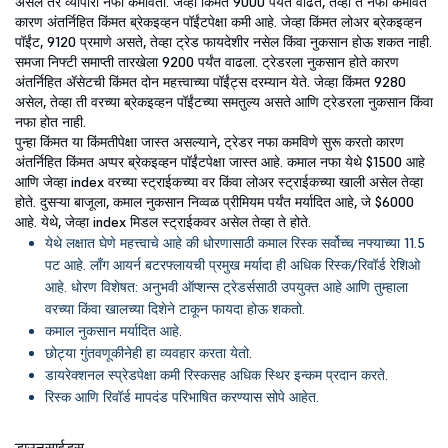
असेल तर व्यापारी नफा कमावतो. जेव्हा किंमत 9000 पर्यंत वाढते, तेव्हा ते नफा कमावते
कारण अंतर्निहित किंमत ब्रेकइव्हन पॉईंटपेक्षा कमी आहे. जेव्हा किंमत लोअर ब्रेकइव्हन
पॉईंट, 9120 प्रमाणे असते, तेव्हा ट्रेड फायदेशीर नसेल किंवा नुकसान होऊ शकत नाही.
समजा निफ्टी समाप्ती तारखेला 9200 पर्यंत वाढला. ट्रेडरला नुकसान होते कारण
अंतर्निहित ॲसेटची किंमत दोन महत्त्वाच्या पॉईंट्स दरम्यान येते. जेव्हा किंमत 9280
असेल, तेव्हा ती वरच्या ब्रेकइव्हन पॉईंटच्या समतुल्य असते आणि ट्रेडरला नुकसान किंवा
नफा होत नाही.
पुन्हा किंमत या किंमतीपेक्षा जास्त असल्याने, ट्रेडर नफा कमविणे सुरू करतो कारण
अंतर्निहित किंमत अप्पर ब्रेकइव्हन पॉईंटपेक्षा जास्त आहे. कमाल नफा येथे $1500 आहे
आणि जेव्हा index वरच्या स्ट्राईकच्या वर किंवा लोअर स्ट्राईकच्या खाली असेल तेव्हा
होते. दुसऱ्या बाजूला, कमाल नुकसान निव्वळ प्रीमियम पर्यंत मर्यादित आहे, जे $6000
आहे. येथे, जेव्हा index मिडल स्ट्राईकवर असेल तेव्हा ते होते.
येथे लक्षात घेणे महत्त्वाचे आहे की धोरणासाठी कमाल रिस्क सर्वोच्च नफ्याच्या 11.5
पट आहे. लाँग आयर्न बटरफ्लायची प्रमुख मर्यादा ही अधिक रिस्क/रिवॉर्ड रेशिओ
आहे. धोरण विशेषत: अनुभवी ऑप्शन्स ट्रेडर्ससाठी उपयुक्त आहे आणि तुम्हाला
वरच्या किंवा खालच्या दिशेने टाकून फायदा होऊ शकतो.
कमाल नुकसान मर्यादित आहे.
छोट्या गुंतवणूकीनेही हा व्यवहार करता येतो.
डायरेक्शनल स्प्रेडपेक्षा कमी रिस्कसह अधिक स्थिर इन्कम प्रदान करते.
रिस्क आणि रिवॉर्ड मापदंड परिभाषित करण्यास सोपे आहेत.
डाउनसाईड्स