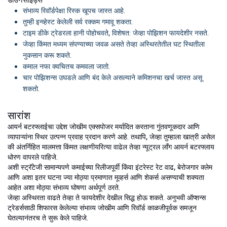
संभाव्य रिवॉर्डपेक्षा रिस्क खूपच जास्त आहे.
तुम्ही इन्व्हेस्ट केलेली सर्व रक्कम गमावू शकता.
टाइम डीके ट्रेडरला हानी पोहोचवते, विशेषत: जेव्हा पोझिशन फायदेशीर नसते.
जेव्हा किंमत मध्यम संपण्याच्या जवळ असते तेव्हा अस्थिरतेतील घट स्थितीला
नुकसान करू शकते.
कमाल नफा क्वचितच कमवला जातो.
चार पोझिशन्स उघडले आणि बंद केले असल्याने कमिशनचा खर्च जास्त असू
शकतो.
सारांश
आयर्न बटरफ्लाईचा उद्देश जोखीम एक्सपोजर मर्यादित करताना गुंतवणूकदार आणि
व्यापाऱ्यांना स्थिर उत्पन्न प्रवाह प्रदान करणे आहे. तथापि, जेव्हा तुम्हाला खात्री असेल
की अंतर्निहित मालमत्ता किंमत लक्षणीयरित्या वाढेल तेव्हा न्यूट्रल लॉंग आयर्न बटरफ्लाय
धोरण वापरले पाहिजे.
अशी स्ट्रॅटेजी सामान्यपणे कमाईच्या रिलीजपूर्वी किंवा इंटरेस्ट रेट वाढ, बेरोजगार क्लेम
आणि अशा इतर घटना ज्या मोठ्या प्रमाणात मूव्हर्स आणि शेकर्स असण्याची शक्यता
आहेत अशा मोठ्या संभाव्य घोषणा अर्थपूर्ण ठरते.
जेव्हा अस्थिरता वाढते तेव्हा ते फायदेशीर देखील सिद्ध होऊ शकते. अनुभवी ऑप्शन्स
ट्रेडर्ससाठी शिफारस केलेल्या संभाव्य जोखीम आणि रिवॉर्ड काळजीपूर्वक समजून
घेतल्यानंतरच ते सुरू केले पाहिजे.