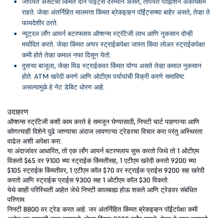
जोपर्यंत ॲसेटची किंमत दोन पॉईंट्स दरम्यान असते, तोपर्यंत पोझिशन अकार्यक्षम
राहते. जेव्हा अंतर्निहित मालमत्ता किंमत ब्रेकइव्हन पॉईंट्सच्या बाहेर असते, तेव्हा ते
फायदेशीर ठरते.
न्यूट्रल लाँग आयर्न बटरफ्लाय ऑप्शन्स स्ट्रॅटेजी लाभ आणि नुकसान दोन्ही
मर्यादित करते. जेव्हा किंमत अप्पर स्ट्राईकपेक्षा जास्त किंवा लोअर स्ट्राईकपेक्षा
कमी होते तेव्हा कमाल नफा दिसून येतो.
दुसऱ्या बाजूला, जेव्हा मिड स्ट्राईकवर किंमत योग्य असते तेव्हा कमाल नुकसान
होते. ATM खरेदी करणे आणि ओटीएम पर्यायांची विक्री करणे समाविष्ट
असल्यामुळे हे नेट डेबिट धोरण आहे.
उदाहरण
ऑप्शन्स स्ट्रॅटेजी कशी काम करते हे समजून घेण्यासाठी, निफ्टी चार्ट पाहणाऱ्या आणि
कोणत्याही दिशेने पुढे जाण्याचा अंदाज लावणाऱ्या ट्रेडरचा विचार करा परंतु अस्थिरता
वाढेल अशी अपेक्षा करा.
या अंदाजांवर आधारित, तो एक लाँग आयर्न बटरफ्लाय सुरू करतो जिथे तो 1 ओटीएम
विकतो $65 वर 9100 च्या स्ट्राईक किंमतीसह, 1 एटीएम खरेदी करतो 9200 च्या
$105 स्ट्राईक किंमतीवर, 1 एटीएम कॉल $70 वर स्ट्राईक प्राईस 9200 सह खरेदी
करतो आणि स्ट्राईक प्राईस 9300 सह 1 ओटीएम कॉल $30 विकतो.
येथे काही परिस्थिती आहेत जेथे निफ्टी कालबाह्य होऊ शकते आणि ट्रेडवर संबंधित
परिणाम.
निफ्टी 8800 वर ट्रेड करत आहे. जर अंतर्निहित किंमत ब्रेकइव्हन पॉईंटपेक्षा कमी