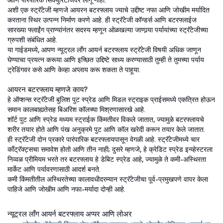
आणि पारंपारिक सिक्युरिटीजवर लागू नाही.
अशी एक स्ट्रॅटेजी म्हणजे आयरन बटरफ्लाय ज्याचे उद्दीष्ट नफा आणि जोखीम मर्यादित
करताना स्थिर उत्पन्न निर्माण करणे आहे. ही स्ट्रॅटेजी कॉन्डर्स आणि बटरफ्लाईज
सारख्या फ्लाईंग प्राण्यांनंतर सदस्य म्हणून ओळखल्या जाणार्‍या पर्यायांच्या स्ट्रॅटेजीच्या
ग्रुपशी संबंधित आहे.
या गाईडमध्ये, आपण न्यूट्रल लाँग आयर्न बटरफ्लाय स्ट्रॅटेजी विषयी अधिक जाणून
घेण्याचा प्रयत्न करूया आणि इच्छित उद्दिष्टे साध्य करण्यासाठी तुम्ही ते तुमच्या पर्याय
ट्रेडिंगवर कसे आणि केव्हा अप्लाय करू शकता ते पाहूया.
आयरन बटरफ्लाय म्हणजे काय?
हे ऑप्शन्स स्ट्रॅटेजी बुलिश पुट स्प्रेड आणि मिडल स्ट्राइक प्राईसमध्ये एकत्रित होऊन
समान कालबाह्यतेसह बिअरिश कॉलच्या मिश्रणासारखे आहे.
शॉर्ट पुट आणि स्प्रेड मध्यम स्ट्राईक किंमतीवर विकले जातात, ज्यामुळे बटरफ्लायचे
शरीर तयार होते आणि पंख अनुक्रमे पुट आणि कॉल खरेदी करून तयार केले जातात.
ही स्ट्रॅटेजी दोन प्रकारे पारंपारिक बटरफ्लायपासून वेगळी आहे. स्ट्रॅटेजीमध्ये चार
काँट्रॅक्ट्सचा समावेश होतो आणि तीन नाही; दुसरे म्हणजे, हे क्रेडिट स्प्रेड इन्व्हेस्टरला
निव्वळ प्रीमियम भरते तर बटरफ्लाय हे डेबिट स्प्रेड आहे, ज्यामुळे ते कमी-अस्थिरता
मार्केट आणि पर्यावरणासाठी आदर्श बनते.
कमी किंमतीतील अस्थिरतेच्या कालावधीदरम्यान स्ट्रॅटेजीचा पूर्व-प्रमुखपणे वापर केला
पाहिजे आणि जोखीम आणि नफा-मर्यादा दोन्ही आहे.
न्यूट्रल लाँग आयर्न बटरफ्लाय अप्पर आणि लोअर