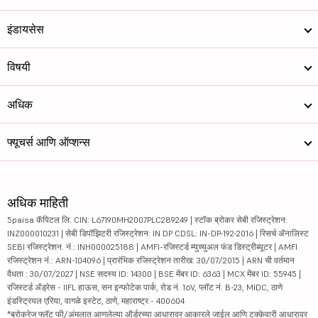
इंडायसेस
विषयी
अधिक
फ्यूचर्स आणि ऑप्शन्स
अधिक माहिती
5paisa कॅपिटल लि. CIN: L67190MH2007PLC289249 | स्टॉक ब्रोकर सेबी रजिस्ट्रेशन:
INZ000010231 | सेबी डिपॉझिटरी रजिस्ट्रेशन: IN DP CDSL: IN-DP-192-2016 | रिसर्च ॲनालिस्ट
SEBI रजिस्ट्रेशन. नं.: INH000025188 | AMFI-रजिस्टर्ड म्युच्युअल फंड डिस्ट्रीब्यूटर | AMFI
रजिस्ट्रेशन नं.: ARN-104096 | प्रारंभिक रजिस्ट्रेशन तारीख: 30/07/2015 | ARN ची वर्तमान
वैधता : 30/07/2027 | NSE सदस्य ID: 14300 | BSE मेंबर ID: 6363 | MCX मेंबर ID: 55945 |
रजिस्टर्ड ॲड्रेस - IIFL हाऊस, सन इन्फोटेक पार्क, रोड नं. 16V, प्लॉट नं. B-23, MIDC, ठाणे
इंडस्ट्रियल एरिया, वागळे इस्टेट, ठाणे, महाराष्ट्र - 400604
*ब्रोकरेज फ्लॅट फी/अंमलात आणलेल्या ऑर्डरच्या आधारावर आकारले जाईल आणि टक्केवारी आधारावर