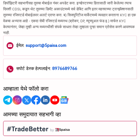
डिपॉझिटरी सहभागीसह तुमचा मोबाईल नंबर अपडेट करा. इन्व्हेस्टरच्या हितासाठी जारी केलेल्या त्याच
दिवशी CDSL कडून थेट तुमच्या डिमॅट अकाउंटमध्ये सर्व डेबिट आणि इतर महत्त्वाच्या ट्रान्झॅक्शनसाठी
तुमच्या रजिस्टर्ड मोबाईलवर अलर्ट प्राप्त करा. ब) सिक्युरिटीज मार्केटमध्ये व्यवहार करताना KYC हा एक
वेळचा अभ्यास आहे - एकदा सेबी रजिस्टर्ड मध्यस्थ (ब्रोकर, DP, म्युच्युअल फंड इ.) मार्फत KYC
केल्यानंतर, जेव्हा तुम्ही अन्य मध्यस्थीशी संपर्क साधता तेव्हा तुम्हाला पुन्हा समान प्रोसेस करणे आवश्यक
नाही.
ईमेल:
support@5paisa.com
सपोर्ट डेस्क हेल्पलाईन:
8976689766
आम्हाला येथे फॉलो करा
आमच्या समुदायात सहभागी व्हा