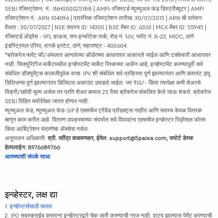
SEBI रजिस्ट्रेशन. नं.: INH000025188 | AMFI-रजिस्टर्ड म्युच्युअल फंड डिस्ट्रीब्यूटर | AMFI
रजिस्ट्रेशन नं.: ARN-104096 | प्रारंभिक रजिस्ट्रेशन तारीख: 30/07/2015 | ARN ची वर्तमान
वैधता : 30/07/2027 | NSE सदस्य ID: 14300 | BSE मेंबर ID: 6363 | MCX मेंबर ID: 55945 |
रजिस्टर्ड ॲड्रेस - IIFL हाऊस, सन इन्फोटेक पार्क, रोड नं. 16V, प्लॉट नं. B-23, MIDC, ठाणे
इंडस्ट्रियल एरिया, वागळे इस्टेट, ठाणे, महाराष्ट्र - 400604
*ब्रोकरेज फ्लॅट फी/अंमलात आणलेल्या ऑर्डरच्या आधारावर आकारले जाईल आणि टक्केवारी आधारावर
नाही. सिक्युरिटीज मार्केटमधील इन्व्हेस्टमेंट मार्केट रिस्कच्या अधीन आहे, इन्व्हेस्टमेंट करण्यापूर्वी सर्व
संबंधित डॉक्युमेंट्स काळजीपूर्वक वाचा. IPV शी संबंधित सर्व प्रक्रिया पूर्ण झाल्यानंतर आणि क्लायंट ड्यू
डिलिजन्स पूर्ण झाल्यानंतर डिजिटल अकाउंट उघडले जाईल. जर ₹10/- किंवा त्यापेक्षा कमी शेअरचे
विक्री/खरेदी मूल्य असेल तर प्रति शेअर कमाल 25 पैसा ब्रोकरेज संकलित केले जाऊ शकते. ब्रोकरेज
SEBI विहित मर्यादेपेक्षा जास्त होणार नाही.
म्युच्युअल फंड, म्युच्युअल फंड-SIP हे एक्सचेंज ट्रेडेड प्रॉडक्ट्स नाहीत आणि सदस्य केवळ वितरक
म्हणून काम करीत आहे. वितरण उपक्रमाच्या संदर्भात सर्व विवादांना एक्सचेंज इन्व्हेस्टर रिड्रेसल फोरम
किंवा आर्बिट्रेशन यंत्रणेचा ॲक्सेस नसेल.
अनुपालन अधिकारी:
श्री. रवींद्र कळवणकर, ईमेल: support@5paisa.com, सपोर्ट डेस्क
हेल्पलाईन: 8976689766
आमच्याशी संपर्क साधा
इन्व्हेस्टर, लक्ष द्या
1.
इन्व्हेस्टर्ससाठी सल्ला
2. IPO सबस्क्राईब करताना इन्व्हेस्टरद्वारे चेक जारी करण्याची गरज नाही. वाटप झाल्यास पेमेंट करण्याची