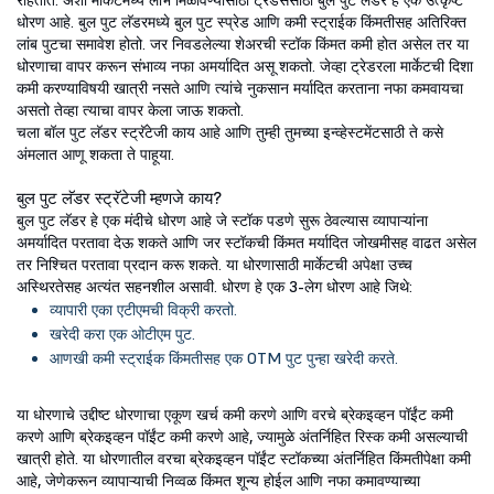
राहतात. अशा मार्केटमध्ये लाभ मिळविण्यासाठी ट्रेडर्ससाठी बुल पुट लॅडर हे एक उत्कृष्ट
धोरण आहे. बुल पुट लॅडरमध्ये बुल पुट स्प्रेड आणि कमी स्ट्राईक किंमतीसह अतिरिक्त
लांब पुटचा समावेश होतो. जर निवडलेल्या शेअरची स्टॉक किंमत कमी होत असेल तर या
धोरणाचा वापर करून संभाव्य नफा अमर्यादित असू शकतो. जेव्हा ट्रेडरला मार्केटची दिशा
कमी करण्याविषयी खात्री नसते आणि त्यांचे नुकसान मर्यादित करताना नफा कमवायचा
असतो तेव्हा त्याचा वापर केला जाऊ शकतो.
चला बॉल पुट लॅडर स्ट्रॅटेजी काय आहे आणि तुम्ही तुमच्या इन्व्हेस्टमेंटसाठी ते कसे
अंमलात आणू शकता ते पाहूया.
बुल पुट लॅडर स्ट्रॅटेजी म्हणजे काय?
बुल पुट लॅडर हे एक मंदीचे धोरण आहे जे स्टॉक पडणे सुरू ठेवल्यास व्यापाऱ्यांना
अमर्यादित परतावा देऊ शकते आणि जर स्टॉकची किंमत मर्यादित जोखमीसह वाढत असेल
तर निश्चित परतावा प्रदान करू शकते. या धोरणासाठी मार्केटची अपेक्षा उच्च
अस्थिरतेसह अत्यंत सहनशील असावी. धोरण हे एक 3-लेग धोरण आहे जिथे:
व्यापारी एका एटीएमची विक्री करतो.
खरेदी करा एक ओटीएम पुट.
आणखी कमी स्ट्राईक किंमतीसह एक OTM पुट पुन्हा खरेदी करते.
या धोरणाचे उद्दीष्ट धोरणाचा एकूण खर्च कमी करणे आणि वरचे ब्रेकइव्हन पॉईंट कमी
करणे आणि ब्रेकइव्हन पॉईंट कमी करणे आहे, ज्यामुळे अंतर्निहित रिस्क कमी असल्याची
खात्री होते. या धोरणातील वरचा ब्रेकइव्हन पॉईंट स्टॉकच्या अंतर्निहित किंमतीपेक्षा कमी
आहे, जेणेकरून व्यापाऱ्याची निव्वळ किंमत शून्य होईल आणि नफा कमावण्याच्या