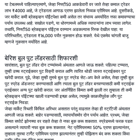
या टेबलमध्ये पाहिल्याप्रमाणे, जेव्हा निफ्टी50 आकडेवारी वर जाते तेव्हा कमाल ट्रेडर
लाभ ₹4000 आहे, जे ट्रेडरला आगाऊ प्राप्त झालेला निव्वळ प्रीमियम आहे. दुसरीकडे,
जर मार्केट कमी ब्रेकइव्हन पॉईंटपेक्षा कमी असेल तर संभाव्य अमर्यादित नफा कमावण्याचा
पर्याय उपलब्ध आहे. सखोल पडणे, या धोरणामध्ये अधिक व्यापाऱ्यांना लाभ घ्यावा लागेल.
तथापि, निफ्टी50 ब्रेकइव्हन पॉईंट्स दरम्यान अडकल्यास रिस्क देखील पाहा. या
परिस्थितीत, ट्रेडरला ₹16,000 पर्यंत नुकसान होऊ शकते. येथे एकमेव चांगली बाजू
म्हणजे नुकसान मर्यादित आहे.
बेरिश बुल पुट लॅडरसाठी शिफारशी
सारांशात, बुल पुट लॅडर दोन टप्प्यांमध्ये अंमलात आणले जाऊ शकते. पहिल्या टप्प्यात,
तुम्ही उच्च स्ट्राईकवर पुट विक्री कराल आणि त्वरित थोडी जास्त स्ट्राईकवर पुट
खरेदी कराल. पुढे, जेव्हा तुम्ही तुमचे बुल पुट स्प्रेड सेट-अप केले असेल, तेव्हा तुम्ही बुल
पुट स्प्रेड ॲडजस्ट करण्यासाठी आणि त्याला बुल पुट लॅडर बनवण्यासाठी कमी स्ट्राईक
प्राईसवर अन्य पुट खरेदी कराल. जर अंतर्निहित किंमत कमी झाली तर तुम्हाला ती कमी
ब्रेकइव्हन पॉईंटच्या खाली पडण्याची इच्छा असेल, त्यामुळे काळजीपूर्वक लाँग पुट
स्ट्राईक निवडा.
जेव्हा मार्केट स्थिती किंचित अस्थिर असतात परंतु वाढतात तेव्हा ही स्ट्रॅटेजी अंमलात
आणली जाऊ शकते. बाहेर पडण्यासाठी, व्यापार्यांसमोर दोन पर्याय आहेत. प्रथम, जेव्हा
किंमत सपोर्ट झोनच्या वर राहते तेव्हा ते नफा बुक करू शकतात. स्प्रेडमध्ये फरक पडत
असल्याने व्यापारी नफा बुक करू शकतात. नेट प्रीमियमच्या 50% प्राप्त झाल्यानंतर,
तुम्हाला तुमचा टार्गेट प्रीमियम प्राप्त झाल्यानंतर तुम्ही पोझिशन बंद करू शकता किंवा