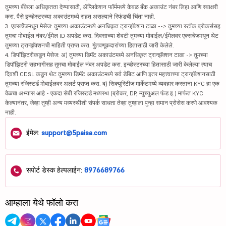
तुमच्या बँकेला अधिकृतता देण्यासाठी, ॲप्लिकेशन फॉर्ममध्ये केवळ बँक अकाउंट नंबर लिहा आणि स्वाक्षरी
करा. पैसे इन्व्हेस्टरच्या अकाउंटमध्ये राहत असल्याने रिफंडची चिंता नाही.
3. एक्सचेंजमधून मेसेज: तुमच्या अकाउंटमध्ये अनधिकृत ट्रान्झॅक्शन टाळा --> तुमच्या स्टॉक ब्रोकर्ससह
तुमचा मोबाईल नंबर/ईमेल ID अपडेट करा. दिवसाच्या शेवटी तुमच्या मोबाईल/ईमेलवर एक्सचेंजमधून थेट
तुमच्या ट्रान्झॅक्शनची माहिती प्राप्त करा. गुंतवणूकदारांच्या हितासाठी जारी केलेले.
4. डिपॉझिटरीकडून मेसेज: अ) तुमच्या डिमॅट अकाउंटमध्ये अनधिकृत ट्रान्झॅक्शन टाळा -> तुमच्या
डिपॉझिटरी सहभागीसह तुमचा मोबाईल नंबर अपडेट करा. इन्व्हेस्टरच्या हितासाठी जारी केलेल्या त्याच
दिवशी CDSL कडून थेट तुमच्या डिमॅट अकाउंटमध्ये सर्व डेबिट आणि इतर महत्त्वाच्या ट्रान्झॅक्शनसाठी
तुमच्या रजिस्टर्ड मोबाईलवर अलर्ट प्राप्त करा. ब) सिक्युरिटीज मार्केटमध्ये व्यवहार करताना KYC हा एक
वेळचा अभ्यास आहे - एकदा सेबी रजिस्टर्ड मध्यस्थ (ब्रोकर, DP, म्युच्युअल फंड इ.) मार्फत KYC
केल्यानंतर, जेव्हा तुम्ही अन्य मध्यस्थीशी संपर्क साधता तेव्हा तुम्हाला पुन्हा समान प्रोसेस करणे आवश्यक
नाही.
ईमेल:
support@5paisa.com
सपोर्ट डेस्क हेल्पलाईन:
8976689766
आम्हाला येथे फॉलो करा