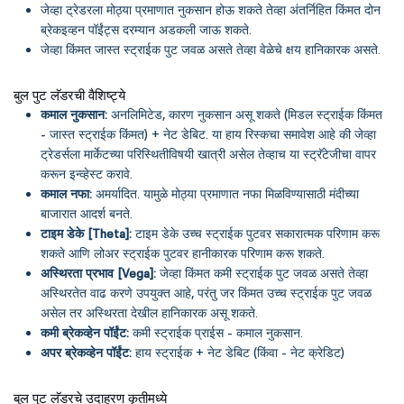
जेव्हा ट्रेडरला मोठ्या प्रमाणात नुकसान होऊ शकते तेव्हा अंतर्निहित किंमत दोन
ब्रेकइव्हन पॉईंट्स दरम्यान अडकली जाऊ शकते.
जेव्हा किंमत जास्त स्ट्राईक पुट जवळ असते तेव्हा वेळेचे क्षय हानिकारक असते.
बुल पुट लॅडरची वैशिष्ट्ये
कमाल नुकसान:
अनलिमिटेड, कारण नुकसान असू शकते (मिडल स्ट्राईक किंमत
- जास्त स्ट्राईक किंमत) + नेट डेबिट. या हाय रिस्कचा समावेश आहे की जेव्हा
ट्रेडर्सला मार्केटच्या परिस्थितीविषयी खात्री असेल तेव्हाच या स्ट्रॅटेजीचा वापर
करून इन्व्हेस्ट करावे.
कमाल नफा:
अमर्यादित. यामुळे मोठ्या प्रमाणात नफा मिळविण्यासाठी मंदीच्या
बाजारात आदर्श बनते.
टाइम डेके [Theta]:
टाइम डेके उच्च स्ट्राईक पुटवर सकारात्मक परिणाम करू
शकते आणि लोअर स्ट्राईक पुटवर हानीकारक परिणाम करू शकते.
अस्थिरता प्रभाव [Vega]:
जेव्हा किंमत कमी स्ट्राईक पुट जवळ असते तेव्हा
अस्थिरतेत वाढ करणे उपयुक्त आहे, परंतु जर किंमत उच्च स्ट्राईक पुट जवळ
असेल तर अस्थिरता देखील हानिकारक असू शकते.
कमी ब्रेकव्हेन पॉईंट:
कमी स्ट्राईक प्राईस - कमाल नुकसान.
अपर ब्रेकव्हेन पॉईंट:
हाय स्ट्राईक + नेट डेबिट (किंवा - नेट क्रेडिट)
बुल पुट लॅडरचे उदाहरण कृतीमध्ये