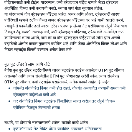
पोझिशनसाठी कमी होईल. यादरम्यान, कमी ब्रेकइव्हन पॉईंट म्हणजे जेव्हा ट्रेडरला
अंतर्निहित किंमत कमी करायची नसते, ज्याचा अर्थ मोठा नुकसान होईल.
या धोरणामध्ये दोन ब्रेकइव्हन पॉईंट्स आहेत: अप्पर आणि लोअर. ट्रेडरसाठी आदर्श
परिस्थिती म्हणजे स्टॉक किंमत अप्पर ब्रेकइव्हन पॉईंटच्या वर आहे याची खात्री करणे,
ज्यामुळे ते फायदेशीर ठरते कारण ट्रेडर प्राप्त झालेल्या नेट प्रीमियमचा संपूर्ण किंवा भाग
टिकवून ठेवू शकतो. त्याचप्रमाणे, कमी ब्रेकइव्हन पॉईंटसह, ट्रेडरकडे अमर्यादित नफा
कमविण्याची क्षमता असते, जसे की या दोन ब्रेकइव्हन पॉईंट्समध्ये लॉस झोन असतो.
स्ट्रॅटेजी अंतर्गत कमाल नुकसान मर्यादित आहे आणि जेव्हा अंतर्निहित किंमत लोअर आणि
मिडल स्ट्राईक किंमती दरम्यान असेल तेव्हा होते.
बुल पुट लॅडरचे लाभ आणि तोटे
बेरिश बुल पुट लॅडर स्ट्रॅटेजीमध्ये जास्त स्ट्राईक प्राईस असलेला OTM पुट ऑप्शन
असल्याने आणि त्याच संख्येतील OTM पुट ऑप्शनसह खरेदी कॉल, त्याच संख्येसह
OTM पुट ऑप्शन, कमी स्ट्राईक प्राईसमध्ये, अनेक फायदे आहेत. हे आहेत:
जोपर्यंत अंतर्निहित किंमत कमी होत राहते, तोपर्यंत अमर्यादित नफ्याची क्षमता कमी
ब्रेकइव्हन पॉईंटपेक्षा कमी आहे.
जर अंतर्निहित किंमत स्ट्राईक किंमतीपेक्षा जास्त असेल तर संपूर्ण निव्वळ
प्रीमियम टिकवून ठेवण्याची क्षमता
तथापि, या धोरणाचे नकारात्मकही आहेत. यापैकी काही आहेत:
दृष्टीकोनामध्ये नेट डेबिट धोरण समाविष्ट असल्याने अनिश्चितता.