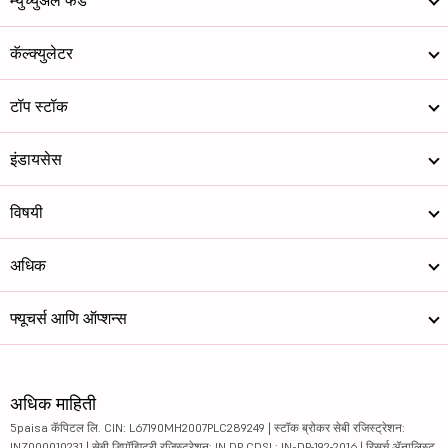
कॅल्क्युलेटर
टॉप स्टॉक
इंडायसेस
विषयी
अधिक
फ्यूचर्स आणि ऑप्शन्स
अधिक माहिती
5paisa कॅपिटल लि. CIN: L67190MH2007PLC289249 | स्टॉक ब्रोकर सेबी रजिस्ट्रेशन:
INZ000010231 | सेबी डिपॉझिटरी रजिस्ट्रेशन: IN DP CDSL: IN-DP-192-2016 | रिसर्च ॲनालिस्ट