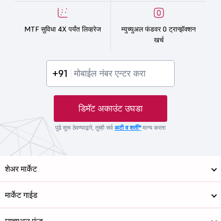
MTF सुविधा 4X पर्यंत लिव्हरेज
म्युच्युअल फंडवर 0 ट्रान्झॅक्शन
खर्च
+91
डिमॅट अकाउंट उघडा
पुढे सुरू ठेवण्याद्वारे, तुम्ही सर्व
अटी व शर्ती*
मान्य करता
शेअर मार्केट
मार्केट गाईड
म्युच्युअल फंड