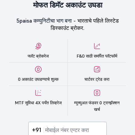
मोफत डिमॅट अकाउंट उघडा
5paisa कम्युनिटीचा भाग बना -
भारताचे पहिले लिस्टेड
डिस्काउंट ब्रोकर.
फ्लॅट ब्रोकरेज
F&O साठी समर्पित प्लॅटफॉर्म
0 अकाउंट उघडण्याचे शुल्क
चार्टवर ट्रेड करा
MTF सुविधा 4X पर्यंत लिव्हरेज
म्युच्युअल फंडवर 0 ट्रान्झॅक्शन
खर्च
+91