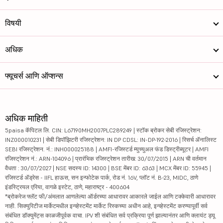
विषयी
अधिक
फ्यूचर्स आणि ऑप्शन्स
अधिक माहिती
5paisa कॅपिटल लि. CIN: L67190MH2007PLC289249 | स्टॉक ब्रोकर सेबी रजिस्ट्रेशन:
INZ000010231 | सेबी डिपॉझिटरी रजिस्ट्रेशन: IN DP CDSL: IN-DP-192-2016 | रिसर्च ॲनालिस्ट
SEBI रजिस्ट्रेशन. नं.: INH000025188 | AMFI-रजिस्टर्ड म्युच्युअल फंड डिस्ट्रीब्यूटर | AMFI
रजिस्ट्रेशन नं.: ARN-104096 | प्रारंभिक रजिस्ट्रेशन तारीख: 30/07/2015 | ARN ची वर्तमान
वैधता : 30/07/2027 | NSE सदस्य ID: 14300 | BSE मेंबर ID: 6363 | MCX मेंबर ID: 55945 |
रजिस्टर्ड ॲड्रेस - IIFL हाऊस, सन इन्फोटेक पार्क, रोड नं. 16V, प्लॉट नं. B-23, MIDC, ठाणे
इंडस्ट्रियल एरिया, वागळे इस्टेट, ठाणे, महाराष्ट्र - 400604
*ब्रोकरेज फ्लॅट फी/अंमलात आणलेल्या ऑर्डरच्या आधारावर आकारले जाईल आणि टक्केवारी आधारावर
नाही. सिक्युरिटीज मार्केटमधील इन्व्हेस्टमेंट मार्केट रिस्कच्या अधीन आहे, इन्व्हेस्टमेंट करण्यापूर्वी सर्व
संबंधित डॉक्युमेंट्स काळजीपूर्वक वाचा. IPV शी संबंधित सर्व प्रक्रिया पूर्ण झाल्यानंतर आणि क्लायंट ड्यू