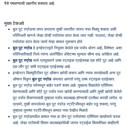
पैसे गमावण्याची लक्षणीय शक्यता आहे.
मुख्य टेकअवे
बुल पुट स्प्रेडचा वापर करताना तुम्ही जास्तीत जास्त नफा मिळवू शकता अशी
परिस्थिती म्हणजे जेव्हा दोन्ही पर्यायांचा वापर केला जात नाही. याउलट, जेव्हा दोन्ही
पर्यायांचा वापर केला जातो तेव्हा कमाल नुकसान होते.
बुल पुट स्प्रेड
हे इन्व्हेस्टरद्वारे नियुक्त केलेले एक पर्याय धोरण आहे, विशेषत: अशा
परिस्थितीसाठी जिथे त्यांना अंतर्निहित ॲसेटच्या मूल्यात सौम्य वाढ अपेक्षित आहे.
बुल पुट स्प्रेड
मध्ये प्रामुख्याने उच्च स्ट्राइक प्राईससह एक शॉर्ट पुट आहे आणि
एक लाँग पुट कमी स्ट्राइक प्राईससह आहे.
इन्व्हेस्टर सिक्युरिटीवर पुट ऑप्शन खरेदी करून आणि त्याच तारखेसाठी अन्य पुट
ऑप्शन विकून
बुल पुट स्प्रेड
अंमलात आणतो परंतु उच्च स्ट्राइक प्राईसवर.
बुल पुट स्प्रेड प्लॅनमधून बाहेर पडणे शक्य आहे. तुम्हाला मिळालेले प्रीमियम
ठेवण्यासाठी आणि शॉर्ट पुट पर्याय परत खरेदी करण्यासाठी आणि तुम्ही खरेदी केलेले
पुट पर्याय विकण्यासाठी तुम्हाला पर्याय कालबाह्य होण्याची प्रतीक्षा करावी लागेल. या
प्रकारे, तुम्ही वापरलेल्या बुल पुट स्प्रेड स्ट्रॅटेजीमधून बाहेर पडू शकता, परंतु
तुम्हाला तुमच्या स्ट्रॅटेजीमधून कमाल नफा देखील मिळतो.
बुल पुट स्प्रेडमधील कमाल नफा हा दोन पुट पर्यायांच्या प्रीमियम खर्चामध्ये फरक
आहे. जेव्हा स्टॉकची किंमत कालबाह्यतेवेळी जास्त स्ट्राईक किंमतीपेक्षा काहीतरी