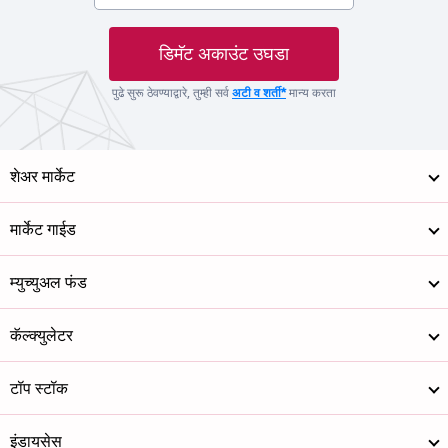
डिमॅट अकाउंट उघडा
पुढे सुरू ठेवण्याद्वारे, तुम्ही सर्व
अटी व शर्ती*
मान्य करता
शेअर मार्केट
मार्केट गाईड
म्युच्युअल फंड
कॅल्क्युलेटर
टॉप स्टॉक
इंडायसेस