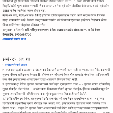
डिलिजन्स पूर्ण झाल्यानंतर डिजिटल अकाउंट उघडले जाईल. जर ₹10/- किंवा त्यापेक्षा कमी शेअरचे
विक्री/खरेदी मूल्य असेल तर प्रति शेअर कमाल 25 पैसा ब्रोकरेज संकलित केले जाऊ शकते. ब्रोकरेज
SEBI विहित मर्यादेपेक्षा जास्त होणार नाही.
म्युच्युअल फंड, म्युच्युअल फंड-SIP हे एक्सचेंज ट्रेडेड प्रॉडक्ट्स नाहीत आणि सदस्य केवळ वितरक
म्हणून काम करीत आहे. वितरण उपक्रमाच्या संदर्भात सर्व विवादांना एक्सचेंज इन्व्हेस्टर रिड्रेसल फोरम
किंवा आर्बिट्रेशन यंत्रणेचा ॲक्सेस नसेल.
अनुपालन अधिकारी:
श्री. रवींद्र कळवणकर, ईमेल: support@5paisa.com, सपोर्ट डेस्क
हेल्पलाईन: 8976689766
आमच्याशी संपर्क साधा
इन्व्हेस्टर, लक्ष द्या
1.
इन्व्हेस्टर्ससाठी सल्ला
2. IPO सबस्क्राईब करताना इन्व्हेस्टरद्वारे चेक जारी करण्याची गरज नाही. वाटप झाल्यास पेमेंट करण्याची
तुमच्या बँकेला अधिकृतता देण्यासाठी, ॲप्लिकेशन फॉर्ममध्ये केवळ बँक अकाउंट नंबर लिहा आणि स्वाक्षरी
करा. पैसे इन्व्हेस्टरच्या अकाउंटमध्ये राहत असल्याने रिफंडची चिंता नाही.
3. एक्सचेंजमधून मेसेज: तुमच्या अकाउंटमध्ये अनधिकृत ट्रान्झॅक्शन टाळा --> तुमच्या स्टॉक ब्रोकर्ससह
तुमचा मोबाईल नंबर/ईमेल ID अपडेट करा. दिवसाच्या शेवटी तुमच्या मोबाईल/ईमेलवर एक्सचेंजमधून थेट
तुमच्या ट्रान्झॅक्शनची माहिती प्राप्त करा. गुंतवणूकदारांच्या हितासाठी जारी केलेले.
4. डिपॉझिटरीकडून मेसेज: अ) तुमच्या डिमॅट अकाउंटमध्ये अनधिकृत ट्रान्झॅक्शन टाळा -> तुमच्या
डिपॉझिटरी सहभागीसह तुमचा मोबाईल नंबर अपडेट करा. इन्व्हेस्टरच्या हितासाठी जारी केलेल्या त्याच
दिवशी CDSL कडून थेट तुमच्या डिमॅट अकाउंटमध्ये सर्व डेबिट आणि इतर महत्त्वाच्या ट्रान्झॅक्शनसाठी
तुमच्या रजिस्टर्ड मोबाईलवर अलर्ट प्राप्त करा. ब) सिक्युरिटीज मार्केटमध्ये व्यवहार करताना KYC हा एक