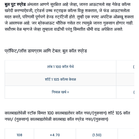
बुल पुट स्प्रेड
अंमलात आणणे सुरक्षित आहे जेव्हा, जास्त आऊटफ्लो सह नेकेड कॉल्स
खरेदी करण्याऐवजी, ट्रेडर्स उच्च स्ट्राइक कॉल्स विकू शकतात, जे फंड आऊटफ्लोला
मदत करते, परिणामी पूर्णपणे हेज्ड स्ट्रॅटेजी होते. तुम्ही एक स्पष्ट अपटिक ओळखू शकता
जे आवश्यक आहे. जर ब्रेकआऊट भौतिक नसेल तर त्यामुळे जास्त नुकसान होणार नाही.
सर्वोत्तम वेळ म्हणजे जेव्हा तुम्हाला वाढीची परंतु किंमतीत धीमी वाढ अपेक्षित असते.
प्रॉफिट/लॉस डायग्राम आणि टेबल: बुल कॉल स्प्रेड
लांब 1 100 कॉल येथे
(3.
शॉर्ट 1 105 कॉल्स केवळ
1.
निव्वळ खर्च =
(1.
कालबाह्यतेवेळी स्टॉक किंमत 100 कालबाह्यतेवर कॉल नफा/(नुकसान) शॉर्ट 105 कॉल
नफा/ (नुकसान) कालबाह्यतेवेळी कालबाह्य कॉल स्प्रेड नफा/(नुकसान)
108
+4.70
(1.50)
+3