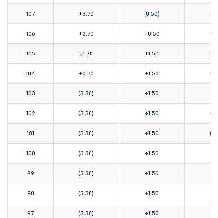
107
+3.70
(0.50)
+3
106
+2.70
+0.50
+3
105
+1.70
+1.50
+3
104
+0.70
+1.50
+2
103
(3.30)
+1.50
+1
102
(3.30)
+1.50
+0
101
(3.30)
+1.50
(0.
100
(3.30)
+1.50
(1.
99
(3.30)
+1.50
(1.
98
(3.30)
+1.50
(1.
97
(3.30)
+1.50
(1.