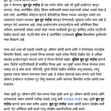
सुरू न केल्यास,
बुल पुट स्प्रेड
ही एक पर्याय धोरण आहे जी तुम्ही इन्व्हेस्टर म्हणून
वापरता. जेव्हा अंतर्निहित ॲसेट किंमत कमीतकमी मध्यम वाढण्याची अपेक्षा असते तेव्हा हे
केले जाते. अंतर्निहित ॲसेट्स म्हणजे डेरिव्हेटिव्ह किंमत ज्यावर अवलंबून असते त्या
आधारावर प्रदान करतात.
बुल पुट स्प्रेड
समजून घेण्यासाठी, तुम्हाला पर्याय काय आहे हे
समजून घेणे आवश्यक आहे. जेव्हा इन्व्हेस्टर्सना इन्स्ट्रुमेंट्स कमी अनिश्चित किंवा
अस्थिर असण्याची अपेक्षा असते तेव्हा त्याला कधीकधी बुल पुट क्रेडिट स्प्रेड स्ट्रॅटेजी
देखील म्हटले जाते. स्ट्रॅटेजीचे ध्येय हे अंतर्निहित स्टॉकमध्ये
बुलिश
किंमतीच्या कृतीपर्यंत
नफा मिळवणे आहे.
याचा अर्थ असा की एखादी व्यक्ती पुट ऑप्शन खरेदी करते आणि ते वेगवेगळ्या स्ट्राईक
किंमतीत विकते, अशा प्रकारे रिस्क तपासत राहते तसेच रिवॉर्ड देखील देते. हे अधिक
संवर्धक इन्व्हेस्टरद्वारे वापरले जाते जे रिस्क-विरोधी आहेत.
बुलिश बुल पुट स्प्रेड
म्हणजे
काय. रिवॉर्ड स्ट्रॅटेजीसाठी ही मर्यादित रिस्क आहे. जर तुम्ही जास्त रिस्क घेण्यास तयार
नसाल तर हे काम करते. परिणामी, तुमचे रिवॉर्ड देखील मर्यादित असू शकतात, परंतु
तुम्हाला त्याचा सामना करण्यास तयार आहे. हे लेखन धोरणाचे बदल मानले जाते जिथे
ऑप्शन इन्व्हेस्टर स्टॉकवर पुट लिहू शकतात आणि चांगल्या किंमतीत स्टॉक खरेदी करू
शकतात.
जेव्हा तुम्ही पुट ऑप्शन शॉर्ट-सेल करता तेव्हा तुम्ही अन्य पुट ऑप्शन खरेदी करता आणि
त्यांच्याकडे समान समाप्ती तारीख असते, परंतु कमी
स्ट्राइक प्राईस
सह, तुम्ही
बुल पुट
स्प्रेड
म्हणजे काय काम करीत आहात.
बुल पुट स्प्रेड
सध्या खरेदी करून जोखीम कमी
करते, नेट प्रीमियम कमी करते परंतु जोखीम लक्षणीयरित्या कमी करते.