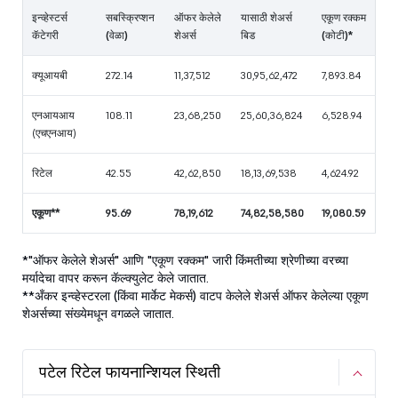
इन्व्हेस्टर्स
सबस्क्रिप्शन
ऑफर केलेले
यासाठी शेअर्स
एकूण रक्कम
कॅटेगरी
(वेळा)
शेअर्स
बिड
(कोटी)*
क्यूआयबी
272.14
11,37,512
30,95,62,472
7,893.84
एनआयआय
108.11
23,68,250
25,60,36,824
6,528.94
(एचएनआय)
रिटेल
42.55
42,62,850
18,13,69,538
4,624.92
एकूण**
95.69
78,19,612
74,82,58,580
19,080.59
*"ऑफर केलेले शेअर्स" आणि "एकूण रक्कम" जारी किंमतीच्या श्रेणीच्या वरच्या
मर्यादेचा वापर करून कॅल्क्युलेट केले जातात.
**अँकर इन्व्हेस्टरला (किंवा मार्केट मेकर्स) वाटप केलेले शेअर्स ऑफर केलेल्या एकूण
शेअर्सच्या संख्येमधून वगळले जातात.
पटेल रिटेल फायनान्शियल स्थिती