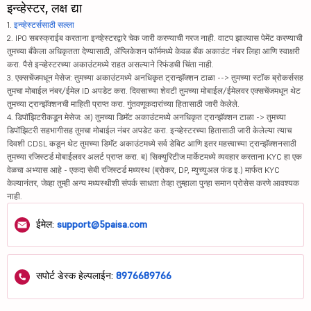
इन्व्हेस्टर, लक्ष द्या
1.
इन्व्हेस्टर्ससाठी सल्ला
2. IPO सबस्क्राईब करताना इन्व्हेस्टरद्वारे चेक जारी करण्याची गरज नाही. वाटप झाल्यास पेमेंट करण्याची
तुमच्या बँकेला अधिकृतता देण्यासाठी, ॲप्लिकेशन फॉर्ममध्ये केवळ बँक अकाउंट नंबर लिहा आणि स्वाक्षरी
करा. पैसे इन्व्हेस्टरच्या अकाउंटमध्ये राहत असल्याने रिफंडची चिंता नाही.
3. एक्सचेंजमधून मेसेज: तुमच्या अकाउंटमध्ये अनधिकृत ट्रान्झॅक्शन टाळा --> तुमच्या स्टॉक ब्रोकर्ससह
तुमचा मोबाईल नंबर/ईमेल ID अपडेट करा. दिवसाच्या शेवटी तुमच्या मोबाईल/ईमेलवर एक्सचेंजमधून थेट
तुमच्या ट्रान्झॅक्शनची माहिती प्राप्त करा. गुंतवणूकदारांच्या हितासाठी जारी केलेले.
4. डिपॉझिटरीकडून मेसेज: अ) तुमच्या डिमॅट अकाउंटमध्ये अनधिकृत ट्रान्झॅक्शन टाळा -> तुमच्या
डिपॉझिटरी सहभागीसह तुमचा मोबाईल नंबर अपडेट करा. इन्व्हेस्टरच्या हितासाठी जारी केलेल्या त्याच
दिवशी CDSL कडून थेट तुमच्या डिमॅट अकाउंटमध्ये सर्व डेबिट आणि इतर महत्त्वाच्या ट्रान्झॅक्शनसाठी
तुमच्या रजिस्टर्ड मोबाईलवर अलर्ट प्राप्त करा. ब) सिक्युरिटीज मार्केटमध्ये व्यवहार करताना KYC हा एक
वेळचा अभ्यास आहे - एकदा सेबी रजिस्टर्ड मध्यस्थ (ब्रोकर, DP, म्युच्युअल फंड इ.) मार्फत KYC
केल्यानंतर, जेव्हा तुम्ही अन्य मध्यस्थीशी संपर्क साधता तेव्हा तुम्हाला पुन्हा समान प्रोसेस करणे आवश्यक
नाही.
ईमेल:
support@5paisa.com
सपोर्ट डेस्क हेल्पलाईन:
8976689766