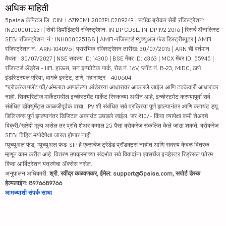
अधिक माहिती
5paisa कॅपिटल लि. CIN: L67190MH2007PLC289249 | स्टॉक ब्रोकर सेबी रजिस्ट्रेशन:
INZ000010231 | सेबी डिपॉझिटरी रजिस्ट्रेशन: IN DP CDSL: IN-DP-192-2016 | रिसर्च ॲनालिस्ट
SEBI रजिस्ट्रेशन. नं.: INH000025188 | AMFI-रजिस्टर्ड म्युच्युअल फंड डिस्ट्रीब्यूटर | AMFI
रजिस्ट्रेशन नं.: ARN-104096 | प्रारंभिक रजिस्ट्रेशन तारीख: 30/07/2015 | ARN ची वर्तमान
वैधता : 30/07/2027 | NSE सदस्य ID: 14300 | BSE मेंबर ID: 6363 | MCX मेंबर ID: 55945 |
रजिस्टर्ड ॲड्रेस - IIFL हाऊस, सन इन्फोटेक पार्क, रोड नं. 16V, प्लॉट नं. B-23, MIDC, ठाणे
इंडस्ट्रियल एरिया, वागळे इस्टेट, ठाणे, महाराष्ट्र - 400604
*ब्रोकरेज फ्लॅट फी/अंमलात आणलेल्या ऑर्डरच्या आधारावर आकारले जाईल आणि टक्केवारी आधारावर
नाही. सिक्युरिटीज मार्केटमधील इन्व्हेस्टमेंट मार्केट रिस्कच्या अधीन आहे, इन्व्हेस्टमेंट करण्यापूर्वी सर्व
संबंधित डॉक्युमेंट्स काळजीपूर्वक वाचा. IPV शी संबंधित सर्व प्रक्रिया पूर्ण झाल्यानंतर आणि क्लायंट ड्यू
डिलिजन्स पूर्ण झाल्यानंतर डिजिटल अकाउंट उघडले जाईल. जर ₹10/- किंवा त्यापेक्षा कमी शेअरचे
विक्री/खरेदी मूल्य असेल तर प्रति शेअर कमाल 25 पैसा ब्रोकरेज संकलित केले जाऊ शकते. ब्रोकरेज
SEBI विहित मर्यादेपेक्षा जास्त होणार नाही.
म्युच्युअल फंड, म्युच्युअल फंड-SIP हे एक्सचेंज ट्रेडेड प्रॉडक्ट्स नाहीत आणि सदस्य केवळ वितरक
म्हणून काम करीत आहे. वितरण उपक्रमाच्या संदर्भात सर्व विवादांना एक्सचेंज इन्व्हेस्टर रिड्रेसल फोरम
किंवा आर्बिट्रेशन यंत्रणेचा ॲक्सेस नसेल.
अनुपालन अधिकारी:
श्री. रवींद्र कळवणकर, ईमेल: support@5paisa.com, सपोर्ट डेस्क
हेल्पलाईन: 8976689766
आमच्याशी संपर्क साधा