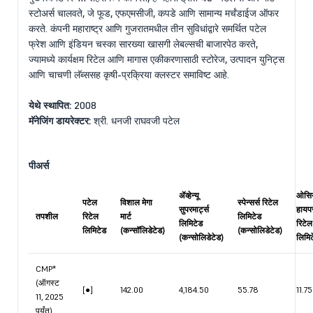
स्टोअर्स चालवते, जे फूड, एफएमसीजी, कपडे आणि सामान्य मर्चंडाईज ऑफर
करते. कंपनी महाराष्ट्र आणि गुजरातमधील तीन सुविधांद्वारे समर्थित पटेल
फ्रेश आणि इंडियन चस्का सारख्या खासगी लेबल्सची बाजारपेठ करते,
ज्यामध्ये कार्यक्षम रिटेल आणि मागास एकीकरणासाठी स्टोरेज, उत्पादन युनिट्स
आणि चाचणी लॅब्ससह कृषी-प्रक्रिया क्लस्टर समाविष्ट आहे.
येथे स्थापित:
2008
मॅनेजिंग डायरेक्टर:
श्री. धनजी राघवजी पटेल
पीअर्स
ॲव्हेन्यू
ओसि
पटेल
विशाल मेगा
स्पेन्सर्स रिटेल
सुपरमार्ट्स
हायप
तपशील
रिटेल
मार्ट
लिमिटेड
लिमिटेड
रिटेल
लिमिटेड
(कन्सॉलिडेटेड)
(कन्सोलिडेटेड)
(कन्सोलिडेटेड)
लिमि
CMP*
(ऑगस्ट
[●]
142.00
4,184.50
55.78
11.75
11, 2025
पर्यंत)