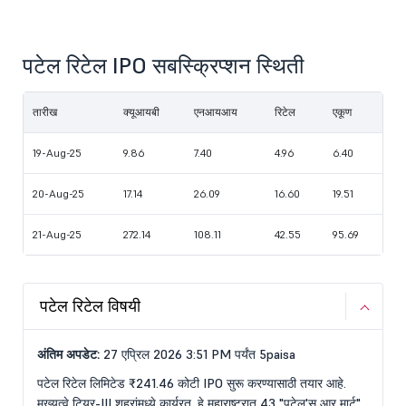
पटेल रिटेल IPO सबस्क्रिप्शन स्थिती
तारीख
क्यूआयबी
एनआयआय
रिटेल
एकूण
19-Aug-25
9.86
7.40
4.96
6.40
20-Aug-25
17.14
26.09
16.60
19.51
21-Aug-25
272.14
108.11
42.55
95.69
पटेल रिटेल विषयी
अंतिम अपडेट:
27 एप्रिल 2026 3:51 PM पर्यंत 5paisa
पटेल रिटेल लिमिटेड ₹241.46 कोटी IPO सुरू करण्यासाठी तयार आहे.
मुख्यत्वे टियर-III शहरांमध्ये कार्यरत, हे महाराष्ट्रात 43 "पटेल'स आर मार्ट"