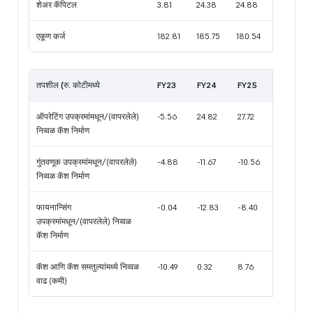
शेअर कॅपिटल
3.81
24.38
24.88
एकूण कर्ज
182.81
185.75
180.54
तपशील (रु. कोटीमध्ये
FY23
FY24
FY25
ऑपरेटिंग उपक्रमांमधून/(वापरलेले)
-5.56
24.82
27.72
निव्वळ कॅश निर्माण
गुंतवणूक उपक्रमांमधून/(वापरलेले)
-4.88
-11.67
-10.56
निव्वळ कॅश निर्माण
फायनान्सिंग
-0.04
-12.83
-8.40
उपक्रमांमधून/(वापरलेले) निव्वळ
कॅश निर्माण
कॅश आणि कॅश समतुल्यांमध्ये निव्वळ
-10.49
0.32
8.76
वाढ (कमी)