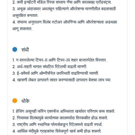
2. कमी इन्व्हेंटरी मॉडेल रिस्क सप्लाय गॅप्स आणि कालबाह्य प्रॉडक्ट्स.
3. अचूक अंदाजावर अवलंबून राहिल्याने ऑपरेशन्स मागणीतील बदलासाठी
असुरक्षित बनतात.
4. संभाव्य अनुपालन विलंब स्टोअर ओपनिंग्स आणि ऑपरेशन्सला अडथळा
आणू शकतात.
संधी
1. न वापरलेल्या टियर-II आणि टियर-III शहर बाजारपेठेत विस्तार.
2. अर्ध-शहरी भागात संघटित रिटेलची वाढती मागणी.
3. ई-कॉमर्स आणि ओम्नीचॅनेल उपस्थिती वाढविण्याची व्याप्ती.
4. खासगी लेबल उत्पादने सादर करण्यासाठी उत्पादन बेसचा लाभ घ्या.
धोके
1. हेजिंग असूनही फॉरेन एक्स्चेंज अस्थिरता खर्चावर परिणाम करू शकते.
2. नियामक विलंबामुळे कार्यात्मक कालमर्यादा विस्कळीत होऊ शकते.
3. राष्ट्रीय आणि स्थानिक प्लेयर्सकडून रिटेलमध्ये वाढती स्पर्धा.
4. आर्थिक मंदीमुळे ग्राहकांचा विवेकपूर्ण खर्च कमी होऊ शकतो.