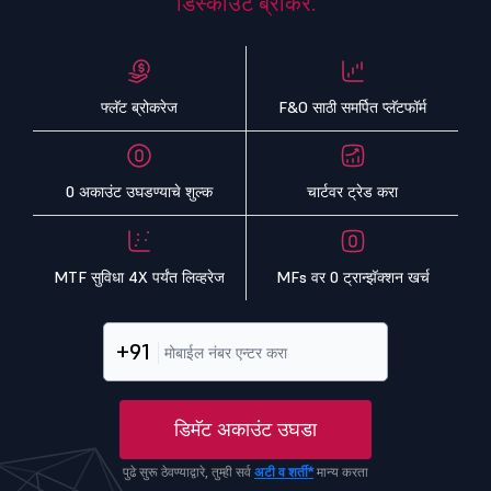
डिस्काउंट ब्रोकर.
फ्लॅट ब्रोकरेज
F&O साठी समर्पित प्लॅटफॉर्म
0 अकाउंट उघडण्याचे शुल्क
चार्टवर ट्रेड करा
MTF सुविधा 4X पर्यंत लिव्हरेज
MFs वर 0 ट्रान्झॅक्शन खर्च
+91
डिमॅट अकाउंट उघडा
पुढे सुरू ठेवण्याद्वारे, तुम्ही सर्व
अटी व शर्ती*
मान्य करता