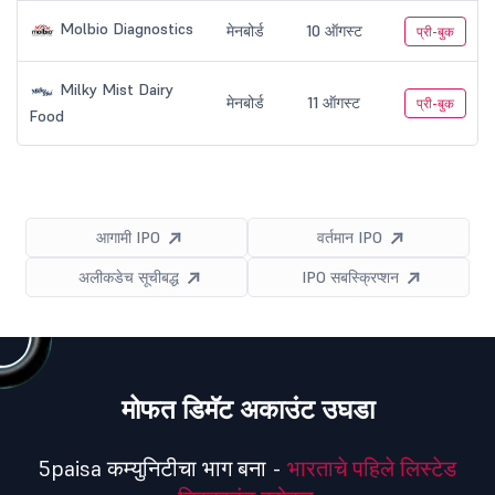
Molbio Diagnostics
मेनबोर्ड
10 ऑगस्ट
प्री-बुक
Milky Mist Dairy
मेनबोर्ड
11 ऑगस्ट
प्री-बुक
Food
आगामी IPO
वर्तमान IPO
अलीकडेच सूचीबद्ध
IPO सबस्क्रिप्शन
मोफत डिमॅट अकाउंट उघडा
5paisa कम्युनिटीचा भाग बना -
भारताचे पहिले लिस्टेड