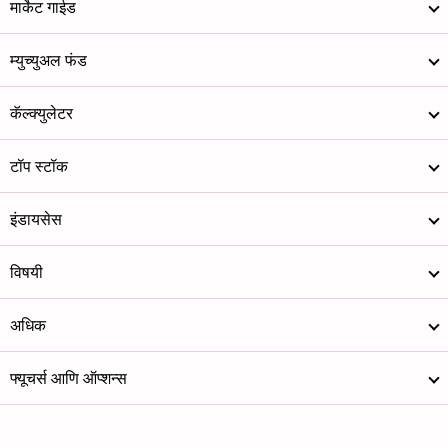
मार्केट गाईड
म्युच्युअल फंड
कॅल्क्युलेटर
टॉप स्टॉक
इंडायसेस
विषयी
अधिक
फ्यूचर्स आणि ऑप्शन्स