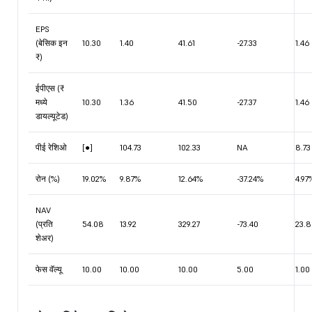
EPS
(बेसिक इन
10.30
1.40
41.61
-27.33
1.46
₹)
ईपीएस (₹
मध्ये
10.30
1.36
41.50
-27.37
1.46
डायल्यूटेड)
पीई रेशिओ
[●]
104.73
102.33
NA
8.73
रोन (%)
19.02%
9.87%
12.64%
-37.24%
4.97
NAV
(प्रति
54.08
13.92
329.27
-73.40
23.8
शेअर)
फेस वॅल्यू
10.00
10.00
10.00
5.00
1.00