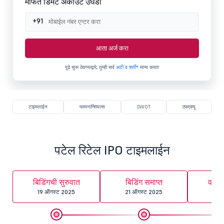
मोफत डिमॅट अकाउंट उघडा
+91
आता अर्ज करा
पुढे सुरू ठेवण्याद्वारे, तुम्ही सर्व
अटी व शर्ती*
मान्य करता
टाइमलाईन
फायनान्शियल्स
SWOT
एफएक्यू
पटेल रिटेल IPO टाइमलाईन
बिडिंगची सुरुवात
बिडिंग समाप्त
वाटप
19 ऑगस्ट 2025
21 ऑगस्ट 2025
22 ऑ