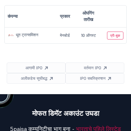
ओपनिंग
कंपन्या
प्रकार
तारीख
धूत ट्रान्समिशन
मेनबोर्ड
10 ऑगस्ट
प्री-बुक
आगामी IPO
वर्तमान IPO
अलीकडेच सूचीबद्ध
IPO सबस्क्रिप्शन
मोफत डिमॅट अकाउंट उघडा
5paisa कम्युनिटीचा भाग बना -
भारताचे पहिले लिस्टेड