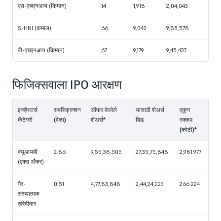
एस-एचएनआय (किमान)
14
1,918
2,04,043
S-HNI (कमाल)
66
9,042
9,85,578
बी-एचएनआय (किमान)
67
9,179
9,45,437
फिजिक्सवाला IPO आरक्षण
इन्व्हेस्टर्स
सबस्क्रिप्शन
ऑफर केलेले
यासाठी शेअर्स
एकूण
कॅटेगरी
(वेळा)
शेअर्स*
बिड
रक्कम
(कोटी)*
क्यूआयबी
2.86
9,55,38,505
27,35,75,848
2,981.977
(एक्स अँकर)
गैर-
0.51
4,77,83,848
2,44,24,223
266.224
संस्थात्मक
खरेदीदार