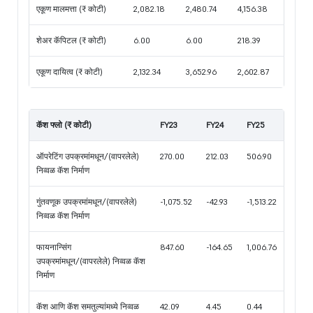
एकूण मालमत्ता (₹ कोटी)
2,082.18
2,480.74
4,156.38
शेअर कॅपिटल (₹ कोटी)
6.00
6.00
218.39
एकूण दायित्व (₹ कोटी)
2,132.34
3,652.96
2,602.87
कॅश फ्लो (₹ कोटी)
FY23
FY24
FY25
ऑपरेटिंग उपक्रमांमधून/(वापरलेले)
270.00
212.03
506.90
निव्वळ कॅश निर्माण
गुंतवणूक उपक्रमांमधून/(वापरलेले)
-1,075.52
-42.93
-1,513.22
निव्वळ कॅश निर्माण
फायनान्सिंग
847.60
-164.65
1,006.76
उपक्रमांमधून/(वापरलेले) निव्वळ कॅश
निर्माण
कॅश आणि कॅश समतुल्यांमध्ये निव्वळ
42.09
4.45
0.44