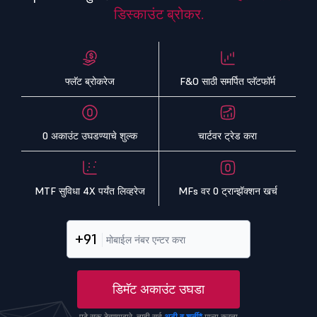
डिस्काउंट ब्रोकर.
फ्लॅट ब्रोकरेज
F&O साठी समर्पित प्लॅटफॉर्म
0 अकाउंट उघडण्याचे शुल्क
चार्टवर ट्रेड करा
MTF सुविधा 4X पर्यंत लिव्हरेज
MFs वर 0 ट्रान्झॅक्शन खर्च
+91
डिमॅट अकाउंट उघडा
पुढे सुरू ठेवण्याद्वारे, तुम्ही सर्व
अटी व शर्ती*
मान्य करता