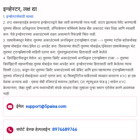
इन्व्हेस्टर, लक्ष द्या
1.
इन्व्हेस्टर्ससाठी सल्ला
2. IPO सबस्क्राईब करताना इन्व्हेस्टरद्वारे चेक जारी करण्याची गरज नाही. वाटप झाल्यास पेमेंट करण्याची
तुमच्या बँकेला अधिकृतता देण्यासाठी, ॲप्लिकेशन फॉर्ममध्ये केवळ बँक अकाउंट नंबर लिहा आणि स्वाक्षरी
करा. पैसे इन्व्हेस्टरच्या अकाउंटमध्ये राहत असल्याने रिफंडची चिंता नाही.
3. एक्सचेंजमधून मेसेज: तुमच्या अकाउंटमध्ये अनधिकृत ट्रान्झॅक्शन टाळा --> तुमच्या स्टॉक ब्रोकर्ससह
तुमचा मोबाईल नंबर/ईमेल ID अपडेट करा. दिवसाच्या शेवटी तुमच्या मोबाईल/ईमेलवर एक्सचेंजमधून थेट
तुमच्या ट्रान्झॅक्शनची माहिती प्राप्त करा. गुंतवणूकदारांच्या हितासाठी जारी केलेले.
4. डिपॉझिटरीकडून मेसेज: अ) तुमच्या डिमॅट अकाउंटमध्ये अनधिकृत ट्रान्झॅक्शन टाळा -> तुमच्या
डिपॉझिटरी सहभागीसह तुमचा मोबाईल नंबर अपडेट करा. इन्व्हेस्टरच्या हितासाठी जारी केलेल्या त्याच
दिवशी CDSL कडून थेट तुमच्या डिमॅट अकाउंटमध्ये सर्व डेबिट आणि इतर महत्त्वाच्या ट्रान्झॅक्शनसाठी
तुमच्या रजिस्टर्ड मोबाईलवर अलर्ट प्राप्त करा. ब) सिक्युरिटीज मार्केटमध्ये व्यवहार करताना KYC हा एक
वेळचा अभ्यास आहे - एकदा सेबी रजिस्टर्ड मध्यस्थ (ब्रोकर, DP, म्युच्युअल फंड इ.) मार्फत KYC
केल्यानंतर, जेव्हा तुम्ही अन्य मध्यस्थीशी संपर्क साधता तेव्हा तुम्हाला पुन्हा समान प्रोसेस करणे आवश्यक
नाही.
ईमेल:
support@5paisa.com
सपोर्ट डेस्क हेल्पलाईन:
8976689766