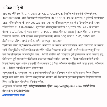
अधिक माहिती
5paisa कॅपिटल लि. CIN: L67190MH2007PLC289249 | स्टॉक ब्रोकर सेबी रजिस्ट्रेशन:
INZ000010231 | सेबी डिपॉझिटरी रजिस्ट्रेशन: IN DP CDSL: IN-DP-192-2016 | रिसर्च ॲनालिस्ट
SEBI रजिस्ट्रेशन. नं.: INH000025188 | AMFI-रजिस्टर्ड म्युच्युअल फंड डिस्ट्रीब्यूटर | AMFI
रजिस्ट्रेशन नं.: ARN-104096 | प्रारंभिक रजिस्ट्रेशन तारीख: 30/07/2015 | ARN ची वर्तमान
वैधता : 30/07/2027 | NSE सदस्य ID: 14300 | BSE मेंबर ID: 6363 | MCX मेंबर ID: 55945 |
रजिस्टर्ड ॲड्रेस - IIFL हाऊस, सन इन्फोटेक पार्क, रोड नं. 16V, प्लॉट नं. B-23, MIDC, ठाणे
इंडस्ट्रियल एरिया, वागळे इस्टेट, ठाणे, महाराष्ट्र - 400604
*ब्रोकरेज फ्लॅट फी/अंमलात आणलेल्या ऑर्डरच्या आधारावर आकारले जाईल आणि टक्केवारी आधारावर
नाही. सिक्युरिटीज मार्केटमधील इन्व्हेस्टमेंट मार्केट रिस्कच्या अधीन आहे, इन्व्हेस्टमेंट करण्यापूर्वी सर्व
संबंधित डॉक्युमेंट्स काळजीपूर्वक वाचा. IPV शी संबंधित सर्व प्रक्रिया पूर्ण झाल्यानंतर आणि क्लायंट ड्यू
डिलिजन्स पूर्ण झाल्यानंतर डिजिटल अकाउंट उघडले जाईल. जर ₹10/- किंवा त्यापेक्षा कमी शेअरचे
विक्री/खरेदी मूल्य असेल तर प्रति शेअर कमाल 25 पैसा ब्रोकरेज संकलित केले जाऊ शकते. ब्रोकरेज
SEBI विहित मर्यादेपेक्षा जास्त होणार नाही.
म्युच्युअल फंड, म्युच्युअल फंड-SIP हे एक्सचेंज ट्रेडेड प्रॉडक्ट्स नाहीत आणि सदस्य केवळ वितरक
म्हणून काम करीत आहे. वितरण उपक्रमाच्या संदर्भात सर्व विवादांना एक्सचेंज इन्व्हेस्टर रिड्रेसल फोरम
किंवा आर्बिट्रेशन यंत्रणेचा ॲक्सेस नसेल.
अनुपालन अधिकारी:
श्री. रवींद्र कळवणकर, ईमेल: support@5paisa.com, सपोर्ट डेस्क
हेल्पलाईन: 8976689766
आमच्याशी संपर्क साधा