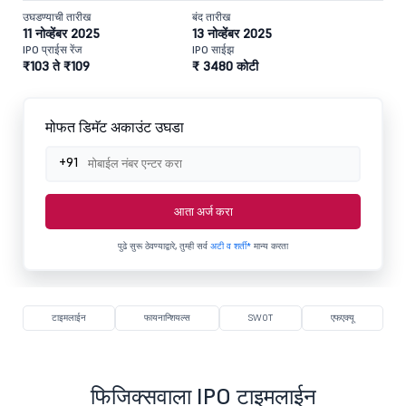
उघडण्याची तारीख
बंद तारीख
11 नोव्हेंबर 2025
13 नोव्हेंबर 2025
IPO प्राईस रेंज
IPO साईझ
₹103 ते ₹109
₹ 3480 कोटी
मोफत डिमॅट अकाउंट उघडा
+91
आता अर्ज करा
पुढे सुरू ठेवण्याद्वारे, तुम्ही सर्व
अटी व शर्ती*
मान्य करता
टाइमलाईन
फायनान्शियल्स
SWOT
एफएक्यू
फिजिक्सवाला IPO टाइमलाईन