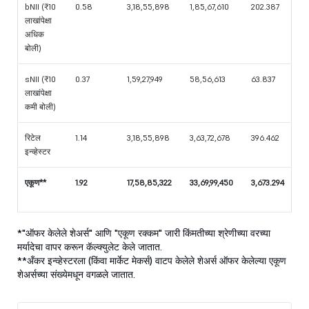
bNII (₹10
0.58
3,18,55,898
1,85,67,610
202.387
लाखांपेक्षा
अधिक
बोली)
sNII (₹10
0.37
1,59,27,949
58,56,613
63.837
लाखांपेक्षा
कमी बोली)
रिटेल
1.14
3,18,55,898
3,63,72,678
396.462
इन्व्हेस्टर
एकूण**
1.92
17,58,85,322
33,69,99,450
3,673.294
*"ऑफर केलेले शेअर्स" आणि "एकूण रक्कम" जारी किंमतीच्या श्रेणीच्या वरच्या
मर्यादेचा वापर करून कॅल्क्युलेट केले जातात.
**अँकर इन्व्हेस्टरला (किंवा मार्केट मेकर्स) वाटप केलेले शेअर्स ऑफर केलेल्या एकूण
शेअर्सच्या संख्येमधून वगळले जातात.