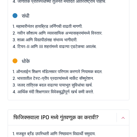
4. जागतिक प्रतिस्पर्धीच्या तुलनेत मर्यादित आंतरराष्ट्रीय पोहोच.
संधी
1. महामारीनंतर हायब्रिड लर्निंगची वाढती मागणी.
2. नवीन कौशल्य आणि व्यावसायिक अभ्यासक्रमांमध्ये विस्तार.
3. शाळा आणि विद्यापीठांसह संभाव्य भागीदारी.
4. टियर-II आणि III शहरांमध्ये वाढत्या एडटेकचा अवलंब.
धोके
1. ऑनलाईन शिक्षण मॉडेल्सवर परिणाम करणारे नियामक बदल.
2. भारतातील टेस्ट-प्रीप प्रदात्यांमध्ये मार्केट सॅच्युरेशन.
3. जलद तांत्रिक बदल वाढत्या पायाभूत सुविधांचा खर्च.
4. आर्थिक मंदी शिक्षणावर विवेकबुद्धीपूर्ण खर्च कमी करते.
फिजिक्सवाला IPO मध्ये गुंतवणूक का करावी?
1. मजबूत ब्रँड उपस्थिती आणि निष्ठावान विद्यार्थी समुदाय.