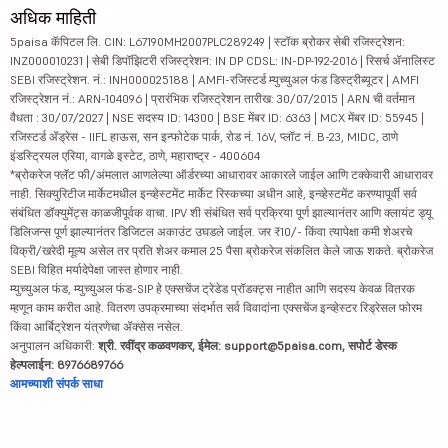
अधिक माहिती
5paisa कॅपिटल लि. CIN: L67190MH2007PLC289249 | स्टॉक ब्रोकर सेबी रजिस्ट्रेशन:
INZ000010231 | सेबी डिपॉझिटरी रजिस्ट्रेशन: IN DP CDSL: IN-DP-192-2016 | रिसर्च ॲनालिस्ट
SEBI रजिस्ट्रेशन. नं.: INH000025188 | AMFI-रजिस्टर्ड म्युच्युअल फंड डिस्ट्रीब्यूटर | AMFI
रजिस्ट्रेशन नं.: ARN-104096 | प्रारंभिक रजिस्ट्रेशन तारीख: 30/07/2015 | ARN ची वर्तमान
वैधता : 30/07/2027 | NSE सदस्य ID: 14300 | BSE मेंबर ID: 6363 | MCX मेंबर ID: 55945 |
रजिस्टर्ड ॲड्रेस - IIFL हाऊस, सन इन्फोटेक पार्क, रोड नं. 16V, प्लॉट नं. B-23, MIDC, ठाणे
इंडस्ट्रियल एरिया, वागळे इस्टेट, ठाणे, महाराष्ट्र - 400604
*ब्रोकरेज फ्लॅट फी/अंमलात आणलेल्या ऑर्डरच्या आधारावर आकारले जाईल आणि टक्केवारी आधारावर
नाही. सिक्युरिटीज मार्केटमधील इन्व्हेस्टमेंट मार्केट रिस्कच्या अधीन आहे, इन्व्हेस्टमेंट करण्यापूर्वी सर्व
संबंधित डॉक्युमेंट्स काळजीपूर्वक वाचा. IPV शी संबंधित सर्व प्रक्रिया पूर्ण झाल्यानंतर आणि क्लायंट ड्यू
डिलिजन्स पूर्ण झाल्यानंतर डिजिटल अकाउंट उघडले जाईल. जर ₹10/- किंवा त्यापेक्षा कमी शेअरचे
विक्री/खरेदी मूल्य असेल तर प्रति शेअर कमाल 25 पैसा ब्रोकरेज संकलित केले जाऊ शकते. ब्रोकरेज
SEBI विहित मर्यादेपेक्षा जास्त होणार नाही.
म्युच्युअल फंड, म्युच्युअल फंड-SIP हे एक्सचेंज ट्रेडेड प्रॉडक्ट्स नाहीत आणि सदस्य केवळ वितरक
म्हणून काम करीत आहे. वितरण उपक्रमाच्या संदर्भात सर्व विवादांना एक्सचेंज इन्व्हेस्टर रिड्रेसल फोरम
किंवा आर्बिट्रेशन यंत्रणेचा ॲक्सेस नसेल.
अनुपालन अधिकारी:
श्री. रवींद्र कळवणकर, ईमेल: support@5paisa.com, सपोर्ट डेस्क
हेल्पलाईन: 8976689766
आमच्याशी संपर्क साधा