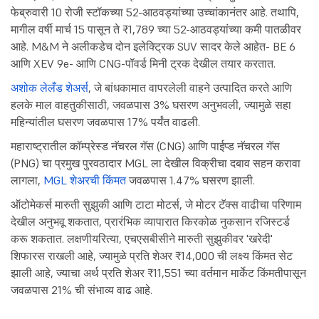
फेब्रुवारी 10 रोजी स्टॉकच्या 52-आठवड्यांच्या उच्चांकानंतर आहे. तथापि,
मागील वर्षी मार्च 15 पासून ते ₹1,789 च्या 52-आठवड्यांच्या कमी पातळीवर
आहे. M&M ने अलीकडेच दोन इलेक्ट्रिक SUV सादर केले आहेत- BE 6
आणि XEV 9e- आणि CNG-पॉवर्ड मिनी ट्रक देखील तयार करतात.
अशोक लेलँड शेअर्स
, जे बांधकामात वापरलेली वाहने उत्पादित करते आणि
हलके माल वाहतुकीसाठी, जवळपास 3% घसरण अनुभवली, ज्यामुळे सहा
महिन्यांतील घसरण जवळपास 17% पर्यंत वाढली.
महाराष्ट्रातील कॉम्प्रेस्ड नॅचरल गॅस (CNG) आणि पाईप्ड नॅचरल गॅस
(PNG) चा प्रमुख पुरवठादार MGL ला देखील विक्रीचा दबाव सहन करावा
लागला,
MGL शेअरची किंमत
जवळपास 1.47% घसरण झाली.
ऑटोमेकर्स मारुती सुझुकी आणि टाटा मोटर्स, जे मोटर टॅक्स वाढीचा परिणाम
देखील अनुभवू शकतात, प्रारंभिक व्यापारात किरकोळ नुकसान रजिस्टर्ड
करू शकतात. लक्षणीयरित्या, एचएसबीसीने मारुती सुझुकीवर 'खरेदी'
शिफारस राखली आहे, ज्यामुळे प्रति शेअर ₹14,000 ची लक्ष्य किंमत सेट
झाली आहे, ज्याचा अर्थ प्रति शेअर ₹11,551 च्या वर्तमान मार्केट किंमतीपासून
जवळपास 21% ची संभाव्य वाढ आहे.