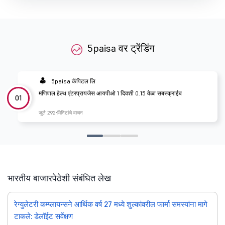
5paisa वर ट्रेंडिंग
5paisa कॅपिटल लि
मणिपाल हेल्थ एंटरप्रायजेस आयपीओ 1 दिवशी 0.15 वेळा सबस्क्राईब
01
जुलै 29
2 मिनिटांचे वाचन
भारतीय बाजारपेठेशी संबंधित लेख
रेग्युलेटरी कम्प्लायन्सने आर्थिक वर्ष 27 मध्ये शुल्कांवरील फार्मा समस्यांना मागे
टाकले: डेलॉईट सर्वेक्षण