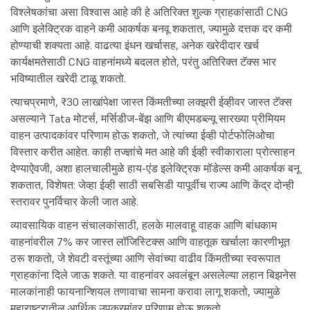
विश्लेषकांचा असा विश्वास आहे की हे अतिरिक्त शुल्क ग्राहकांसाठी CNG
आणि इलेक्ट्रिक वाहने कमी आकर्षक बनवू शकतात, ज्यामुळे दत्तक दर कमी
होण्याची शक्यता आहे. वाढत्या इंधन खर्चासह, अनेक खरेदीदार खर्च
कार्यक्षमतेसाठी CNG वाहनांमध्ये बदलत होते, परंतु अतिरिक्त टॅक्स भार
भविष्यातील खरेदी टाळू शकतो.
त्याचप्रमाणे, ₹30 लाखांपेक्षा जास्त किंमतीच्या लक्झरी ईव्हीवर जास्त टॅक्स
असल्याने Tata मोटर्स, मर्सिडीज-बेंझ आणि बीएमडब्ल्यू सारख्या प्रीमियम
वाहन उत्पादकांवर परिणाम होऊ शकतो, जे त्यांच्या ईव्ही पोर्टफोलिओचा
विस्तार करीत आहेत. काही तज्ज्ञांचे मत आहे की ईव्ही स्वीकाराला प्रोत्साहन
देण्याऐवजी, अशा हालचालीमुळे हाय-एंड इलेक्ट्रिक मॉडेल्स कमी आकर्षक बनू
शकतात, विशेषत: जेव्हा ईव्ही साठी सबसिडी यापूर्वीच राज्य आणि केंद्र दोन्ही
स्तरावर पुनर्विचार केली जात आहे.
व्यावसायिक वाहन संचालकांसाठी, हलके मालवाहू वाहक आणि बांधकाम
वाहनांवरील 7% कर जास्त लॉजिस्टिक्स आणि वाहतूक खर्चाला कारणीभूत
ठरू शकतो, जे शेवटी वस्तूंच्या आणि सेवांच्या वाढीव किंमतीच्या स्वरूपात
ग्राहकांना दिले जाऊ शकते. या वाहनांवर अवलंबून असलेल्या लहान बिझनेस
मालकांनाही फायनान्शियल तणावाचा सामना करावा लागू शकतो, ज्यामुळे
महाराष्ट्रातील आर्थिक उपक्रमांवर परिणाम होऊ शकतो.