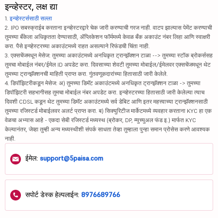
इन्व्हेस्टर, लक्ष द्या
1.
इन्व्हेस्टर्ससाठी सल्ला
2. IPO सबस्क्राईब करताना इन्व्हेस्टरद्वारे चेक जारी करण्याची गरज नाही. वाटप झाल्यास पेमेंट करण्याची
तुमच्या बँकेला अधिकृतता देण्यासाठी, ॲप्लिकेशन फॉर्ममध्ये केवळ बँक अकाउंट नंबर लिहा आणि स्वाक्षरी
करा. पैसे इन्व्हेस्टरच्या अकाउंटमध्ये राहत असल्याने रिफंडची चिंता नाही.
3. एक्सचेंजमधून मेसेज: तुमच्या अकाउंटमध्ये अनधिकृत ट्रान्झॅक्शन टाळा --> तुमच्या स्टॉक ब्रोकर्ससह
तुमचा मोबाईल नंबर/ईमेल ID अपडेट करा. दिवसाच्या शेवटी तुमच्या मोबाईल/ईमेलवर एक्सचेंजमधून थेट
तुमच्या ट्रान्झॅक्शनची माहिती प्राप्त करा. गुंतवणूकदारांच्या हितासाठी जारी केलेले.
4. डिपॉझिटरीकडून मेसेज: अ) तुमच्या डिमॅट अकाउंटमध्ये अनधिकृत ट्रान्झॅक्शन टाळा -> तुमच्या
डिपॉझिटरी सहभागीसह तुमचा मोबाईल नंबर अपडेट करा. इन्व्हेस्टरच्या हितासाठी जारी केलेल्या त्याच
दिवशी CDSL कडून थेट तुमच्या डिमॅट अकाउंटमध्ये सर्व डेबिट आणि इतर महत्त्वाच्या ट्रान्झॅक्शनसाठी
तुमच्या रजिस्टर्ड मोबाईलवर अलर्ट प्राप्त करा. ब) सिक्युरिटीज मार्केटमध्ये व्यवहार करताना KYC हा एक
वेळचा अभ्यास आहे - एकदा सेबी रजिस्टर्ड मध्यस्थ (ब्रोकर, DP, म्युच्युअल फंड इ.) मार्फत KYC
केल्यानंतर, जेव्हा तुम्ही अन्य मध्यस्थीशी संपर्क साधता तेव्हा तुम्हाला पुन्हा समान प्रोसेस करणे आवश्यक
नाही.
ईमेल:
support@5paisa.com
सपोर्ट डेस्क हेल्पलाईन:
8976689766