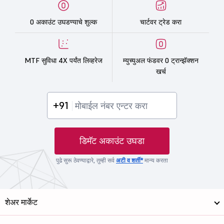
0 अकाउंट उघडण्याचे शुल्क
चार्टवर ट्रेड करा
MTF सुविधा 4X पर्यंत लिव्हरेज
म्युच्युअल फंडवर 0 ट्रान्झॅक्शन
खर्च
+91
डिमॅट अकाउंट उघडा
पुढे सुरू ठेवण्याद्वारे, तुम्ही सर्व
अटी व शर्ती*
मान्य करता
शेअर मार्केट