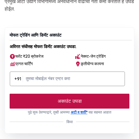
प्रमुख ऑटो उद्योग विभागांमध्ये अनवधानाने वाढीची गती कमी करतात हे उघड
होईल.
मोफत ट्रेडिंग आणि डिमॅट अकाउंट
अविरत संधीसह मोफत डिमॅट अकाउंट उघडा.
फ्लॅट ₹20 ब्रोकरेज
नेक्स्ट-जेन ट्रेडिंग
प्रगत चार्टिंग
कृतीयोग्य कल्पना
+91
अकाउंट उघडा
पुढे सुरू ठेवण्याद्वारे, तुम्ही आमच्या
अटी व शर्ती*
सह सहमत आहात
किंवा