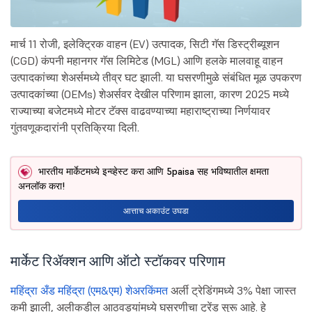
मार्च 11 रोजी, इलेक्ट्रिक वाहन (EV) उत्पादक, सिटी गॅस डिस्ट्रीब्यूशन
(CGD) कंपनी महानगर गॅस लिमिटेड (MGL) आणि हलके मालवाहू वाहन
उत्पादकांच्या शेअर्समध्ये तीव्र घट झाली. या घसरणीमुळे संबंधित मूळ उपकरण
उत्पादकांच्या (OEMs) शेअर्सवर देखील परिणाम झाला, कारण 2025 मध्ये
राज्याच्या बजेटमध्ये मोटर टॅक्स वाढवण्याच्या महाराष्ट्राच्या निर्णयावर
गुंतवणूकदारांनी प्रतिक्रिया दिली.
भारतीय मार्केटमध्ये इन्व्हेस्ट करा आणि 5paisa सह भविष्यातील क्षमता
अनलॉक करा!
आत्ताच अकाउंट उघडा
मार्केट रिॲक्शन आणि ऑटो स्टॉकवर परिणाम
महिंद्रा अँड महिंद्रा (एम&एम) शेअर
किंमत
अर्ली ट्रेडिंगमध्ये 3% पेक्षा जास्त
कमी झाली, अलीकडील आठवड्यांमध्ये घसरणीचा ट्रेंड सुरू आहे. हे