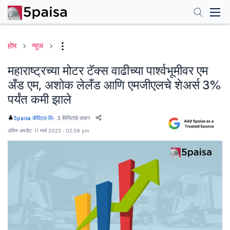
होम
न्यूज
महाराष्ट्रच्या मोटर टॅक्स वाढीच्या पार्श्वभूमीवर एम
अँड एम, अशोक लेलँड आणि एमजीएलचे शेअर्स 3%
पर्यंत कमी झाले
-
3 मिनिटांचे वाचन
5paisa कॅपिटल लि
अंतिम अपडेट: 11 मार्च 2025 - 02:38 pm