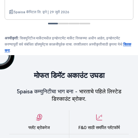
5paisa कॅपिटल लि. द्वारे | 29 जुलै 2026
अस्वीकृती:
सिक्युरिटीज मार्केटमधील इन्व्हेस्टमेंट मार्केट रिस्कच्या अधीन आहेत, इन्व्हेस्टमेंट
करण्यापूर्वी सर्व संबंधित डॉक्युमेंट्स काळजीपूर्वक वाचा. तपशीलवार अस्वीकृतीसाठी कृपया येथे
क्लिक
करा
.
मोफत डिमॅट अकाउंट उघडा
5paisa कम्युनिटीचा भाग बना -
भारताचे पहिले लिस्टेड
डिस्काउंट ब्रोकर.
फ्लॅट ब्रोकरेज
F&O साठी समर्पित प्लॅटफॉर्म