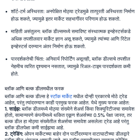
शॉर्ट-टर्म अस्थिरता: अनपेक्षित मोठ्या ट्रेडमुळे तात्पुरती अस्थिरता निर्माण
होऊ शकते, ज्यामुळे इतर मार्केट सहभागींवर परिणाम होऊ शकतो.
माहिती असंतुलन: ब्लॉक डील्समध्ये समाविष्ट संस्थात्मक इन्व्हेस्टर्सकडे
अधिक तपशीलवार मार्केट ज्ञान असू शकते, ज्यामुळे त्यांच्या आणि रिटेल
इन्व्हेस्टर्स दरम्यान अंतर निर्माण होऊ शकतो.
पारदर्शकतेची चिंता: अनिवार्य रिपोर्टिंग असूनही, ब्लॉक डील्सचे तपशील
नेहमीच त्वरित दृश्यमान नसतात, ज्यामुळे रिअल-टाइम पारदर्शकता कमी
होते.
ब्लॉक आणि बल्क डीलमधील फरक
ब्लॉक आणि बल्क डील्स हे
स्टॉक मार्केट
मधील दोन्ही प्रकारचे मोठे ट्रेड
आहेत, परंतु त्यांदरम्यान काही प्रमुख फरक आहेत. येथे मुख्य फरक आहेत:
1. साईझ:
ब्लॉक डीलमध्ये मोठ्या संख्येने शेअर्स किंवा सिक्युरिटीजचा समावेश
होतो, सामान्यपणे कंपनीमध्ये थकित एकूण शेअर्सच्या 0.5% पेक्षा जास्त, तर
बल्क डील हा मोठ्या संख्येतील शेअर्सचा समावेश असलेला ट्रेड आहे परंतु
ब्लॉक डीलपेक्षा कमी साईझचा आहे.
2. ट्रेडिंग:
ओपन मार्केटच्या बाहेर दोन पार्टींदरम्यान वाटाघाटीच्या डीलद्वारे