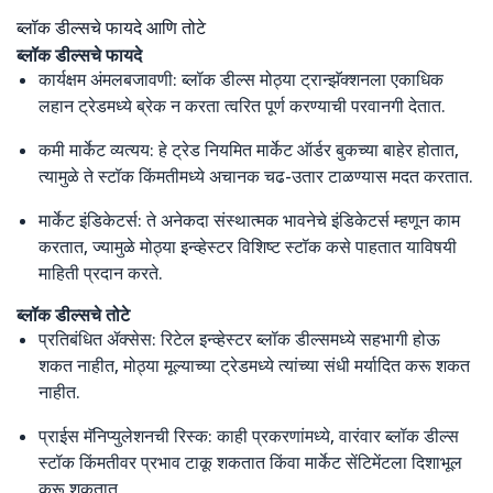
ब्लॉक डील्सचे फायदे आणि तोटे
ब्लॉक डील्सचे फायदे
कार्यक्षम अंमलबजावणी: ब्लॉक डील्स मोठ्या ट्रान्झॅक्शनला एकाधिक
लहान ट्रेडमध्ये ब्रेक न करता त्वरित पूर्ण करण्याची परवानगी देतात.
कमी मार्केट व्यत्यय: हे ट्रेड नियमित मार्केट ऑर्डर बुकच्या बाहेर होतात,
त्यामुळे ते स्टॉक किंमतीमध्ये अचानक चढ-उतार टाळण्यास मदत करतात.
मार्केट इंडिकेटर्स: ते अनेकदा संस्थात्मक भावनेचे इंडिकेटर्स म्हणून काम
करतात, ज्यामुळे मोठ्या इन्व्हेस्टर विशिष्ट स्टॉक कसे पाहतात याविषयी
माहिती प्रदान करते.
ब्लॉक डील्सचे तोटे
प्रतिबंधित ॲक्सेस: रिटेल इन्व्हेस्टर ब्लॉक डील्समध्ये सहभागी होऊ
शकत नाहीत, मोठ्या मूल्याच्या ट्रेडमध्ये त्यांच्या संधी मर्यादित करू शकत
नाहीत.
प्राईस मॅनिप्युलेशनची रिस्क: काही प्रकरणांमध्ये, वारंवार ब्लॉक डील्स
स्टॉक किंमतीवर प्रभाव टाकू शकतात किंवा मार्केट सेंटिमेंटला दिशाभूल
करू शकतात.