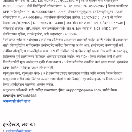
5paisa कॅपिटल लि. CIN: L67190MH2007PLC289249 | स्टॉक ब्रोकर सेबी रजिस्ट्रेशन:
INZ000010231 | सेबी डिपॉझिटरी रजिस्ट्रेशन: IN DP CDSL: IN-DP-192-2016 | रिसर्च ॲनालिस्ट
SEBI रजिस्ट्रेशन. नं.: INH000025188 | AMFI-रजिस्टर्ड म्युच्युअल फंड डिस्ट्रीब्यूटर | AMFI
रजिस्ट्रेशन नं.: ARN-104096 | प्रारंभिक रजिस्ट्रेशन तारीख: 30/07/2015 | ARN ची वर्तमान
वैधता : 30/07/2027 | NSE सदस्य ID: 14300 | BSE मेंबर ID: 6363 | MCX मेंबर ID: 55945 |
रजिस्टर्ड ॲड्रेस - IIFL हाऊस, सन इन्फोटेक पार्क, रोड नं. 16V, प्लॉट नं. B-23, MIDC, ठाणे
इंडस्ट्रियल एरिया, वागळे इस्टेट, ठाणे, महाराष्ट्र - 400604
*ब्रोकरेज फ्लॅट फी/अंमलात आणलेल्या ऑर्डरच्या आधारावर आकारले जाईल आणि टक्केवारी आधारावर
नाही. सिक्युरिटीज मार्केटमधील इन्व्हेस्टमेंट मार्केट रिस्कच्या अधीन आहे, इन्व्हेस्टमेंट करण्यापूर्वी सर्व
संबंधित डॉक्युमेंट्स काळजीपूर्वक वाचा. IPV शी संबंधित सर्व प्रक्रिया पूर्ण झाल्यानंतर आणि क्लायंट ड्यू
डिलिजन्स पूर्ण झाल्यानंतर डिजिटल अकाउंट उघडले जाईल. जर ₹10/- किंवा त्यापेक्षा कमी शेअरचे
विक्री/खरेदी मूल्य असेल तर प्रति शेअर कमाल 25 पैसा ब्रोकरेज संकलित केले जाऊ शकते. ब्रोकरेज
SEBI विहित मर्यादेपेक्षा जास्त होणार नाही.
म्युच्युअल फंड, म्युच्युअल फंड-SIP हे एक्सचेंज ट्रेडेड प्रॉडक्ट्स नाहीत आणि सदस्य केवळ वितरक
म्हणून काम करीत आहे. वितरण उपक्रमाच्या संदर्भात सर्व विवादांना एक्सचेंज इन्व्हेस्टर रिड्रेसल फोरम
किंवा आर्बिट्रेशन यंत्रणेचा ॲक्सेस नसेल.
अनुपालन अधिकारी:
श्री. रवींद्र कळवणकर, ईमेल: support@5paisa.com, सपोर्ट डेस्क
हेल्पलाईन: 8976689766
आमच्याशी संपर्क साधा
इन्व्हेस्टर, लक्ष द्या
1.
इन्व्हेस्टर्ससाठी सल्ला