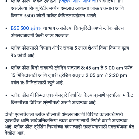
ब्लॉक डील्स केवळ एफ&ओ (
फ्यूचर्स आणि ऑप्शन्स
) सेगमेंटचा भाग
असलेल्या सिक्युरिटीजमध्येच अंमलात आणल्या जाऊ शकतात आणि
किमान ₹500 कोटी मार्केट कॅपिटलायझेशन असते.
BSE 500 इंडेक्स
चा भाग असलेल्या सिक्युरिटीजमध्ये ब्लॉक डील्स
अंमलबजावणी केली जाऊ शकतात.
ब्लॉक डीलसाठी किमान ऑर्डर संख्या 5 लाख शेअर्स किंवा किमान मूल्य
₹5 कोटी आहे.
ब्लॉक डील विंडो सकाळी ट्रेडिंग सत्रात 8:45 am ते 9:00 am पर्यंत
15 मिनिटांसाठी आणि दुपारी ट्रेडिंग सत्रात 2:05 pm ते 2:20 pm
पर्यंत 15 मिनिटांसाठी खुले आहे.
ब्लॉक डीलची किंमत एक्सचेंजद्वारे निर्धारित केल्याप्रमाणे प्रचलित मार्केट
किंमतीच्या विशिष्ट श्रेणीमध्ये असणे आवश्यक आहे.
दोन्ही एक्सचेंजला ब्लॉक डील्सची अंमलबजावणी विशिष्ट कालावधीमध्ये
एक्सचेंज आणि सार्वजनिकरित्या उघड करण्यासाठी रिपोर्ट करणे आवश्यक
आहे. ब्लॉक डील ट्रेडिंग नियमांच्या कोणत्याही उल्लंघनासाठी एक्सचेंजला दंड
देखील आहे.