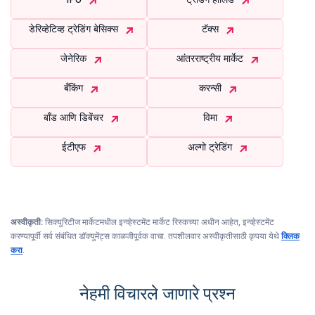
डेरिव्हेटिव्ह ट्रेडिंग बेसिक्स
टॅक्स
जेनेरिक
आंतरराष्ट्रीय मार्केट
बँकिंग
करन्सी
बाँड आणि डिबेंचर
विमा
ईटीएफ
अल्गो ट्रेडिंग
अस्वीकृती:
सिक्युरिटीज मार्केटमधील इन्व्हेस्टमेंट मार्केट रिस्कच्या अधीन आहेत, इन्व्हेस्टमेंट
करण्यापूर्वी सर्व संबंधित डॉक्युमेंट्स काळजीपूर्वक वाचा. तपशीलवार अस्वीकृतीसाठी कृपया येथे
क्लिक
करा
.
नेहमी विचारले जाणारे प्रश्न