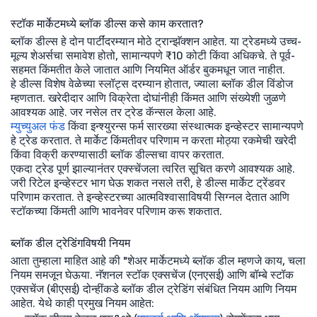
स्टॉक मार्केटमध्ये ब्लॉक डील्स कसे काम करतात?
ब्लॉक डील्स हे दोन पार्टींदरम्यान मोठे ट्रान्झॅक्शन आहेत. या ट्रेडमध्ये उच्च-
मूल्य शेअर्सचा समावेश होतो, सामान्यपणे ₹10 कोटी किंवा अधिकचे. ते पूर्व-
सहमत किंमतीत केले जातात आणि नियमित ऑर्डर बुकमधून जात नाहीत.
हे डील्स विशेष वेळेच्या स्लॉट्स दरम्यान होतात, ज्याला ब्लॉक डील विंडोज
म्हणतात. खरेदीदार आणि विक्रेता दोघांनीही किंमत आणि संख्येशी जुळणे
आवश्यक आहे. जर नसेल तर ट्रेड कॅन्सल केला आहे.
म्युच्युअल फंड
किंवा इन्श्युरन्स फर्म सारख्या संस्थात्मक इन्व्हेस्टर सामान्यपणे
हे ट्रेड करतात. ते मार्केट किंमतीवर परिणाम न करता मोठ्या रकमेची खरेदी
किंवा विक्री करण्यासाठी ब्लॉक डील्सचा वापर करतात.
एकदा ट्रेड पूर्ण झाल्यानंतर एक्स्चेंजला त्वरित सूचित करणे आवश्यक आहे.
जरी रिटेल इन्व्हेस्टर भाग घेऊ शकत नसले तरी, हे डील्स मार्केट ट्रेंडवर
परिणाम करतात. ते इन्व्हेस्टरच्या आत्मविश्वासाविषयी सिग्नल देतात आणि
स्टॉकच्या किंमती आणि भावनेवर परिणाम करू शकतात.
ब्लॉक डील ट्रेडिंगविषयी नियम
आता तुम्हाला माहित आहे की "शेअर मार्केटमध्ये ब्लॉक डील म्हणजे काय, चला
नियम समजून घेऊया. नॅशनल स्टॉक एक्सचेंज (एनएसई) आणि बॉम्बे स्टॉक
एक्सचेंज (बीएसई) दोन्हींकडे ब्लॉक डील ट्रेडिंग संबंधित नियम आणि नियम
आहेत. येथे काही प्रमुख नियम आहेत: