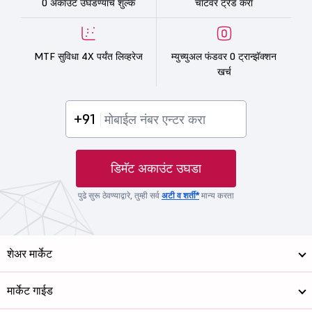
0 अकाउंट उघडण्याचे शुल्क
चार्टवर ट्रेड करा
MTF सुविधा 4X पर्यंत लिव्हरेज
म्युच्युअल फंडवर 0 ट्रान्झॅक्शन
खर्च
+91
डिमॅट अकाउंट उघडा
पुढे सुरू ठेवण्याद्वारे, तुम्ही सर्व
अटी व शर्ती*
मान्य करता
शेअर मार्केट
मार्केट गाईड