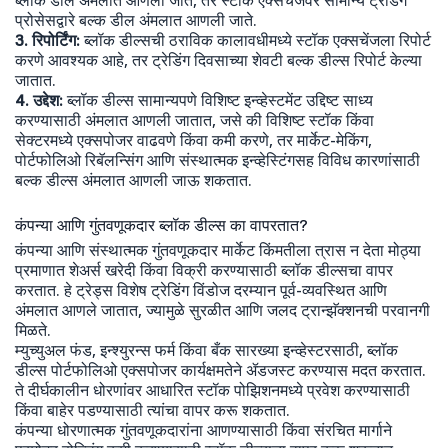
ब्लॉक डील अंमलात आणली जाते, तर स्टॉक एक्सचेंजवर सामान्य ट्रेडिंग
प्रोसेसद्वारे बल्क डील अंमलात आणली जाते.
3. रिपोर्टिंग:
ब्लॉक डील्सची ठराविक कालावधीमध्ये स्टॉक एक्सचेंजला रिपोर्ट
करणे आवश्यक आहे, तर ट्रेडिंग दिवसाच्या शेवटी बल्क डील्स रिपोर्ट केल्या
जातात.
4. उद्देश:
ब्लॉक डील्स सामान्यपणे विशिष्ट इन्व्हेस्टमेंट उद्दिष्ट साध्य
करण्यासाठी अंमलात आणली जातात, जसे की विशिष्ट स्टॉक किंवा
सेक्टरमध्ये एक्सपोजर वाढवणे किंवा कमी करणे, तर मार्केट-मेकिंग,
पोर्टफोलिओ रिबॅलन्सिंग आणि संस्थात्मक इन्व्हेस्टिंगसह विविध कारणांसाठी
बल्क डील्स अंमलात आणली जाऊ शकतात.
कंपन्या आणि गुंतवणूकदार ब्लॉक डील्स का वापरतात?
कंपन्या आणि संस्थात्मक गुंतवणूकदार मार्केट किंमतीला त्रास न देता मोठ्या
प्रमाणात शेअर्स खरेदी किंवा विक्री करण्यासाठी ब्लॉक डील्सचा वापर
करतात. हे ट्रेड्स विशेष ट्रेडिंग विंडोज दरम्यान पूर्व-व्यवस्थित आणि
अंमलात आणले जातात, ज्यामुळे सुरळीत आणि जलद ट्रान्झॅक्शनची परवानगी
मिळते.
म्युच्युअल फंड, इन्श्युरन्स फर्म किंवा बँक सारख्या इन्व्हेस्टरसाठी, ब्लॉक
डील्स पोर्टफोलिओ एक्सपोजर कार्यक्षमतेने ॲडजस्ट करण्यास मदत करतात.
ते दीर्घकालीन धोरणांवर आधारित स्टॉक पोझिशनमध्ये प्रवेश करण्यासाठी
किंवा बाहेर पडण्यासाठी त्यांचा वापर करू शकतात.
कंपन्या धोरणात्मक गुंतवणूकदारांना आणण्यासाठी किंवा संरचित मार्गाने