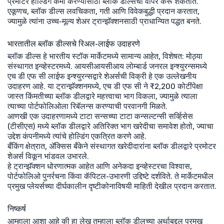
प्रमोटर होल्डिंग कमी करण्यासाठी ब्लॉक डील्सचा वापर करू शकतात.
एकूणच, ब्लॉक डील्स लवचिकता, गती आणि विवेकबुद्धी प्रदान करतात,
ज्यामुळे त्यांना उच्च-मूल्य शेअर ट्रान्झॅक्शनसाठी प्राधान्यित पद्धत बनते.
भारतातील ब्लॉक डील्सचे रिअल-लाईफ उदाहरणे
ब्लॉक डील्स हे भारतीय स्टॉक मार्केटमध्ये सामान्य आहेत, विशेषत: मोठ्या
संस्थागत इन्व्हेस्टरमध्ये. आयसीआयसीआय लोम्बार्ड जनरल इन्श्युरन्समध्ये
एच डी एफ सी लाईफ इन्श्युरन्सद्वारे शेअर्सची विक्री हे एक उल्लेखनीय
उदाहरण आहे. या ट्रान्झॅक्शनमध्ये, एच डी एफ सी ने ₹2,200 कोटींपेक्षा
जास्त किंमतीच्या ब्लॉक डीलद्वारे महत्त्वाचा भाग विकला, ज्यामुळे त्याला
त्याच्या पोर्टफोलिओला रिबॅलन्स करण्याची परवानगी मिळते.
आणखी एक उदाहरणामध्ये टाटा सन्सच्या टाटा कन्सल्टन्सी सर्व्हिसेस
(टीसीएस) मध्ये ब्लॉक डीलद्वारे अतिरिक्त भाग खरेदीचा समावेश होतो, ज्याचा
उद्देश कंपनीमध्ये त्यांचे होल्डिंग एकत्रित करणे आहे.
बँकिंग क्षेत्रात, ॲक्सिस बँकेने संस्थागत खरेदीदारांना ब्लॉक डीलद्वारे प्रमोटर
शेअर्स विकून भांडवल उभारले.
हे ट्रान्झॅक्शन धोरणात्मक आहेत आणि अनेकदा इन्व्हेस्टरचा विश्वास,
पोर्टफोलिओ पुनर्रचना किंवा कॅपिटल-उभारणी उद्दिष्टे दर्शविते. ते मार्केटमधील
प्रमुख प्लेयर्सच्या दीर्घकालीन दृष्टीकोनाविषयी माहिती देखील प्रदान करतात.
निष्कर्ष
आम्हाला आशा आहे की हा लेख तुम्हाला ब्लॉक डीलच्या अर्थाबद्दल प्रमुख