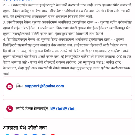
2. IPO सबस्क्राईब करताना इन्व्हेस्टरद्वारे चेक जारी करण्याची गरज नाही. वाटप झाल्यास पेमेंट करण्याची
तुमच्या बँकेला अधिकृतता देण्यासाठी, ॲप्लिकेशन फॉर्ममध्ये केवळ बँक अकाउंट नंबर लिहा आणि स्वाक्षरी
करा. पैसे इन्व्हेस्टरच्या अकाउंटमध्ये राहत असल्याने रिफंडची चिंता नाही.
3. एक्सचेंजमधून मेसेज: तुमच्या अकाउंटमध्ये अनधिकृत ट्रान्झॅक्शन टाळा --> तुमच्या स्टॉक ब्रोकर्ससह
तुमचा मोबाईल नंबर/ईमेल ID अपडेट करा. दिवसाच्या शेवटी तुमच्या मोबाईल/ईमेलवर एक्सचेंजमधून थेट
तुमच्या ट्रान्झॅक्शनची माहिती प्राप्त करा. गुंतवणूकदारांच्या हितासाठी जारी केलेले.
4. डिपॉझिटरीकडून मेसेज: अ) तुमच्या डिमॅट अकाउंटमध्ये अनधिकृत ट्रान्झॅक्शन टाळा -> तुमच्या
डिपॉझिटरी सहभागीसह तुमचा मोबाईल नंबर अपडेट करा. इन्व्हेस्टरच्या हितासाठी जारी केलेल्या त्याच
दिवशी CDSL कडून थेट तुमच्या डिमॅट अकाउंटमध्ये सर्व डेबिट आणि इतर महत्त्वाच्या ट्रान्झॅक्शनसाठी
तुमच्या रजिस्टर्ड मोबाईलवर अलर्ट प्राप्त करा. ब) सिक्युरिटीज मार्केटमध्ये व्यवहार करताना KYC हा एक
वेळचा अभ्यास आहे - एकदा सेबी रजिस्टर्ड मध्यस्थ (ब्रोकर, DP, म्युच्युअल फंड इ.) मार्फत KYC
केल्यानंतर, जेव्हा तुम्ही अन्य मध्यस्थीशी संपर्क साधता तेव्हा तुम्हाला पुन्हा समान प्रोसेस करणे आवश्यक
नाही.
ईमेल:
support@5paisa.com
सपोर्ट डेस्क हेल्पलाईन:
8976689766
आम्हाला येथे फॉलो करा