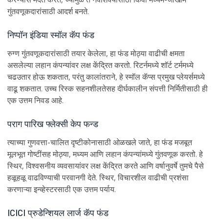
गुंतवणूकदारांसाठी आदर्श बनते.
निप्पॉन इंडिया स्मॉल कॅप फंड
रुग्ण गुंतवणूकदारांसाठी तयार केलेला, हा फंड मोठ्या वाढीची क्षमता
असलेल्या लहान कंपन्यांवर लक्ष केंद्रित करतो. रिटर्नमध्ये शॉर्ट टर्ममध्ये
चढउतार होऊ शकतात, परंतु कालांतराने, हे स्मॉल कॅप्स प्रमुख प्लेयर्समध्ये
वाढू शकतात. उच्च रिस्क सहनशीलतेसह दीर्घकालीन संपत्ती निर्मितीसाठी ही
एक उत्तम निवड आहे.
पराग पारिख फ्लेक्सी केप फन्ड
त्याच्या गुणवत्ता-चालित दृष्टीकोनासाठी ओळखले जाते, हा फंड मजबूत
मूलभूत गोष्टींसह मोठ्या, मध्यम आणि लहान कंपन्यांमध्ये गुंतवणूक करतो. हे
स्थिर, विश्वसनीय व्यवसायांवर लक्ष केंद्रित करते आणि वर्षानुवर्षे तुमचे पैसे
हळूहळू वाढविण्याची परवानगी देते. स्थिर, विचारशील वाढीची प्रशंसा
करणाऱ्या इन्व्हेस्टरसाठी एक उत्तम पर्याय.
ICICI प्रुडेन्शियल लार्ज कॅप फंड