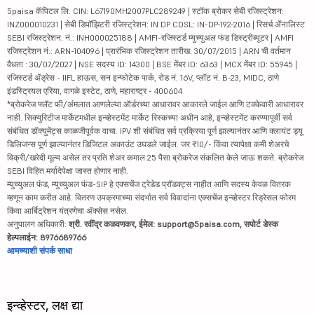
5paisa कॅपिटल लि. CIN: L67190MH2007PLC289249 | स्टॉक ब्रोकर सेबी रजिस्ट्रेशन:
INZ000010231 | सेबी डिपॉझिटरी रजिस्ट्रेशन: IN DP CDSL: IN-DP-192-2016 | रिसर्च ॲनालिस्ट
SEBI रजिस्ट्रेशन. नं.: INH000025188 | AMFI-रजिस्टर्ड म्युच्युअल फंड डिस्ट्रीब्यूटर | AMFI
रजिस्ट्रेशन नं.: ARN-104096 | प्रारंभिक रजिस्ट्रेशन तारीख: 30/07/2015 | ARN ची वर्तमान
वैधता : 30/07/2027 | NSE सदस्य ID: 14300 | BSE मेंबर ID: 6363 | MCX मेंबर ID: 55945 |
रजिस्टर्ड ॲड्रेस - IIFL हाऊस, सन इन्फोटेक पार्क, रोड नं. 16V, प्लॉट नं. B-23, MIDC, ठाणे
इंडस्ट्रियल एरिया, वागळे इस्टेट, ठाणे, महाराष्ट्र - 400604
*ब्रोकरेज फ्लॅट फी/अंमलात आणलेल्या ऑर्डरच्या आधारावर आकारले जाईल आणि टक्केवारी आधारावर
नाही. सिक्युरिटीज मार्केटमधील इन्व्हेस्टमेंट मार्केट रिस्कच्या अधीन आहे, इन्व्हेस्टमेंट करण्यापूर्वी सर्व
संबंधित डॉक्युमेंट्स काळजीपूर्वक वाचा. IPV शी संबंधित सर्व प्रक्रिया पूर्ण झाल्यानंतर आणि क्लायंट ड्यू
डिलिजन्स पूर्ण झाल्यानंतर डिजिटल अकाउंट उघडले जाईल. जर ₹10/- किंवा त्यापेक्षा कमी शेअरचे
विक्री/खरेदी मूल्य असेल तर प्रति शेअर कमाल 25 पैसा ब्रोकरेज संकलित केले जाऊ शकते. ब्रोकरेज
SEBI विहित मर्यादेपेक्षा जास्त होणार नाही.
म्युच्युअल फंड, म्युच्युअल फंड-SIP हे एक्सचेंज ट्रेडेड प्रॉडक्ट्स नाहीत आणि सदस्य केवळ वितरक
म्हणून काम करीत आहे. वितरण उपक्रमाच्या संदर्भात सर्व विवादांना एक्सचेंज इन्व्हेस्टर रिड्रेसल फोरम
किंवा आर्बिट्रेशन यंत्रणेचा ॲक्सेस नसेल.
अनुपालन अधिकारी:
श्री. रवींद्र कळवणकर, ईमेल: support@5paisa.com, सपोर्ट डेस्क
हेल्पलाईन: 8976689766
आमच्याशी संपर्क साधा
इन्व्हेस्टर, लक्ष द्या