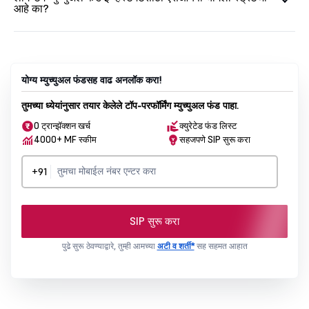
आहे का?
योग्य म्युच्युअल फंडसह वाढ अनलॉक करा!
तुमच्या ध्येयांनुसार तयार केलेले टॉप-परफॉर्मिंग म्युच्युअल फंड पाहा.
0 ट्रान्झॅक्शन खर्च
क्युरेटेड फंड लिस्ट
4000+ MF स्कीम
सहजपणे SIP सुरू करा
+91
SIP सुरू करा
पुढे सुरू ठेवण्याद्वारे, तुम्ही आमच्या
अटी व शर्ती*
सह सहमत आहात