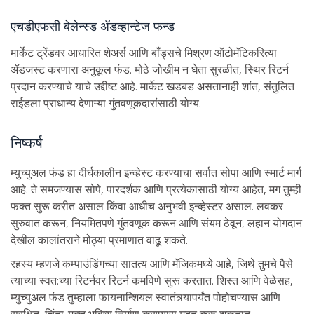
एचडीएफसी बेलेन्स्ड ॲडव्हान्टेज फन्ड
मार्केट ट्रेंडवर आधारित शेअर्स आणि बाँड्सचे मिश्रण ऑटोमॅटिकरित्या
ॲडजस्ट करणारा अनुकूल फंड. मोठे जोखीम न घेता सुरळीत, स्थिर रिटर्न
प्रदान करण्याचे याचे उद्दीष्ट आहे. मार्केट खडबड असतानाही शांत, संतुलित
राईडला प्राधान्य देणाऱ्या गुंतवणूकदारांसाठी योग्य.
निष्कर्ष
म्युच्युअल फंड हा दीर्घकालीन इन्व्हेस्ट करण्याचा सर्वात सोपा आणि स्मार्ट मार्ग
आहे. ते समजण्यास सोपे, पारदर्शक आणि प्रत्येकासाठी योग्य आहेत, मग तुम्ही
फक्त सुरू करीत असाल किंवा आधीच अनुभवी इन्व्हेस्टर असाल. लवकर
सुरुवात करून, नियमितपणे गुंतवणूक करून आणि संयम ठेवून, लहान योगदान
देखील कालांतराने मोठ्या प्रमाणात वाढू शकते.
रहस्य म्हणजे कम्पाउंडिंगच्या सातत्य आणि मॅजिकमध्ये आहे, जिथे तुमचे पैसे
त्याच्या स्वत:च्या रिटर्नवर रिटर्न कमविणे सुरू करतात. शिस्त आणि वेळेसह,
म्युच्युअल फंड तुम्हाला फायनान्शियल स्वातंत्र्यापर्यंत पोहोचण्यास आणि