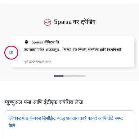
5paisa वर ट्रेंडिंग
5paisa कॅपिटल लि
उद्यासाठी मार्केट आऊटलुक - निफ्टी, बँक निफ्टी, सेन्सेक्स आणि फिननिफ्टी
01
जुलै 29
2 मिनिटांचे वाचन
म्युच्युअल फंड आणि ईटीएफ संबंधित लेख
लिक्विड फंड फिक्स्ड डिपॉझिट बदलू शकतात का? फायदे आणि तोटे स्पष्ट
केले