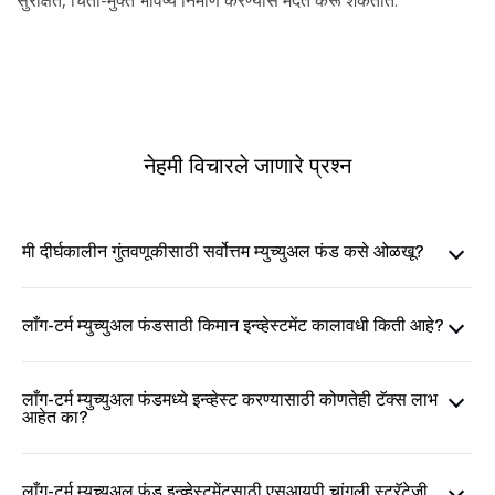
सुरक्षित, चिंता-मुक्त भविष्य निर्माण करण्यास मदत करू शकतात.
नेहमी विचारले जाणारे प्रश्न
मी दीर्घकालीन गुंतवणूकीसाठी सर्वोत्तम म्युच्युअल फंड कसे ओळखू?
लाँग-टर्म म्युच्युअल फंडसाठी किमान इन्व्हेस्टमेंट कालावधी किती आहे?
लाँग-टर्म म्युच्युअल फंडमध्ये इन्व्हेस्ट करण्यासाठी कोणतेही टॅक्स लाभ
आहेत का?
लाँग-टर्म म्युच्युअल फंड इन्व्हेस्टमेंटसाठी एसआयपी चांगली स्ट्रॅटेजी