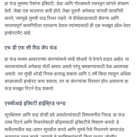
हा फंड तुमच्या पैशांना इक्विटी, डेब्ट आणि गोल्डमध्ये पसरवून चांगले संरक्षण
देतो. जेव्हा एक मालमत्ता कमी होते, तेव्हा दुसरी अनेकदा चांगली कामगिरी
करते, ज्यामुळे तुमची वाढ स्थिर राहते. जे दीर्घकाळासाठी बॅलन्स आणि
सातत्यपूर्ण कामगिरीला प्राधान्य देतात त्यांच्यासाठी ही एक मजबूत ऑल-वेदर
इन्व्हेस्टमेंट आहे.
एच डी एफ सी मिड कॅप फंड
हा फंड मध्यम आकाराच्या कंपन्यांमध्ये संधी शोधतो जे वेगाने वाढत आहेत. या
व्यवसायांमध्ये अनेकदा मोठी क्षमता असते परंतु चमकण्यासाठी वेळ आवश्यक
असतो. जर तुम्ही थोडी रिस्क हाताळू शकता आणि 5 वर्षे किंवा त्याहून अधिक
काळासाठी इन्व्हेस्ट करू शकता, तर या कंपन्यांचा विस्तार होत असताना हा
फंड मजबूत रिटर्न देऊ शकतो.
एसबीआई इक्विटी हाईब्रिड फन्ड
सुरक्षितता आणि वाढ दोन्ही हवे असलेल्यांसाठी विश्वसनीय निवड. हा फंड
उच्च रिटर्न आणि स्थिरतेसाठी बाँड्ससाठी इक्विटीचे मिश्रण करतो. हे
मार्केटमधील चढ-उतार सुरळीत करते आणि तुमचे पैसे स्थिरपणे कम्पाउंड
करण्यास मदत करते, ज्यामुळे ते नवशिक्यांसाठी किंवा मध्यम-जोखीम