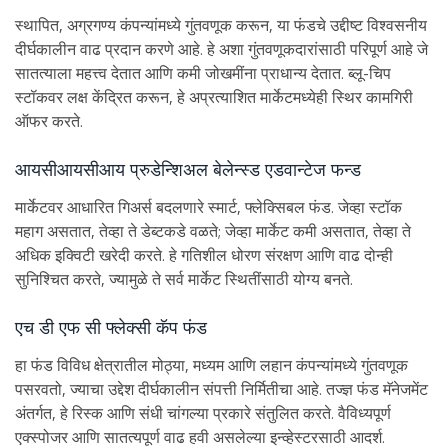
स्थापित, अग्रगण्य कंपन्यांमध्ये गुंतवणूक करून, या फंडचे उद्दीष्ट विश्वसनीय
दीर्घकालीन वाढ प्रदान करणे आहे. हे अशा गुंतवणूकदारांसाठी परिपूर्ण आहे जे
सातत्याला महत्त्व देतात आणि कमी जोखमींना प्राधान्य देतात. ब्लू-चिप
स्टॉकवर लक्ष केंद्रित करून, हे अप्रत्याशित मार्केटमध्येही स्थिर कामगिरी
ऑफर करते.
आयसीआयसीआय प्रुडेन्शिअल बेलेन्स्ड एडवान्टेज फन्ड
मार्केटवर आधारित गिअर्स बदलणारे स्मार्ट, फ्लेक्सिबल फंड. जेव्हा स्टॉक
महाग असतात, तेव्हा ते डेब्टकडे वळते; जेव्हा मार्केट कमी असतात, तेव्हा ते
अधिक इक्विटी खरेदी करते. हे गतिशील धोरण संरक्षण आणि वाढ दोन्ही
सुनिश्चित करते, ज्यामुळे ते सर्व मार्केट स्थितींसाठी योग्य बनते.
एच डी एफ सी फ्लेक्सी कॅप फंड
हा फंड विविध क्षेत्रातील मोठ्या, मध्यम आणि लहान कंपन्यांमध्ये गुंतवणूक
पसरवतो, ज्याचा उद्देश दीर्घकालीन संपत्ती निर्मितीचा आहे. तज्ज्ञ फंड मॅनेजमेंट
अंतर्गत, हे रिस्क आणि संधी चांगल्या प्रकारे संतुलित करते. वैविध्यपूर्ण
एक्स्पोजर आणि सातत्यपूर्ण वाढ हवी असलेल्या इन्व्हेस्टरसाठी आदर्श.