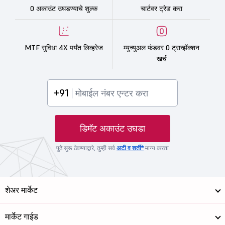
0 अकाउंट उघडण्याचे शुल्क
चार्टवर ट्रेड करा
MTF सुविधा 4X पर्यंत लिव्हरेज
म्युच्युअल फंडवर 0 ट्रान्झॅक्शन
खर्च
+91
डिमॅट अकाउंट उघडा
पुढे सुरू ठेवण्याद्वारे, तुम्ही सर्व
अटी व शर्ती*
मान्य करता
शेअर मार्केट
मार्केट गाईड