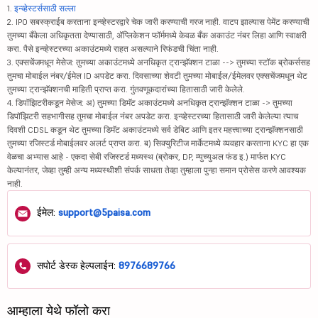
1.
इन्व्हेस्टर्ससाठी सल्ला
2. IPO सबस्क्राईब करताना इन्व्हेस्टरद्वारे चेक जारी करण्याची गरज नाही. वाटप झाल्यास पेमेंट करण्याची
तुमच्या बँकेला अधिकृतता देण्यासाठी, ॲप्लिकेशन फॉर्ममध्ये केवळ बँक अकाउंट नंबर लिहा आणि स्वाक्षरी
करा. पैसे इन्व्हेस्टरच्या अकाउंटमध्ये राहत असल्याने रिफंडची चिंता नाही.
3. एक्सचेंजमधून मेसेज: तुमच्या अकाउंटमध्ये अनधिकृत ट्रान्झॅक्शन टाळा --> तुमच्या स्टॉक ब्रोकर्ससह
तुमचा मोबाईल नंबर/ईमेल ID अपडेट करा. दिवसाच्या शेवटी तुमच्या मोबाईल/ईमेलवर एक्सचेंजमधून थेट
तुमच्या ट्रान्झॅक्शनची माहिती प्राप्त करा. गुंतवणूकदारांच्या हितासाठी जारी केलेले.
4. डिपॉझिटरीकडून मेसेज: अ) तुमच्या डिमॅट अकाउंटमध्ये अनधिकृत ट्रान्झॅक्शन टाळा -> तुमच्या
डिपॉझिटरी सहभागीसह तुमचा मोबाईल नंबर अपडेट करा. इन्व्हेस्टरच्या हितासाठी जारी केलेल्या त्याच
दिवशी CDSL कडून थेट तुमच्या डिमॅट अकाउंटमध्ये सर्व डेबिट आणि इतर महत्त्वाच्या ट्रान्झॅक्शनसाठी
तुमच्या रजिस्टर्ड मोबाईलवर अलर्ट प्राप्त करा. ब) सिक्युरिटीज मार्केटमध्ये व्यवहार करताना KYC हा एक
वेळचा अभ्यास आहे - एकदा सेबी रजिस्टर्ड मध्यस्थ (ब्रोकर, DP, म्युच्युअल फंड इ.) मार्फत KYC
केल्यानंतर, जेव्हा तुम्ही अन्य मध्यस्थीशी संपर्क साधता तेव्हा तुम्हाला पुन्हा समान प्रोसेस करणे आवश्यक
नाही.
ईमेल:
support@5paisa.com
सपोर्ट डेस्क हेल्पलाईन:
8976689766
आम्हाला येथे फॉलो करा