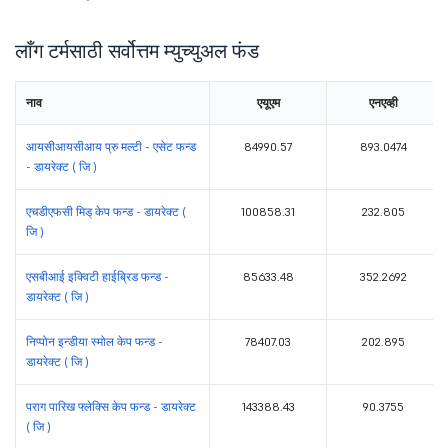
लाँग टर्मसाठी सर्वोत्तम म्युच्युअल फंड
नाव
एयूएम
एनएव्ही
आयसीआयसीआय प्रु मल्टी - एसेट फन्ड
84990.57
893.0474
- डायरेक्ट ( जि )
एचडीएफसी मिड् केप फन्ड - डायरेक्ट (
100858.31
232.805
जि )
एसबीआई इक्विटी हाईब्रिड फन्ड -
85633.48
352.2692
डायरेक्ट ( जि )
निप्पोन इन्डीया स्मोल केप फन्ड -
78407.03
202.895
डायरेक्ट ( जि )
पराग पारिख फ्लेक्सि केप फन्ड - डायरेक्ट
143388.43
90.3755
( जि )