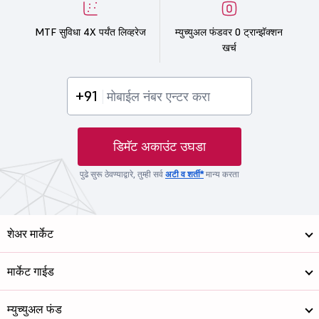
MTF सुविधा 4X पर्यंत लिव्हरेज
म्युच्युअल फंडवर 0 ट्रान्झॅक्शन
खर्च
+91
डिमॅट अकाउंट उघडा
पुढे सुरू ठेवण्याद्वारे, तुम्ही सर्व
अटी व शर्ती*
मान्य करता
शेअर मार्केट
मार्केट गाईड
म्युच्युअल फंड