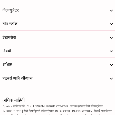
कॅल्क्युलेटर
टॉप स्टॉक
इंडायसेस
विषयी
अधिक
फ्यूचर्स आणि ऑप्शन्स
अधिक माहिती
5paisa कॅपिटल लि. CIN: L67190MH2007PLC289249 | स्टॉक ब्रोकर सेबी रजिस्ट्रेशन:
INZ000010231 | सेबी डिपॉझिटरी रजिस्ट्रेशन: IN DP CDSL: IN-DP-192-2016 | रिसर्च ॲनालिस्ट