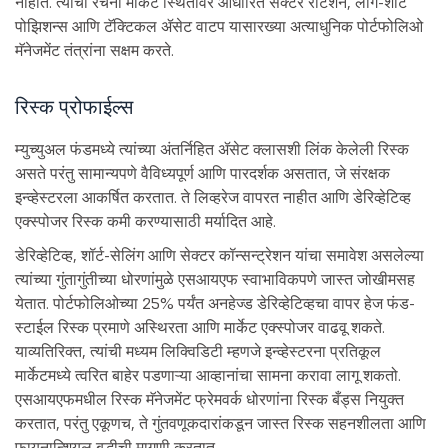
नाहीत. त्यांची रचना मार्केट स्थितींवर आधारित सेक्टर रोटेशन, लॉंग-शॉर्ट
पोझिशन्स आणि टॅक्टिकल ॲसेट वाटप यासारख्या अत्याधुनिक पोर्टफोलिओ
मॅनेजमेंट तंत्रांना सक्षम करते.
रिस्क प्रोफाईल्स
म्युच्युअल फंडमध्ये त्यांच्या अंतर्निहित ॲसेट क्लासशी लिंक केलेली रिस्क
असते परंतु सामान्यपणे वैविध्यपूर्ण आणि पारदर्शक असतात, जे संरक्षक
इन्व्हेस्टरला आकर्षित करतात. ते लिव्हरेज वापरत नाहीत आणि डेरिव्हेटिव्ह
एक्स्पोजर रिस्क कमी करण्यासाठी मर्यादित आहे.
डेरिव्हेटिव्ह, शॉर्ट-सेलिंग आणि सेक्टर कॉन्सन्ट्रेशन यांचा समावेश असलेल्या
त्यांच्या गुंतागुंतीच्या धोरणांमुळे एसआयएफ स्वाभाविकपणे जास्त जोखीमसह
येतात. पोर्टफोलिओच्या 25% पर्यंत अनहेज्ड डेरिव्हेटिव्हचा वापर हेज फंड-
स्टाईल रिस्क प्रमाणे अस्थिरता आणि मार्केट एक्स्पोजर वाढवू शकते.
याव्यतिरिक्त, त्यांची मध्यम लिक्विडिटी म्हणजे इन्व्हेस्टरना प्रतिकूल
मार्केटमध्ये त्वरित बाहेर पडणाऱ्या आव्हानांचा सामना करावा लागू शकतो.
एसआयएफमधील रिस्क मॅनेजमेंट फ्रेमवर्क धोरणांना रिस्क बँड्स नियुक्त
करतात, परंतु एकूणच, ते गुंतवणूकदारांकडून जास्त रिस्क सहनशीलता आणि
फायनान्शियल बुद्धीची मागणी करतात.