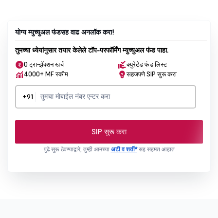
योग्य म्युच्युअल फंडसह वाढ अनलॉक करा!
तुमच्या ध्येयांनुसार तयार केलेले टॉप-परफॉर्मिंग म्युच्युअल फंड पाहा.
0 ट्रान्झॅक्शन खर्च
क्युरेटेड फंड लिस्ट
4000+ MF स्कीम
सहजपणे SIP सुरू करा
+91
SIP सुरू करा
पुढे सुरू ठेवण्याद्वारे, तुम्ही आमच्या
अटी व शर्ती*
सह सहमत आहात