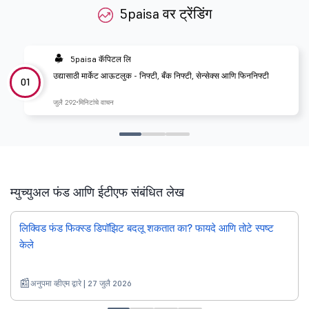
5paisa वर ट्रेंडिंग
5paisa कॅपिटल लि
उद्यासाठी मार्केट आऊटलुक - निफ्टी, बँक निफ्टी, सेन्सेक्स आणि फिननिफ्टी
01
जुलै 29
2 मिनिटांचे वाचन
म्युच्युअल फंड आणि ईटीएफ संबंधित लेख
लिक्विड फंड फिक्स्ड डिपॉझिट बदलू शकतात का? फायदे आणि तोटे स्पष्ट
केले
अनुपमा व्हीएम द्वारे | 27 जुलै 2026