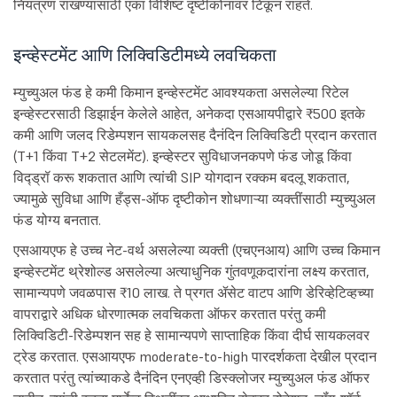
नियंत्रण राखण्यासाठी एका विशिष्ट दृष्टीकोनावर टिकून राहते.
इन्व्हेस्टमेंट आणि लिक्विडिटीमध्ये लवचिकता
म्युच्युअल फंड हे कमी किमान इन्व्हेस्टमेंट आवश्यकता असलेल्या रिटेल
इन्व्हेस्टरसाठी डिझाईन केलेले आहेत, अनेकदा एसआयपीद्वारे ₹500 इतके
कमी आणि जलद रिडेम्पशन सायकलसह दैनंदिन लिक्विडिटी प्रदान करतात
(T+1 किंवा T+2 सेटलमेंट). इन्व्हेस्टर सुविधाजनकपणे फंड जोडू किंवा
विद्ड्रॉ करू शकतात आणि त्यांची SIP योगदान रक्कम बदलू शकतात,
ज्यामुळे सुविधा आणि हँड्स-ऑफ दृष्टीकोन शोधणाऱ्या व्यक्तींसाठी म्युच्युअल
फंड योग्य बनतात.
एसआयएफ हे उच्च नेट-वर्थ असलेल्या व्यक्ती (एचएनआय) आणि उच्च किमान
इन्व्हेस्टमेंट थ्रेशोल्ड असलेल्या अत्याधुनिक गुंतवणूकदारांना लक्ष्य करतात,
सामान्यपणे जवळपास ₹10 लाख. ते प्रगत ॲसेट वाटप आणि डेरिव्हेटिव्हच्या
वापराद्वारे अधिक धोरणात्मक लवचिकता ऑफर करतात परंतु कमी
लिक्विडिटी-रिडेम्पशन सह हे सामान्यपणे साप्ताहिक किंवा दीर्घ सायकलवर
ट्रेड करतात. एसआयएफ moderate-to-high पारदर्शकता देखील प्रदान
करतात परंतु त्यांच्याकडे दैनंदिन एनएव्ही डिस्क्लोजर म्युच्युअल फंड ऑफर