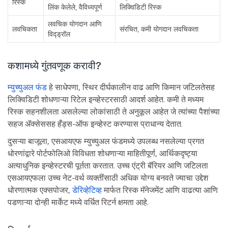
रिस्क
लिंक केलेले, वैविध्यपूर्ण
लिक्विडिटी रिस्क
लवचिक योगदान आणि
लवचिकता
संरचित, कमी योगदान लवचिकता
विद्ड्रॉल
कशामध्ये गुंतवणूक करावी?
म्युच्युअल फंड
हे साधेपणा, स्थिर दीर्घकालीन वाढ आणि किमान जटिलतेसह
लिक्विडिटी शोधणाऱ्या रिटेल इन्व्हेस्टरसाठी आदर्श आहेत. कमी ते मध्यम
रिस्क सहनशीलता असलेल्या लोकांसाठी ते अनुकूल आहेत जे त्यांच्या पैशांच्या
सहज ॲक्सेससह हँड्स-ऑफ इन्व्हेस्ट करण्यास प्राधान्य देतात.
दुसऱ्या बाजूला, एसआयएफ म्युच्युअल फंडमध्ये उपलब्ध नसलेल्या प्रगत
धोरणांद्वारे पोर्टफोलिओ विविधता शोधणाऱ्या माहितीपूर्ण, आर्थिकदृष्ट्या
अत्याधुनिक इन्व्हेस्टरची पूर्तता करतात. उच्च एंट्री बॅरियर आणि जटिलता
एसआयएफला उच्च नेट-वर्थ व्यक्तींसाठी अधिक योग्य बनवते ज्याचा उद्देश
धोरणात्मक एक्सपोजर,
डेरिव्हेटिव्ह
मार्फत रिस्क मॅनेजमेंट आणि वाढत्या आणि
पडणाऱ्या दोन्ही मार्केट मध्ये वर्धित रिटर्न क्षमता आहे.