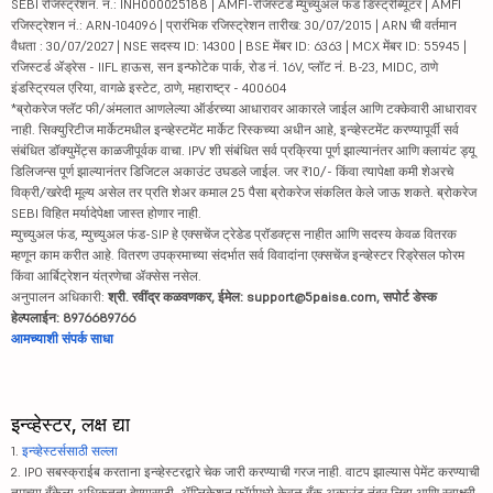
SEBI रजिस्ट्रेशन. नं.: INH000025188 | AMFI-रजिस्टर्ड म्युच्युअल फंड डिस्ट्रीब्यूटर | AMFI
रजिस्ट्रेशन नं.: ARN-104096 | प्रारंभिक रजिस्ट्रेशन तारीख: 30/07/2015 | ARN ची वर्तमान
वैधता : 30/07/2027 | NSE सदस्य ID: 14300 | BSE मेंबर ID: 6363 | MCX मेंबर ID: 55945 |
रजिस्टर्ड ॲड्रेस - IIFL हाऊस, सन इन्फोटेक पार्क, रोड नं. 16V, प्लॉट नं. B-23, MIDC, ठाणे
इंडस्ट्रियल एरिया, वागळे इस्टेट, ठाणे, महाराष्ट्र - 400604
*ब्रोकरेज फ्लॅट फी/अंमलात आणलेल्या ऑर्डरच्या आधारावर आकारले जाईल आणि टक्केवारी आधारावर
नाही. सिक्युरिटीज मार्केटमधील इन्व्हेस्टमेंट मार्केट रिस्कच्या अधीन आहे, इन्व्हेस्टमेंट करण्यापूर्वी सर्व
संबंधित डॉक्युमेंट्स काळजीपूर्वक वाचा. IPV शी संबंधित सर्व प्रक्रिया पूर्ण झाल्यानंतर आणि क्लायंट ड्यू
डिलिजन्स पूर्ण झाल्यानंतर डिजिटल अकाउंट उघडले जाईल. जर ₹10/- किंवा त्यापेक्षा कमी शेअरचे
विक्री/खरेदी मूल्य असेल तर प्रति शेअर कमाल 25 पैसा ब्रोकरेज संकलित केले जाऊ शकते. ब्रोकरेज
SEBI विहित मर्यादेपेक्षा जास्त होणार नाही.
म्युच्युअल फंड, म्युच्युअल फंड-SIP हे एक्सचेंज ट्रेडेड प्रॉडक्ट्स नाहीत आणि सदस्य केवळ वितरक
म्हणून काम करीत आहे. वितरण उपक्रमाच्या संदर्भात सर्व विवादांना एक्सचेंज इन्व्हेस्टर रिड्रेसल फोरम
किंवा आर्बिट्रेशन यंत्रणेचा ॲक्सेस नसेल.
अनुपालन अधिकारी:
श्री. रवींद्र कळवणकर, ईमेल: support@5paisa.com, सपोर्ट डेस्क
हेल्पलाईन: 8976689766
आमच्याशी संपर्क साधा
इन्व्हेस्टर, लक्ष द्या
1.
इन्व्हेस्टर्ससाठी सल्ला
2. IPO सबस्क्राईब करताना इन्व्हेस्टरद्वारे चेक जारी करण्याची गरज नाही. वाटप झाल्यास पेमेंट करण्याची
तुमच्या बँकेला अधिकृतता देण्यासाठी, ॲप्लिकेशन फॉर्ममध्ये केवळ बँक अकाउंट नंबर लिहा आणि स्वाक्षरी