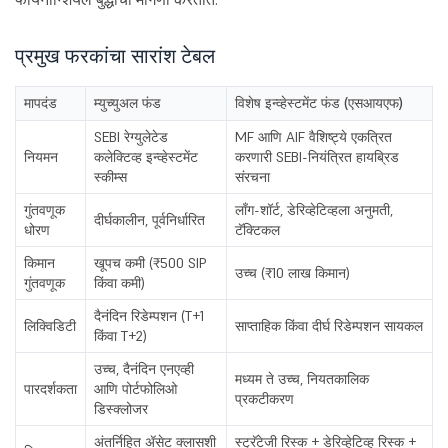
प्रमुख फरकांचा सारांश टेबल
मापदंड
म्युच्युअल फंड
विशेष इन्व्हेस्टमेंट फंड (एसआयएफ)
SEBI रेग्युलेटेड
MF आणि AIF वैशिष्ट्ये एकत्रित
नियमन
कलेक्टिव्ह इन्व्हेस्टमेंट
करणारी SEBI-नियंत्रित हायब्रिड
स्कीम्स
संरचना
गुंतवणूक
लाँग-शॉर्ट, डेरिव्हेटिव्हला अनुमती,
दीर्घकालीन, पूर्वनिर्धारित
धोरण
टॅक्टिकल
किमान
खूपच कमी (₹500 SIP
उच्च (₹10 लाख किमान)
गुंतवणूक
किंवा कमी)
दैनंदिन रिडेम्पशन (T+1
लिक्विडिटी
साप्ताहिक किंवा दीर्घ रिडेम्पशन सायकल
किंवा T+2)
उच्च, दैनंदिन एनएव्ही
मध्यम ते उच्च, नियतकालिक
पारदर्शकता
आणि पोर्टफोलिओ
प्रकटीकरण
डिस्क्लोजर
अंतर्निहित ॲसेट क्लासशी
स्ट्रॅटेजी रिस्क + डेरिव्हेटिव्ह रिस्क +