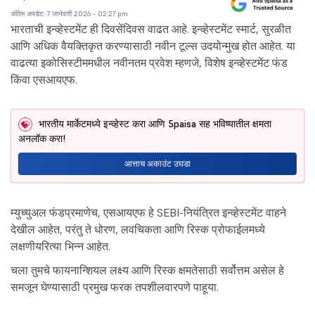
अंतिम अपडेट: 7 जानेवारी 2026 - 02:27 pm
भारताची इन्व्हेस्टमेंट ही दिवसेंदिवस वाढत आहे. इन्व्हेस्टमेंट स्मार्ट, सुरळीत
आणि अधिक वैयक्तिकृत करण्यासाठी नवीन टूल्स उदयोन्मुख होत आहेत. या
वाढत्या इकोसिस्टीममधील नवीनतम प्रवेश म्हणजे, विशेष इन्व्हेस्टमेंट फंड
किंवा एसआयएफ.
भारतीय मार्केटमध्ये इन्व्हेस्ट करा आणि 5paisa सह भविष्यातील क्षमता
अनलॉक करा!
आत्ताच अकाउंट उघडा
म्युच्युअल फंडप्रमाणेच, एसआयएफ हे SEBI-नियंत्रित इन्व्हेस्टमेंट वाहने
देखील आहेत, परंतु ते धोरण, लवचिकता आणि रिस्क प्रोफाईलमध्ये
लक्षणीयरित्या भिन्न आहेत.
चला तुमचे फायनान्शियल लक्ष्य आणि रिस्क क्षमतेसाठी सर्वोत्तम असेल हे
समजून घेण्यासाठी प्रमुख फरक तपशीलवारपणे पाहूया.