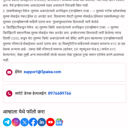
करा. पैसे इन्व्हेस्टरच्या अकाउंटमध्ये राहत असल्याने रिफंडची चिंता नाही.
3. एक्सचेंजमधून मेसेज: तुमच्या अकाउंटमध्ये अनधिकृत ट्रान्झॅक्शन टाळा --> तुमच्या स्टॉक ब्रोकर्ससह
तुमचा मोबाईल नंबर/ईमेल ID अपडेट करा. दिवसाच्या शेवटी तुमच्या मोबाईल/ईमेलवर एक्सचेंजमधून थेट
तुमच्या ट्रान्झॅक्शनची माहिती प्राप्त करा. गुंतवणूकदारांच्या हितासाठी जारी केलेले.
4. डिपॉझिटरीकडून मेसेज: अ) तुमच्या डिमॅट अकाउंटमध्ये अनधिकृत ट्रान्झॅक्शन टाळा -> तुमच्या
डिपॉझिटरी सहभागीसह तुमचा मोबाईल नंबर अपडेट करा. इन्व्हेस्टरच्या हितासाठी जारी केलेल्या त्याच
दिवशी CDSL कडून थेट तुमच्या डिमॅट अकाउंटमध्ये सर्व डेबिट आणि इतर महत्त्वाच्या ट्रान्झॅक्शनसाठी
तुमच्या रजिस्टर्ड मोबाईलवर अलर्ट प्राप्त करा. ब) सिक्युरिटीज मार्केटमध्ये व्यवहार करताना KYC हा एक
वेळचा अभ्यास आहे - एकदा सेबी रजिस्टर्ड मध्यस्थ (ब्रोकर, DP, म्युच्युअल फंड इ.) मार्फत KYC
केल्यानंतर, जेव्हा तुम्ही अन्य मध्यस्थीशी संपर्क साधता तेव्हा तुम्हाला पुन्हा समान प्रोसेस करणे आवश्यक
नाही.
ईमेल:
support@5paisa.com
सपोर्ट डेस्क हेल्पलाईन:
8976689766
आम्हाला येथे फॉलो करा