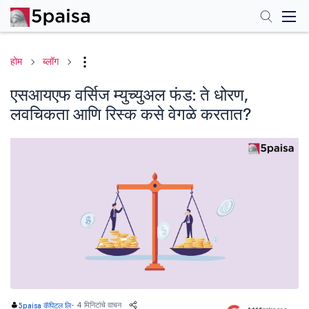
होम
ब्लॉग
एसआयएफ वर्सिज म्युच्युअल फंड: ते धोरण,
लवचिकता आणि रिस्क कसे वेगळे करतात?
-
4 मिनिटांचे वाचन
5paisa कॅपिटल लि