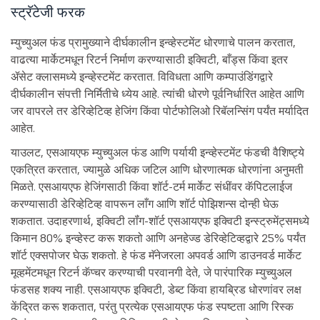
स्ट्रॅटेजी फरक
म्युच्युअल फंड प्रामुख्याने दीर्घकालीन इन्व्हेस्टमेंट धोरणाचे पालन करतात,
वाढत्या मार्केटमधून रिटर्न निर्माण करण्यासाठी इक्विटी, बाँड्स किंवा इतर
ॲसेट क्लासमध्ये इन्व्हेस्टमेंट करतात. विविधता आणि कम्पाउंडिंगद्वारे
दीर्घकालीन संपत्ती निर्मितीचे ध्येय आहे. त्यांची धोरणे पूर्वनिर्धारित आहेत आणि
जर वापरले तर डेरिव्हेटिव्ह हेजिंग किंवा पोर्टफोलिओ रिबॅलन्सिंग पर्यंत मर्यादित
आहेत.
याउलट, एसआयएफ म्युच्युअल फंड आणि पर्यायी इन्व्हेस्टमेंट फंडची वैशिष्ट्ये
एकत्रित करतात, ज्यामुळे अधिक जटिल आणि धोरणात्मक धोरणांना अनुमती
मिळते. एसआयएफ हेजिंगसाठी किंवा शॉर्ट-टर्म मार्केट संधींवर कॅपिटलाईज
करण्यासाठी डेरिव्हेटिव्ह वापरून लाँग आणि शॉर्ट पोझिशन्स दोन्ही घेऊ
शकतात. उदाहरणार्थ, इक्विटी लॉंग-शॉर्ट एसआयएफ इक्विटी इन्स्ट्रुमेंट्समध्ये
किमान 80% इन्व्हेस्ट करू शकतो आणि अनहेज्ड डेरिव्हेटिव्हद्वारे 25% पर्यंत
शॉर्ट एक्सपोजर घेऊ शकतो. हे फंड मॅनेजरला अपवर्ड आणि डाउनवर्ड मार्केट
मूव्हमेंटमधून रिटर्न कॅप्चर करण्याची परवानगी देते, जे पारंपारिक म्युच्युअल
फंडसह शक्य नाही. एसआयएफ इक्विटी, डेब्ट किंवा हायब्रिड धोरणांवर लक्ष
केंद्रित करू शकतात, परंतु प्रत्येक एसआयएफ फंड स्पष्टता आणि रिस्क