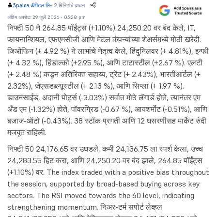
-
2 मिनिटांचे वाचन
5paisa कॅपिटल लि
अंतिम अपडेट: 29 जुलै 2026 - 05:28 pm
निफ्टी 50 ने 264.85 पॉईंट्स (+1.10%) 24,250.20 वर बंद केले, IT,
फायनान्शियल, एफएमसीजी आणि मेटल कंपन्यांच्या शेअर्समध्ये मोठी खरेदी.
जिओफिन (+ 4.92 %) ने लाभांचे नेतृत्व केले, हिंदुनिलवर (+ 4.81%), इन्फी
(+ 4.32 %), हिंडाल्को (+2.95 %), आणि टाटास्टील (+2.67 %). एलटी
(+ 2.48 %) कडून अतिरिक्त सहाय्य, ट्रेंट (+ 2.43%), भारतीआर्टल (+
2.32%), जेएसडब्ल्यूस्टील (+ 2.13 %), आणि सिप्ला (+ 1.97 %).
डाउनसाईड, अदानी पोर्ट्स (-3.03%) सर्वात मोठे लॅगार्ड होते, त्यानंतर एम
अँड एम (-1.32%) होते, पॉवरग्रिड (-0.67 %), आयशर्मोट (-0.51%), आणि
बजाज-ऑटो (-0.43%). 38 स्टॉक प्रगती आणि 12 घसरणीसह मार्केट रुंदी
मजबूत राहिली.
निफ्टी 50 24,176.65 वर उघडले, कमी 24,136.75 ला स्पर्श केला, उच्च
24,283.55 हिट करा, आणि 24,250.20 वर बंद झाले, 264.85 पॉईंट्स
(+1.10%) वर. The index traded with a positive bias throughout
the session, supported by broad-based buying across key
sectors. The RSI moved towards the 60 level, indicating
strengthening momentum. निअर-टर्म सपोर्ट लेव्हल