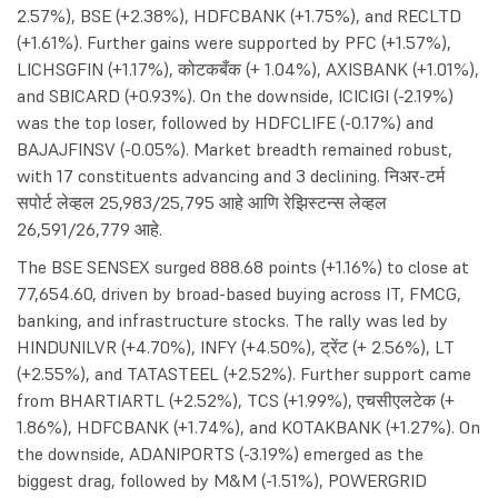
2.57%), BSE (+2.38%), HDFCBANK (+1.75%), and RECLTD
(+1.61%). Further gains were supported by PFC (+1.57%),
LICHSGFIN (+1.17%), कोटकबँक (+ 1.04%), AXISBANK (+1.01%),
and SBICARD (+0.93%). On the downside, ICICIGI (-2.19%)
was the top loser, followed by HDFCLIFE (-0.17%) and
BAJAJFINSV (-0.05%). Market breadth remained robust,
with 17 constituents advancing and 3 declining. निअर-टर्म
सपोर्ट लेव्हल 25,983/25,795 आहे आणि रेझिस्टन्स लेव्हल
26,591/26,779 आहे.
The BSE SENSEX surged 888.68 points (+1.16%) to close at
77,654.60, driven by broad-based buying across IT, FMCG,
banking, and infrastructure stocks. The rally was led by
HINDUNILVR (+4.70%), INFY (+4.50%), ट्रेंट (+ 2.56%), LT
(+2.55%), and TATASTEEL (+2.52%). Further support came
from BHARTIARTL (+2.52%), TCS (+1.99%), एचसीएलटेक (+
1.86%), HDFCBANK (+1.74%), and KOTAKBANK (+1.27%). On
the downside, ADANIPORTS (-3.19%) emerged as the
biggest drag, followed by M&M (-1.51%), POWERGRID