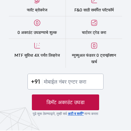
फ्लॅट ब्रोकरेज
F&O साठी समर्पित प्लॅटफॉर्म
0 अकाउंट उघडण्याचे शुल्क
चार्टवर ट्रेड करा
MTF सुविधा 4X पर्यंत लिव्हरेज
म्युच्युअल फंडवर 0 ट्रान्झॅक्शन
खर्च
+91
डिमॅट अकाउंट उघडा
पुढे सुरू ठेवण्याद्वारे, तुम्ही सर्व
अटी व शर्ती*
मान्य करता