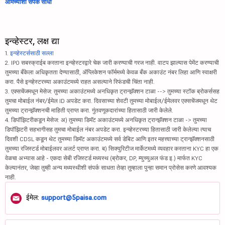
आमच्याशी संपर्क साधा
इन्व्हेस्टर, लक्ष द्या
1.
इन्व्हेस्टर्ससाठी सल्ला
2. IPO सबस्क्राईब करताना इन्व्हेस्टरद्वारे चेक जारी करण्याची गरज नाही. वाटप झाल्यास पेमेंट करण्याची
तुमच्या बँकेला अधिकृतता देण्यासाठी, ॲप्लिकेशन फॉर्ममध्ये केवळ बँक अकाउंट नंबर लिहा आणि स्वाक्षरी
करा. पैसे इन्व्हेस्टरच्या अकाउंटमध्ये राहत असल्याने रिफंडची चिंता नाही.
3. एक्सचेंजमधून मेसेज: तुमच्या अकाउंटमध्ये अनधिकृत ट्रान्झॅक्शन टाळा --> तुमच्या स्टॉक ब्रोकर्ससह
तुमचा मोबाईल नंबर/ईमेल ID अपडेट करा. दिवसाच्या शेवटी तुमच्या मोबाईल/ईमेलवर एक्सचेंजमधून थेट
तुमच्या ट्रान्झॅक्शनची माहिती प्राप्त करा. गुंतवणूकदारांच्या हितासाठी जारी केलेले.
4. डिपॉझिटरीकडून मेसेज: अ) तुमच्या डिमॅट अकाउंटमध्ये अनधिकृत ट्रान्झॅक्शन टाळा -> तुमच्या
डिपॉझिटरी सहभागीसह तुमचा मोबाईल नंबर अपडेट करा. इन्व्हेस्टरच्या हितासाठी जारी केलेल्या त्याच
दिवशी CDSL कडून थेट तुमच्या डिमॅट अकाउंटमध्ये सर्व डेबिट आणि इतर महत्त्वाच्या ट्रान्झॅक्शनसाठी
तुमच्या रजिस्टर्ड मोबाईलवर अलर्ट प्राप्त करा. ब) सिक्युरिटीज मार्केटमध्ये व्यवहार करताना KYC हा एक
वेळचा अभ्यास आहे - एकदा सेबी रजिस्टर्ड मध्यस्थ (ब्रोकर, DP, म्युच्युअल फंड इ.) मार्फत KYC
केल्यानंतर, जेव्हा तुम्ही अन्य मध्यस्थीशी संपर्क साधता तेव्हा तुम्हाला पुन्हा समान प्रोसेस करणे आवश्यक
नाही.
ईमेल:
support@5paisa.com