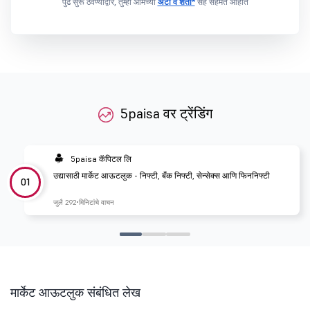
पुढे सुरू ठेवण्याद्वारे, तुम्ही आमच्या
अटी व शर्ती*
सह सहमत आहात
5paisa वर ट्रेंडिंग
5paisa कॅपिटल लि
उद्यासाठी मार्केट आऊटलुक - निफ्टी, बँक निफ्टी, सेन्सेक्स आणि फिननिफ्टी
01
जुलै 29
2 मिनिटांचे वाचन
मार्केट आऊटलुक संबंधित लेख