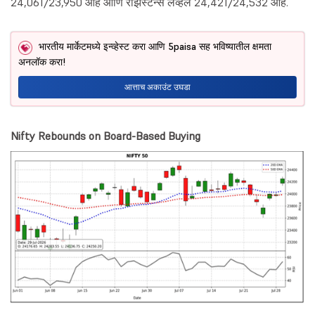
24,061/23,950 आहे आणि रेझिस्टन्स लेव्हल 24,421/24,532 आहे.
भारतीय मार्केटमध्ये इन्व्हेस्ट करा आणि 5paisa सह भविष्यातील क्षमता
अनलॉक करा!
आत्ताच अकाउंट उघडा
Nifty Rebounds on Board-Based Buying