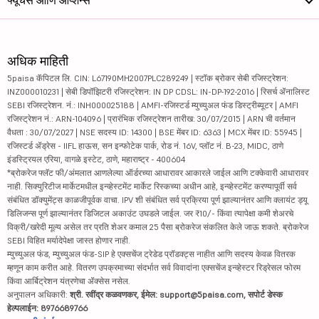
फ्यूचर्स आणि ऑप्शन्स
अधिक माहिती
5paisa कॅपिटल लि. CIN: L67190MH2007PLC289249 | स्टॉक ब्रोकर सेबी रजिस्ट्रेशन:
INZ000010231 | सेबी डिपॉझिटरी रजिस्ट्रेशन: IN DP CDSL: IN-DP-192-2016 | रिसर्च ॲनालिस्ट
SEBI रजिस्ट्रेशन. नं.: INH000025188 | AMFI-रजिस्टर्ड म्युच्युअल फंड डिस्ट्रीब्यूटर | AMFI
रजिस्ट्रेशन नं.: ARN-104096 | प्रारंभिक रजिस्ट्रेशन तारीख: 30/07/2015 | ARN ची वर्तमान
वैधता : 30/07/2027 | NSE सदस्य ID: 14300 | BSE मेंबर ID: 6363 | MCX मेंबर ID: 55945 |
रजिस्टर्ड ॲड्रेस - IIFL हाऊस, सन इन्फोटेक पार्क, रोड नं. 16V, प्लॉट नं. B-23, MIDC, ठाणे
इंडस्ट्रियल एरिया, वागळे इस्टेट, ठाणे, महाराष्ट्र - 400604
*ब्रोकरेज फ्लॅट फी/अंमलात आणलेल्या ऑर्डरच्या आधारावर आकारले जाईल आणि टक्केवारी आधारावर
नाही. सिक्युरिटीज मार्केटमधील इन्व्हेस्टमेंट मार्केट रिस्कच्या अधीन आहे, इन्व्हेस्टमेंट करण्यापूर्वी सर्व
संबंधित डॉक्युमेंट्स काळजीपूर्वक वाचा. IPV शी संबंधित सर्व प्रक्रिया पूर्ण झाल्यानंतर आणि क्लायंट ड्यू
डिलिजन्स पूर्ण झाल्यानंतर डिजिटल अकाउंट उघडले जाईल. जर ₹10/- किंवा त्यापेक्षा कमी शेअरचे
विक्री/खरेदी मूल्य असेल तर प्रति शेअर कमाल 25 पैसा ब्रोकरेज संकलित केले जाऊ शकते. ब्रोकरेज
SEBI विहित मर्यादेपेक्षा जास्त होणार नाही.
म्युच्युअल फंड, म्युच्युअल फंड-SIP हे एक्सचेंज ट्रेडेड प्रॉडक्ट्स नाहीत आणि सदस्य केवळ वितरक
म्हणून काम करीत आहे. वितरण उपक्रमाच्या संदर्भात सर्व विवादांना एक्सचेंज इन्व्हेस्टर रिड्रेसल फोरम
किंवा आर्बिट्रेशन यंत्रणेचा ॲक्सेस नसेल.
अनुपालन अधिकारी:
श्री. रवींद्र कळवणकर, ईमेल: support@5paisa.com, सपोर्ट डेस्क
हेल्पलाईन: 8976689766