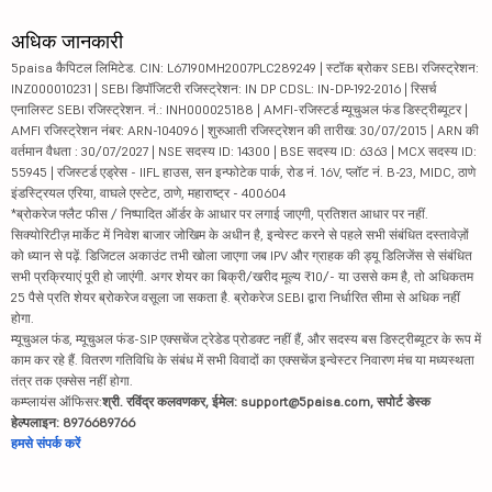
अधिक जानकारी
5paisa कैपिटल लिमिटेड. CIN: L67190MH2007PLC289249 | स्टॉक ब्रोकर SEBI रजिस्ट्रेशन:
INZ000010231 | SEBI डिपॉजिटरी रजिस्ट्रेशन: IN DP CDSL: IN-DP-192-2016 | रिसर्च
एनालिस्ट SEBI रजिस्ट्रेशन. नं.: INH000025188 | AMFI-रजिस्टर्ड म्यूचुअल फंड डिस्ट्रीब्यूटर |
AMFI रजिस्ट्रेशन नंबर: ARN-104096 | शुरुआती रजिस्ट्रेशन की तारीख: 30/07/2015 | ARN की
वर्तमान वैधता : 30/07/2027 | NSE सदस्य ID: 14300 | BSE सदस्य ID: 6363 | MCX सदस्य ID:
55945 | रजिस्टर्ड एड्रेस - IIFL हाउस, सन इन्फोटेक पार्क, रोड नं. 16V, प्लॉट नं. B-23, MIDC, ठाणे
इंडस्ट्रियल एरिया, वाघले एस्टेट, ठाणे, महाराष्ट्र - 400604
*ब्रोकरेज फ्लैट फीस / निष्पादित ऑर्डर के आधार पर लगाई जाएगी, प्रतिशत आधार पर नहीं.
सिक्योरिटीज़ मार्केट में निवेश बाजार जोखिम के अधीन है, इन्वेस्ट करने से पहले सभी संबंधित दस्तावेज़ों
को ध्यान से पढ़ें. डिजिटल अकाउंट तभी खोला जाएगा जब IPV और ग्राहक की ड्यू डिलिजेंस से संबंधित
सभी प्रक्रियाएं पूरी हो जाएंगी. अगर शेयर का बिक्री/खरीद मूल्य ₹10/- या उससे कम है, तो अधिकतम
25 पैसे प्रति शेयर ब्रोकरेज वसूला जा सकता है. ब्रोकरेज SEBI द्वारा निर्धारित सीमा से अधिक नहीं
होगा.
म्यूचुअल फंड, म्यूचुअल फंड-SIP एक्सचेंज ट्रेडेड प्रोडक्ट नहीं हैं, और सदस्य बस डिस्ट्रीब्यूटर के रूप में
काम कर रहे हैं. वितरण गतिविधि के संबंध में सभी विवादों का एक्सचेंज इन्वेस्टर निवारण मंच या मध्यस्थता
तंत्र तक एक्सेस नहीं होगा.
कम्प्लायंस ऑफिसर:
श्री. रविंद्र कलवणकर, ईमेल: support@5paisa.com, सपोर्ट डेस्क
हेल्पलाइन: 8976689766
हमसे संपर्क करें