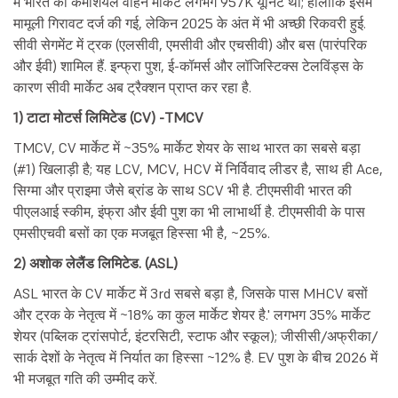
में भारत का कमर्शियल वाहन मार्केट लगभग 957K यूनिट था; हालांकि इसमें
मामूली गिरावट दर्ज की गई, लेकिन 2025 के अंत में भी अच्छी रिकवरी हुई.
सीवी सेगमेंट में ट्रक (एलसीवी, एमसीवी और एचसीवी) और बस (पारंपरिक
और ईवी) शामिल हैं. इन्फ्रा पुश, ई-कॉमर्स और लॉजिस्टिक्स टेलविंड्स के
कारण सीवी मार्केट अब ट्रैक्शन प्राप्त कर रहा है.
1) टाटा मोटर्स लिमिटेड (CV) -TMCV
TMCV, CV मार्केट में ~35% मार्केट शेयर के साथ भारत का सबसे बड़ा
(#1) खिलाड़ी है; यह LCV, MCV, HCV में निर्विवाद लीडर है, साथ ही Ace,
सिग्मा और प्राइमा जैसे ब्रांड के साथ SCV भी है. टीएमसीवी भारत की
पीएलआई स्कीम, इंफ्रा और ईवी पुश का भी लाभार्थी है. टीएमसीवी के पास
एमसीएचवी बसों का एक मजबूत हिस्सा भी है, ~25%.
2) अशोक लेलैंड लिमिटेड. (ASL)
ASL भारत के CV मार्केट में 3rd सबसे बड़ा है, जिसके पास MHCV बसों
और ट्रक के नेतृत्व में ~18% का कुल मार्केट शेयर है.' लगभग 35% मार्केट
शेयर (पब्लिक ट्रांसपोर्ट, इंटरसिटी, स्टाफ और स्कूल); जीसीसी/अफ्रीका/
सार्क देशों के नेतृत्व में निर्यात का हिस्सा ~12% है. EV पुश के बीच 2026 में
भी मजबूत गति की उम्मीद करें.