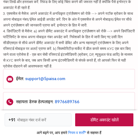
नंबर लिखें और हस्ताक्षर करें. रिफंड के लिए कोई चिंता करने की जरूरत नहीं है क्योंकि पैसे इन्वेस्टर के
अकाउंट में ही रहते हैं.
3. एक्सचेंज से मैसेज: अपने अकाउंट में अनधिकृत ट्रांज़ैक्शन को रोकें --> अपने स्टॉक ब्रोकर के साथ
अपना मोबाइल नंबर/ईमेल आईडी अपडेट करें. दिन के अंत में एक्सचेंज से अपने मोबाइल/ईमेल पर सीधे
अपने ट्रांज़ैक्शन की जानकारी प्राप्त करें. इन्वेस्टर के हित में जारी.
4. डिपॉज़िटरी से मैसेज: a) अपने डीमैट अकाउंट में अनधिकृत ट्रांज़ैक्शन को रोकें --> अपने डिपॉज़िटरी
पार्टिसिपेंट के साथ अपना मोबाइल नंबर अपडेट करें. निवेशकों के हित में जारी किए गए उसी दिन
सीडीएसएल से सीधे अपने डीमैट अकाउंट में सभी डेबिट और अन्य महत्वपूर्ण ट्रांज़ैक्शन के लिए अपने
रजिस्टर्ड मोबाइल पर अलर्ट प्राप्त करें. b) सिक्योरिटीज़ मार्केट में डील करते समय KYC एक बार किए
जाने वाला प्रोसेस है - एक बार सेबी रजिस्टर्ड इंटरमीडियरी (ब्रोकर, DP, म्यूचुअल फंड आदि) के माध्यम
से KYC करने के बाद, जब आप किसी अन्य इंटरमीडियरी से संपर्क करते हैं, तो आपको फिर से यही
प्रोसेस दोहराने की आवश्यकता नहीं है.
ईमेल:
support@5paisa.com
सहायता डेस्क हेल्पलाइन:
8976689766
डीमैट अकाउंट खोलें
+91
हमें यहां फॉलो करें
आगे बढ़ने पर, आप हमारे
नियम व शर्तों*
से सहमत हैं