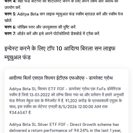
चरण 4:
सही फंड कैटेगरी को शॉर्टलिस्ट करने के लिए अपने लक्ष्य और अवधि का
उपयोग करें.
चरण 5:
Aditya Birla सन लाइफ म्यूचुअल फंड स्कीम ब्राउज़ करें और स्कीम पेज
खोलें.
चरण 6:
जोखिम स्तर और उपयुक्तता की पुष्टि करें.
चरण 7:
ऑर्डर करें और इसे अपने पोर्टफोलियो डैशबोर्ड में ट्रैक करें.
इन्वेस्ट करने के लिए टॉप 10 आदित्य बिरला सन लाइफ
म्यूचुअल फंड
आदीत्या बिर्ला एसएल सिल्वर ईटीएफ एफओएफ् - डायरेक्ट ग्रोथ
Aditya Birla SL सिल्वर ETF FOF - डायरेक्ट ग्रोथ एक FoFs डोमेस्टिक
स्कीम है जिसे 13-01-2022 को लॉन्च किया गया था और वर्तमान में हमारे अनुभवी
फंड मैनेजर मेहुल दमा के मैनेजमेंट में है. ₹1,202 करोड़ के प्रभावशाली एयूएम के
साथ, इस स्कीम का लेटेस्ट एनएवी 8/5/2026 12:00:00 AM तक
₹34.6547 है.
Aditya Birla SL Silver ETF FOF - Direct Growth scheme has
delivered a return performance of 94.24% in the last 1 year,