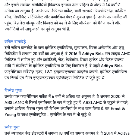
और इससे संबंधित गतिविधियों (फिक्स्ड इनकम डील सहित) के क्षेत्र में 14 वर्षों से
अधिक का अनुभव है. उनके पास कैपिटल मार्केट, यानी सरकारी सिक्योरिटीज़, कॉर्पोरेट
बॉन्ड, डिपॉजिट सर्टिफिकेट और कमर्शियल पेपर में कुशल ज्ञान है. उनके पास मार्केट की
पहुंच, बिज़नेस वॉल्यूम और विकास को बढ़ाने के लिए ऑपरेशन को मैनेज करने और
रणनीतियों को लागू करने का पूर्व अनुभव भी है.
सचिन वानखेड़े
श्री सचिन वानखेड़े के पास क्रेडिट एनालिसिस, मूल्यांकन, रिस्क असेसमेंट और ड्यू
डिलिजेंस में लगभग 20 वर्षों का अनुभव है. वे 2016 में Aditya Birla सन लाइफ AMC
लिमिटेड में शामिल हुए और कमोडिटी, रोड, टेलीकॉम, रियल एस्टेट और रिटेल सेक्टर
आदि में कंपनियों के क्रेडिट एनालिसिस के लिए जिम्मेदार हैं. वे पहले Aditya Birla
फाइनेंशियल सर्विसेज़ ग्रुप, L&T इन्फ्रास्ट्रक्चर फाइनेंस कंपनी, क्रेडिट एनालिसिस
एंड रिसर्च एंड गैमन इन्फ्रास्ट्रक्चर प्रोजेक्ट्स लिमिटेड से जुड़े हुए थे.
विघ्नेश गुप्ता
उनके पास फाइनेंशियल मार्केट में 6 वर्षों से अधिक का अनुभव है. वे अगस्त 2020 से
ABSLAMC से रिसर्च एनालिस्ट के रूप में जुड़े हुए हैं. ABSLAMC से जुड़ने से पहले,
उन्होंने आदित्य बिरला ग्रुप की विभिन्न कंपनियों के साथ काम किया है. वह Ernst &
Young के साथ एग्जीक्यूटिव - एश्योरेंस के रूप में भी जुड़े थे.
रूपेश गुरव
उन्हें म्यूचुअल फंड इंडस्ट्री में लगभग 18 वर्षों का समग्र अनुभव है. वे 2014 में Aditya