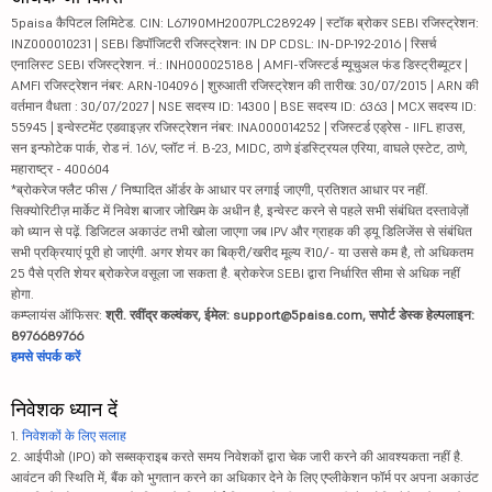
5paisa कैपिटल लिमिटेड. CIN: L67190MH2007PLC289249 | स्टॉक ब्रोकर SEBI रजिस्ट्रेशन:
INZ000010231 | SEBI डिपॉजिटरी रजिस्ट्रेशन: IN DP CDSL: IN-DP-192-2016 | रिसर्च
एनालिस्ट SEBI रजिस्ट्रेशन. नं.: INH000025188 | AMFI-रजिस्टर्ड म्यूचुअल फंड डिस्ट्रीब्यूटर |
AMFI रजिस्ट्रेशन नंबर: ARN-104096 | शुरुआती रजिस्ट्रेशन की तारीख: 30/07/2015 | ARN की
वर्तमान वैधता : 30/07/2027 | NSE सदस्य ID: 14300 | BSE सदस्य ID: 6363 | MCX सदस्य ID:
55945 | इन्वेस्टमेंट एडवाइज़र रजिस्ट्रेशन नंबर: INA000014252 | रजिस्टर्ड एड्रेस - IIFL हाउस,
सन इन्फोटेक पार्क, रोड नं. 16V, प्लॉट नं. B-23, MIDC, ठाणे इंडस्ट्रियल एरिया, वाघले एस्टेट, ठाणे,
महाराष्ट्र - 400604
*ब्रोकरेज फ्लैट फीस / निष्पादित ऑर्डर के आधार पर लगाई जाएगी, प्रतिशत आधार पर नहीं.
सिक्योरिटीज़ मार्केट में निवेश बाजार जोखिम के अधीन है, इन्वेस्ट करने से पहले सभी संबंधित दस्तावेज़ों
को ध्यान से पढ़ें. डिजिटल अकाउंट तभी खोला जाएगा जब IPV और ग्राहक की ड्यू डिलिजेंस से संबंधित
सभी प्रक्रियाएं पूरी हो जाएंगी. अगर शेयर का बिक्री/खरीद मूल्य ₹10/- या उससे कम है, तो अधिकतम
25 पैसे प्रति शेयर ब्रोकरेज वसूला जा सकता है. ब्रोकरेज SEBI द्वारा निर्धारित सीमा से अधिक नहीं
होगा.
कम्प्लायंस ऑफिसर:
श्री. रवींद्र कल्वंकर, ईमेल: support@5paisa.com, सपोर्ट डेस्क हेल्पलाइन:
8976689766
हमसे संपर्क करें
निवेशक ध्यान दें
1.
निवेशकों के लिए सलाह
2. आईपीओ (IPO) को सब्सक्राइब करते समय निवेशकों द्वारा चेक जारी करने की आवश्यकता नहीं है.
आवंटन की स्थिति में, बैंक को भुगतान करने का अधिकार देने के लिए एप्लीकेशन फॉर्म पर अपना अकाउंट