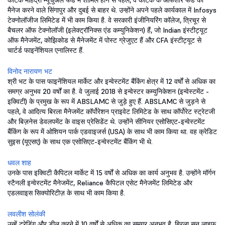
कोटक महिंद्रा म्यूचुअल फंड में शामिल होने से पहले, वे कोटक के ऑफशोर फंड को
मैनेज करने वाले सिंगापुर और दुबई से बाहर थे. उन्होंने अपने पहले कार्यकाल में Infosys
टेक्नोलॉजीज लिमिटेड में भी काम किया है. वे सरकारी इंजीनियरिंग कॉलेज, त्रिचूर से
बैचलर ऑफ टेक्नोलॉजी (इलेक्ट्रॉनिक्स एंड कम्युनिकेशन) हैं, जो Indian इंस्टीट्यूट
ऑफ मैनेजमेंट, कोझिकोड से मैनेजमेंट में पोस्ट ग्रेजुएट हैं और CFA इंस्टीट्यूट से
चार्टर्ड फाइनेंशियल एनालिस्ट हैं.
विनोद नारायण भट
श्री भट के पास फाइनेंशियल मार्केट और इन्वेस्टमेंट बैंकिंग क्षेत्र में 12 वर्षों से अधिक का
समग्र अनुभव 20 वर्षों का है. वे जुलाई 2018 से इन्वेस्टर कम्युनिकेशन (इन्वेस्टमेंट -
इक्विटी) के प्रमुख के रूप में ABSLAMC से जुड़े हुए हैं. ABSLAMC से जुड़ने से
पहले, वे आदित्य बिरला मैनेजमेंट कॉर्पोरेशन प्राइवेट लिमिटेड के साथ कॉर्पोरेट स्ट्रेटजी
और बिज़नेस डेवलपमेंट के वाइस प्रेसिडेंट थे. उन्होंने सीनियर एसोसिएट-इन्वेस्टमेंट
बैंकिंग के रूप में ओशियन पार्क एडवाइजर्स (USA) के साथ भी काम किया था. वह क्रेडिट
सुइस (यूएसए) के साथ एक एसोसिएट-इन्वेस्टमेंट बैंकिंग भी थे.
धवल शाह
उनके पास इक्विटी कैपिटल मार्केट में 15 वर्षों से अधिक का कार्य अनुभव है. उन्होंने मॉर्गन
स्टैनली इन्वेस्टमेंट मैनेजमेंट, Reliance कैपिटल एसेट मैनेजमेंट लिमिटेड और
एडलवाइस सिक्योरिटीज़ के साथ भी काम किया है.
लवलीश सोलंकी
उन्हें ट्रेडिंग और डील करने में 10 वर्षों से अधिक का समग्र अनुभव है. बिरला सन लाइफ