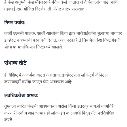
हे फंड अनुभवी फंड मॅनेजरद्वारे मॅनेज केले जातात जे दीर्घकालीन वाढ आणि
महागाई-समायोजित रिटर्नसाठी ॲसेट वाटप राखतात.
गिफ्ट पर्याय:
काही एएमसी पालक, आजी-आजोबा किंवा इतर नातेवाईकांना मुलाच्या नावावर
इन्व्हेस्ट करण्याची परवानगी देतात, अशा प्रकारे ते नियमित कॅश गिफ्ट ऐवजी
योग्य फायनान्शियल गिफ्टमध्ये बदलते.
संभाव्य तोटे
ही वैशिष्ट्ये आकर्षक वाटत असताना, इन्व्हेस्टरला लाँग-टर्म कॅपिटल
करण्यापूर्वी मर्यादा जाणून घेणे आवश्यक आहे:
लवचिकतेचा अभाव:
तुम्हाला त्वरित फंडची आवश्यकता असेल किंवा इतरत्र चांगली कामगिरी
करणारी स्कीम आढळल्यासही लॉक-इन कालावधी विद्ड्रॉल प्रतिबंधित
करते.