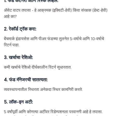
1. फंड कॅटेगरी आणि रिस्क लेव्हल:
ॲसेट वाटप तपासा - हे आक्रमक (इक्विटी-हेवी) किंवा संरक्षक (डेब्ट-हेवी)
आहे का?
2. रेकॉर्ड ट्रॅक करा:
बेंचमार्क इंडायसेस आणि पीअर फंडच्या तुलनेत 5-वर्षाचे आणि 10-वर्षाचे
रिटर्न पाहा.
3. खर्चाचा रेशिओ:
कमी खर्चाचे रेशिओ दीर्घकालीन रिटर्न सुधारतात.
4. फंड मॅनेजरची सातत्यता:
व्यवस्थापनातील स्थिरता अनेकदा स्थिर कामगिरी करते.
5. लॉक-इन अटी:
5 वर्षांपूर्वी आणि कोणत्या अटींवर रिडेम्पशनला परवानगी आहे हे तपासा.