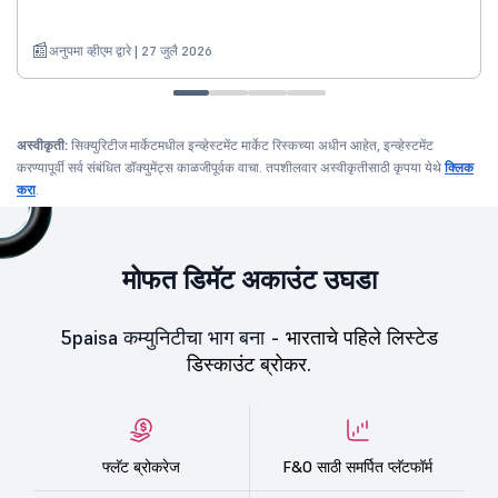
अनुपमा व्हीएम द्वारे | 27 जुलै 2026
अस्वीकृती:
सिक्युरिटीज मार्केटमधील इन्व्हेस्टमेंट मार्केट रिस्कच्या अधीन आहेत, इन्व्हेस्टमेंट
करण्यापूर्वी सर्व संबंधित डॉक्युमेंट्स काळजीपूर्वक वाचा. तपशीलवार अस्वीकृतीसाठी कृपया येथे
क्लिक
करा
.
मोफत डिमॅट अकाउंट उघडा
5paisa कम्युनिटीचा भाग बना -
भारताचे पहिले लिस्टेड
डिस्काउंट ब्रोकर.
फ्लॅट ब्रोकरेज
F&O साठी समर्पित प्लॅटफॉर्म