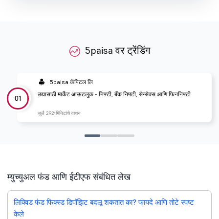
5paisa वर ट्रेंडिंग
5paisa कॅपिटल लि
उद्यासाठी मार्केट आऊटलुक - निफ्टी, बँक निफ्टी, सेन्सेक्स आणि फिननिफ्टी
01
जुलै 29
2 मिनिटांचे वाचन
म्युच्युअल फंड आणि ईटीएफ संबंधित लेख
लिक्विड फंड फिक्स्ड डिपॉझिट बदलू शकतात का? फायदे आणि तोटे स्पष्ट
केले