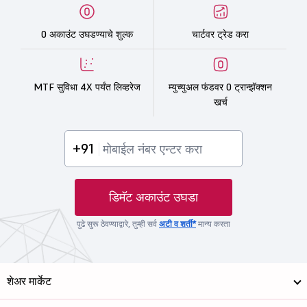
0 अकाउंट उघडण्याचे शुल्क
चार्टवर ट्रेड करा
MTF सुविधा 4X पर्यंत लिव्हरेज
म्युच्युअल फंडवर 0 ट्रान्झॅक्शन
खर्च
+91
डिमॅट अकाउंट उघडा
पुढे सुरू ठेवण्याद्वारे, तुम्ही सर्व
अटी व शर्ती*
मान्य करता
शेअर मार्केट