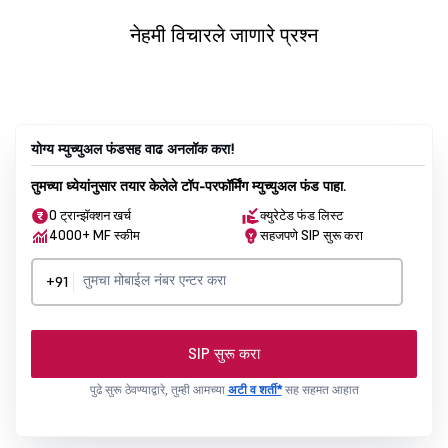
नेहमी विचारले जाणारे प्रश्न
योग्य म्युच्युअल फंडसह वाढ अनलॉक करा!
तुमच्या ध्येयांनुसार तयार केलेले टॉप-परफॉर्मिंग म्युच्युअल फंड पाहा.
0 ट्रान्झॅक्शन खर्च
क्युरेटेड फंड लिस्ट
4000+ MF स्कीम
सहजपणे SIP सुरू करा
+91
SIP सुरू करा
पुढे सुरू ठेवण्याद्वारे, तुम्ही आमच्या
अटी व शर्ती*
सह सहमत आहात