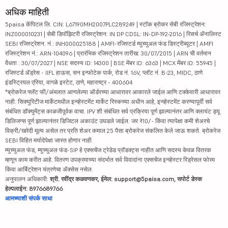
अधिक माहिती
5paisa कॅपिटल लि. CIN: L67190MH2007PLC289249 | स्टॉक ब्रोकर सेबी रजिस्ट्रेशन:
INZ000010231 | सेबी डिपॉझिटरी रजिस्ट्रेशन: IN DP CDSL: IN-DP-192-2016 | रिसर्च ॲनालिस्ट
SEBI रजिस्ट्रेशन. नं.: INH000025188 | AMFI-रजिस्टर्ड म्युच्युअल फंड डिस्ट्रीब्यूटर | AMFI
रजिस्ट्रेशन नं.: ARN-104096 | प्रारंभिक रजिस्ट्रेशन तारीख: 30/07/2015 | ARN ची वर्तमान
वैधता : 30/07/2027 | NSE सदस्य ID: 14300 | BSE मेंबर ID: 6363 | MCX मेंबर ID: 55945 |
रजिस्टर्ड ॲड्रेस - IIFL हाऊस, सन इन्फोटेक पार्क, रोड नं. 16V, प्लॉट नं. B-23, MIDC, ठाणे
इंडस्ट्रियल एरिया, वागळे इस्टेट, ठाणे, महाराष्ट्र - 400604
*ब्रोकरेज फ्लॅट फी/अंमलात आणलेल्या ऑर्डरच्या आधारावर आकारले जाईल आणि टक्केवारी आधारावर
नाही. सिक्युरिटीज मार्केटमधील इन्व्हेस्टमेंट मार्केट रिस्कच्या अधीन आहे, इन्व्हेस्टमेंट करण्यापूर्वी सर्व
संबंधित डॉक्युमेंट्स काळजीपूर्वक वाचा. IPV शी संबंधित सर्व प्रक्रिया पूर्ण झाल्यानंतर आणि क्लायंट ड्यू
डिलिजन्स पूर्ण झाल्यानंतर डिजिटल अकाउंट उघडले जाईल. जर ₹10/- किंवा त्यापेक्षा कमी शेअरचे
विक्री/खरेदी मूल्य असेल तर प्रति शेअर कमाल 25 पैसा ब्रोकरेज संकलित केले जाऊ शकते. ब्रोकरेज
SEBI विहित मर्यादेपेक्षा जास्त होणार नाही.
म्युच्युअल फंड, म्युच्युअल फंड-SIP हे एक्सचेंज ट्रेडेड प्रॉडक्ट्स नाहीत आणि सदस्य केवळ वितरक
म्हणून काम करीत आहे. वितरण उपक्रमाच्या संदर्भात सर्व विवादांना एक्सचेंज इन्व्हेस्टर रिड्रेसल फोरम
किंवा आर्बिट्रेशन यंत्रणेचा ॲक्सेस नसेल.
अनुपालन अधिकारी:
श्री. रवींद्र कळवणकर, ईमेल: support@5paisa.com, सपोर्ट डेस्क
हेल्पलाईन: 8976689766
आमच्याशी संपर्क साधा