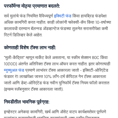
परफॉर्मन्स मोठ्या प्रमाणात बदलते:
सर्व मुलांचे फंड नियमित वैविध्यपूर्ण
इक्विटी फंड
किंवा हायब्रिड फंडपेक्षा
अधिक कामगिरी करत नाहीत. काही लोकांनी फ्लेक्सी-कॅप किंवा 10-वर्षाच्या
कालावधी दरम्यान बॅलन्स्ड ॲडव्हान्टेज फंडच्या तुलनेत सरासरीपेक्षा कमी
रिटर्न डिलिव्हर केले आहेत.
कोणताही विशेष टॅक्स लाभ नाही:
"मुली-केंद्रित" म्हणून मार्केट केले असताना, या स्कीम सेक्शन 80C किंवा
10(10D) अंतर्गत अतिरिक्त टॅक्स लाभ ऑफर करत नाहीत. इतर कोणत्याही
म्युच्युअल फंड
प्रमाणे लाभांवर टॅक्स आकारला जातो - इक्विटी-ओरिएंटेड
फंडवर ₹1 लाखांपेक्षा जास्त 10% लाँग-टर्म कॅपिटल गेन टॅक्स आकारला
जातो आणि डेब्ट-ओरिएंटेड फंड नवीन युनिफॉर्म टॅक्स नियम फॉलो करतात
(इन्कम स्लॅबनुसार टॅक्स आकारला जातो).
निवडीतील भावनिक पूर्वग्रह:
इन्व्हेस्टर अनेकदा कामगिरी, खर्च आणि ॲसेट वाटप कार्यक्षमतेवर पूर्णपणे
मूल्यांकन करण्याऐवजी भावनिक कारणांसाठी अशा स्कीम निवडतात.