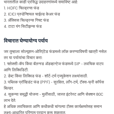
भारतातील काही प्रसिद्ध उदाहरणांमध्ये समाविष्ट आहे:
1. HDFC चिल्ड्रन्स फंड
2. ICICI प्रुडेन्शियल चाईल्ड केअर फंड
3. ॲक्सिस चिल्ड्रन्स गिफ्ट फंड
4. टाटा यंग सिटीझन्स फंड
विचारात घेण्यायोग्य पर्याय
जर तुम्हाला सोल्यूशन-ओरिएंटेड फंडमध्ये लॉक करण्याविषयी खात्री नसेल
तर या पर्यायांचा विचार करा:
1. फ्लेक्सी-कॅप किंवा बॅलन्स्ड ॲडव्हान्टेज फंडमध्ये SIP - लवचिक वाटप
आणि लिक्विडिटी.
2. डेब्ट किंवा लिक्विड फंड - शॉर्ट-टर्म एज्युकेशन लक्ष्यांसाठी.
3. पब्लिक प्रॉव्हिडंट फंड (PPF) - सुरक्षित, लाँग-टर्म, टॅक्स-फ्री कॉर्पस
बिल्डर.
4. सुकन्या समृद्धी योजना - मुलींसाठी, जास्त इंटरेस्ट आणि सेक्शन 80C
लाभ देते.
हे अधिक लवचिकता आणि कधीकधी चांगल्या टॅक्स कार्यक्षमतेसह समान
लक्ष्य-आधारित परिणाम प्रदान करू शकतात.