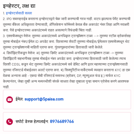
इन्व्हेस्टर, लक्ष द्या
1.
इन्व्हेस्टर्ससाठी सल्ला
2. IPO सबस्क्राईब करताना इन्व्हेस्टरद्वारे चेक जारी करण्याची गरज नाही. वाटप झाल्यास पेमेंट करण्याची
तुमच्या बँकेला अधिकृतता देण्यासाठी, ॲप्लिकेशन फॉर्ममध्ये केवळ बँक अकाउंट नंबर लिहा आणि स्वाक्षरी
करा. पैसे इन्व्हेस्टरच्या अकाउंटमध्ये राहत असल्याने रिफंडची चिंता नाही.
3. एक्सचेंजमधून मेसेज: तुमच्या अकाउंटमध्ये अनधिकृत ट्रान्झॅक्शन टाळा --> तुमच्या स्टॉक ब्रोकर्ससह
तुमचा मोबाईल नंबर/ईमेल ID अपडेट करा. दिवसाच्या शेवटी तुमच्या मोबाईल/ईमेलवर एक्सचेंजमधून थेट
तुमच्या ट्रान्झॅक्शनची माहिती प्राप्त करा. गुंतवणूकदारांच्या हितासाठी जारी केलेले.
4. डिपॉझिटरीकडून मेसेज: अ) तुमच्या डिमॅट अकाउंटमध्ये अनधिकृत ट्रान्झॅक्शन टाळा -> तुमच्या
डिपॉझिटरी सहभागीसह तुमचा मोबाईल नंबर अपडेट करा. इन्व्हेस्टरच्या हितासाठी जारी केलेल्या त्याच
दिवशी CDSL कडून थेट तुमच्या डिमॅट अकाउंटमध्ये सर्व डेबिट आणि इतर महत्त्वाच्या ट्रान्झॅक्शनसाठी
तुमच्या रजिस्टर्ड मोबाईलवर अलर्ट प्राप्त करा. ब) सिक्युरिटीज मार्केटमध्ये व्यवहार करताना KYC हा एक
वेळचा अभ्यास आहे - एकदा सेबी रजिस्टर्ड मध्यस्थ (ब्रोकर, DP, म्युच्युअल फंड इ.) मार्फत KYC
केल्यानंतर, जेव्हा तुम्ही अन्य मध्यस्थीशी संपर्क साधता तेव्हा तुम्हाला पुन्हा समान प्रोसेस करणे आवश्यक
नाही.
ईमेल:
support@5paisa.com
सपोर्ट डेस्क हेल्पलाईन:
8976689766