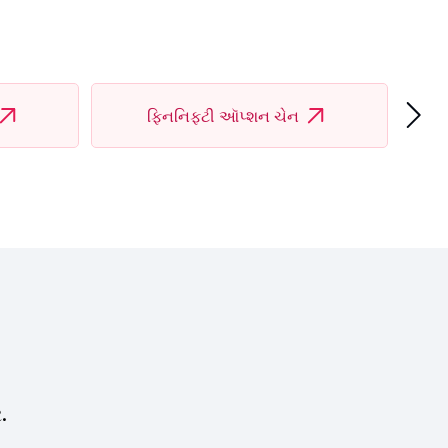
›
ફિનનિફ્ટી ઑપ્શન ચેન
.