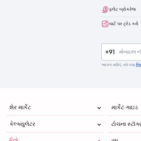
ફ્લેટ બ્રોકરેજ
ચાર્ટ પર ટ્રેડ કરો
+91
આગળ વધીને, તમે બધા
નિ
શેર માર્કેટ
માર્કેટ ગાઇડ
કેલ્ક્યુલેટર
ટોચના સ્ટૉક
વિશે
વધુ