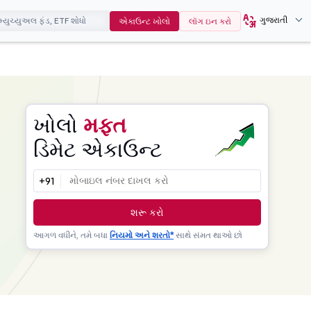
ગુજરાતી
એકાઉન્ટ ખોલો
લૉગ ઇન કરો
ખોલો
મફત
ડિમેટ એકાઉન્ટ
+91
શરૂ કરો
આગળ વધીને, તમે બધા
નિયમો અને શરતો*
સાથે સંમત થાઓ છો