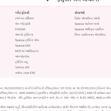
પ્લેટફોર્મ્સ
સેવાઓ
સ્કેલ્પર ટર્મિનલ
ડિમેટ એકાઉન્ટ ખોલો
વેબ પ્લેટફોર્મ
5paisa પાર્ટનર બનો
FnO360
5paisa અધિકૃત વ્યક્તિ
અલ્ગો ટ્રેડિન્ગ
બિન-વ્યક્તિગત એકાઉન્ટ
5paisa ટ્રેડિંગ એપ
5paisa EXE
MCP AI આસિસ્ટન્ટ
અલ્ગોસ્પેસ
ટ્રેડિંગ વ્યૂ
ડેવલપર API
ક્વૉન્ટ ટાવર EXE
ન: INZ000010231 | સેબી ડિપોઝિટરી રજિસ્ટ્રેશન: DP CDSL માં: IN-DP-192-2016 | રિસર્ચ એન
 રજિસ્ટ્રેશન નં.: ARN-104096 | પ્રારંભિક નોંધણીની તારીખ: 30/07/2015 | ARN ની વર્તમાન માન
્ટર્ડ ઍડ્રેસ - IIFL હાઉસ, સન ઇન્ફોટેક પાર્ક, રોડ નં. 16V, પ્લોટ નં. B-23, MIDC, થાણે ઇન્ડસ
ધારે નહીં. સિક્યોરિટીઝ માર્કેટમાં ઇન્વેસ્ટમેન્ટ માર્કેટ રિસ્કને આધિન છે, ઇન્વેસ્ટ કરતા પ