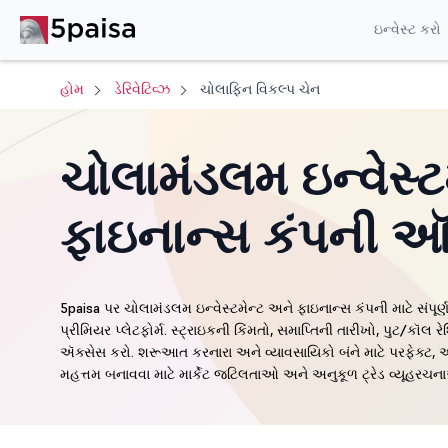
ઇન્વેસ્ટ કરો
હોમ
ડેરિવેટિવ્ઝ
ચોલાફિન વિકલ્પ ચેન
ચોલામંડલમ ઇન્વેસ્ટ
ફાઇનાન્સ કંપની ઑ
5paisa પર ચોલામંડલમ ઇન્વેસ્ટમેન્ટ અને ફાઇનાન્સ કંપની માટે સંપૂર
પ્રીમિયર પ્લેટફોર્મ. સ્ટ્રાઇકની કિંમતો, સમાપ્તિની તારીખો, પુટ/ક
ઍક્સેસ કરો. શરૂઆત કરનારા અને વ્યાવસાયિકો બંને માટે પરફેક્ટ, અ
મહત્તમ બનાવવા માટે માર્કેટ જટિલતાઓ અને અનુકૂળ ટ્રેડ વ્યૂહરચનાઓ