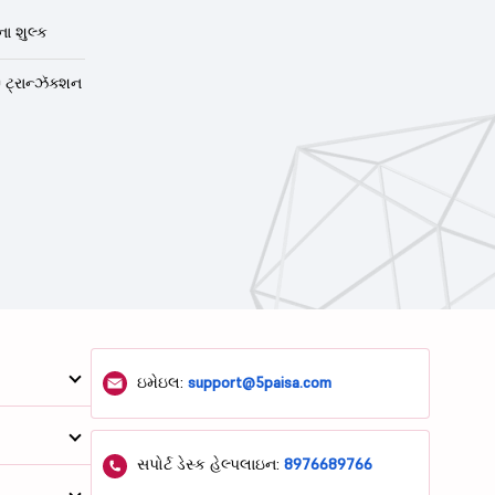
ા શુલ્ક
 ટ્રાન્ઝૅક્શન
ઇમેઇલ:
support@5paisa.com
સપોર્ટ ડેસ્ક હેલ્પલાઇન:
8976689766