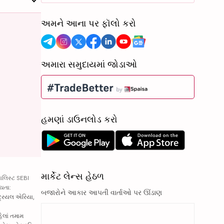
અમને આના પર ફૉલો કરો
અમારા સમુદાયમાં જોડાઓ
હમણાં ડાઉનલોડ કરો
માર્કેટ લેન્સ હેઠળ
ાલિસ્ટ SEBI
્યતા:
બજારોને આકાર આપતી વાર્તાઓ પર ઊંડાણ
્ટ્રિયલ એરિયા,
હેલાં તમામ