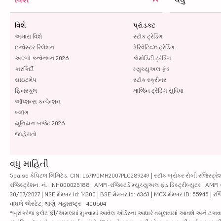
વિશે
પ્રૉડક્ટ
અમારા વિશે
સ્ટૉક ટ્રેડિંગ
ઇન્વેસ્ટર રિલેશન
ડેરિવેટિવ્ઝ ટ્રેડિંગ
અલ્ગો કન્વેન્શન 2026
કૉમોડિટી ટ્રેડિંગ
કારકિર્દી
મ્યુચ્યુઅલ ફંડ
સાઇટમેપ
સ્ટૉક સ્ક્રીનર
ફિનસ્કૂલ
માર્જિન ટ્રેડિંગ સુવિધા
ઑપ્શન્સ કન્વેન્શન
બ્લૉગ
યૂનિયન બજેટ 2026
જાહેરાતો
વધુ માહિતી
5paisa કેપિટલ લિમિટેડ. CIN: L67190MH2007PLC289249 | સ્ટૉક બ્રોકર સેબી રજિસ્ટ્રેશ
રજિસ્ટ્રેશન. નં.: INH000025188 | AMFI-રજિસ્ટર્ડ મ્યુચ્યુઅલ ફંડ ડિસ્ટ્રીબ્યુટર | AMFI
30/07/2027 | NSE મેમ્બર id: 14300 | BSE મેમ્બર id: 6363 | MCX મેમ્બર ID: 55945 | રજિસ
વાઘલે એસ્ટેટ, થાણે, મહારાષ્ટ્ર - 400604
*બ્રોકરેજ ફ્લેટ ફી/અમલમાં મુકવામાં આવેલ ઑર્ડરના આધારે વસૂલવામાં આવશે અને ટકાવારીના આ