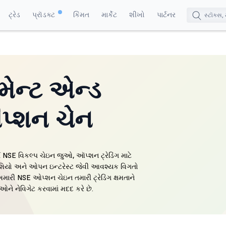
ટ્રેડ
પ્રૉડક્ટ
કિંમત
માર્કેટ
શીખો
પાર્ટનર
મેન્ટ એન્ડ
પ્શન ચેન
્ણ NSE વિકલ્પ ચેઇન જુઓ, ઑપ્શન ટ્રેડિંગ માટે
ૉલ રેશિયો અને ઓપન ઇન્ટરેસ્ટ જેવી આવશ્યક વિગતો
મારી NSE ઓપ્શન ચેઇન તમારી ટ્રેડિંગ ક્ષમતાને
ને નેવિગેટ કરવામાં મદદ કરે છે.