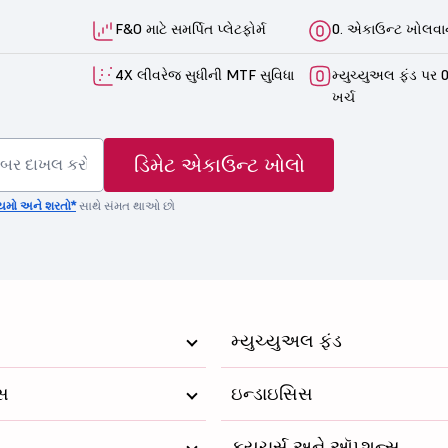
F&O માટે સમર્પિત પ્લેટફોર્મ
0. એકાઉન્ટ ખોલવાન
4X લીવરેજ સુધીની MTF સુવિધા
મ્યુચ્યુઅલ ફંડ પર 0
ખર્ચ
ડિમેટ એકાઉન્ટ ખોલો
યમો અને શરતો*
સાથે સંમત થાઓ છો
મ્યુચ્યુઅલ ફંડ
્સ
ઇન્ડાઇસિસ
ફ્યુચર્સ અને ઑપ્શન્સ