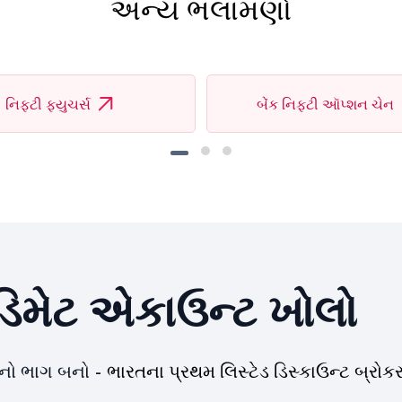
અન્ય ભલામણો
નિફ્ટી ફ્યુચર્સ
બેંક નિફ્ટી ઑપ્શન ચેન
િમેટ એકાઉન્ટ ખોલો
યનો ભાગ બનો -
ભારતના પ્રથમ લિસ્ટેડ ડિસ્કાઉન્ટ બ્રોકર