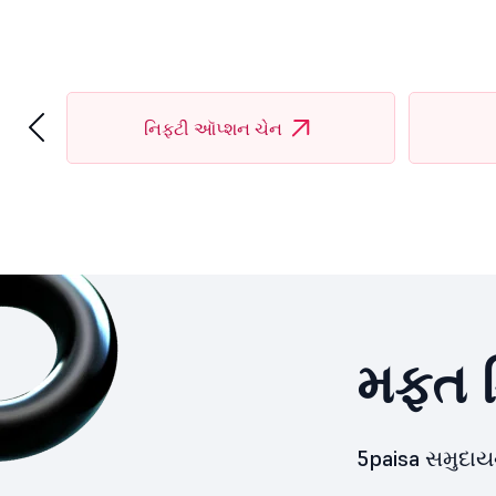
‹
નિફ્ટી ઑપ્શન ચેન
મફત ડ
5paisa સમુદા