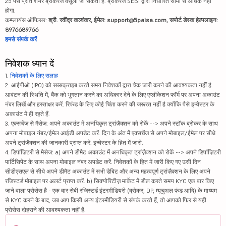
25 पैसे प्रति शेयर ब्रोकरेज वसूला जा सकता है. ब्रोकरेज SEBI द्वारा निर्धारित सीमा से अधिक नहीं
होगा.
कम्प्लायंस ऑफिसर:
श्री. रवींद्र कल्वंकर, ईमेल: support@5paisa.com, सपोर्ट डेस्क हेल्पलाइन:
8976689766
हमसे संपर्क करें
निवेशक ध्यान दें
1.
निवेशकों के लिए सलाह
2. आईपीओ (IPO) को सब्सक्राइब करते समय निवेशकों द्वारा चेक जारी करने की आवश्यकता नहीं है.
आवंटन की स्थिति में, बैंक को भुगतान करने का अधिकार देने के लिए एप्लीकेशन फॉर्म पर अपना अकाउंट
नंबर लिखें और हस्ताक्षर करें. रिफंड के लिए कोई चिंता करने की जरूरत नहीं है क्योंकि पैसे इन्वेस्टर के
अकाउंट में ही रहते हैं.
3. एक्सचेंज से मैसेज: अपने अकाउंट में अनधिकृत ट्रांज़ैक्शन को रोकें --> अपने स्टॉक ब्रोकर के साथ
अपना मोबाइल नंबर/ईमेल आईडी अपडेट करें. दिन के अंत में एक्सचेंज से अपने मोबाइल/ईमेल पर सीधे
अपने ट्रांज़ैक्शन की जानकारी प्राप्त करें. इन्वेस्टर के हित में जारी.
4. डिपॉज़िटरी से मैसेज: a) अपने डीमैट अकाउंट में अनधिकृत ट्रांज़ैक्शन को रोकें --> अपने डिपॉज़िटरी
पार्टिसिपेंट के साथ अपना मोबाइल नंबर अपडेट करें. निवेशकों के हित में जारी किए गए उसी दिन
सीडीएसएल से सीधे अपने डीमैट अकाउंट में सभी डेबिट और अन्य महत्वपूर्ण ट्रांज़ैक्शन के लिए अपने
रजिस्टर्ड मोबाइल पर अलर्ट प्राप्त करें. b) सिक्योरिटीज़ मार्केट में डील करते समय KYC एक बार किए
जाने वाला प्रोसेस है - एक बार सेबी रजिस्टर्ड इंटरमीडियरी (ब्रोकर, DP, म्यूचुअल फंड आदि) के माध्यम
से KYC करने के बाद, जब आप किसी अन्य इंटरमीडियरी से संपर्क करते हैं, तो आपको फिर से यही
प्रोसेस दोहराने की आवश्यकता नहीं है.