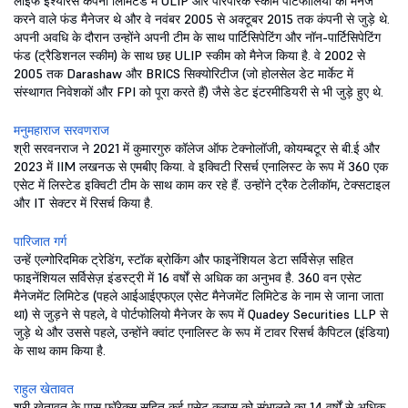
लाइफ इंश्योरेंस कंपनी लिमिटेड में ULIP और पारंपरिक स्कीम पोर्टफोलियो को मैनेज
करने वाले फंड मैनेजर थे और वे नवंबर 2005 से अक्टूबर 2015 तक कंपनी से जुड़े थे.
अपनी अवधि के दौरान उन्होंने अपनी टीम के साथ पार्टिसिपेटिंग और नॉन-पार्टिसिपेटिंग
फंड (ट्रैडिशनल स्कीम) के साथ छह ULIP स्कीम को मैनेज किया है. वे 2002 से
2005 तक Darashaw और BRICS सिक्योरिटीज (जो होलसेल डेट मार्केट में
संस्थागत निवेशकों और FPI को पूरा करते हैं) जैसे डेट इंटरमीडियरी से भी जुड़े हुए थे.
मनुमहाराज सरवणराज
श्री सरवनराज ने 2021 में कुमारगुरु कॉलेज ऑफ टेक्नोलॉजी, कोयम्बटूर से बी.ई और
2023 में IIM लखनऊ से एमबीए किया. वे इक्विटी रिसर्च एनालिस्ट के रूप में 360 एक
एसेट में लिस्टेड इक्विटी टीम के साथ काम कर रहे हैं. उन्होंने ट्रैक टेलीकॉम, टेक्सटाइल
और IT सेक्टर में रिसर्च किया है.
पारिजात गर्ग
उन्हें एल्गोरिदमिक ट्रेडिंग, स्टॉक ब्रोकिंग और फाइनेंशियल डेटा सर्विसेज़ सहित
फाइनेंशियल सर्विसेज़ इंडस्ट्री में 16 वर्षों से अधिक का अनुभव है. 360 वन एसेट
मैनेजमेंट लिमिटेड (पहले आईआईएफएल एसेट मैनेजमेंट लिमिटेड के नाम से जाना जाता
था) से जुड़ने से पहले, वे पोर्टफोलियो मैनेजर के रूप में Quadey Securities LLP से
जुड़े थे और उससे पहले, उन्होंने क्वांट एनालिस्ट के रूप में टावर रिसर्च कैपिटल (इंडिया)
के साथ काम किया है.
राहुल खेतावत
श्री खेतावत के पास फॉरेक्स सहित कई एसेट क्लास को संभालने का 14 वर्षों से अधिक