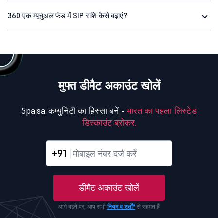
360 एक म्यूचुअल फंड में SIP राशि कैसे बढ़ाएं?
मुफ्त डीमैट अकाउंट खोलें
5paisa कम्युनिटी का हिस्सा बनें -
भारत का पहला लिस्टेड
डिस्काउंट ब्रोकर.
+91
डीमैट अकाउंट खोलें
आगे बढ़ने पर, आप सभी
नियम व शर्तों*
से सहमत हैं