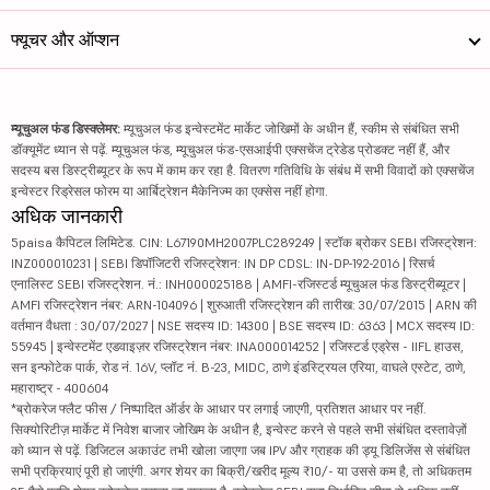
फ्यूचर और ऑप्शन
म्यूचुअल फंड डिस्क्लेमर:
म्यूचुअल फंड इन्वेस्टमेंट मार्केट जोखिमों के अधीन हैं, स्कीम से संबंधित सभी
डॉक्यूमेंट ध्यान से पढ़ें. म्यूचुअल फंड, म्यूचुअल फंड-एसआईपी एक्सचेंज ट्रेडेड प्रोडक्ट नहीं हैं, और
सदस्य बस डिस्ट्रीब्यूटर के रूप में काम कर रहा है. वितरण गतिविधि के संबंध में सभी विवादों को एक्सचेंज
इन्वेस्टर रिड्रेसल फोरम या आर्बिट्रेशन मैकेनिज्म का एक्सेस नहीं होगा.
अधिक जानकारी
5paisa कैपिटल लिमिटेड. CIN: L67190MH2007PLC289249 | स्टॉक ब्रोकर SEBI रजिस्ट्रेशन:
INZ000010231 | SEBI डिपॉजिटरी रजिस्ट्रेशन: IN DP CDSL: IN-DP-192-2016 | रिसर्च
एनालिस्ट SEBI रजिस्ट्रेशन. नं.: INH000025188 | AMFI-रजिस्टर्ड म्यूचुअल फंड डिस्ट्रीब्यूटर |
AMFI रजिस्ट्रेशन नंबर: ARN-104096 | शुरुआती रजिस्ट्रेशन की तारीख: 30/07/2015 | ARN की
वर्तमान वैधता : 30/07/2027 | NSE सदस्य ID: 14300 | BSE सदस्य ID: 6363 | MCX सदस्य ID:
55945 | इन्वेस्टमेंट एडवाइज़र रजिस्ट्रेशन नंबर: INA000014252 | रजिस्टर्ड एड्रेस - IIFL हाउस,
सन इन्फोटेक पार्क, रोड नं. 16V, प्लॉट नं. B-23, MIDC, ठाणे इंडस्ट्रियल एरिया, वाघले एस्टेट, ठाणे,
महाराष्ट्र - 400604
*ब्रोकरेज फ्लैट फीस / निष्पादित ऑर्डर के आधार पर लगाई जाएगी, प्रतिशत आधार पर नहीं.
सिक्योरिटीज़ मार्केट में निवेश बाजार जोखिम के अधीन है, इन्वेस्ट करने से पहले सभी संबंधित दस्तावेज़ों
को ध्यान से पढ़ें. डिजिटल अकाउंट तभी खोला जाएगा जब IPV और ग्राहक की ड्यू डिलिजेंस से संबंधित
सभी प्रक्रियाएं पूरी हो जाएंगी. अगर शेयर का बिक्री/खरीद मूल्य ₹10/- या उससे कम है, तो अधिकतम