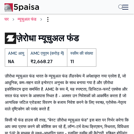
घर
म्यूचुअल फंड
ज़ेरोधा म्यूचुअल फंड
AMC आयु
AMC एयूएम (करोड़ में)
स्कीम की संख्या
NA
₹2,668.27
11
ज़ीरोधा म्यूचुअल फंड भारत के म्यूचुअल फंड लैंडस्केप में अपेक्षाकृत नया प्रवेश है, जो
आधुनिक, कम-सहन वाले इन्वेस्टर अनुभव के साथ बनाया गया है और ज़ीरोधा
इकोसिस्टम द्वारा समर्थित है. AMC के रूप में, यह स्पष्टता, डिजिटल-फर्स्ट एक्सेस और
सरल फंड चयन के आसपास स्थित है - अक्सर उन निवेशकों को आकर्षित करता है जो
अत्यधिक जटिल प्रोडक्ट विवरण के बजाय निवेश करने के लिए स्वच्छ, प्रोसेस-नेतृत्व
वाले दृष्टिकोण को पसंद करते हैं.
किसी भी फंड हाउस की तरह, "बेस्ट ज़ीरोधा म्यूचुअल फंड" इस बात पर निर्भर करेगा कि
आप क्या प्राप्त करने की कोशिश कर रहे हैं, लॉन्ग-टर्म वेल्थ क्रिएशन, स्थिरता, विविधता
या SIP के माध्यम से लक्ष्य-आधारित प्लान - इसलिए स्कीम की कैटेगरी, इच्छित होल्डिंग