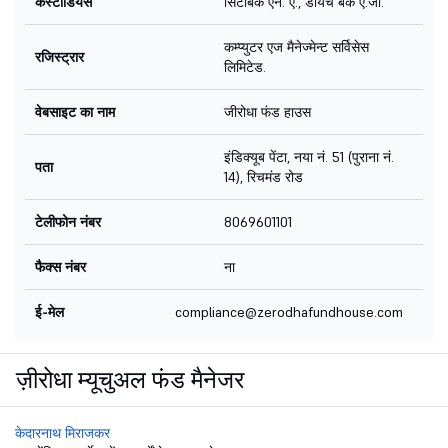
कस्टोडियंस
सिटीबैंक एन. ए., डॉयचे बैंक ए.जी.
कम्प्युटर एज मैनेज्मेन्ट सर्विसेस
रजिस्ट्रार
लिमिटेड.
वेबसाइट का नाम
जीरोधा फंड हाउस
इंडिक्यूब पेंटा, नया नं. 51 (पुराना नं.
पता
14), रिचमंड रोड
टेलीफोन नंबर
8069601101
फैक्स नंबर
ना
ई-मेल
compliance@zerodhafundhouse.com
ज़ीरोधा म्यूचुअल फंड मैनेजर
केदारनाथ मिराजकर