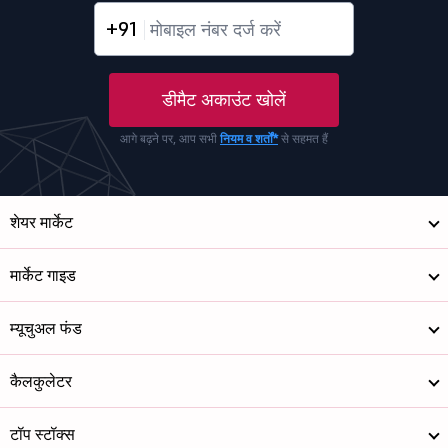
+91
डीमैट अकाउंट खोलें
आगे बढ़ने पर, आप सभी
नियम व शर्तों*
से सहमत हैं
शेयर मार्केट
मार्केट गाइड
म्यूचुअल फंड
कैलकुलेटर
टॉप स्टॉक्स