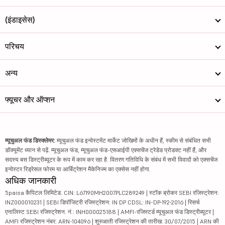
(इंडाइसेस)
परिचय
अन्य
फ्यूचर और ऑप्शन
म्यूचुअल फंड डिस्क्लेमर:
म्यूचुअल फंड इन्वेस्टमेंट मार्केट जोखिमों के अधीन हैं, स्कीम से संबंधित सभी
डॉक्यूमेंट ध्यान से पढ़ें. म्यूचुअल फंड, म्यूचुअल फंड-एसआईपी एक्सचेंज ट्रेडेड प्रोडक्ट नहीं हैं, और
सदस्य बस डिस्ट्रीब्यूटर के रूप में काम कर रहा है. वितरण गतिविधि के संबंध में सभी विवादों को एक्सचेंज
इन्वेस्टर रिड्रेसल फोरम या आर्बिट्रेशन मैकेनिज्म का एक्सेस नहीं होगा.
अधिक जानकारी
5paisa कैपिटल लिमिटेड. CIN: L67190MH2007PLC289249 | स्टॉक ब्रोकर SEBI रजिस्ट्रेशन:
INZ000010231 | SEBI डिपॉजिटरी रजिस्ट्रेशन: IN DP CDSL: IN-DP-192-2016 | रिसर्च
एनालिस्ट SEBI रजिस्ट्रेशन. नं.: INH000025188 | AMFI-रजिस्टर्ड म्यूचुअल फंड डिस्ट्रीब्यूटर |
AMFI रजिस्ट्रेशन नंबर: ARN-104096 | शुरुआती रजिस्ट्रेशन की तारीख: 30/07/2015 | ARN की