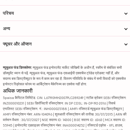
परिचय
अन्य
फ्यूचर और ऑप्शन
म्यूचुअल फंड डिस्क्लेमर:
म्यूचुअल फंड इन्वेस्टमेंट मार्केट जोखिमों के अधीन हैं, स्कीम से संबंधित सभी
डॉक्यूमेंट ध्यान से पढ़ें. म्यूचुअल फंड, म्यूचुअल फंड-एसआईपी एक्सचेंज ट्रेडेड प्रोडक्ट नहीं हैं, और
सदस्य बस डिस्ट्रीब्यूटर के रूप में काम कर रहा है. वितरण गतिविधि के संबंध में सभी विवादों को एक्सचेंज
इन्वेस्टर रिड्रेसल फोरम या आर्बिट्रेशन मैकेनिज्म का एक्सेस नहीं होगा.
अधिक जानकारी
5paisa कैपिटल लिमिटेड. CIN: L67190MH2007PLC289249 | स्टॉक ब्रोकर SEBI रजिस्ट्रेशन:
INZ000010231 | SEBI डिपॉजिटरी रजिस्ट्रेशन: IN DP CDSL: IN-DP-192-2016 | रिसर्च
एनालिस्ट SEBI रजिस्ट्रेशन. नं.: INH000025188 | AMFI-रजिस्टर्ड म्यूचुअल फंड डिस्ट्रीब्यूटर |
AMFI रजिस्ट्रेशन नंबर: ARN-104096 | शुरुआती रजिस्ट्रेशन की तारीख: 30/07/2015 | ARN की
वर्तमान वैधता : 30/07/2027 | NSE सदस्य ID: 14300 | BSE सदस्य ID: 6363 | MCX सदस्य ID:
55945 | इन्वेस्टमेंट एडवाइज़र रजिस्ट्रेशन नंबर: INA000014252 | रजिस्टर्ड एड्रेस - IIFL हाउस,