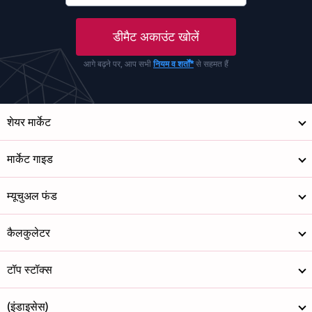
डीमैट अकाउंट खोलें
आगे बढ़ने पर, आप सभी
नियम व शर्तों*
से सहमत हैं
शेयर मार्केट
मार्केट गाइड
म्यूचुअल फंड
कैलकुलेटर
टॉप स्टॉक्स
(इंडाइसेस)