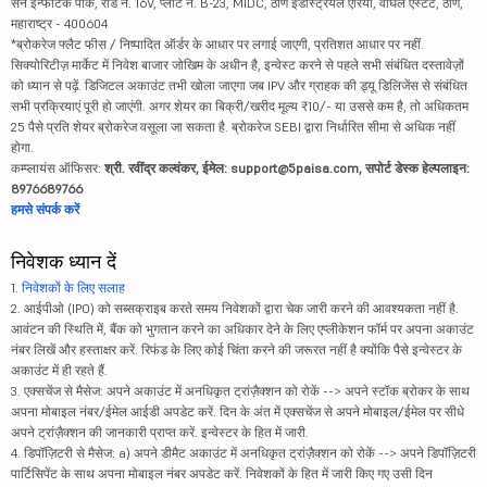
सन इन्फोटेक पार्क, रोड नं. 16V, प्लॉट नं. B-23, MIDC, ठाणे इंडस्ट्रियल एरिया, वाघले एस्टेट, ठाणे,
महाराष्ट्र - 400604
*ब्रोकरेज फ्लैट फीस / निष्पादित ऑर्डर के आधार पर लगाई जाएगी, प्रतिशत आधार पर नहीं.
सिक्योरिटीज़ मार्केट में निवेश बाजार जोखिम के अधीन है, इन्वेस्ट करने से पहले सभी संबंधित दस्तावेज़ों
को ध्यान से पढ़ें. डिजिटल अकाउंट तभी खोला जाएगा जब IPV और ग्राहक की ड्यू डिलिजेंस से संबंधित
सभी प्रक्रियाएं पूरी हो जाएंगी. अगर शेयर का बिक्री/खरीद मूल्य ₹10/- या उससे कम है, तो अधिकतम
25 पैसे प्रति शेयर ब्रोकरेज वसूला जा सकता है. ब्रोकरेज SEBI द्वारा निर्धारित सीमा से अधिक नहीं
होगा.
कम्प्लायंस ऑफिसर:
श्री. रवींद्र कल्वंकर, ईमेल: support@5paisa.com, सपोर्ट डेस्क हेल्पलाइन:
8976689766
हमसे संपर्क करें
निवेशक ध्यान दें
1.
निवेशकों के लिए सलाह
2. आईपीओ (IPO) को सब्सक्राइब करते समय निवेशकों द्वारा चेक जारी करने की आवश्यकता नहीं है.
आवंटन की स्थिति में, बैंक को भुगतान करने का अधिकार देने के लिए एप्लीकेशन फॉर्म पर अपना अकाउंट
नंबर लिखें और हस्ताक्षर करें. रिफंड के लिए कोई चिंता करने की जरूरत नहीं है क्योंकि पैसे इन्वेस्टर के
अकाउंट में ही रहते हैं.
3. एक्सचेंज से मैसेज: अपने अकाउंट में अनधिकृत ट्रांज़ैक्शन को रोकें --> अपने स्टॉक ब्रोकर के साथ
अपना मोबाइल नंबर/ईमेल आईडी अपडेट करें. दिन के अंत में एक्सचेंज से अपने मोबाइल/ईमेल पर सीधे
अपने ट्रांज़ैक्शन की जानकारी प्राप्त करें. इन्वेस्टर के हित में जारी.
4. डिपॉज़िटरी से मैसेज: a) अपने डीमैट अकाउंट में अनधिकृत ट्रांज़ैक्शन को रोकें --> अपने डिपॉज़िटरी
पार्टिसिपेंट के साथ अपना मोबाइल नंबर अपडेट करें. निवेशकों के हित में जारी किए गए उसी दिन