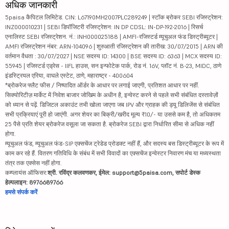
अधिक जानकारी
5paisa कैपिटल लिमिटेड. CIN: L67190MH2007PLC289249 | स्टॉक ब्रोकर SEBI रजिस्ट्रेशन:
INZ000010231 | SEBI डिपॉजिटरी रजिस्ट्रेशन: IN DP CDSL: IN-DP-192-2016 | रिसर्च
एनालिस्ट SEBI रजिस्ट्रेशन. नं.: INH000025188 | AMFI-रजिस्टर्ड म्यूचुअल फंड डिस्ट्रीब्यूटर |
AMFI रजिस्ट्रेशन नंबर: ARN-104096 | शुरुआती रजिस्ट्रेशन की तारीख: 30/07/2015 | ARN की
वर्तमान वैधता : 30/07/2027 | NSE सदस्य ID: 14300 | BSE सदस्य ID: 6363 | MCX सदस्य ID:
55945 | रजिस्टर्ड एड्रेस - IIFL हाउस, सन इन्फोटेक पार्क, रोड नं. 16V, प्लॉट नं. B-23, MIDC, ठाणे
इंडस्ट्रियल एरिया, वाघले एस्टेट, ठाणे, महाराष्ट्र - 400604
*ब्रोकरेज फ्लैट फीस / निष्पादित ऑर्डर के आधार पर लगाई जाएगी, प्रतिशत आधार पर नहीं.
सिक्योरिटीज़ मार्केट में निवेश बाजार जोखिम के अधीन है, इन्वेस्ट करने से पहले सभी संबंधित दस्तावेज़ों
को ध्यान से पढ़ें. डिजिटल अकाउंट तभी खोला जाएगा जब IPV और ग्राहक की ड्यू डिलिजेंस से संबंधित
सभी प्रक्रियाएं पूरी हो जाएंगी. अगर शेयर का बिक्री/खरीद मूल्य ₹10/- या उससे कम है, तो अधिकतम
25 पैसे प्रति शेयर ब्रोकरेज वसूला जा सकता है. ब्रोकरेज SEBI द्वारा निर्धारित सीमा से अधिक नहीं
होगा.
म्यूचुअल फंड, म्यूचुअल फंड-SIP एक्सचेंज ट्रेडेड प्रोडक्ट नहीं हैं, और सदस्य बस डिस्ट्रीब्यूटर के रूप में
काम कर रहे हैं. वितरण गतिविधि के संबंध में सभी विवादों का एक्सचेंज इन्वेस्टर निवारण मंच या मध्यस्थता
तंत्र तक एक्सेस नहीं होगा.
कम्प्लायंस ऑफिसर:
श्री. रविंद्र कलवणकर, ईमेल: support@5paisa.com, सपोर्ट डेस्क
हेल्पलाइन: 8976689766
हमसे संपर्क करें