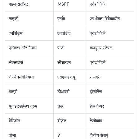
माइक्रोसॉफ्ट
MSFT
प्रौद्योगिकी
नाइकी
एनके
उपभोक्ता विवेकाधीन
एनविड़िया
एनवीडीए
प्रौद्योगिकी
प्रॉक्टर और गैम्बल
पीजी
कंज्यूमर स्टेपल
सेल्सफोर्स
सीआरएम
प्रौद्योगिकी
शेरविन-विलियम्स
एसएचडब्ल्यू
सामग्री
यात्री
टीआरवी
इंश्योरेंस
यूनाइटेडहेल्थ ग्रुप
उन्ह
हेल्थकेयर
वेरिज़ॉन
वीज़ेड
टेलीकॉम
वीज़ा
V
वित्तीय सेवाएं