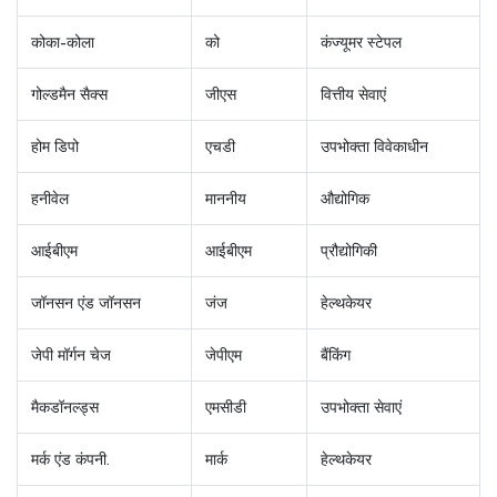
कोका-कोला
को
कंज्यूमर स्टेपल
गोल्डमैन सैक्स
जीएस
वित्तीय सेवाएं
होम डिपो
एचडी
उपभोक्ता विवेकाधीन
हनीवेल
माननीय
औद्योगिक
आईबीएम
आईबीएम
प्रौद्योगिकी
जॉनसन एंड जॉनसन
जंज
हेल्थकेयर
जेपी मॉर्गन चेज
जेपीएम
बैंकिंग
मैकडॉनल्ड्स
एमसीडी
उपभोक्ता सेवाएं
मर्क एंड कंपनी.
मार्क
हेल्थकेयर