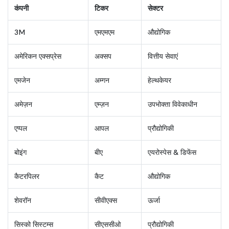
कंपनी
टिकर
सेक्टर
3M
एमएमएम
औद्योगिक
अमेरिकन एक्सप्रेस
अक्सप
वित्तीय सेवाएं
एमजेन
अम्गन
हेल्थकेयर
अमेज़न
एम्ज़न
उपभोक्ता विवेकाधीन
एप्पल
आपल
प्रौद्योगिकी
बोइंग
बीए
एयरोस्पेस & डिफेंस
कैटरपिलर
कैट
औद्योगिक
शेवरॉन
सीवीएक्स
ऊर्जा
सिस्को सिस्टम्स
सीएससीओ
प्रौद्योगिकी