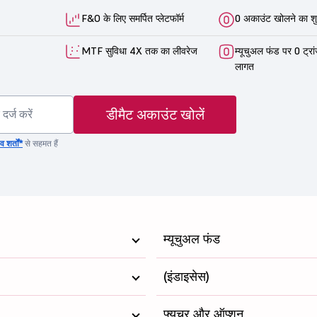
F&O के लिए समर्पित प्लेटफॉर्म
0 अकाउंट खोलने का शु
MTF सुविधा 4X तक का लीवरेज
म्यूचुअल फंड पर 0 ट्रा
लागत
डीमैट अकाउंट खोलें
 शर्तों*
से सहमत हैं
म्यूचुअल फंड
(इंडाइसेस)
फ्यूचर और ऑप्शन