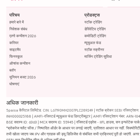
परिचय
प्रोडक्ट्स
हमारे बारे में
स्टॉक ट्रेडिंग
निवेशक संबंध
डेरिवेटिव ट्रेडिंग
एल्गो कन्वेंशन 2026
कमोडिटी ट्रेडिंग
करियर
म्यूचुअल फंड
साइटमैप
स्टॉक स्क्रीनर
फिनस्कूल
मार्जिन ट्रेडिंग सुविधा
ऑप्शंस कन्वेंशन
ब्लॉग
यूनियन बजट 2026
घोषणाएं
अधिक जानकारी
5paisa कैपिटल लिमिटेड. CIN: L67190MH2007PLC289249 | स्टॉक ब्रोकर SEBI रजिस्ट्रेशन: INZ
INH000025188 | AMFI-रजिस्टर्ड म्यूचुअल फंड डिस्ट्रीब्यूटर | AMFI रजिस्ट्रेशन नंबर: ARN-1
BSE सदस्य ID: 6363 | MCX सदस्य ID: 55945 | रजिस्टर्ड एड्रेस - IIFL हाउस, सन इन्फोटेक पार्क, रो
*ब्रोकरेज फ्लैट फीस / निष्पादित ऑर्डर के आधार पर लगाई जाएगी, प्रतिशत आधार पर नहीं. सिक्योरिटीज़ म
तभी खोला जाएगा जब IPV और ग्राहक की ड्यू डिलिजेंस से संबंधित सभी प्रक्रियाएं पूरी हो जाएंगी. अग
SEBI द्वारा निर्धारित सीमा से अधिक नहीं होगा.