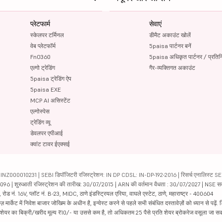
प्लेटफार्म
सेवाएं
स्केलपर टर्मिनल
डीमैट अकाउंट खोलें
वेब प्लेटफॉर्म
5paisa पार्टनर बनें
FnO360
5paisa अधिकृत पार्टनर / प्रतिन
एल्गो ट्रेडिंग
गैर-व्यक्तिगत अकाउंट
5paisa ट्रेडिंग ऐप
5paisa EXE
MCP AI असिस्टेंट
एल्गोस्पेस
ट्रेडिंग व्यू
डेवलपर एपीआई
क्वांट टावर ईएक्सई
000010231 | SEBI डिपॉजिटरी रजिस्ट्रेशन: IN DP CDSL: IN-DP-192-2016 | रिसर्च एनालिस्ट SEBI 
04096 | शुरुआती रजिस्ट्रेशन की तारीख: 30/07/2015 | ARN की वर्तमान वैधता : 30/07/2027 | NSE स
ड नं. 16V, प्लॉट नं. B-23, MIDC, ठाणे इंडस्ट्रियल एरिया, वाघले एस्टेट, ठाणे, महाराष्ट्र - 400604
ार्केट में निवेश बाजार जोखिम के अधीन है, इन्वेस्ट करने से पहले सभी संबंधित दस्तावेज़ों को ध्यान से पढ़े
र शेयर का बिक्री/खरीद मूल्य ₹10/- या उससे कम है, तो अधिकतम 25 पैसे प्रति शेयर ब्रोकरेज वसूला जा सक