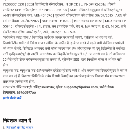
INZ000010231 | SEBI डिपॉजिटरी रजिस्ट्रेशन: IN DP CDSL: IN-DP-192-2016 | रिसर्च
एनालिस्ट SEBI रजिस्ट्रेशन. नं.: INH000025188 | AMFI-रजिस्टर्ड म्यूचुअल फंड डिस्ट्रीब्यूटर |
AMFI रजिस्ट्रेशन नंबर: ARN-104096 | शुरुआती रजिस्ट्रेशन की तारीख: 30/07/2015 | ARN की
वर्तमान वैधता : 30/07/2027 | NSE सदस्य ID: 14300 | BSE सदस्य ID: 6363 | MCX सदस्य ID:
55945 | रजिस्टर्ड एड्रेस - IIFL हाउस, सन इन्फोटेक पार्क, रोड नं. 16V, प्लॉट नं. B-23, MIDC, ठाणे
इंडस्ट्रियल एरिया, वाघले एस्टेट, ठाणे, महाराष्ट्र - 400604
*ब्रोकरेज फ्लैट फीस / निष्पादित ऑर्डर के आधार पर लगाई जाएगी, प्रतिशत आधार पर नहीं.
सिक्योरिटीज़ मार्केट में निवेश बाजार जोखिम के अधीन है, इन्वेस्ट करने से पहले सभी संबंधित दस्तावेज़ों
को ध्यान से पढ़ें. डिजिटल अकाउंट तभी खोला जाएगा जब IPV और ग्राहक की ड्यू डिलिजेंस से संबंधित
सभी प्रक्रियाएं पूरी हो जाएंगी. अगर शेयर का बिक्री/खरीद मूल्य ₹10/- या उससे कम है, तो अधिकतम
25 पैसे प्रति शेयर ब्रोकरेज वसूला जा सकता है. ब्रोकरेज SEBI द्वारा निर्धारित सीमा से अधिक नहीं
होगा.
म्यूचुअल फंड, म्यूचुअल फंड-SIP एक्सचेंज ट्रेडेड प्रोडक्ट नहीं हैं, और सदस्य बस डिस्ट्रीब्यूटर के रूप में
काम कर रहे हैं. वितरण गतिविधि के संबंध में सभी विवादों का एक्सचेंज इन्वेस्टर निवारण मंच या मध्यस्थता
तंत्र तक एक्सेस नहीं होगा.
कम्प्लायंस ऑफिसर:
श्री. रविंद्र कलवणकर, ईमेल: support@5paisa.com, सपोर्ट डेस्क
हेल्पलाइन: 8976689766
हमसे संपर्क करें
निवेशक ध्यान दें
1.
निवेशकों के लिए सलाह