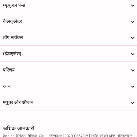
म्यूचुअल फंड
कैलकुलेटर
टॉप स्टॉक्स
(इंडाइसेस)
परिचय
अन्य
फ्यूचर और ऑप्शन
अधिक जानकारी
5paisa कैपिटल लिमिटेड. CIN: L67190MH2007PLC289249 | स्टॉक ब्रोकर SEBI रजिस्ट्रेशन: