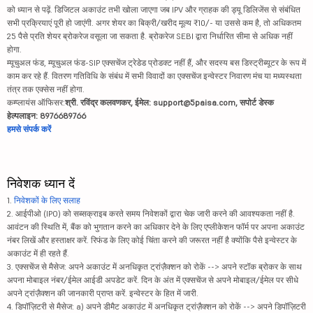
को ध्यान से पढ़ें. डिजिटल अकाउंट तभी खोला जाएगा जब IPV और ग्राहक की ड्यू डिलिजेंस से संबंधित
सभी प्रक्रियाएं पूरी हो जाएंगी. अगर शेयर का बिक्री/खरीद मूल्य ₹10/- या उससे कम है, तो अधिकतम
25 पैसे प्रति शेयर ब्रोकरेज वसूला जा सकता है. ब्रोकरेज SEBI द्वारा निर्धारित सीमा से अधिक नहीं
होगा.
म्यूचुअल फंड, म्यूचुअल फंड-SIP एक्सचेंज ट्रेडेड प्रोडक्ट नहीं हैं, और सदस्य बस डिस्ट्रीब्यूटर के रूप में
काम कर रहे हैं. वितरण गतिविधि के संबंध में सभी विवादों का एक्सचेंज इन्वेस्टर निवारण मंच या मध्यस्थता
तंत्र तक एक्सेस नहीं होगा.
कम्प्लायंस ऑफिसर:
श्री. रविंद्र कलवणकर, ईमेल: support@5paisa.com, सपोर्ट डेस्क
हेल्पलाइन: 8976689766
हमसे संपर्क करें
निवेशक ध्यान दें
1.
निवेशकों के लिए सलाह
2. आईपीओ (IPO) को सब्सक्राइब करते समय निवेशकों द्वारा चेक जारी करने की आवश्यकता नहीं है.
आवंटन की स्थिति में, बैंक को भुगतान करने का अधिकार देने के लिए एप्लीकेशन फॉर्म पर अपना अकाउंट
नंबर लिखें और हस्ताक्षर करें. रिफंड के लिए कोई चिंता करने की जरूरत नहीं है क्योंकि पैसे इन्वेस्टर के
अकाउंट में ही रहते हैं.
3. एक्सचेंज से मैसेज: अपने अकाउंट में अनधिकृत ट्रांज़ैक्शन को रोकें --> अपने स्टॉक ब्रोकर के साथ
अपना मोबाइल नंबर/ईमेल आईडी अपडेट करें. दिन के अंत में एक्सचेंज से अपने मोबाइल/ईमेल पर सीधे
अपने ट्रांज़ैक्शन की जानकारी प्राप्त करें. इन्वेस्टर के हित में जारी.
4. डिपॉज़िटरी से मैसेज: a) अपने डीमैट अकाउंट में अनधिकृत ट्रांज़ैक्शन को रोकें --> अपने डिपॉज़िटरी