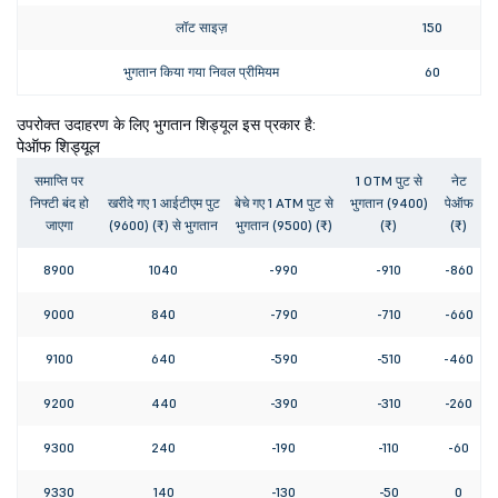
लॉट साइज़
150
भुगतान किया गया निवल प्रीमियम
60
उपरोक्त उदाहरण के लिए भुगतान शिड्यूल इस प्रकार है:
पेऑफ शिड्यूल
समाप्ति पर
1 OTM पुट से
नेट
निफ्टी बंद हो
खरीदे गए 1 आईटीएम पुट
बेचे गए 1 ATM पुट से
भुगतान (9400)
पेऑफ
जाएगा
(9600) (₹) से भुगतान
भुगतान (9500) (₹)
(₹)
(₹)
8900
1040
-990
-910
-860
9000
840
-790
-710
-660
9100
640
-590
-510
-460
9200
440
-390
-310
-260
9300
240
-190
-110
-60
9330
140
-130
-50
0