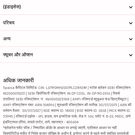
(इंडाइसेस)
परिचय
अन्य
फ्यूचर और ऑप्शन
अधिक जानकारी
5paisa कैपिटल लिमिटेड. CIN: L67190MH2007PLC289249 | स्टॉक ब्रोकर SEBI रजिस्ट्रेशन:
INZ000010231 | SEBI डिपॉजिटरी रजिस्ट्रेशन: IN DP CDSL: IN-DP-192-2016 | रिसर्च
एनालिस्ट SEBI रजिस्ट्रेशन. नं.: INH000025188 | AMFI-रजिस्टर्ड म्यूचुअल फंड डिस्ट्रीब्यूटर |
AMFI रजिस्ट्रेशन नंबर: ARN-104096 | शुरुआती रजिस्ट्रेशन की तारीख: 30/07/2015 | ARN की
वर्तमान वैधता : 30/07/2027 | NSE सदस्य ID: 14300 | BSE सदस्य ID: 6363 | MCX सदस्य ID:
55945 | रजिस्टर्ड एड्रेस - IIFL हाउस, सन इन्फोटेक पार्क, रोड नं. 16V, प्लॉट नं. B-23, MIDC, ठाणे
इंडस्ट्रियल एरिया, वाघले एस्टेट, ठाणे, महाराष्ट्र - 400604
*ब्रोकरेज फ्लैट फीस / निष्पादित ऑर्डर के आधार पर लगाई जाएगी, प्रतिशत आधार पर नहीं.
सिक्योरिटीज़ मार्केट में निवेश बाजार जोखिम के अधीन है, इन्वेस्ट करने से पहले सभी संबंधित दस्तावेज़ों