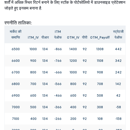
शर्तों में अधिक स्थिर रिटर्न बनाने के लिए स्टॉक के पोर्टफोलियो में डाउनसाइड प्रोटेक्शन
जोड़ते हुए इनकम बनाना है.
रणनीति तालिका:
मार्केट की
ITM
स्ट्रेटजी
समाप्ति
ITM_IV
पीआर
पेऑफ
OTM_IV
पीपी
OTM_Payoff
पेऑफ
6500
1000
134
-866
1400
92
1308
442
6600
900
134
-766
1200
92
1108
342
6700
800
134
-666
1000
92
908
242
6800
700
134
-566
800
92
708
142
6900
600
134
-466
600
92
508
42
7000
500
134
-366
400
92
308
-58
7100
400
134
-266
200
92
108
-158