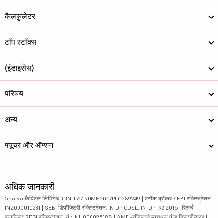
कैलकुलेटर
टॉप स्टॉक्स
(इंडाइसेस)
परिचय
अन्य
फ्यूचर और ऑप्शन
अधिक जानकारी
5paisa कैपिटल लिमिटेड. CIN: L67190MH2007PLC289249 | स्टॉक ब्रोकर SEBI रजिस्ट्रेशन:
INZ000010231 | SEBI डिपॉजिटरी रजिस्ट्रेशन: IN DP CDSL: IN-DP-192-2016 | रिसर्च
एनालिस्ट SEBI रजिस्ट्रेशन. नं.: INH000025188 | AMFI-रजिस्टर्ड म्यूचुअल फंड डिस्ट्रीब्यूटर |