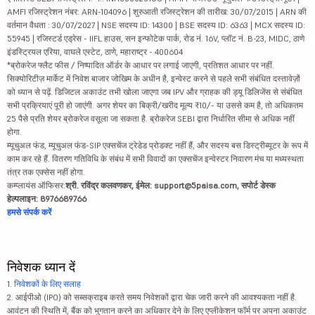
AMFI रजिस्ट्रेशन नंबर: ARN-104096 | शुरुआती रजिस्ट्रेशन की तारीख: 30/07/2015 | ARN की
वर्तमान वैधता : 30/07/2027 | NSE सदस्य ID: 14300 | BSE सदस्य ID: 6363 | MCX सदस्य ID:
55945 | रजिस्टर्ड एड्रेस - IIFL हाउस, सन इन्फोटेक पार्क, रोड नं. 16V, प्लॉट नं. B-23, MIDC, ठाणे
इंडस्ट्रियल एरिया, वाघले एस्टेट, ठाणे, महाराष्ट्र - 400604
*ब्रोकरेज फ्लैट फीस / निष्पादित ऑर्डर के आधार पर लगाई जाएगी, प्रतिशत आधार पर नहीं.
सिक्योरिटीज़ मार्केट में निवेश बाजार जोखिम के अधीन है, इन्वेस्ट करने से पहले सभी संबंधित दस्तावेज़ों
को ध्यान से पढ़ें. डिजिटल अकाउंट तभी खोला जाएगा जब IPV और ग्राहक की ड्यू डिलिजेंस से संबंधित
सभी प्रक्रियाएं पूरी हो जाएंगी. अगर शेयर का बिक्री/खरीद मूल्य ₹10/- या उससे कम है, तो अधिकतम
25 पैसे प्रति शेयर ब्रोकरेज वसूला जा सकता है. ब्रोकरेज SEBI द्वारा निर्धारित सीमा से अधिक नहीं
होगा.
म्यूचुअल फंड, म्यूचुअल फंड-SIP एक्सचेंज ट्रेडेड प्रोडक्ट नहीं हैं, और सदस्य बस डिस्ट्रीब्यूटर के रूप में
काम कर रहे हैं. वितरण गतिविधि के संबंध में सभी विवादों का एक्सचेंज इन्वेस्टर निवारण मंच या मध्यस्थता
तंत्र तक एक्सेस नहीं होगा.
कम्प्लायंस ऑफिसर:
श्री. रविंद्र कलवणकर, ईमेल: support@5paisa.com, सपोर्ट डेस्क
हेल्पलाइन: 8976689766
हमसे संपर्क करें
निवेशक ध्यान दें
1.
निवेशकों के लिए सलाह
2. आईपीओ (IPO) को सब्सक्राइब करते समय निवेशकों द्वारा चेक जारी करने की आवश्यकता नहीं है.
आवंटन की स्थिति में, बैंक को भुगतान करने का अधिकार देने के लिए एप्लीकेशन फॉर्म पर अपना अकाउंट