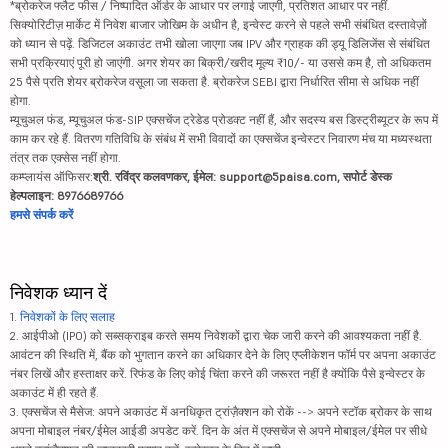
*ब्रोकरेज फ्लैट फीस / निष्पादित ऑर्डर के आधार पर लगाई जाएगी, प्रतिशत आधार पर नहीं.
सिक्योरिटीज़ मार्केट में निवेश बाजार जोखिम के अधीन है, इन्वेस्ट करने से पहले सभी संबंधित दस्तावेज़ों
को ध्यान से पढ़ें. डिजिटल अकाउंट तभी खोला जाएगा जब IPV और ग्राहक की ड्यू डिलिजेंस से संबंधित
सभी प्रक्रियाएं पूरी हो जाएंगी. अगर शेयर का बिक्री/खरीद मूल्य ₹10/- या उससे कम है, तो अधिकतम
25 पैसे प्रति शेयर ब्रोकरेज वसूला जा सकता है. ब्रोकरेज SEBI द्वारा निर्धारित सीमा से अधिक नहीं
होगा.
म्यूचुअल फंड, म्यूचुअल फंड-SIP एक्सचेंज ट्रेडेड प्रोडक्ट नहीं हैं, और सदस्य बस डिस्ट्रीब्यूटर के रूप में
काम कर रहे हैं. वितरण गतिविधि के संबंध में सभी विवादों का एक्सचेंज इन्वेस्टर निवारण मंच या मध्यस्थता
तंत्र तक एक्सेस नहीं होगा.
कम्प्लायंस ऑफिसर:
श्री. रविंद्र कलवणकर, ईमेल: support@5paisa.com, सपोर्ट डेस्क
हेल्पलाइन: 8976689766
हमसे संपर्क करें
निवेशक ध्यान दें
1.
निवेशकों के लिए सलाह
2. आईपीओ (IPO) को सब्सक्राइब करते समय निवेशकों द्वारा चेक जारी करने की आवश्यकता नहीं है.
आवंटन की स्थिति में, बैंक को भुगतान करने का अधिकार देने के लिए एप्लीकेशन फॉर्म पर अपना अकाउंट
नंबर लिखें और हस्ताक्षर करें. रिफंड के लिए कोई चिंता करने की जरूरत नहीं है क्योंकि पैसे इन्वेस्टर के
अकाउंट में ही रहते हैं.
3. एक्सचेंज से मैसेज: अपने अकाउंट में अनधिकृत ट्रांज़ैक्शन को रोकें --> अपने स्टॉक ब्रोकर के साथ
अपना मोबाइल नंबर/ईमेल आईडी अपडेट करें. दिन के अंत में एक्सचेंज से अपने मोबाइल/ईमेल पर सीधे