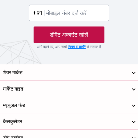
+91
डीमैट अकाउंट खोलें
आगे बढ़ने पर, आप सभी
नियम व शर्तों*
से सहमत हैं
शेयर मार्केट
मार्केट गाइड
म्यूचुअल फंड
कैलकुलेटर
टॉप स्टॉक्स