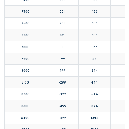
7500
201
-156
7600
201
-156
7700
101
-156
-
7800
1
-156
-
7900
-99
44
-
8000
-199
244
8100
-299
444
1
8200
-399
644
2
8300
-499
844
3
8400
-599
1044
4