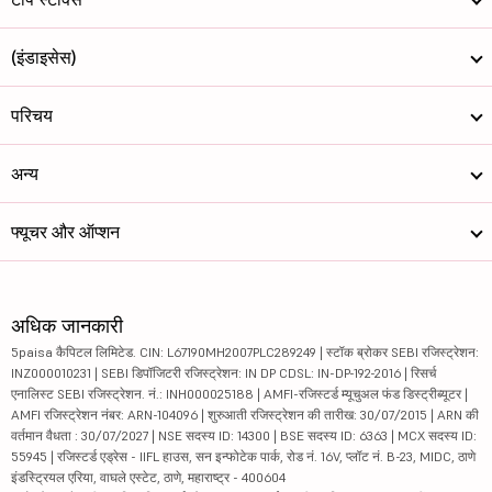
(इंडाइसेस)
परिचय
अन्य
फ्यूचर और ऑप्शन
अधिक जानकारी
5paisa कैपिटल लिमिटेड. CIN: L67190MH2007PLC289249 | स्टॉक ब्रोकर SEBI रजिस्ट्रेशन:
INZ000010231 | SEBI डिपॉजिटरी रजिस्ट्रेशन: IN DP CDSL: IN-DP-192-2016 | रिसर्च
एनालिस्ट SEBI रजिस्ट्रेशन. नं.: INH000025188 | AMFI-रजिस्टर्ड म्यूचुअल फंड डिस्ट्रीब्यूटर |
AMFI रजिस्ट्रेशन नंबर: ARN-104096 | शुरुआती रजिस्ट्रेशन की तारीख: 30/07/2015 | ARN की
वर्तमान वैधता : 30/07/2027 | NSE सदस्य ID: 14300 | BSE सदस्य ID: 6363 | MCX सदस्य ID:
55945 | रजिस्टर्ड एड्रेस - IIFL हाउस, सन इन्फोटेक पार्क, रोड नं. 16V, प्लॉट नं. B-23, MIDC, ठाणे
इंडस्ट्रियल एरिया, वाघले एस्टेट, ठाणे, महाराष्ट्र - 400604