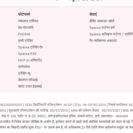
प्लेटफार्म
सेवाएं
स्केलपर टर्मिनल
डीमैट अकाउंट खोलें
वेब प्लेटफॉर्म
5paisa पार्टनर बनें
FnO360
5paisa अधिकृत पार्टनर / प्रतिन
एल्गो ट्रेडिंग
गैर-व्यक्तिगत अकाउंट
5paisa ट्रेडिंग ऐप
5paisa EXE
MCP AI असिस्टेंट
एल्गोस्पेस
ट्रेडिंग व्यू
डेवलपर एपीआई
क्वांट टावर ईएक्सई
000010231 | SEBI डिपॉजिटरी रजिस्ट्रेशन: IN DP CDSL: IN-DP-192-2016 | रिसर्च एनालिस्ट SEBI 
04096 | शुरुआती रजिस्ट्रेशन की तारीख: 30/07/2015 | ARN की वर्तमान वैधता : 30/07/2027 | NSE स
ड नं. 16V, प्लॉट नं. B-23, MIDC, ठाणे इंडस्ट्रियल एरिया, वाघले एस्टेट, ठाणे, महाराष्ट्र - 400604
ार्केट में निवेश बाजार जोखिम के अधीन है, इन्वेस्ट करने से पहले सभी संबंधित दस्तावेज़ों को ध्यान से पढ़े
र शेयर का बिक्री/खरीद मूल्य ₹10/- या उससे कम है, तो अधिकतम 25 पैसे प्रति शेयर ब्रोकरेज वसूला जा सक