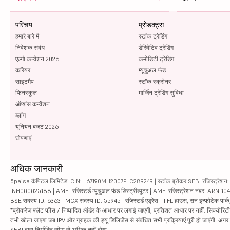
परिचय
प्रोडक्ट्स
हमारे बारे में
स्टॉक ट्रेडिंग
निवेशक संबंध
डेरिवेटिव ट्रेडिंग
एल्गो कन्वेंशन 2026
कमोडिटी ट्रेडिंग
करियर
म्यूचुअल फंड
साइटमैप
स्टॉक स्क्रीनर
फिनस्कूल
मार्जिन ट्रेडिंग सुविधा
ऑप्शंस कन्वेंशन
ब्लॉग
यूनियन बजट 2026
घोषणाएं
अधिक जानकारी
5paisa कैपिटल लिमिटेड. CIN: L67190MH2007PLC289249 | स्टॉक ब्रोकर SEBI रजिस्ट्रेशन: INZ
INH000025188 | AMFI-रजिस्टर्ड म्यूचुअल फंड डिस्ट्रीब्यूटर | AMFI रजिस्ट्रेशन नंबर: ARN-1
BSE सदस्य ID: 6363 | MCX सदस्य ID: 55945 | रजिस्टर्ड एड्रेस - IIFL हाउस, सन इन्फोटेक पार्क, रो
*ब्रोकरेज फ्लैट फीस / निष्पादित ऑर्डर के आधार पर लगाई जाएगी, प्रतिशत आधार पर नहीं. सिक्योरिटीज़ म
तभी खोला जाएगा जब IPV और ग्राहक की ड्यू डिलिजेंस से संबंधित सभी प्रक्रियाएं पूरी हो जाएंगी. अग
SEBI द्वारा निर्धारित सीमा से अधिक नहीं होगा.