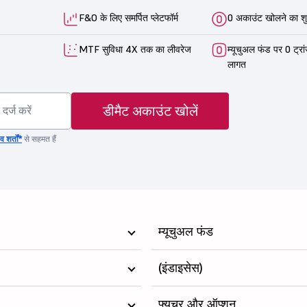
F&O के लिए समर्पित प्लेटफॉर्म
0 अकाउंट खोलने का शु
MTF सुविधा 4X तक का लीवरेज
म्यूचुअल फंड पर 0 ट्रा
लागत
डीमैट अकाउंट खोलें
 शर्तों*
से सहमत हैं
म्यूचुअल फंड
(इंडाइसेस)
फ्यूचर और ऑप्शन