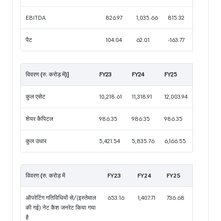
EBITDA
826.97
1,035.66
815.32
पैट
104.04
62.01
-163.77
विवरण (रु. करोड़ में)]
FY23
FY24
FY25
कुल एसेट
10,218.61
11,318.91
12,003.94
शेयर कैपिटल
986.35
986.35
986.35
कुल उधार
5,421.54
5,835.76
6,166.55
विवरण (रु. करोड़ में
FY23
FY24
FY25
ऑपरेटिंग गतिविधियों से/(इस्तेमाल
653.16
1,407.71
736.68
की गई) नेट कैश जनरेट किया गया
है