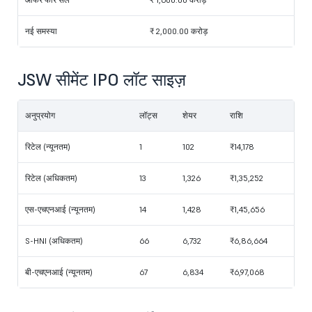
नई समस्या
₹ 2,000.00 करोड़
JSW सीमेंट IPO लॉट साइज़
अनुप्रयोग
लॉट्स
शेयर
राशि
रिटेल (न्यूनतम)
1
102
₹14,178
रिटेल (अधिकतम)
13
1,326
₹1,35,252
एस-एचएनआई (न्यूनतम)
14
1,428
₹1,45,656
S-HNI (अधिकतम)
66
6,732
₹6,86,664
बी-एचएनआई (न्यूनतम)
67
6,834
₹6,97,068