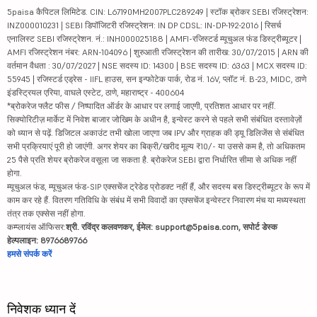
5paisa कैपिटल लिमिटेड. CIN: L67190MH2007PLC289249 | स्टॉक ब्रोकर SEBI रजिस्ट्रेशन:
INZ000010231 | SEBI डिपॉजिटरी रजिस्ट्रेशन: IN DP CDSL: IN-DP-192-2016 | रिसर्च
एनालिस्ट SEBI रजिस्ट्रेशन. नं.: INH000025188 | AMFI-रजिस्टर्ड म्यूचुअल फंड डिस्ट्रीब्यूटर |
AMFI रजिस्ट्रेशन नंबर: ARN-104096 | शुरुआती रजिस्ट्रेशन की तारीख: 30/07/2015 | ARN की
वर्तमान वैधता : 30/07/2027 | NSE सदस्य ID: 14300 | BSE सदस्य ID: 6363 | MCX सदस्य ID:
55945 | रजिस्टर्ड एड्रेस - IIFL हाउस, सन इन्फोटेक पार्क, रोड नं. 16V, प्लॉट नं. B-23, MIDC, ठाणे
इंडस्ट्रियल एरिया, वाघले एस्टेट, ठाणे, महाराष्ट्र - 400604
*ब्रोकरेज फ्लैट फीस / निष्पादित ऑर्डर के आधार पर लगाई जाएगी, प्रतिशत आधार पर नहीं.
सिक्योरिटीज़ मार्केट में निवेश बाजार जोखिम के अधीन है, इन्वेस्ट करने से पहले सभी संबंधित दस्तावेज़ों
को ध्यान से पढ़ें. डिजिटल अकाउंट तभी खोला जाएगा जब IPV और ग्राहक की ड्यू डिलिजेंस से संबंधित
सभी प्रक्रियाएं पूरी हो जाएंगी. अगर शेयर का बिक्री/खरीद मूल्य ₹10/- या उससे कम है, तो अधिकतम
25 पैसे प्रति शेयर ब्रोकरेज वसूला जा सकता है. ब्रोकरेज SEBI द्वारा निर्धारित सीमा से अधिक नहीं
होगा.
म्यूचुअल फंड, म्यूचुअल फंड-SIP एक्सचेंज ट्रेडेड प्रोडक्ट नहीं हैं, और सदस्य बस डिस्ट्रीब्यूटर के रूप में
काम कर रहे हैं. वितरण गतिविधि के संबंध में सभी विवादों का एक्सचेंज इन्वेस्टर निवारण मंच या मध्यस्थता
तंत्र तक एक्सेस नहीं होगा.
कम्प्लायंस ऑफिसर:
श्री. रविंद्र कलवणकर, ईमेल: support@5paisa.com, सपोर्ट डेस्क
हेल्पलाइन: 8976689766
हमसे संपर्क करें
निवेशक ध्यान दें