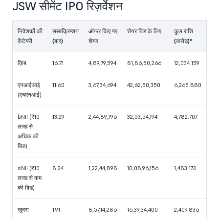
JSW सीमेंट IPO रिज़र्वेशन
निवेशकों की
सब्सक्रिप्शन
ऑफर किए गए
शेयर बिड के लिए
कुल राशि
कैटेगरी
(बार)
शेयर
(करोड़)*
क़िब
16.71
4,89,79,594
81,86,50,266
12,034.159
एनआईआई
11.60
3,67,34,694
42,62,50,350
6,265.880
(एचएनआई)
bNII (₹10
13.29
2,44,89,796
32,53,54,194
4,782.707
लाख से
अधिक की
बिड)
sNII (₹10
8.24
1,22,44,898
10,08,96,156
1,483.173
लाख से कम
की बिड)
खुदरा
1.91
8,57,14,286
16,39,34,400
2,409.836