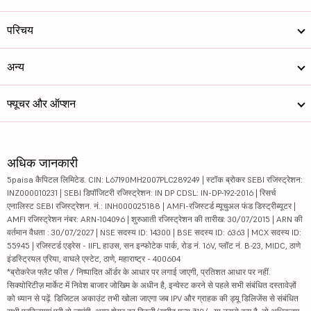
परिचय
अन्य
फ्यूचर और ऑप्शन
अधिक जानकारी
5paisa कैपिटल लिमिटेड. CIN: L67190MH2007PLC289249 | स्टॉक ब्रोकर SEBI रजिस्ट्रेशन:
INZ000010231 | SEBI डिपॉजिटरी रजिस्ट्रेशन: IN DP CDSL: IN-DP-192-2016 | रिसर्च
एनालिस्ट SEBI रजिस्ट्रेशन. नं.: INH000025188 | AMFI-रजिस्टर्ड म्यूचुअल फंड डिस्ट्रीब्यूटर |
AMFI रजिस्ट्रेशन नंबर: ARN-104096 | शुरुआती रजिस्ट्रेशन की तारीख: 30/07/2015 | ARN की
वर्तमान वैधता : 30/07/2027 | NSE सदस्य ID: 14300 | BSE सदस्य ID: 6363 | MCX सदस्य ID:
55945 | रजिस्टर्ड एड्रेस - IIFL हाउस, सन इन्फोटेक पार्क, रोड नं. 16V, प्लॉट नं. B-23, MIDC, ठाणे
इंडस्ट्रियल एरिया, वाघले एस्टेट, ठाणे, महाराष्ट्र - 400604
*ब्रोकरेज फ्लैट फीस / निष्पादित ऑर्डर के आधार पर लगाई जाएगी, प्रतिशत आधार पर नहीं.
सिक्योरिटीज़ मार्केट में निवेश बाजार जोखिम के अधीन है, इन्वेस्ट करने से पहले सभी संबंधित दस्तावेज़ों
को ध्यान से पढ़ें. डिजिटल अकाउंट तभी खोला जाएगा जब IPV और ग्राहक की ड्यू डिलिजेंस से संबंधित