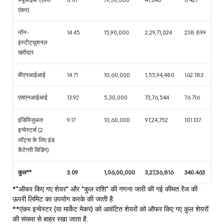
एंकर)
नॉन-
14.45
15,90,000
2,29,71,024
238.899
इंस्टीट्यूशनल
खरीदार
बीएनआईआई
14.71
10,60,000
1,55,94,480
162.183
एसएनआईआई
13.92
5,30,000
73,76,544
76.716
इंडिविजुअल
9.17
10,60,000
97,24,752
101.137
इन्वेस्टर्स (2
लॉट्स के लिए इंड
कैटेगरी बिडिंग)
कुल**
3.09
1,06,00,000
3,27,36,816
340.463
*"ऑफर किए गए शेयर" और "कुल राशि" की गणना जारी की गई कीमत रेंज की
ऊपरी लिमिट का उपयोग करके की जाती है.
**एंकर इन्वेस्टर (या मार्केट मेकर) को आवंटित शेयरों को ऑफर किए गए कुल शेयरों
की संख्या से बाहर रखा जाता है.