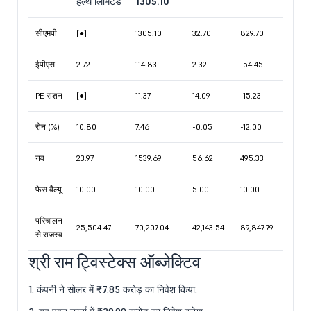
हेल्थ लिमिटेड
1305.10
सीएमपी
[●]
1305.10
32.70
829.70
ईपीएस
2.72
114.83
2.32
-54.45
PE राशन
[●]
11.37
14.09
-15.23
रोन (%)
10.80
7.46
-0.05
-12.00
नव
23.97
1539.69
56.62
495.33
फेस वैल्यू
10.00
10.00
5.00
10.00
परिचालन
25,504.47
70,207.04
42,143.54
89,847.79
से राजस्व
श्री राम ट्विस्टेक्स ऑब्जेक्टिव
1. कंपनी ने सोलर में ₹7.85 करोड़ का निवेश किया.