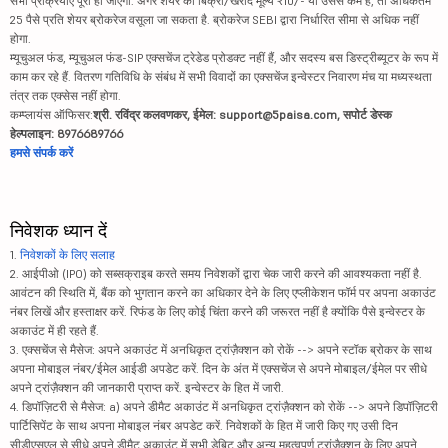
सभी प्रक्रियाएं पूरी हो जाएंगी. अगर शेयर का बिक्री/खरीद मूल्य ₹10/- या उससे कम है, तो अधिकतम
25 पैसे प्रति शेयर ब्रोकरेज वसूला जा सकता है. ब्रोकरेज SEBI द्वारा निर्धारित सीमा से अधिक नहीं
होगा.
म्यूचुअल फंड, म्यूचुअल फंड-SIP एक्सचेंज ट्रेडेड प्रोडक्ट नहीं हैं, और सदस्य बस डिस्ट्रीब्यूटर के रूप में
काम कर रहे हैं. वितरण गतिविधि के संबंध में सभी विवादों का एक्सचेंज इन्वेस्टर निवारण मंच या मध्यस्थता
तंत्र तक एक्सेस नहीं होगा.
कम्प्लायंस ऑफिसर:
श्री. रविंद्र कलवणकर, ईमेल: support@5paisa.com, सपोर्ट डेस्क
हेल्पलाइन: 8976689766
हमसे संपर्क करें
निवेशक ध्यान दें
1.
निवेशकों के लिए सलाह
2. आईपीओ (IPO) को सब्सक्राइब करते समय निवेशकों द्वारा चेक जारी करने की आवश्यकता नहीं है.
आवंटन की स्थिति में, बैंक को भुगतान करने का अधिकार देने के लिए एप्लीकेशन फॉर्म पर अपना अकाउंट
नंबर लिखें और हस्ताक्षर करें. रिफंड के लिए कोई चिंता करने की जरूरत नहीं है क्योंकि पैसे इन्वेस्टर के
अकाउंट में ही रहते हैं.
3. एक्सचेंज से मैसेज: अपने अकाउंट में अनधिकृत ट्रांज़ैक्शन को रोकें --> अपने स्टॉक ब्रोकर के साथ
अपना मोबाइल नंबर/ईमेल आईडी अपडेट करें. दिन के अंत में एक्सचेंज से अपने मोबाइल/ईमेल पर सीधे
अपने ट्रांज़ैक्शन की जानकारी प्राप्त करें. इन्वेस्टर के हित में जारी.
4. डिपॉज़िटरी से मैसेज: a) अपने डीमैट अकाउंट में अनधिकृत ट्रांज़ैक्शन को रोकें --> अपने डिपॉज़िटरी
पार्टिसिपेंट के साथ अपना मोबाइल नंबर अपडेट करें. निवेशकों के हित में जारी किए गए उसी दिन
सीडीएसएल से सीधे अपने डीमैट अकाउंट में सभी डेबिट और अन्य महत्वपूर्ण ट्रांज़ैक्शन के लिए अपने