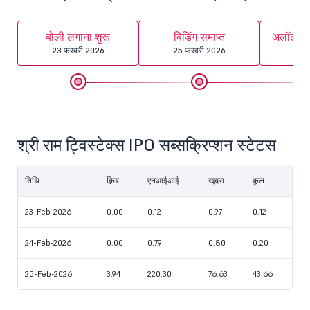
बोली लगाना शुरू
बिडिंग समाप्त
अलॉटमेंट
23 फरवरी 2026
25 फरवरी 2026
26 
श्री राम ट्विस्टेक्स IPO सब्सक्रिप्शन स्टेटस
तिथि
क़िब
एनआईआई
खुदरा
कुल
23-Feb-2026
0.00
0.12
0.97
0.12
24-Feb-2026
0.00
0.79
0.80
0.20
25-Feb-2026
3.94
220.30
76.63
43.66