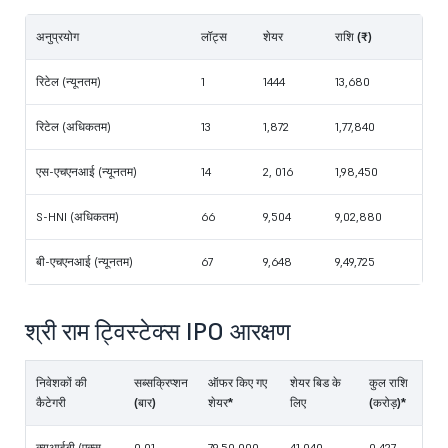
अनुप्रयोग
लॉट्स
शेयर
राशि (₹)
रिटेल (न्यूनतम)
1
1444
13,680
रिटेल (अधिकतम)
13
1,872
1,77,840
एस-एचएनआई (न्यूनतम)
14
2, 016
1,98,450
S-HNI (अधिकतम)
66
9,504
9,02,880
बी-एचएनआई (न्यूनतम)
67
9,648
9,49,725
श्री राम ट्विस्टेक्स IPO आरक्षण
निवेशकों की
सब्सक्रिप्शन
ऑफर किए गए
शेयर बिड के
कुल राशि
कैटेगरी
(बार)
शेयर*
लिए
(करोड़)*
क्यूआईबी (एक्स
0.01
79,50,000
41,040
0.427