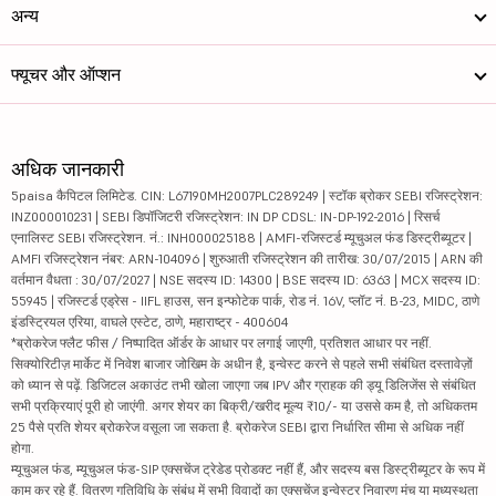
अन्य
फ्यूचर और ऑप्शन
अधिक जानकारी
5paisa कैपिटल लिमिटेड. CIN: L67190MH2007PLC289249 | स्टॉक ब्रोकर SEBI रजिस्ट्रेशन:
INZ000010231 | SEBI डिपॉजिटरी रजिस्ट्रेशन: IN DP CDSL: IN-DP-192-2016 | रिसर्च
एनालिस्ट SEBI रजिस्ट्रेशन. नं.: INH000025188 | AMFI-रजिस्टर्ड म्यूचुअल फंड डिस्ट्रीब्यूटर |
AMFI रजिस्ट्रेशन नंबर: ARN-104096 | शुरुआती रजिस्ट्रेशन की तारीख: 30/07/2015 | ARN की
वर्तमान वैधता : 30/07/2027 | NSE सदस्य ID: 14300 | BSE सदस्य ID: 6363 | MCX सदस्य ID:
55945 | रजिस्टर्ड एड्रेस - IIFL हाउस, सन इन्फोटेक पार्क, रोड नं. 16V, प्लॉट नं. B-23, MIDC, ठाणे
इंडस्ट्रियल एरिया, वाघले एस्टेट, ठाणे, महाराष्ट्र - 400604
*ब्रोकरेज फ्लैट फीस / निष्पादित ऑर्डर के आधार पर लगाई जाएगी, प्रतिशत आधार पर नहीं.
सिक्योरिटीज़ मार्केट में निवेश बाजार जोखिम के अधीन है, इन्वेस्ट करने से पहले सभी संबंधित दस्तावेज़ों
को ध्यान से पढ़ें. डिजिटल अकाउंट तभी खोला जाएगा जब IPV और ग्राहक की ड्यू डिलिजेंस से संबंधित
सभी प्रक्रियाएं पूरी हो जाएंगी. अगर शेयर का बिक्री/खरीद मूल्य ₹10/- या उससे कम है, तो अधिकतम
25 पैसे प्रति शेयर ब्रोकरेज वसूला जा सकता है. ब्रोकरेज SEBI द्वारा निर्धारित सीमा से अधिक नहीं
होगा.
म्यूचुअल फंड, म्यूचुअल फंड-SIP एक्सचेंज ट्रेडेड प्रोडक्ट नहीं हैं, और सदस्य बस डिस्ट्रीब्यूटर के रूप में
काम कर रहे हैं. वितरण गतिविधि के संबंध में सभी विवादों का एक्सचेंज इन्वेस्टर निवारण मंच या मध्यस्थता