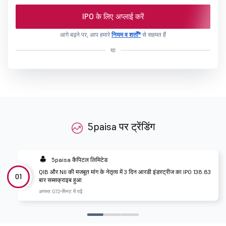
IPO के लिए अप्लाई करें
आगे बढ़ने पर, आप हमारे
नियम व शर्तों*
से सहमत हैं
या
5paisa पर ट्रेंडिंग
5paisa कैपिटल लिमिटेड
QIB और NII की मजबूत मांग के नेतृत्व में 3 दिन आरडी इंडस्ट्रीज का IPO 138.83
01
बार सब्सक्राइब हुआ
अगस्त 07
2 मिनट में पढ़ें